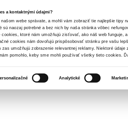
es a kontaktnými údajmi?
našom webe správate, a mohli vám zobraziť tie najlepšie tipy n
é sú naozaj potrebné a bez nich by naša stránka vôbec nefung
 cookies, ktoré nám umožňujú zisťovať, ako náš web funguje, a 
ačné cookies nám dovoľujú prispôsobovať stránku pre vašu lepši
zas umožňujú zobrazenie relevantnej reklamy. Niektoré údaje z
y nám pomohlo, keby sme mohli používať všetky tieto cookies. 
ersonalizačné
Analytické
Marketi