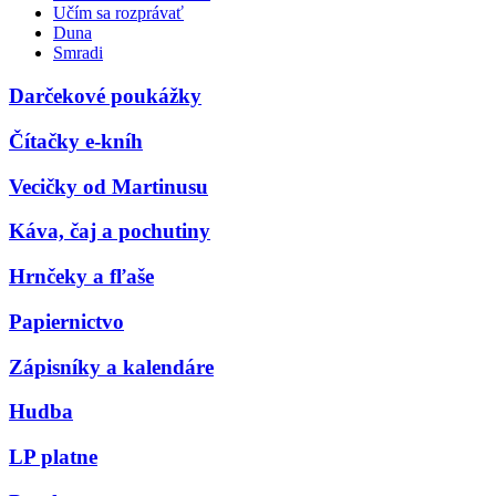
Učím sa rozprávať
Duna
Smradi
Darčekové poukážky
Čítačky e-kníh
Vecičky od Martinusu
Káva, čaj a pochutiny
Hrnčeky a fľaše
Papiernictvo
Zápisníky a kalendáre
Hudba
LP platne