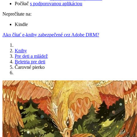
Počítač
s podporovanou aplikáciou
Neprečítate na:
Kindle
Ako čítať e-knihy zabezpečené cez Adobe DRM?
Knihy
Pre deti a mládež
Beletria pre deti
Čarovné pierko