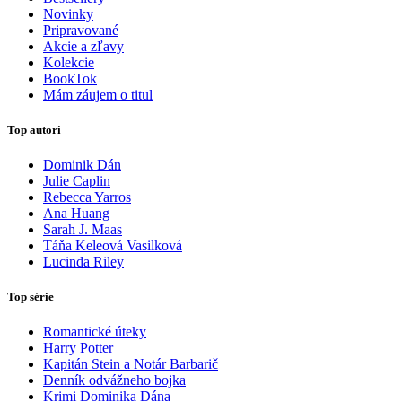
Novinky
Pripravované
Akcie a zľavy
Kolekcie
BookTok
Mám záujem o titul
Top autori
Dominik Dán
Julie Caplin
Rebecca Yarros
Ana Huang
Sarah J. Maas
Táňa Keleová Vasilková
Lucinda Riley
Top série
Romantické úteky
Harry Potter
Kapitán Stein a Notár Barbarič
Denník odvážneho bojka
Krimi Dominika Dána