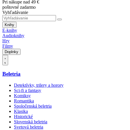
Pri nákupe nad 49 €
poštovné zadarmo
Vyhľadávanie
Knihy
E-knihy
Audioknihy
Hry
Filmy
Doplnky
Beletria
Detektívky, trilery a horory
Sci-fi a fantasy
Komiksy
Romantika
Spoločenská beletria
Klasika
Historické
Slovenská beletria
Svetová beletria