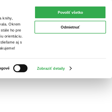
Povoliť všetko
a knihy,
ovala. Okrem
Odmietnuť
stále ho pre
u orientáciu.
dieľame aj s
Ďakujeme!
ngové
Zobraziť detaily