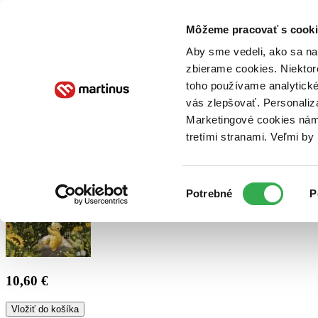
Doručenie
Kníhkupectvá
Knihovrátok
Poukážky
Knižný blog
Kontakt
Môžeme pracovať s cooki
Aby sme vedeli, ako sa na 
zbierame cookies. Niektor
E-knihy
Audioknihy
Hry
Filmy
Knihy
Doplnky
toho používame analytické
vás zlepšovať. Personaliz
Vyhľadávanie
Marketingové cookies nám 
tretími stranami. Veľmi b
Prihlásiť
Výber
Potrebné
P
súhlasu
10,60 €
Vložiť do košíka