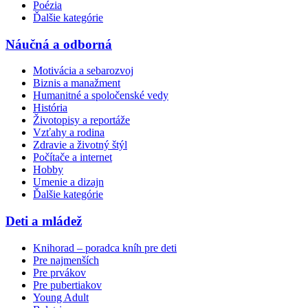
Poézia
Ďalšie kategórie
Náučná a odborná
Motivácia a sebarozvoj
Biznis a manažment
Humanitné a spoločenské vedy
História
Životopisy a reportáže
Vzťahy a rodina
Zdravie a životný štýl
Počítače a internet
Hobby
Umenie a dizajn
Ďalšie kategórie
Deti a mládež
Knihorad – poradca kníh pre deti
Pre najmenších
Pre prvákov
Pre pubertiakov
Young Adult