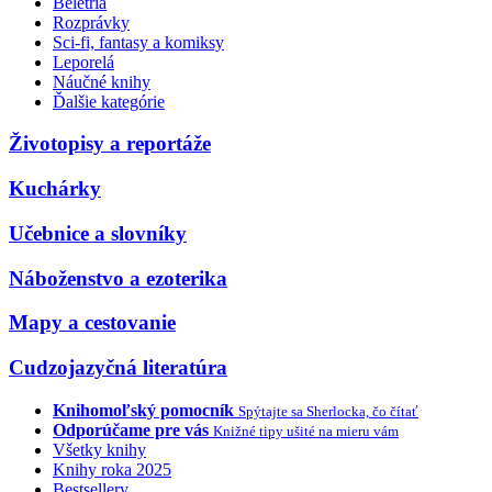
Beletria
Rozprávky
Sci-fi, fantasy a komiksy
Leporelá
Náučné knihy
Ďalšie kategórie
Životopisy a reportáže
Kuchárky
Učebnice a slovníky
Náboženstvo a ezoterika
Mapy a cestovanie
Cudzojazyčná literatúra
Knihomoľský pomocník
Spýtajte sa Sherlocka, čo čítať
Odporúčame pre vás
Knižné tipy ušité na mieru vám
Všetky knihy
Knihy roka 2025
Bestsellery