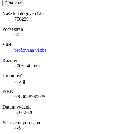
Čítať viac
Naše katalógové číslo
756229
Počet strán
60
Väzba
brožovaná väzba
Rozmer
200×240 mm
Hmotnosť
212 g
ISBN
9788088360025
Dátum vydania
5. 6. 2020
Vekové odporúčanie
4-6