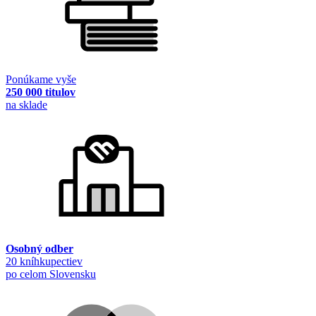
Ponúkame vyše
250 000 titulov
na sklade
Osobný odber
20 kníhkupectiev
po celom Slovensku