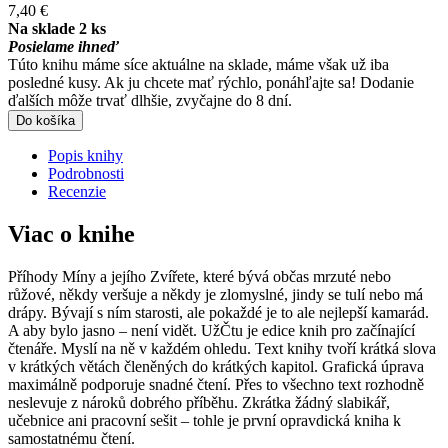
7,40 €
Na sklade 2 ks
Posielame ihneď
Túto knihu máme síce aktuálne na sklade, máme však už iba
posledné kusy. Ak ju chcete mať rýchlo, ponáhľajte sa! Dodanie
ďalších môže trvať dlhšie, zvyčajne do 8 dní.
Do košíka
Popis knihy
Podrobnosti
Recenzie
Viac o knihe
Příhody Míny a jejího Zvířete, které bývá občas mrzuté nebo
růžové, někdy veršuje a někdy je zlomyslné, jindy se tulí nebo má
drápy. Bývají s ním starosti, ale pokaždé je to ale nejlepší kamarád.
A aby bylo jasno – není vidět. UžČtu je edice knih pro začínající
čtenáře. Myslí na ně v každém ohledu. Text knihy tvoří krátká slova
v krátkých větách členěných do krátkých kapitol. Grafická úprava
maximálně podporuje snadné čtení. Přes to všechno text rozhodně
neslevuje z nároků dobrého příběhu. Zkrátka žádný slabikář,
učebnice ani pracovní sešit – tohle je první opravdická kniha k
samostatnému čtení.