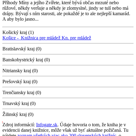
Příhody Míny a jejího Zvířete, které bývá občas mrzuté nebo
růžové, někdy veršuje a někdy je zlomyslné, jindy se tulí nebo má
drápy. Bývají s ním starosti, ale pokaždé je to ale nejlepší kamarád.
A aby bylo jasno...
Košický kraj (1)
Košice -
Knižnica pre mládež
Kn. pre mládež
Bratislavský kraj (0)
Banskobystrický kraj (0)
Nitriansky kraj (0)
Prešovský kraj (0)
Trenčiansky kraj (0)
Trnavský kraj (0)
Žilinský kraj (0)
Zdroj informácií:
Infogate.sk
. Údaje hovoria o tom, že kniha je v
evidencii danej knižnice, môže však už byť aktuálne požičaná. Tu
nájdete
zoznam všetkých viac ako 200 slovenských knižníc
, o