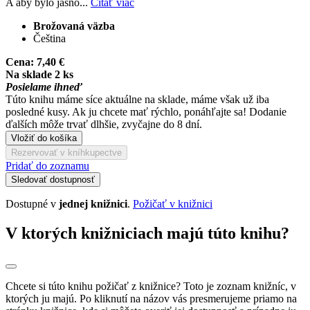
A aby bylo jasno...
Čítať viac
Brožovaná väzba
Čeština
Cena:
7,40 €
Na sklade 2 ks
Posielame ihneď
Túto knihu máme síce aktuálne na sklade, máme však už iba
posledné kusy. Ak ju chcete mať rýchlo, ponáhľajte sa! Dodanie
ďalších môže trvať dlhšie, zvyčajne do 8 dní.
Vložiť do košíka
Rezervovať v kníhkupectve
Pridať do zoznamu
Sledovať dostupnosť
Dostupné v
jednej knižnici
.
Požičať v knižnici
V ktorých knižniciach majú túto knihu?
Chcete si túto knihu požičať z knižnice? Toto je zoznam knižníc, v
ktorých ju majú. Po kliknutí na názov vás presmerujeme priamo na