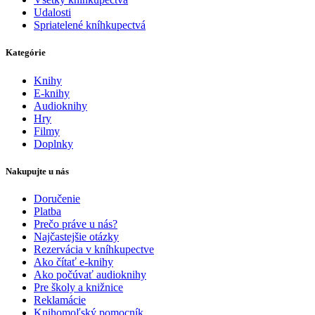
Udalosti
Spriatelené kníhkupectvá
Kategórie
Knihy
E-knihy
Audioknihy
Hry
Filmy
Doplnky
Nakupujte u nás
Doručenie
Platba
Prečo práve u nás?
Najčastejšie otázky
Rezervácia v kníhkupectve
Ako čítať e-knihy
Ako počúvať audioknihy
Pre školy a knižnice
Reklamácie
Knihomoľský pomocník