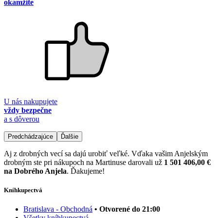
okamžite
U nás nakupujete
vždy bezpečne
a s dôverou
Predchádzajúce
Ďalšie
Aj z drobných vecí sa dajú urobiť veľké. Vďaka vašim Anjelským
drobným ste pri nákupoch na Martinuse darovali už
1 501 406,00 €
na Dobrého Anjela
. Ďakujeme!
Kníhkupectvá
Bratislava - Obchodná
• Otvorené do 21:00
Všetky kníhkupectvá