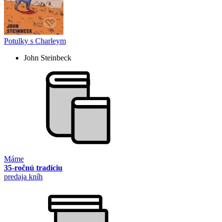
Potulky s Charleym
John Steinbeck
Máme
35-ročnú tradíciu
predaja kníh