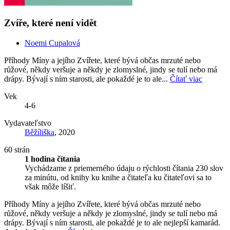
Zvíře, které není vidět
Noemi Cupalová
Příhody Míny a jejího Zvířete, které bývá občas mrzuté nebo
růžové, někdy veršuje a někdy je zlomyslné, jindy se tulí nebo má
drápy. Bývají s ním starosti, ale pokaždé je to ale...
Čítať viac
Vek
4-6
Vydavateľstvo
Běžíliška
, 2020
60 strán
1 hodina čítania
Vychádzame z priemerného údaju o rýchlosti čítania 230 slov
za minútu, od knihy ku knihe a čitateľa ku čitateľovi sa to
však môže líšiť.
Příhody Míny a jejího Zvířete, které bývá občas mrzuté nebo
růžové, někdy veršuje a někdy je zlomyslné, jindy se tulí nebo má
drápy. Bývají s ním starosti, ale pokaždé je to ale nejlepší kamarád.