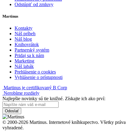
Odstúpiť od zmluvy
Martinus
Kontakty
Náš príbeh
Náš blog
Knihovrátok
Partnerský systém
Pridaj sa k nám
Marketing
Náš labák
Prehlásenie o cookies
Vyhlásenie o prístupnosti
Martinus je certifikovaný B Corp
Nerobíme rozdiely
Najlepšie novinky sú tie knižné. Získajte ich ako prví:
Odoslať
© 2000-2026 Martinus. Internetové kníhkupectvo. Všetky práva
vyhradené.