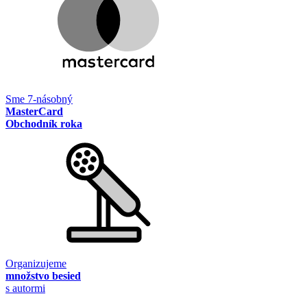
Sme 7-násobný
MasterCard
Obchodník roka
Organizujeme
množstvo besied
s autormi