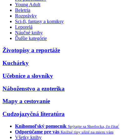
Young Adult
Beletria
Rozprávky
Sci-fi, fantasy a komiksy
Leporelá
Náučné knihy
Ďalšie kategórie
Životopisy a reportáže
Kuchárky
Učebnice a slovníky
Náboženstvo a ezoterika
Mapy a cestovanie
Cudzojazyčná literatúra
Knihomoľský pomocník
Spýtajte sa Sherlocka, čo čítať
Odporúčame pre vás
Knižné tipy ušité na mieru vám
Všetky knihy