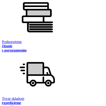
Podporujeme
čítanie
s porozumením
Tovar skladom
expedujeme