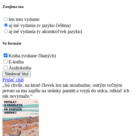
Zaujíma ma
len toto vydanie
aj iné vydania (v jazyku čeština)
aj iné vydania (v akomkoľvek jazyku)
Vo formáte
Kniha (vrátane čítaných)
E-kniha
Audiokniha
Sledovať titul
Pridať citát
Sú chvíle, na ktoré človek len tak nezabudne, ostrým večným
perom sa mu zapíšu na stránky pamäti a vryjú do srdca, odkiaľ ich
nik nevymaže.