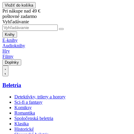
Vložiť do košíka
Pri nákupe nad 49 €
poštovné zadarmo
Vyhľadávanie
Knihy
E-knihy
Audioknihy
Hry
Filmy
Doplnky
Beletria
Detektívky, trilery a horory
Sci-fi a fantasy
Komiksy
Romantika
Spoločenská beletria
Klasika
Historické