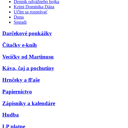
Denník odvážneho bojka
Krimi Dominika Dána
Učím sa rozprávať
Duna
Smradi
Darčekové poukážky
Čítačky e-kníh
Vecičky od Martinusu
Káva, čaj a pochutiny
Hrnčeky a fľaše
Papiernictvo
Zápisníky a kalendáre
Hudba
LP platne