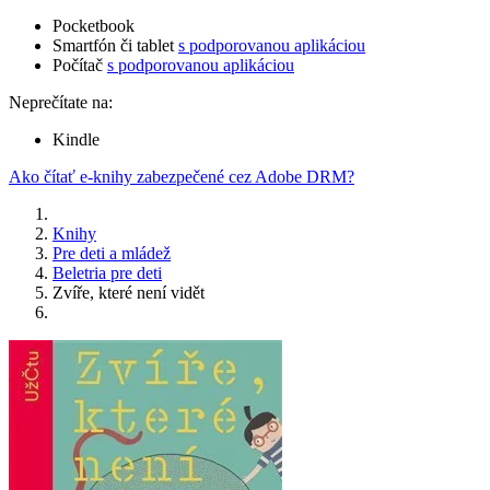
Pocketbook
Smartfón či tablet
s podporovanou aplikáciou
Počítač
s podporovanou aplikáciou
Neprečítate na:
Kindle
Ako čítať e-knihy zabezpečené cez Adobe DRM?
Knihy
Pre deti a mládež
Beletria pre deti
Zvíře, které není vidět