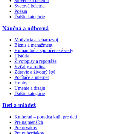
Slovenská beletria
Svetová beletria
Poézia
Ďalšie kategórie
Náučná a odborná
Motivácia a sebarozvoj
Biznis a manažment
Humanitné a spoločenské vedy
História
Životopisy a reportáže
Vzťahy a rodina
Zdravie a životný štýl
Počítače a internet
Hobby
Umenie a dizajn
Ďalšie kategórie
Deti a mládež
Knihorad – poradca kníh pre deti
Pre najmenších
Pre prvákov
Pre pubertiakov