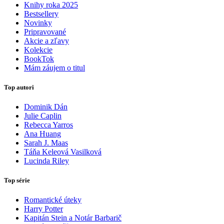
Knihy roka 2025
Bestsellery
Novinky
Pripravované
Akcie a zľavy
Kolekcie
BookTok
Mám záujem o titul
Top autori
Dominik Dán
Julie Caplin
Rebecca Yarros
Ana Huang
Sarah J. Maas
Táňa Keleová Vasilková
Lucinda Riley
Top série
Romantické úteky
Harry Potter
Kapitán Stein a Notár Barbarič