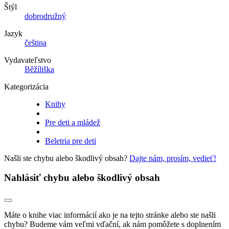
Štýl
dobrodružný
Jazyk
čeština
Vydavateľstvo
Běžíliška
Kategorizácia
Knihy
Pre deti a mládež
Beletria pre deti
Našli ste chybu alebo škodlivý obsah?
Dajte nám, prosím, vedieť!
Nahlásiť chybu alebo škodlivý obsah
Máte o knihe viac informácií ako je na tejto stránke alebo ste našli
chybu? Budeme vám veľmi vďační, ak nám pomôžete s doplnením