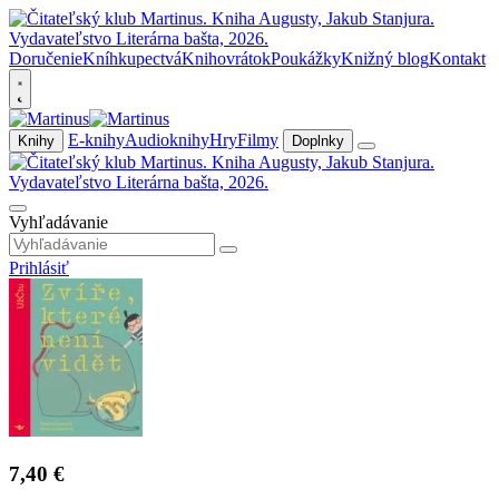
Doručenie
Kníhkupectvá
Knihovrátok
Poukážky
Knižný blog
Kontakt
E-knihy
Audioknihy
Hry
Filmy
Knihy
Doplnky
Vyhľadávanie
Prihlásiť
7,40 €