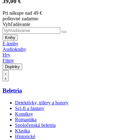
39,00 €
Pri nákupe nad 49 €
poštovné zadarmo
Vyhľadávanie
Knihy
E-knihy
Audioknihy
Hry
Filmy
Doplnky
Beletria
Detektívky, trilery a horory
Sci-fi a fantasy
Komiksy
Romantika
Spoločenská beletria
Klasika
Historické