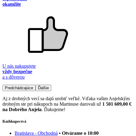
okamžite
U nás nakupujete
vždy bezpečne
a s dôverou
Predchádzajúce
Ďalšie
Aj z drobných vecí sa dajú urobiť veľké. Vďaka vašim Anjelským
drobným ste pri nákupoch na Martinuse darovali už
1 501 609,00 €
na Dobrého Anjela
. Ďakujeme!
Kníhkupectvá
Bratislava - Obchodná
• Otvárame o 10:00