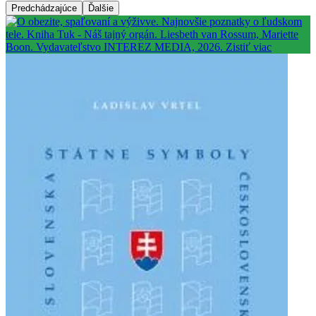
Predchádzajúce
Ďalšie