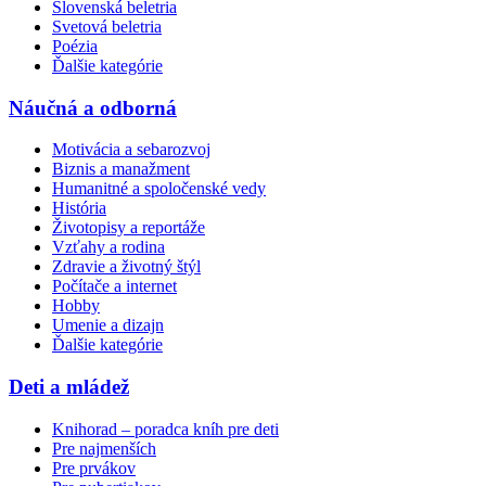
Slovenská beletria
Svetová beletria
Poézia
Ďalšie kategórie
Náučná a odborná
Motivácia a sebarozvoj
Biznis a manažment
Humanitné a spoločenské vedy
História
Životopisy a reportáže
Vzťahy a rodina
Zdravie a životný štýl
Počítače a internet
Hobby
Umenie a dizajn
Ďalšie kategórie
Deti a mládež
Knihorad – poradca kníh pre deti
Pre najmenších
Pre prvákov