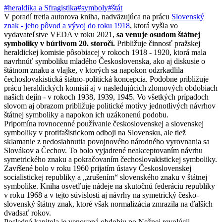
#heraldika a Sfragistika
#symboly
#štát
V poradí tretia autorova kniha, nadväzujúca na prácu
Slovenský
znak - jeho pôvod a vývoj do roku 1918
, ktorá vyšla vo
vydavateľstve VEDA v roku 2021,
sa venuje osudom štátnej
symboliky v búrlivom 20. storočí.
Približuje činnosť pražskej
heraldickej komisie pôsobiacej v rokoch 1918 - 1920, ktorá mala
navrhnúť symboliku mladého Československa, ako aj diskusie o
štátnom znaku a vlajke, v ktorých sa napokon odzrkadlila
čechoslovakistická štátno-politická koncepcia. Podobne približuje
prácu heraldických komisií aj v nasledujúcich zlomových obdobiach
našich dejín - v rokoch 1938, 1939, 1945. Vo všetkých prípadoch
slovom aj obrazom približuje politické motívy jednotlivých návrhov
štátnej symboliky a napokon ich uzákonenú podobu.
Pripomína rovnocenné používanie československej a slovenskej
symboliky v protifašistickom odboji na Slovensku, ale tiež
sklamanie z nedosiahnutia povojnového národného vyrovnania sa
Slovákov a Čechov. To bolo vyjadrené neakceptovaním návrhu
symetrického znaku a pokračovaním čechoslovakistickej symboliky.
Zavŕšené bolo v roku 1960 prijatím ústavy Československej
socialistickej republiky a „zrušením“ slovenského znaku v štátnej
symbolike. Kniha osvetľuje nádeje na skutočnú federáciu republiky
v roku 1968 a v tejto súvislosti aj návrhy na symetrický česko-
slovenský štátny znak, ktoré však normalizácia zmrazila na ďalších
dvadsať rokov.
Posledná kapitola je venovaná obdobiu po Nežnej revolúcii,