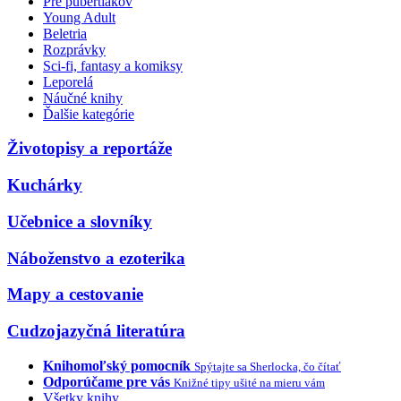
Pre pubertiakov
Young Adult
Beletria
Rozprávky
Sci-fi, fantasy a komiksy
Leporelá
Náučné knihy
Ďalšie kategórie
Životopisy a reportáže
Kuchárky
Učebnice a slovníky
Náboženstvo a ezoterika
Mapy a cestovanie
Cudzojazyčná literatúra
Knihomoľský pomocník
Spýtajte sa Sherlocka, čo čítať
Odporúčame pre vás
Knižné tipy ušité na mieru vám
Všetky knihy