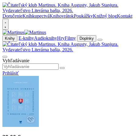
Doručenie
Kníhkupectvá
Knihovrátok
Poukážky
Knižný blog
Kontakt
E-knihy
Audioknihy
Hry
Filmy
Knihy
Doplnky
Vyhľadávanie
Prihlásiť