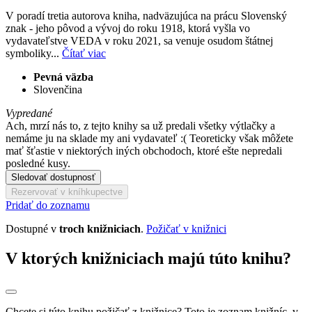
V poradí tretia autorova kniha, nadväzujúca na prácu Slovenský
znak - jeho pôvod a vývoj do roku 1918, ktorá vyšla vo
vydavateľstve VEDA v roku 2021, sa venuje osudom štátnej
symboliky...
Čítať viac
Pevná väzba
Slovenčina
Vypredané
Ach, mrzí nás to, z tejto knihy sa už predali všetky výtlačky a
nemáme ju na sklade my ani vydavateľ :( Teoreticky však môžete
mať šťastie v niektorých iných obchodoch, ktoré ešte nepredali
posledné kusy.
Sledovať dostupnosť
Rezervovať v kníhkupectve
Pridať do zoznamu
Dostupné v
troch knižniciach
.
Požičať v knižnici
V ktorých knižniciach majú túto knihu?
Chcete si túto knihu požičať z knižnice? Toto je zoznam knižníc, v