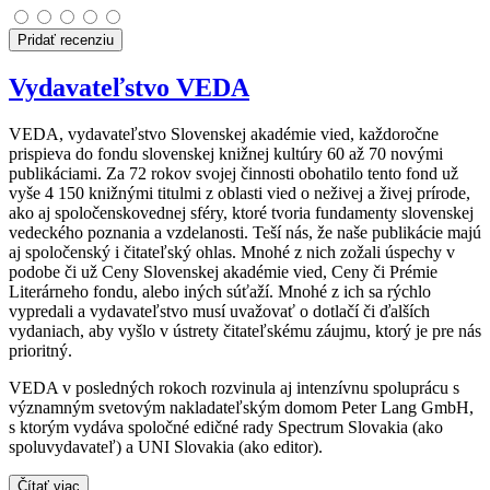
Pridať recenziu
Vydavateľstvo VEDA
VEDA, vydavateľstvo Slovenskej akadémie vied, každoročne
prispieva do fondu slovenskej knižnej kultúry 60 až 70 novými
publikáciami. Za 72 rokov svojej činnosti obohatilo tento fond už
vyše 4 150 knižnými titulmi z oblasti vied o neživej a živej prírode,
ako aj spoločenskovednej sféry, ktoré tvoria fundamenty slovenskej
vedeckého poznania a vzdelanosti. Teší nás, že naše publikácie majú
aj spoločenský i čitateľský ohlas. Mnohé z nich zožali úspechy v
podobe či už Ceny Slovenskej akadémie vied, Ceny či Prémie
Literárneho fondu, alebo iných súťaží. Mnohé z ich sa rýchlo
vypredali a vydavateľstvo musí uvažovať o dotlačí či ďalších
vydaniach, aby vyšlo v ústrety čitateľskému záujmu, ktorý je pre nás
prioritný.
VEDA v posledných rokoch rozvinula aj intenzívnu spoluprácu s
významným svetovým nakladateľským domom Peter Lang GmbH,
s ktorým vydáva spoločné edičné rady Spectrum Slovakia (ako
spoluvydavateľ) a UNI Slovakia (ako editor).
Čítať viac