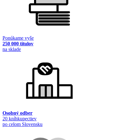
Ponúkame vyše
250 000 titulov
na sklade
Osobný odber
20 kníhkupectiev
po celom Slovensku