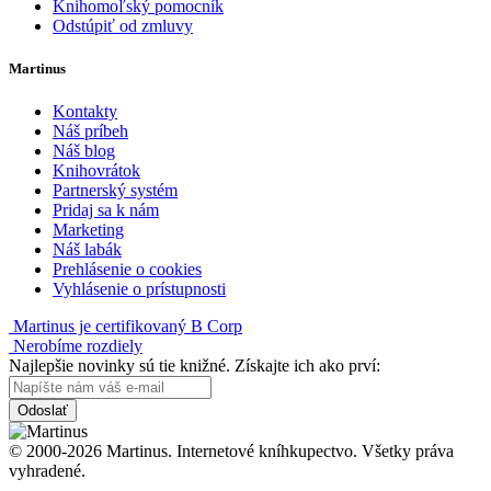
Knihomoľský pomocník
Odstúpiť od zmluvy
Martinus
Kontakty
Náš príbeh
Náš blog
Knihovrátok
Partnerský systém
Pridaj sa k nám
Marketing
Náš labák
Prehlásenie o cookies
Vyhlásenie o prístupnosti
Martinus je certifikovaný B Corp
Nerobíme rozdiely
Najlepšie novinky sú tie knižné. Získajte ich ako prví:
Odoslať
© 2000-2026 Martinus. Internetové kníhkupectvo. Všetky práva
vyhradené.