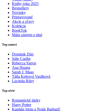
Knihy roka 2025
Bestsellery
Novinky
Pripravované
Akcie a zľavy
Kolekcie
BookTok
Mám záujem o titul
Top autori
Dominik Dán
Julie Caplin
Rebecca Yarros
Ana Huang
Sarah J. Maas
Táňa Keleová Vasilková
Lucinda Riley
Top série
Romantické úteky
Harry Potter
Kapitán Stein a Notár Barbarič