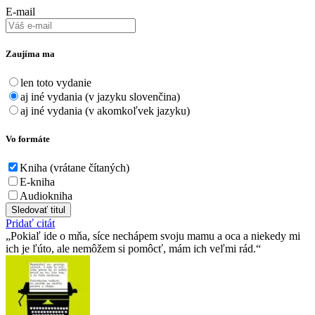
E-mail
Zaujíma ma
len toto vydanie
aj iné vydania (v jazyku slovenčina)
aj iné vydania (v akomkoľvek jazyku)
Vo formáte
Kniha (vrátane čítaných)
E-kniha
Audiokniha
Sledovať titul
Pridať citát
Pokiaľ ide o mňa, síce nechápem svoju mamu a oca a niekedy mi
ich je ľúto, ale nemôžem si pomôcť, mám ich veľmi rád.