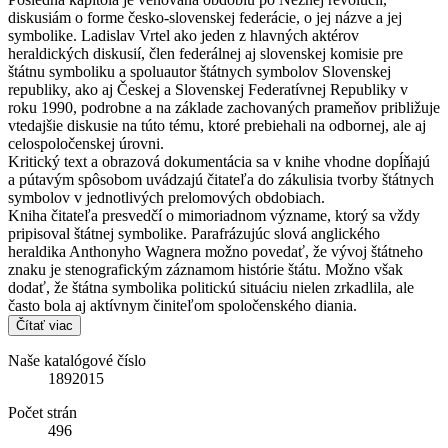
diskusiám o forme česko-slovenskej federácie, o jej názve a jej
symbolike. Ladislav Vrtel ako jeden z hlavných aktérov
heraldických diskusií, člen federálnej aj slovenskej komisie pre
štátnu symboliku a spoluautor štátnych symbolov Slovenskej
republiky, ako aj Českej a Slovenskej Federatívnej Republiky v
roku 1990, podrobne a na základe zachovaných prameňov približuje
vtedajšie diskusie na túto tému, ktoré prebiehali na odbornej, ale aj
celospoločenskej úrovni.
Kritický text a obrazová dokumentácia sa v knihe vhodne dopĺňajú
a pútavým spôsobom uvádzajú čitateľa do zákulisia tvorby štátnych
symbolov v jednotlivých prelomových obdobiach.
Kniha čitateľa presvedčí o mimoriadnom význame, ktorý sa vždy
pripisoval štátnej symbolike. Parafrázujúc slová anglického
heraldika Anthonyho Wagnera možno povedať, že vývoj štátneho
znaku je stenografickým záznamom histórie štátu. Možno však
dodať, že štátna symbolika politickú situáciu nielen zrkadlila, ale
často bola aj aktívnym činiteľom spoločenského diania.
Čítať viac
Naše katalógové číslo
1892015
Počet strán
496