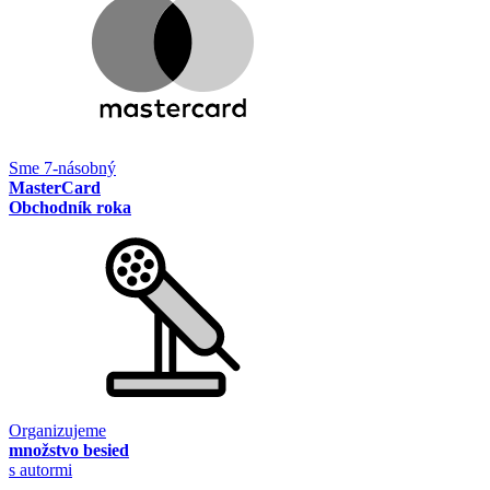
Sme 7-násobný
MasterCard
Obchodník roka
Organizujeme
množstvo besied
s autormi