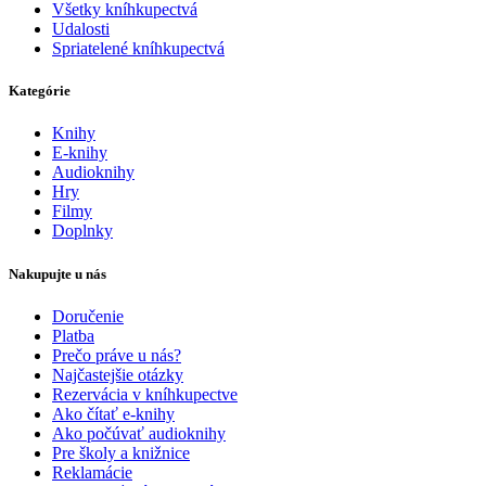
Všetky kníhkupectvá
Udalosti
Spriatelené kníhkupectvá
Kategórie
Knihy
E-knihy
Audioknihy
Hry
Filmy
Doplnky
Nakupujte u nás
Doručenie
Platba
Prečo práve u nás?
Najčastejšie otázky
Rezervácia v kníhkupectve
Ako čítať e-knihy
Ako počúvať audioknihy
Pre školy a knižnice
Reklamácie