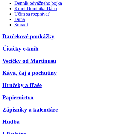
Denník odvážneho bojka
Krimi Dominika Dána
Učím sa rozprávať
Duna
Smradi
Darčekové poukážky
Čítačky e-kníh
Vecičky od Martinusu
Káva, čaj a pochutiny
Hrnčeky a fľaše
Papiernictvo
Zápisníky a kalendáre
Hudba
LP platne