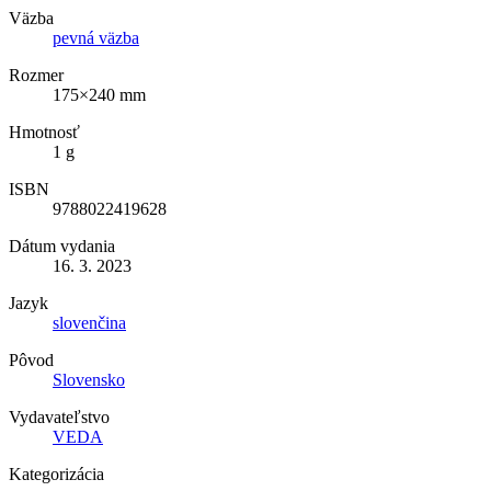
Väzba
pevná väzba
Rozmer
175×240 mm
Hmotnosť
1 g
ISBN
9788022419628
Dátum vydania
16. 3. 2023
Jazyk
slovenčina
Pôvod
Slovensko
Vydavateľstvo
VEDA
Kategorizácia