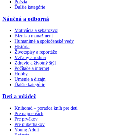
Poézia
Ďalšie kategórie
Náučná a odborná
Motivácia a sebarozvoj
Biznis a manažment
Humanitné a spoločenské vedy
História
Životopisy a reportáže
Vzťahy a rodina
Zdravie a životný štýl
Počítače a internet
Hobby
Umenie a dizajn
Ďalšie kategórie
Deti a mládež
Knihorad – poradca kníh pre deti
Pre najmenších
Pre prvákov
Pre pubertiakov
Young Adult