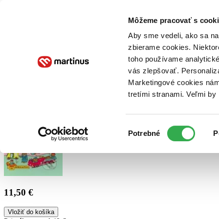
Doručenie
Kníhkupectvá
Knihovrátok
Poukážky
Knižný blog
Kontakt
Môžeme pracovať s cooki
Aby sme vedeli, ako sa na 
zbierame cookies. Niektor
E-knihy
Audioknihy
Hry
Filmy
Knihy
Doplnky
toho používame analytické
vás zlepšovať. Personaliz
Vyhľadávanie
Marketingové cookies nám 
tretími stranami. Veľmi b
Prihlásiť
Výber
Potrebné
P
súhlasu
11,50 €
Vložiť do košíka