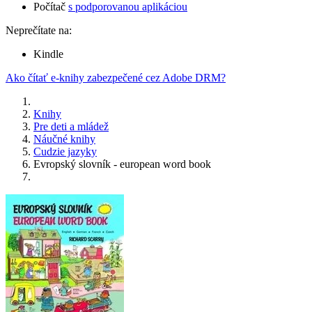
Počítač
s podporovanou aplikáciou
Neprečítate na:
Kindle
Ako čítať e-knihy zabezpečené cez Adobe DRM?
Knihy
Pre deti a mládež
Náučné knihy
Cudzie jazyky
Evropský slovník - european word book