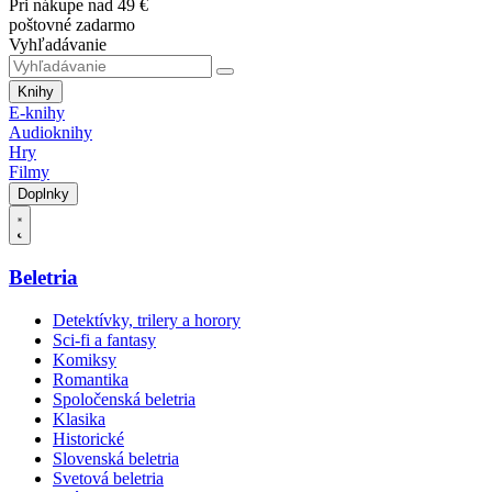
Pri nákupe nad 49 €
poštovné zadarmo
Vyhľadávanie
Knihy
E-knihy
Audioknihy
Hry
Filmy
Doplnky
Beletria
Detektívky, trilery a horory
Sci-fi a fantasy
Komiksy
Romantika
Spoločenská beletria
Klasika
Historické
Slovenská beletria
Svetová beletria