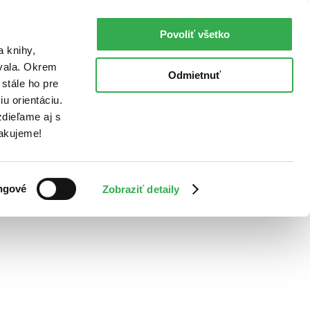
Povoliť všetko
a knihy,
ovala. Okrem
Odmietnuť
stále ho pre
u orientáciu.
dieľame aj s
Ďakujeme!
ngové
Zobraziť detaily