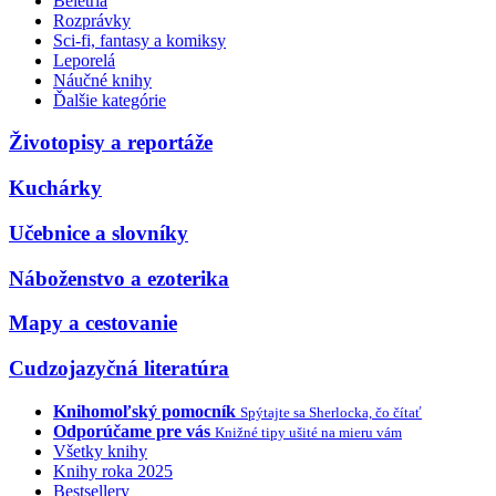
Beletria
Rozprávky
Sci-fi, fantasy a komiksy
Leporelá
Náučné knihy
Ďalšie kategórie
Životopisy a reportáže
Kuchárky
Učebnice a slovníky
Náboženstvo a ezoterika
Mapy a cestovanie
Cudzojazyčná literatúra
Knihomoľský pomocník
Spýtajte sa Sherlocka, čo čítať
Odporúčame pre vás
Knižné tipy ušité na mieru vám
Všetky knihy
Knihy roka 2025
Bestsellery