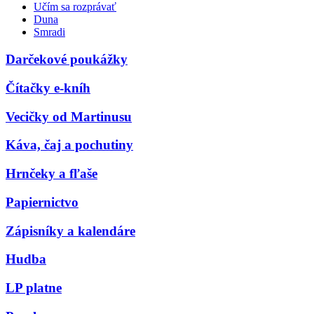
Učím sa rozprávať
Duna
Smradi
Darčekové poukážky
Čítačky e-kníh
Vecičky od Martinusu
Káva, čaj a pochutiny
Hrnčeky a fľaše
Papiernictvo
Zápisníky a kalendáre
Hudba
LP platne