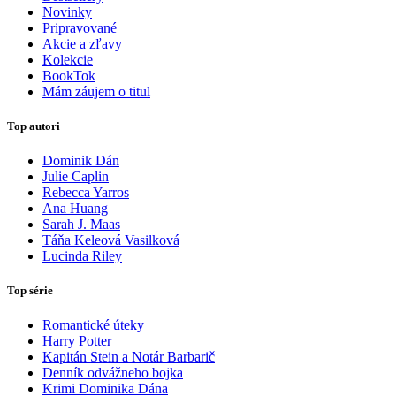
Novinky
Pripravované
Akcie a zľavy
Kolekcie
BookTok
Mám záujem o titul
Top autori
Dominik Dán
Julie Caplin
Rebecca Yarros
Ana Huang
Sarah J. Maas
Táňa Keleová Vasilková
Lucinda Riley
Top série
Romantické úteky
Harry Potter
Kapitán Stein a Notár Barbarič
Denník odvážneho bojka
Krimi Dominika Dána