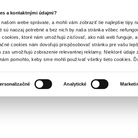
es a kontaktnými údajmi?
našom webe správate, a mohli vám zobraziť tie najlepšie tipy n
é sú naozaj potrebné a bez nich by naša stránka vôbec nefung
 cookies, ktoré nám umožňujú zisťovať, ako náš web funguje, a 
ačné cookies nám dovoľujú prispôsobovať stránku pre vašu lepši
zas umožňujú zobrazenie relevantnej reklamy. Niektoré údaje z
y nám pomohlo, keby sme mohli používať všetky tieto cookies. 
ersonalizačné
Analytické
Marketi