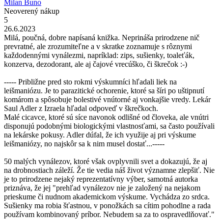
Milan Buno
Neoverený nákup
5
26.6.2023
Milá, poučná, dobre napísaná knižka. Neprináša prirodzene nič
prevratné, ale zrozumiteľne a v skratke zoznamuje s rôznymi
každodennými vynálezmi, napríklad: zips, sušienky, toaleťák,
konzerva, dezodorant, ale aj čajové vrecúško, či škrečok :-)
----- Približne pred sto rokmi výskumníci hľadali liek na
leišmaniózu. Je to parazitické ochorenie, ktoré sa šíri po uštipnutí
komárom a spôsobuje bolestivé vnútorné aj vonkajšie vredy. Lekár
Saul Adler z Izraela hľadal odpoveď v škrečkoch.
Malé cicavce, ktoré sú síce navonok odlišné od človeka, ale vnútri
disponujú podobnými biologickými vlastnosťami, sa často používali
na lekárske pokusy. Adler dúfal, že ich využije aj pri výskume
leišmaniózy, no najskôr sa k nim musel dostať...-----
50 malých vynálezov, ktoré však ovplyvnili svet a dokazujú, že aj
na drobnostiach záleží. Že tie vedia náš život významne zlepšiť. Nie
je to prirodzene nejaký reprezentatívny výber, samotná autorka
priznáva, že jej "prehľad vynálezov nie je založený na nejakom
prieskume či nudnom akademickom výskume. Vychádza zo srdca.
Sušienky ma robia šťastnou, v ponožkách sa cítim pohodlne a rada
používam kombinovaný príbor. Nebudem sa za to ospravedlňovať."