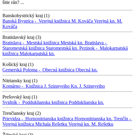
šitie rán? ...
Banskobystrický kraj (1)
Banská Bystrica -
Verejná knižnica M. Kováča
Verejná kn. M.
Kováča
Bratislavský kraj (3)
Bratislava -
Mestská knižnica
Mestská kn.
Bratislava -
Staromestská knižnica
Staromestská kn.
Pezinok -
Malokarpatská
knižnica
Malokarpatská kn.
Košický kraj (1)
Gemerská Poloma -
Obecná knižnica
Obecná kn.
Nitriansky kraj (1)
Komárno -
Knižnica J. Szinnyeiho
Kn. J. Szinnyeiho
Prešovský kraj (1)
Svidník -
Podduklianska knižnica
Podduklianska kn.
Trenčiansky kraj (2)
Prievidza -
Hornonitrianska knižnica
Hornonitrianska kn.
Trenčín -
Verejná knižnica Michala Rešetku
Verejná kn. M. Rešetku
Žilinský kraj (3)