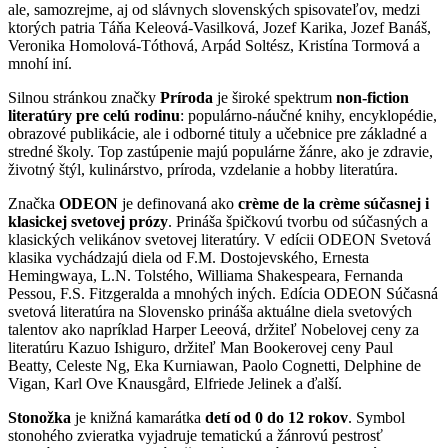
ale, samozrejme, aj od slávnych slovenských spisovateľov, medzi
ktorých patria Táňa Keleová-Vasilková, Jozef Karika, Jozef Banáš,
Veronika Homolová-Tóthová, Arpád Soltész, Kristína Tormová a
mnohí iní.
Silnou stránkou značky
Príroda
je široké spektrum
non-fiction
literatúry pre celú rodinu
: populárno-náučné knihy, encyklopédie,
obrazové publikácie, ale i odborné tituly a učebnice pre základné a
stredné školy. Top zastúpenie majú populárne žánre, ako je zdravie,
životný štýl, kulinárstvo, príroda, vzdelanie a hobby literatúra.
Značka
ODEON
je definovaná ako
crème de la crème súčasnej i
klasickej svetovej prózy
. Prináša špičkovú tvorbu od súčasných a
klasických velikánov svetovej literatúry. V edícii ODEON Svetová
klasika vychádzajú diela od F.M. Dostojevského, Ernesta
Hemingwaya, L.N. Tolstého, Williama Shakespeara, Fernanda
Pessou, F.S. Fitzgeralda a mnohých iných. Edícia ODEON Súčasná
svetová literatúra na Slovensko prináša aktuálne diela svetových
talentov ako napríklad Harper Leeová, držiteľ Nobelovej ceny za
literatúru Kazuo Ishiguro, držiteľ Man Bookerovej ceny Paul
Beatty, Celeste Ng, Eka Kurniawan, Paolo Cognetti, Delphine de
Vigan, Karl Ove Knausgård, Elfriede Jelinek a ďalší.
Stonožka
je knižná kamarátka
detí od 0 do 12 rokov
. Symbol
stonohého zvieratka vyjadruje tematickú a žánrovú pestrosť