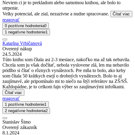
Neviem ci je to prekladom alebo samotnou knihou, ale bolo to
utrpenie.
Velky potencial, ale zial, nezazivne a nudne spracovane.
Čítať viac
reagovať
0 pozitívne hodnotenia
0
1 negatívne hodnotenie
1
Katarína Vrbičanová
Overený nákup
24.5.2024
Túto knihu som čítala asi 2-3 mesiace, nakoľko ma až tak nebavila.
Chcela som ju však dočítať, nebola vyslovene zlá, len ma nebavilo
pridlho si čítať o rôznych vynálezoch. Pre mňa to bolo, ako keby
som čítala 50 krátkych esejí o drobných vynálezoch. Bolo to aj
zaujímavé, ale pripomínalo mi to niečo na štýl referátov na ZŠ/SŠ.
Každopádne, je to celkom fajn výber so zaujímavými infoškami.
Čítať viac
reagovať
1 pozitívne hodnotenie
1
2 negatívne hodnotenia
2
Stanislav Šimo
Overený zákazník
8.1.2024