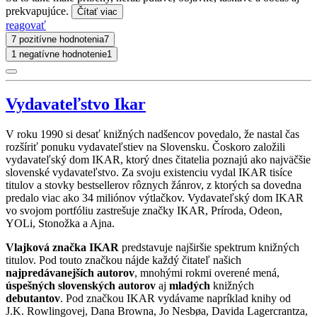
prekvapujúce.
Čítať viac
reagovať
7 pozitívne hodnotenia
7
1 negatívne hodnotenie
1
Vydavateľstvo Ikar
V roku 1990 si desať knižných nadšencov povedalo, že nastal čas
rozšíriť ponuku vydavateľstiev na Slovensku. Čoskoro založili
vydavateľský dom IKAR, ktorý dnes čitatelia poznajú ako najväčšie
slovenské vydavateľstvo. Za svoju existenciu vydal IKAR tisíce
titulov a stovky bestsellerov rôznych žánrov, z ktorých sa dovedna
predalo viac ako 34 miliónov výtlačkov. Vydavateľský dom IKAR
vo svojom portfóliu zastrešuje značky IKAR, Príroda, Odeon,
YOLi, Stonožka a Ajna.
Vlajková značka IKAR
predstavuje najširšie spektrum knižných
titulov. Pod touto značkou nájde každý čitateľ našich
najpredávanejších autorov
, mnohými rokmi overené mená,
úspešných slovenských autorov
aj
mladých
knižných
debutantov
. Pod značkou IKAR vydávame napríklad knihy od
J.K. Rowlingovej, Dana Browna, Jo Nesbøa, Davida Lagercrantza,