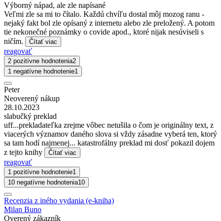
Výborný nápad, ale zle napísané
Veľmi zle sa mi to čítalo. Každú chvíľu dostal môj mozog ranu -
nejaký fakt bol zle opísaný z internetu alebo zle preložený. A potom
tie nekonečné poznámky o covide apod., ktoré nijak nesúviseli s
ničím.
Čítať viac
reagovať
2 pozitívne hodnotenia
2
1 negatívne hodnotenie
1
Peter
Neoverený nákup
28.10.2023
slabučký preklad
uff...prekladateľka zrejme vôbec netušila o čom je originálny text, z
viacerých významov daného slova si vždy zásadne vyberá ten, ktorý
sa tam hodí najmenej... katastrofálny preklad mi dosť pokazil dojem
z tejto knihy
Čítať viac
reagovať
1 pozitívne hodnotenie
1
10 negatívne hodnotenia
10
Recenzia z iného vydania (e-kniha)
Milan Buno
Overený zákazník