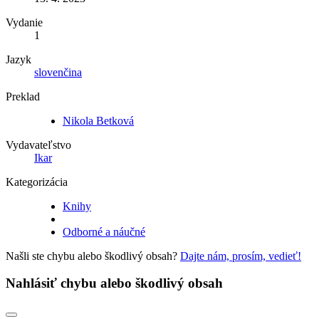
Vydanie
1
Jazyk
slovenčina
Preklad
Nikola Betková
Vydavateľstvo
Ikar
Kategorizácia
Knihy
Odborné a náučné
Našli ste chybu alebo škodlivý obsah?
Dajte nám, prosím, vedieť!
Nahlásiť chybu alebo škodlivý obsah