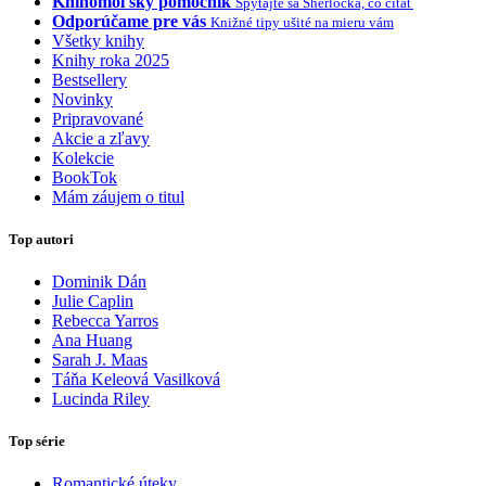
Knihomoľský pomocník
Spýtajte sa Sherlocka, čo čítať
Odporúčame pre vás
Knižné tipy ušité na mieru vám
Všetky knihy
Knihy roka 2025
Bestsellery
Novinky
Pripravované
Akcie a zľavy
Kolekcie
BookTok
Mám záujem o titul
Top autori
Dominik Dán
Julie Caplin
Rebecca Yarros
Ana Huang
Sarah J. Maas
Táňa Keleová Vasilková
Lucinda Riley
Top série
Romantické úteky