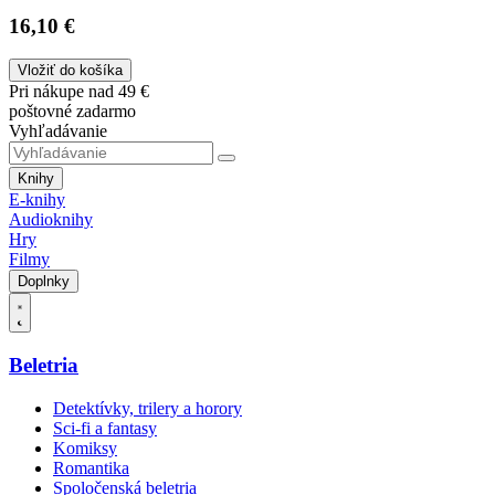
16,10 €
Vložiť do košíka
Pri nákupe nad 49 €
poštovné zadarmo
Vyhľadávanie
Knihy
E-knihy
Audioknihy
Hry
Filmy
Doplnky
Beletria
Detektívky, trilery a horory
Sci-fi a fantasy
Komiksy
Romantika
Spoločenská beletria