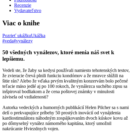
Recenzie
Vydavateľstvo
Viac o knihe
Pozrieť ukážku
Ukážka
#veda
#vynálezy
50 všedných vynálezov, ktoré menia náš svet k
lepšiemu.
Vedeli ste, že žaby sa kedysi používali namiesto tehotenských testov,
že zvieracie črevá plnili funkciu kondómov a že mravce slúžili na
šitie rán? Alebo že vďaka prvým kvalitným konzervám bolo pečené
teľacie mäso jedlé aj po 100 rokoch, že vynálezca suchého zipsu sa
inšpiroval bodliakom a že cena poštovej známky v minulosti
závisela od vzdialenosti?
Autorka vedeckých a humorných publikácií Helen Pilcher sa s nami
delí o prekvapujúce príbehy 50 prostých inovácií od vynájdenia
kardiostimulátora náhodným zospájkovaním dvoch kúskov kovu až
po dômyselný vynález námorného kapitána, ktorý umožnil
nakrúcanie Hviezdnych vojen.