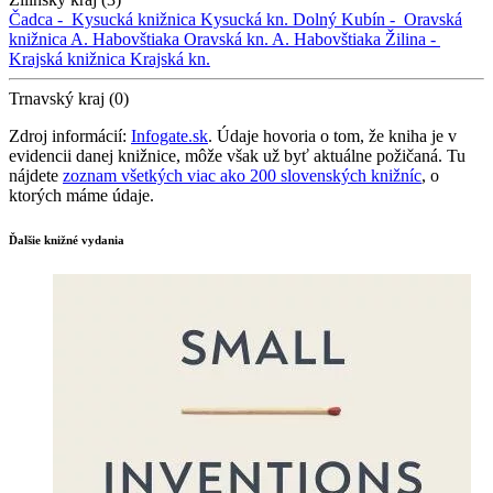
Čadca -
Kysucká knižnica
Kysucká kn.
Dolný Kubín -
Oravská
knižnica A. Habovštiaka
Oravská kn. A. Habovštiaka
Žilina -
Krajská knižnica
Krajská kn.
Trnavský kraj (0)
Zdroj informácií:
Infogate.sk
. Údaje hovoria o tom, že kniha je v
evidencii danej knižnice, môže však už byť aktuálne požičaná. Tu
nájdete
zoznam všetkých viac ako 200 slovenských knižníc
, o
ktorých máme údaje.
Ďalšie knižné vydania