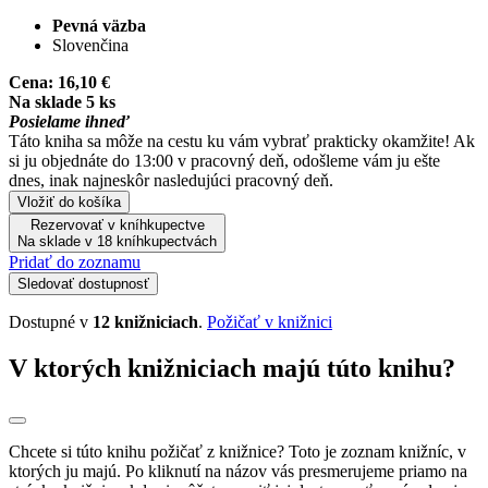
Pevná väzba
Slovenčina
Cena:
16,10 €
Na sklade 5 ks
Posielame ihneď
Táto kniha sa môže na cestu ku vám vybrať prakticky okamžite! Ak
si ju objednáte do 13:00 v pracovný deň, odošleme vám ju ešte
dnes, inak najneskôr nasledujúci pracovný deň.
Vložiť do košíka
Rezervovať v kníhkupectve
Na sklade v 18 kníhkupectvách
Pridať do zoznamu
Sledovať dostupnosť
Dostupné v
12 knižniciach
.
Požičať v knižnici
V ktorých knižniciach majú túto knihu?
Chcete si túto knihu požičať z knižnice? Toto je zoznam knižníc, v
ktorých ju majú. Po kliknutí na názov vás presmerujeme priamo na