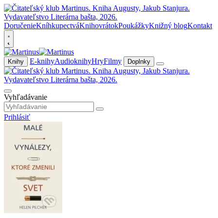
Doručenie
Kníhkupectvá
Knihovrátok
Poukážky
Knižný blog
Kontakt
E-knihy
Audioknihy
Hry
Filmy
Knihy
Doplnky
Vyhľadávanie
Prihlásiť