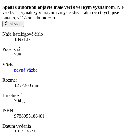
Spolu s autorkou objavte malé veci s veľkým významom.
Nie
všetky sú vynálezy v pravom zmysle slova, ale o všetkých píše
pútavo, s láskou a humorom.
Čítať viac
Naše katalógové číslo
1892137
Počet strán
328
Väzba
pevná väzba
Rozmer
125×200 mm
Hmotnosť
394 g
ISBN
9788055186481
Dátum vydania
13. 4. 2023