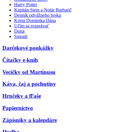
Harry Potter
Kapitán Stein a Notár Barbarič
Denník odvážneho bojka
Krimi Dominika Dána
Učím sa rozprávať
Duna
Smradi
Darčekové poukážky
Čítačky e-kníh
Vecičky od Martinusu
Káva, čaj a pochutiny
Hrnčeky a fľaše
Papiernictvo
Zápisníky a kalendáre
Hudba