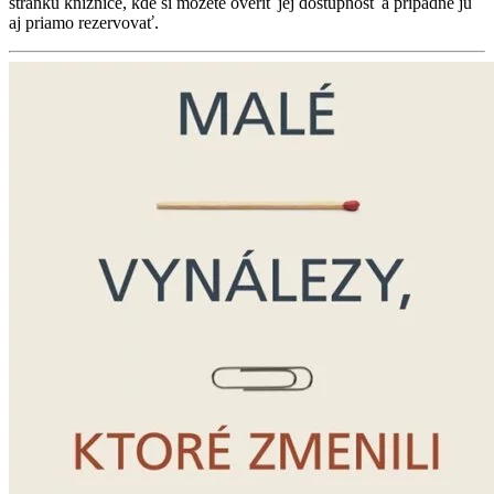
stránku knižnice, kde si môžete overiť jej dostupnosť a prípadne ju
aj priamo rezervovať.