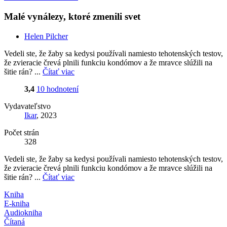
Malé vynálezy, ktoré zmenili svet
Helen Pilcher
Vedeli ste, že žaby sa kedysi používali namiesto tehotenských testov,
že zvieracie črevá plnili funkciu kondómov a že mravce slúžili na
šitie rán? ...
Čítať viac
3,4
10 hodnotení
Vydavateľstvo
Ikar
, 2023
Počet strán
328
Vedeli ste, že žaby sa kedysi používali namiesto tehotenských testov,
že zvieracie črevá plnili funkciu kondómov a že mravce slúžili na
šitie rán? ...
Čítať viac
Kniha
E-kniha
Audiokniha
Čítaná