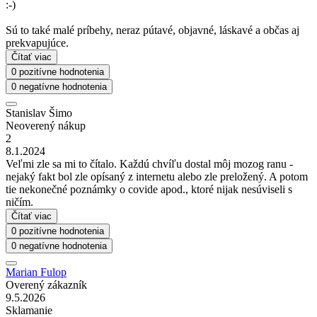
:-)
Sú to také malé príbehy, neraz pútavé, objavné, láskavé a občas aj
prekvapujúce.
Čítať viac
0 pozitívne hodnotenia
0 negatívne hodnotenia
Stanislav Šimo
Neoverený nákup
2
8.1.2024
Veľmi zle sa mi to čítalo. Každú chvíľu dostal môj mozog ranu -
nejaký fakt bol zle opísaný z internetu alebo zle preložený. A potom
tie nekonečné poznámky o covide apod., ktoré nijak nesúviseli s
ničím.
Čítať viac
0 pozitívne hodnotenia
0 negatívne hodnotenia
Marian Fulop
Overený zákazník
9.5.2026
Sklamanie