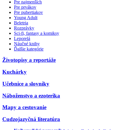
Pre najmenších
Pre prvákov
Pre pubertiakov
Young Adult
Beletria
Rozprávky
Sci-fi, fantasy a komiksy
Leporelá
Náučné knihy
Ďalšie kategórie
Životopisy a reportáže
Kuchárky
Učebnice a slovníky
Náboženstvo a ezoterika
Mapy a cestovanie
Cudzojazyčná literatúra