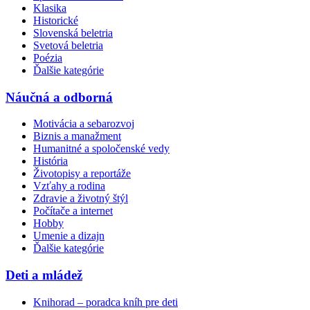
Klasika
Historické
Slovenská beletria
Svetová beletria
Poézia
Ďalšie kategórie
Náučná a odborná
Motivácia a sebarozvoj
Biznis a manažment
Humanitné a spoločenské vedy
História
Životopisy a reportáže
Vzťahy a rodina
Zdravie a životný štýl
Počítače a internet
Hobby
Umenie a dizajn
Ďalšie kategórie
Deti a mládež
Knihorad – poradca kníh pre deti