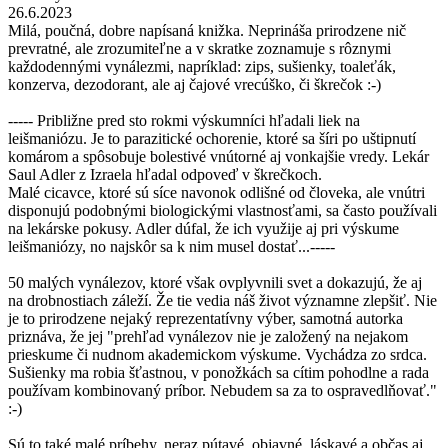
26.6.2023
Milá, poučná, dobre napísaná knižka. Neprináša prirodzene nič
prevratné, ale zrozumiteľne a v skratke zoznamuje s rôznymi
každodennými vynálezmi, napríklad: zips, sušienky, toaleťák,
konzerva, dezodorant, ale aj čajové vrecúško, či škrečok :-)
----- Približne pred sto rokmi výskumníci hľadali liek na
leišmaniózu. Je to parazitické ochorenie, ktoré sa šíri po uštipnutí
komárom a spôsobuje bolestivé vnútorné aj vonkajšie vredy. Lekár
Saul Adler z Izraela hľadal odpoveď v škrečkoch.
Malé cicavce, ktoré sú síce navonok odlišné od človeka, ale vnútri
disponujú podobnými biologickými vlastnosťami, sa často používali
na lekárske pokusy. Adler dúfal, že ich využije aj pri výskume
leišmaniózy, no najskôr sa k nim musel dostať...-----
50 malých vynálezov, ktoré však ovplyvnili svet a dokazujú, že aj
na drobnostiach záleží. Že tie vedia náš život významne zlepšiť. Nie
je to prirodzene nejaký reprezentatívny výber, samotná autorka
priznáva, že jej "prehľad vynálezov nie je založený na nejakom
prieskume či nudnom akademickom výskume. Vychádza zo srdca.
Sušienky ma robia šťastnou, v ponožkách sa cítim pohodlne a rada
používam kombinovaný príbor. Nebudem sa za to ospravedlňovať."
:-)
Sú to také malé príbehy, neraz pútavé, objavné, láskavé a občas aj