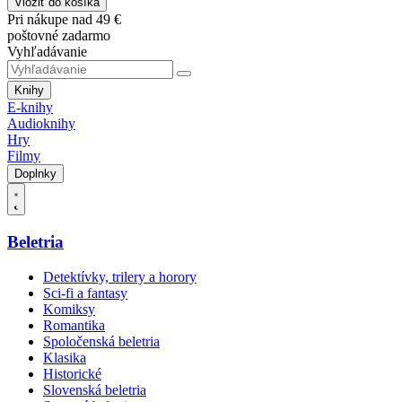
Vložiť do košíka
Pri nákupe nad 49 €
poštovné zadarmo
Vyhľadávanie
Knihy
E-knihy
Audioknihy
Hry
Filmy
Doplnky
Beletria
Detektívky, trilery a horory
Sci-fi a fantasy
Komiksy
Romantika
Spoločenská beletria
Klasika
Historické
Slovenská beletria