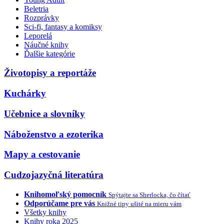
Beletria
Rozprávky
Sci-fi, fantasy a komiksy
Leporelá
Náučné knihy
Ďalšie kategórie
Životopisy a reportáže
Kuchárky
Učebnice a slovníky
Náboženstvo a ezoterika
Mapy a cestovanie
Cudzojazyčná literatúra
Knihomoľský pomocník
Spýtajte sa Sherlocka, čo čítať
Odporúčame pre vás
Knižné tipy ušité na mieru vám
Všetky knihy
Knihy roka 2025