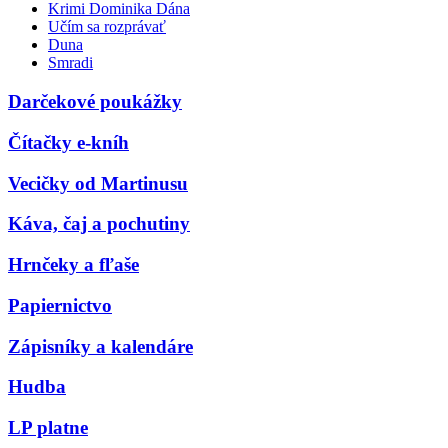
Krimi Dominika Dána
Učím sa rozprávať
Duna
Smradi
Darčekové poukážky
Čítačky e-kníh
Vecičky od Martinusu
Káva, čaj a pochutiny
Hrnčeky a fľaše
Papiernictvo
Zápisníky a kalendáre
Hudba
LP platne