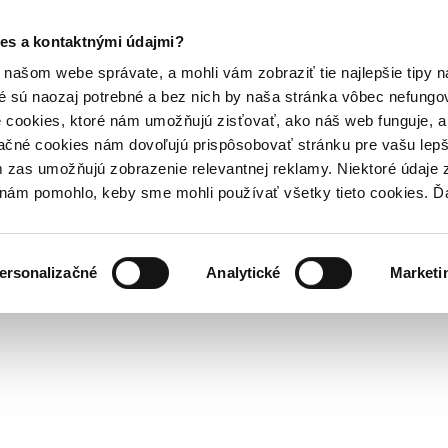
es a kontaktnými údajmi?
našom webe správate, a mohli vám zobraziť tie najlepšie tipy n
é sú naozaj potrebné a bez nich by naša stránka vôbec nefung
 cookies, ktoré nám umožňujú zisťovať, ako náš web funguje, a 
ačné cookies nám dovoľujú prispôsobovať stránku pre vašu lepši
zas umožňujú zobrazenie relevantnej reklamy. Niektoré údaje z
y nám pomohlo, keby sme mohli používať všetky tieto cookies. 
ersonalizačné
Analytické
Marketi