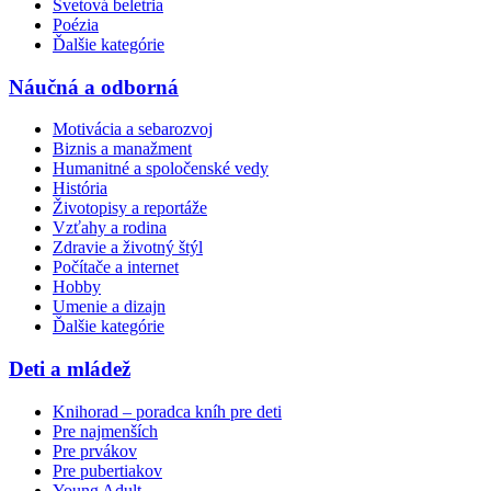
Svetová beletria
Poézia
Ďalšie kategórie
Náučná a odborná
Motivácia a sebarozvoj
Biznis a manažment
Humanitné a spoločenské vedy
História
Životopisy a reportáže
Vzťahy a rodina
Zdravie a životný štýl
Počítače a internet
Hobby
Umenie a dizajn
Ďalšie kategórie
Deti a mládež
Knihorad – poradca kníh pre deti
Pre najmenších
Pre prvákov
Pre pubertiakov
Young Adult