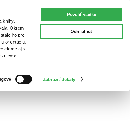
Povoliť všetko
a knihy,
ovala. Okrem
Odmietnuť
stále ho pre
u orientáciu.
dieľame aj s
Ďakujeme!
ngové
Zobraziť detaily