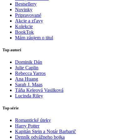
Bestsellery
Novinky
Pripravované
Akcie a zľavy
Kolekcie
BookTok
Mám záujem o titul
Top autori
Dominik Dán
Julie Caplin
Rebecca Yarros
Ana Huang
Sarah J. Maas
Táňa Keleová Vasilková
Lucinda Riley
Top série
Romantické úteky
Harry Potter
Kapitán Stein a Notár Barbarič
Denník odvážneho bojka