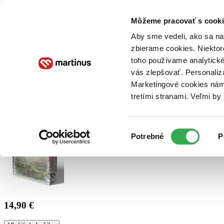
Doručenie
Kníhkupectvá
Knihovrátok
Poukážky
Knižný blog
Kontakt
Môžeme pracovať s cooki
Aby sme vedeli, ako sa na 
zbierame cookies. Niektor
E-knihy
Audioknihy
Hry
Filmy
Knihy
Doplnky
toho používame analytické
vás zlepšovať. Personaliz
Vyhľadávanie
Marketingové cookies nám 
tretími stranami. Veľmi b
Prihlásiť
Výber
Potrebné
P
súhlasu
14,90 €