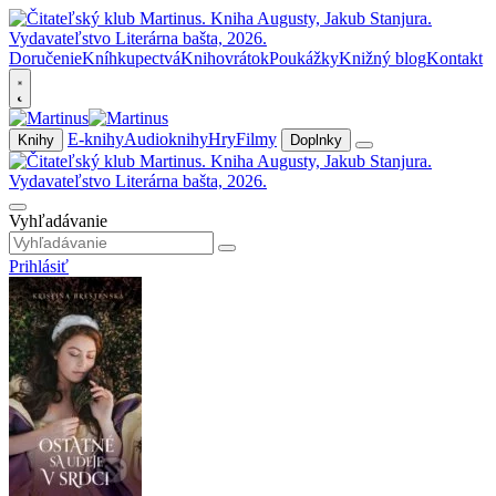
Doručenie
Kníhkupectvá
Knihovrátok
Poukážky
Knižný blog
Kontakt
E-knihy
Audioknihy
Hry
Filmy
Knihy
Doplnky
Vyhľadávanie
Prihlásiť