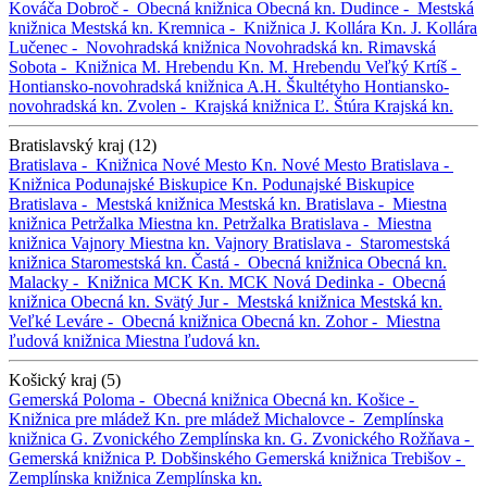
Kováča
Dobroč -
Obecná knižnica
Obecná kn.
Dudince -
Mestská
knižnica
Mestská kn.
Kremnica -
Knižnica J. Kollára
Kn. J. Kollára
Lučenec -
Novohradská knižnica
Novohradská kn.
Rimavská
Sobota -
Knižnica M. Hrebendu
Kn. M. Hrebendu
Veľký Krtíš -
Hontiansko-novohradská knižnica A.H. Škultétyho
Hontiansko-
novohradská kn.
Zvolen -
Krajská knižnica Ľ. Štúra
Krajská kn.
Bratislavský kraj (12)
Bratislava -
Knižnica Nové Mesto
Kn. Nové Mesto
Bratislava -
Knižnica Podunajské Biskupice
Kn. Podunajské Biskupice
Bratislava -
Mestská knižnica
Mestská kn.
Bratislava -
Miestna
knižnica Petržalka
Miestna kn. Petržalka
Bratislava -
Miestna
knižnica Vajnory
Miestna kn. Vajnory
Bratislava -
Staromestská
knižnica
Staromestská kn.
Častá -
Obecná knižnica
Obecná kn.
Malacky -
Knižnica MCK
Kn. MCK
Nová Dedinka -
Obecná
knižnica
Obecná kn.
Svätý Jur -
Mestská knižnica
Mestská kn.
Veľké Leváre -
Obecná knižnica
Obecná kn.
Zohor -
Miestna
ľudová knižnica
Miestna ľudová kn.
Košický kraj (5)
Gemerská Poloma -
Obecná knižnica
Obecná kn.
Košice -
Knižnica pre mládež
Kn. pre mládež
Michalovce -
Zemplínska
knižnica G. Zvonického
Zemplínska kn. G. Zvonického
Rožňava -
Gemerská knižnica P. Dobšinského
Gemerská knižnica
Trebišov -
Zemplínska knižnica
Zemplínska kn.