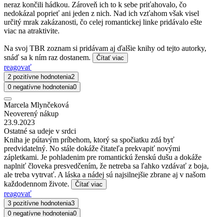
neraz končili hádkou. Zároveň ich to k sebe priťahovalo, čo
nedokázal poprieť ani jeden z nich. Nad ich vzťahom však visel
určitý mrak zakázanosti, čo celej romantickej linke pridávalo ešte
viac na atraktivite.
Na svoj TBR zoznam si pridávam aj ďalšie knihy od tejto autorky,
snáď sa k ním raz dostanem.
Čítať viac
reagovať
2 pozitívne hodnotenia
2
0 negatívne hodnotenia
0
Marcela Mlynčeková
Neoverený nákup
23.9.2023
Ostatné sa udeje v srdci
Kniha je pútavým príbehom, ktorý sa spočiatku zdá byť
predvidatelný. No stále dokáže čitateľa prekvapiť novými
zápletkami. Je pohladenim pre romantickú ženskú dušu a dokáže
naplniť človeka presvedčením, že netreba sa ľahko vzdávať z boja,
ale treba vytrvať. A láska a nádej sú najsilnejšie zbrane aj v našom
každodennom živote.
Čítať viac
reagovať
3 pozitívne hodnotenia
3
0 negatívne hodnotenia
0