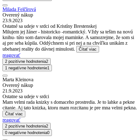
Milada Felčírová
Overený nákup
23.9.2023
Ostatné sa udeje v srdci od Kristíny Brestenskej
Milujem jej žáner - historicko -romantický. Vždy sa tešim na novú
knihu- túto som darovala mojej maminke. A samozrejme, že som si
aj pre seba kúpila. Oddýchnem si pri nej a na chvíľku unikám z
ubehanej reality do dávnej minulosti.
Čítať viac
reagovať
2 pozitívne hodnotenia
2
1 negatívne hodnotenie
1
Marta Kleinova
Overený nákup
21.9.2023
Ostatne sa udeje v srdci
Mam velmi rada knizky s domaceho prostredia. Je to lahke a pekne
citanie. Aj tato knizka, ktoru mam rozcitanu je pre mna velmi pekna.
Čítať viac
reagovať
2 pozitívne hodnotenia
2
0 negatívne hodnotenia
0