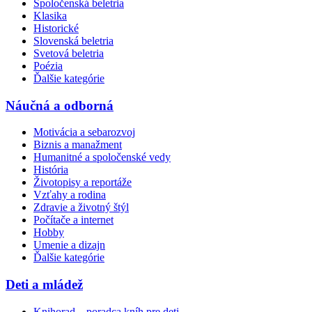
Spoločenská beletria
Klasika
Historické
Slovenská beletria
Svetová beletria
Poézia
Ďalšie kategórie
Náučná a odborná
Motivácia a sebarozvoj
Biznis a manažment
Humanitné a spoločenské vedy
História
Životopisy a reportáže
Vzťahy a rodina
Zdravie a životný štýl
Počítače a internet
Hobby
Umenie a dizajn
Ďalšie kategórie
Deti a mládež
Knihorad – poradca kníh pre deti