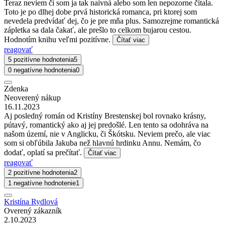
Teraz neviem či som ja tak naivná alebo som len nepozorne čítala.
Toto je po dlhej dobe prvá historická romanca, pri ktorej som
nevedela predvídať dej, čo je pre mňa plus. Samozrejme romantická
zápletka sa dala čakať, ale prešlo to celkom bujarou cestou.
Hodnotím knihu veľmi pozitívne.
Čítať viac
reagovať
5 pozitívne hodnotenia
5
0 negatívne hodnotenia
0
Zdenka
Neoverený nákup
16.11.2023
Aj posledný román od Kristíny Brestenskej bol rovnako krásny,
pútavý, romantický ako aj jej predošlé. Len tento sa odohráva na
našom území, nie v Anglicku, či Škótsku. Neviem prečo, ale viac
som si obľúbila Jakuba než hlavnú hrdinku Annu. Nemám, čo
dodať, oplatí sa prečítať.
Čítať viac
reagovať
2 pozitívne hodnotenia
2
1 negatívne hodnotenie
1
Kristína Rydlová
Overený zákazník
2.10.2023