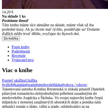
14,20 €
Na sklade 1 ks
Posielame ihneď
Túto knihu máme síce aktuálne na sklade, máme však už iba
posledné kusy. Ak ju chcete mať rýchlo, ponáhľajte sa! Dodanie
ďalších môže trvať dlhšie, zvyčajne do štyroch dní.
Do košíka
Popis knihy
Podrobnosti
Recenzie
Vydavateľstvo
Viac o knihe
Pozrieť ukážku
Ukážka
#vášeň
#kapitán
#zrada
#stredovek
#láska
#vdova / vdovec
Talantovaná autorka Kristína Brestenská si získala priazeň čitateliek
pútavými romanticko-dobrodružnými príbehmi zasadenými do
stredovekého Anglicka a Škótska. Vo svojej najnovšej knihe čerpá
inšpiráciu z nemenej zaujímavých uhorských dejín a ponúka nám
strhujúci román o láske, vášni a zrade, odohrávajúci sa na