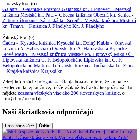
Trnavský kraj (6)
Galanta -
Galantská knižnica
Galantská kn.
Hlohovec -
Mestská
knižnica
Mestská kn.
Pata -
Obecná knižnica
Obecná kn.
Senica -
Záhorská knižnica
Záhorská kn.
Sereď -
Mestská knižnica
Mestská
kn.
Trnava -
Knižnica J. Fándlyho
Kn. J. Fándlyho
Žilinský kraj (6)
Čadca -
Kysucká knižnica
Kysucká kn.
Dolný Kubín -
Oravská
knižnica A. Habovštiaka
Oravská kn. A. Habovštiaka
Kysucké
Nové Mesto -
Mestská knižnica
Mestská kn.
Liptovský Mikuláš -
Liptovská knižnica G. F. Belopotockého
Liptovská kn. G. F.
Belopotockého
Martin -
Turčianska knižnica
Turčianska kn.
Žilina
-
Krajská knižnica
Krajská kn.
Zdroj informácií:
Infogate.sk
. Údaje hovoria o tom, že kniha je v
evidencii danej knižnice, môže však už byť aktuálne požičaná. Tu
nájdete
zoznam všetkých viac ako 200 slovenských knižníc
, o
ktorých máme údaje.
Naši škriatkovia odporúčajú
Predchádzajúce
Ďalšie