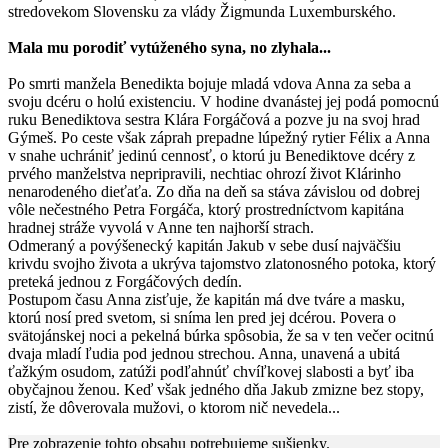
stredovekom Slovensku za vlády Žigmunda Luxemburského.
Mala mu porodiť vytúženého syna, no zlyhala...
Po smrti manžela Benedikta bojuje mladá vdova Anna za seba a
svoju dcéru o holú existenciu. V hodine dvanástej jej podá pomocnú
ruku Benediktova sestra Klára Forgáčová a pozve ju na svoj hrad
Gýmeš. Po ceste však záprah prepadne lúpežný rytier Félix a Anna
v snahe uchrániť jedinú cennosť, o ktorú ju Benediktove dcéry z
prvého manželstva nepripravili, nechtiac ohrozí život Klárinho
nenarodeného dieťaťa. Zo dňa na deň sa stáva závislou od dobrej
vôle nečestného Petra Forgáča, ktorý prostredníctvom kapitána
hradnej stráže vyvolá v Anne ten najhorší strach.
Odmeraný a povýšenecký kapitán Jakub v sebe dusí najväčšiu
krivdu svojho života a ukrýva tajomstvo zlatonosného potoka, ktorý
preteká jednou z Forgáčových dedín.
Postupom času Anna zisťuje, že kapitán má dve tváre a masku,
ktorú nosí pred svetom, si sníma len pred jej dcérou. Povera o
svätojánskej noci a pekelná búrka spôsobia, že sa v ten večer ocitnú
dvaja mladí ľudia pod jednou strechou. Anna, unavená a ubitá
ťažkým osudom, zatúži podľahnúť chvíľkovej slabosti a byť iba
obyčajnou ženou. Keď však jedného dňa Jakub zmizne bez stopy,
zistí, že dôverovala mužovi, o ktorom nič nevedela...
Pre zobrazenie tohto obsahu potrebujeme sušienky.