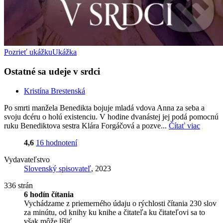
Pozrieť ukážku
Ukážka
Ostatné sa udeje v srdci
Kristína Brestenská
Po smrti manžela Benedikta bojuje mladá vdova Anna za seba a
svoju dcéru o holú existenciu. V hodine dvanástej jej podá pomocnú
ruku Benediktova sestra Klára Forgáčová a pozve...
Čítať viac
4,6
16 hodnotení
Vydavateľstvo
Slovenský spisovateľ
, 2023
336 strán
6 hodín čítania
Vychádzame z priemerného údaju o rýchlosti čítania 230 slov
za minútu, od knihy ku knihe a čitateľa ku čitateľovi sa to
však môže líšiť.