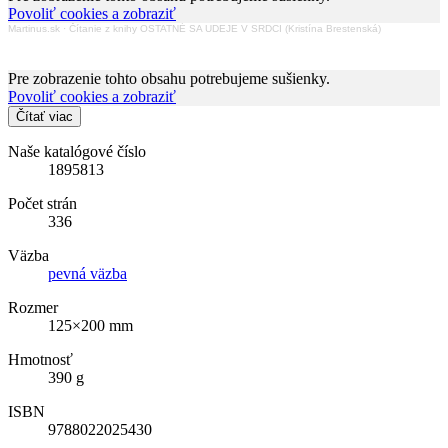
Povoliť cookies a zobraziť
Martinus.sk
·
Čítanie z knihy OSTATNÉ SA UDEJE V SRDCI (Kristína Brestenská)
Pre zobrazenie tohto obsahu potrebujeme sušienky.
Povoliť cookies a zobraziť
Čítať viac
Naše katalógové číslo
1895813
Počet strán
336
Väzba
pevná väzba
Rozmer
125×200 mm
Hmotnosť
390 g
ISBN
9788022025430