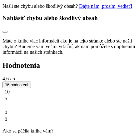
Našli ste chybu alebo škodlivý obsah?
Dajte nám, prosím, vedieť!
Nahlásiť chybu alebo škodlivý obsah
Máte o knihe viac informácií ako je na tejto stránke alebo ste našli
chybu? Budeme vám veľmi vďační, ak nám pomôžete s doplnením
informácií na našich stránkach.
Hodnotenia
4,6
/ 5
16 hodnotení
10
5
1
0
0
Ako sa páčila kniha vám?