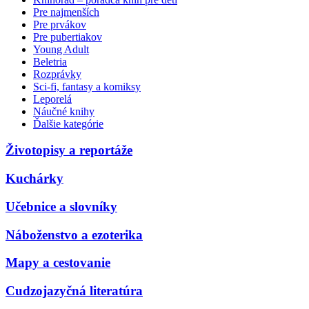
Pre najmenších
Pre prvákov
Pre pubertiakov
Young Adult
Beletria
Rozprávky
Sci-fi, fantasy a komiksy
Leporelá
Náučné knihy
Ďalšie kategórie
Životopisy a reportáže
Kuchárky
Učebnice a slovníky
Náboženstvo a ezoterika
Mapy a cestovanie
Cudzojazyčná literatúra