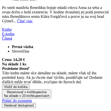
Po smrti manžela Benedikta bojuje mladá vdova Anna za seba a
svoju dcéru o holú existenciu. V hodine dvanástej jej podá pomocnú
ruku Benediktova sestra Klára Forgáčová a pozve ju na svoj hrad
Gýmeš...
Čítať viac
Kniha
E-kniha
Čítaná
Pevná väzba
Slovenčina
Cena:
14,20 €
Na sklade 1 ks
Posielame ihneď
Túto knihu máme síce aktuálne na sklade, máme však už iba
posledné kusy. Ak ju chcete mať rýchlo, ponáhľajte sa! Dodanie
ďalších môže trvať dlhšie, zvyčajne do štyroch dní.
Vložiť do košíka
Rezervovať v kníhkupectve
Na sklade v 23 kníhkupectvách
Pridať do zoznamu
Sledovať dostupnosť