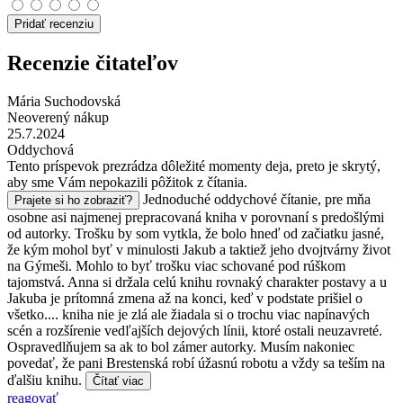
Pridať recenziu
Recenzie čitateľov
Mária Suchodovská
Neoverený nákup
25.7.2024
Oddychová
Tento príspevok prezrádza dôležité momenty deja, preto je skrytý,
aby sme Vám nepokazili pôžitok z čítania.
Jednoduché oddychové čítanie, pre mňa
Prajete si ho zobraziť?
osobne asi najmenej prepracovaná kniha v porovnaní s predošlými
od autorky. Trošku by som vytkla, že bolo hneď od začiatku jasné,
že kým mohol byť v minulosti Jakub a taktiež jeho dvojtvárny život
na Gýmeši. Mohlo to byť trošku viac schované pod rúškom
tajomstvá. Anna si držala celú knihu rovnaký charakter postavy a u
Jakuba je prítomná zmena až na konci, keď v podstate prišiel o
všetko.... kniha nie je zlá ale žiadala si o trochu viac napínavých
scén a rozšírenie vedľajších dejových línii, ktoré ostali neuzavreté.
Ospravedlňujem sa ak to bol zámer autorky. Musím nakoniec
povedať, že pani Brestenská robí úžasnú robotu a vždy sa teším na
ďalšiu knihu.
Čítať viac
reagovať