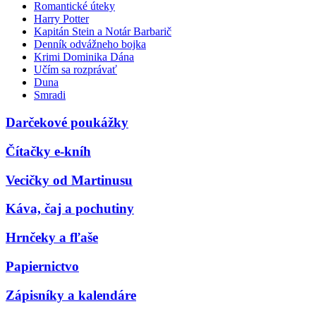
Romantické úteky
Harry Potter
Kapitán Stein a Notár Barbarič
Denník odvážneho bojka
Krimi Dominika Dána
Učím sa rozprávať
Duna
Smradi
Darčekové poukážky
Čítačky e-kníh
Vecičky od Martinusu
Káva, čaj a pochutiny
Hrnčeky a fľaše
Papiernictvo
Zápisníky a kalendáre