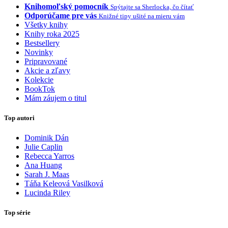
Knihomoľský pomocník
Spýtajte sa Sherlocka, čo čítať
Odporúčame pre vás
Knižné tipy ušité na mieru vám
Všetky knihy
Knihy roka 2025
Bestsellery
Novinky
Pripravované
Akcie a zľavy
Kolekcie
BookTok
Mám záujem o titul
Top autori
Dominik Dán
Julie Caplin
Rebecca Yarros
Ana Huang
Sarah J. Maas
Táňa Keleová Vasilková
Lucinda Riley
Top série