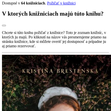
Dostupné v
64 knižniciach
.
Požičať v knižnici
V ktorých knižniciach majú túto knihu?
Chcete si túto knihu požičať z knižnice? Toto je zoznam knižníc, v
ktorých ju majú. Po kliknutí na názov vás presmerujeme priamo na
stránku knižnice, kde si môžete overiť jej dostupnosť a prípadne ju
aj priamo rezervovať.