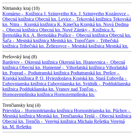
Nitriansky kraj (10)
Komárno -
Knižnica J. Szinnyeiho
Kn. J. Szinnyeiho
Kozárovce -
Obecná knižnica
Obecná kn.
Levice -
Tekovská knižnica
Tekovská
kn.
Nitra -
Krajská knižnica K. Kmeťka
Krajská kn.
Nová Dedina
-
Obecná knižnica
Obecná kn.
Nové Zámky -
Knižnica A.
Bernoláka
Kn. A. Bernoláka
Prašice -
Obecná knižnica
Obecná kn.
Šaľa -
Mestská knižnica
Mestská kn.
Topoľčany -
Tribečská
knižnica
Tribečská kn.
Želiezovce -
Mestská knižnica
Mestská kn.
Prešovský kraj (8)
Bardejov -
Okresná knižnica
Okresná kn.
Hranovnica -
Obecná
knižnica
Obecná kn.
Humenné -
Vihorlatská knižnica
Vihorlatská
kn.
Poprad -
Podtatranská knižnica
Podtatranská kn.
Prešov -
Krajská knižnica P. O. Hviezdoslava
Krajská kn.
Stará Ľubovňa -
Ľubovnianska knižnica
Ľubovnianska kn.
Svidník -
Podduklianska
knižnica
Podduklianska kn.
Vranov nad Topľou -
Hornozemplínska knižnica
Hornozemplínska kn.
Trenčiansky kraj (4)
Prievidza -
Hornonitrianska knižnica
Hornonitrianska kn.
Púchov -
Mestská knižnica
Mestská kn.
Trenčianska Teplá -
Obecná knižnica
Obecná kn.
Trenčín -
Verejná knižnica Michala Rešetku
Verejná
kn. M. Rešetku