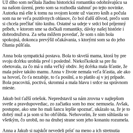
Už dlho som nečítala žiadnu historickú romantiku odohrávajúcu sa
na našom území, preto som sa rozhodla siahnuť po tejto novinke.
Autorka má ešte k tomu na svojom konte už viacero kníh a počula
som na ne veľa pozitívnych ohlasov, čo bol ďalší dôvod, prečo som
si chcela prečítať túto knihu. Ostatné sa udeje v srdci bol príjemný
príbeh, v ktorom sme sa dočkali romantiky, dávky našej histórie i
dobrodružstva. Za seba môžem povedať, že som s ním bola
spokojná, dokonca prevýšil očakávania, s ktorými som sa do jeho
čítania púšťala.
Anna bola sympatická postava. Bola to skvelá mama, ktorá by pre
svoju dcérku urobila prvé i posledné. Niekoľkokrát sa pre ňu
obetovala, za čo má u mňa veľký obdiv. Jej dcérka mala šťastie, že
mala práve takúto mamu. Anna v živote nemala veľa šťastia, ale ako
sa hovorí, čo ťa nezabije, to ťa posilní, a to platilo aj v jej prípade.
Bola pracovitá, poctivá, skromná a mala hlavu i srdce na správnom
mieste.
Jakub bol ťažší oriešok. Nepredstavil sa nám zrovna v najlepšom
svetle a pravdupovediac, zo začiatku som ho moc nemusela. Avšak,
postupne, ako sme ho mali šancu lepšie spoznať, ukázalo sa, že je to
dobrý muž a ja som si ho obľúbila. Nehovorím, že som súhlasila so
všetkým, čo urobil, no na druhej strane som jeho konaniu rozumela.
Anna a Jakub si najskôr nevedeli prísť na meno a ich stretnutia