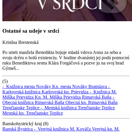
Ostatné sa udeje v srdci
Kristína Brestenská
Po smrti manžela Benedikta bojuje mladá vdova Anna za seba a
svoju dcéru o holú existenciu. V hodine dvanástej jej podá pomocnú
ruku Benediktova sestra Klára Forgáčová a pozve ju na svoj hrad
Gýmeš...
(5)
-
Knižnica mesta Nováky
Kn. mesta Nováky
Bratislava -
Karloveská knižnica
Karloveská kn.
Prievidza -
Knižnica M.
Mišíka Prievidza
Kn. M. Mišíka Prievidza
Rimavská Baňa -
Obecná knižnica Rimavská Baňa
Obecná kn. Rimavská Baňa
Trenčianske Teplice -
Mestská knižnica Trenčianske Teplice
Mestská kn. Trenčianske Teplice
Banskobystrický kraj (8)
Banská Bystrica -
Verejná knižnica M. Kováča
Verejná kn. M.