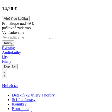
14,20 €
Vložiť do košíka
Pri nákupe nad 49 €
poštovné zadarmo
Vyhľadávanie
Knihy
E-knihy
Audioknihy
Hry
Filmy
Doplnky
Beletria
Detektívky, trilery a horory
Sci-fi a fantasy
Komiksy
Romantika