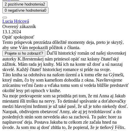
2 pozitívne hodnotenia
2
0 negatívne hodnotenia
0
Lucia Hricová
Overený zákazník
13.1.2024
Opäť spokojnosť
Tento príspevok prezrádza dôležité momenty deja, preto je skrytý,
aby sme Vám nepokazili pôžitok z čítania.
Ďaľší historický román od našej slovenskej
Prajete si ho zobraziť?
autorky K.Brestenskej nám priniesol opäť raz krásny čitateľský
zážitok. Mám rada jej knihy. Má ich na konte už dosť a sú naozaj
skvelé. Každý čitateľ historickej romance si príde na svoje.
Táto kniha sa odohráva na našom území a k tomu ešte na Gýmeši,
ktorý mám, čo by som kameňom dohodila z okna. Navštevujeme
zrúcaninu veľmi často a vďaka tomu som si vedela bližšie predstaviť
okolité lesy pri opisoch v knihe.
Na moje prekvapenie som sa pristihla pri tom, že mi Anna aj Jakub
miestami išli trošku na nervy. To detinské správanie a doťahovačky
medzi hlavnými hrdinmi je už také pasé, že už je toho niekedy dosť.
Naopak, obdivujem obetavosť Anny, ale aj jej tvrdohlavosť a do
posledných strán som nevedela ako sa zachová. Tu palec hore za
napínavosť deja. Postava Jakuba tu celkom zle začala hned na
úvode. Ja som mu aj dosť zhltla to, že popieral, že je tieňový Félix.