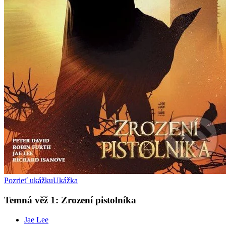
Pozrieť ukážku
Ukážka
Temná věž 1: Zrození pistolníka
Jae Lee