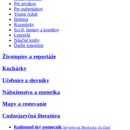
Pre prvákov
Pre pubertiakov
Young Adult
Beletria
Rozprávky
Sci-fi, fantasy a komiksy
Leporelá
Náučné knihy
Ďalšie kategórie
Životopisy a reportáže
Kuchárky
Učebnice a slovníky
Náboženstvo a ezoterika
Mapy a cestovanie
Cudzojazyčná literatúra
Knihomoľský pomocník
Spýtajte sa Sherlocka, čo čítať