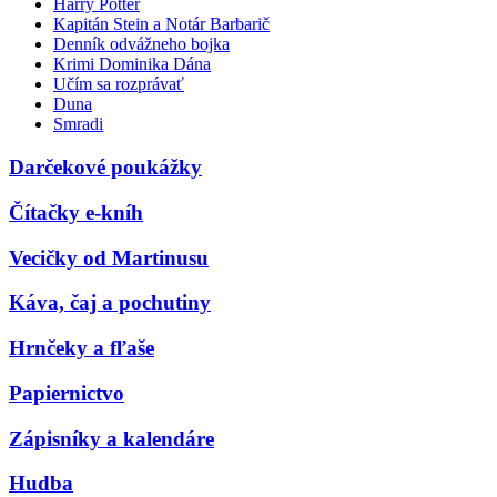
Harry Potter
Kapitán Stein a Notár Barbarič
Denník odvážneho bojka
Krimi Dominika Dána
Učím sa rozprávať
Duna
Smradi
Darčekové poukážky
Čítačky e-kníh
Vecičky od Martinusu
Káva, čaj a pochutiny
Hrnčeky a fľaše
Papiernictvo
Zápisníky a kalendáre
Hudba