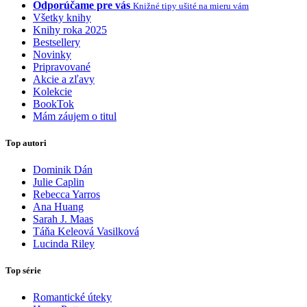
Odporúčame pre vás
Knižné tipy ušité na mieru vám
Všetky knihy
Knihy roka 2025
Bestsellery
Novinky
Pripravované
Akcie a zľavy
Kolekcie
BookTok
Mám záujem o titul
Top autori
Dominik Dán
Julie Caplin
Rebecca Yarros
Ana Huang
Sarah J. Maas
Táňa Keleová Vasilková
Lucinda Riley
Top série
Romantické úteky