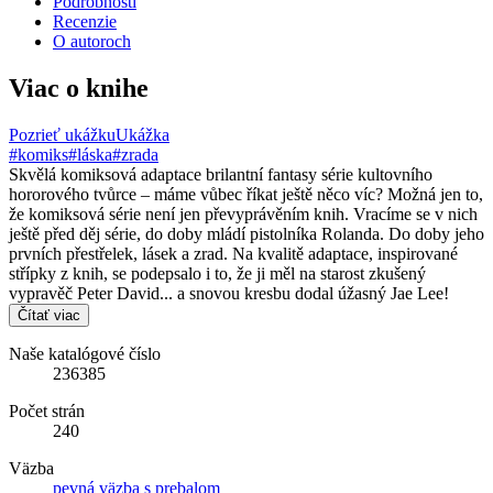
Podrobnosti
Recenzie
O autoroch
Viac o knihe
Pozrieť ukážku
Ukážka
#komiks
#láska
#zrada
Skvělá komiksová adaptace brilantní fantasy série kultovního
hororového tvůrce – máme vůbec říkat ještě něco víc? Možná jen to,
že komiksová série není jen převyprávěním knih. Vracíme se v nich
ještě před děj série, do doby mládí pistolníka Rolanda. Do doby jeho
prvních přestřelek, lásek a zrad. Na kvalitě adaptace, inspirované
střípky z knih, se podepsalo i to, že ji měl na starost zkušený
vypravěč Peter David... a snovou kresbu dodal úžasný Jae Lee!
Čítať viac
Naše katalógové číslo
236385
Počet strán
240
Väzba
pevná väzba s prebalom