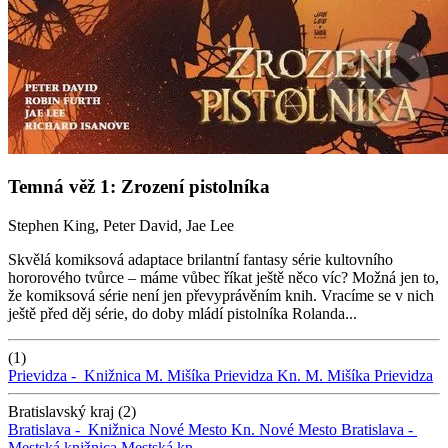
Temná věž 1: Zrození pistolníka
Stephen King, Peter David, Jae Lee
Skvělá komiksová adaptace brilantní fantasy série kultovního
hororového tvůrce – máme vůbec říkat ještě něco víc? Možná jen to,
že komiksová série není jen převyprávěním knih. Vracíme se v nich
ještě před děj série, do doby mládí pistolníka Rolanda...
(1)
Prievidza -
Knižnica M. Mišíka Prievidza
Kn. M. Mišíka Prievidza
Bratislavský kraj (2)
Bratislava -
Knižnica Nové Mesto
Kn. Nové Mesto
Bratislava -
Mestská knižnica
Mestská kn.