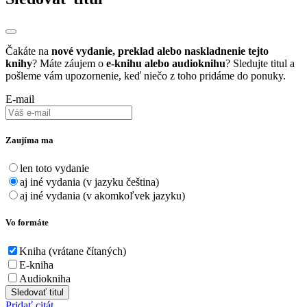
Čakáte na
nové vydanie, preklad alebo naskladnenie tejto
knihy
? Máte záujem o
e-knihu alebo audioknihu
? Sledujte titul a
pošleme vám upozornenie, keď niečo z toho pridáme do ponuky.
E-mail
Zaujíma ma
len toto vydanie
aj iné vydania (v jazyku čeština)
aj iné vydania (v akomkoľvek jazyku)
Vo formáte
Kniha (vrátane čítaných)
E-kniha
Audiokniha
Sledovať titul
Pridať citát