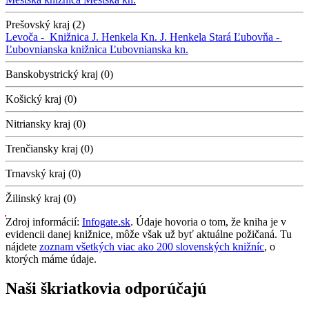
Prešovský kraj (2)
Levoča -
Knižnica J. Henkela
Kn. J. Henkela
Stará Ľubovňa -
Ľubovnianska knižnica
Ľubovnianska kn.
Banskobystrický kraj (0)
Košický kraj (0)
Nitriansky kraj (0)
Trenčiansky kraj (0)
Trnavský kraj (0)
Žilinský kraj (0)
Zdroj informácií:
Infogate.sk
. Údaje hovoria o tom, že kniha je v
evidencii danej knižnice, môže však už byť aktuálne požičaná. Tu
nájdete
zoznam všetkých viac ako 200 slovenských knižníc
, o
ktorých máme údaje.
Naši škriatkovia odporúčajú