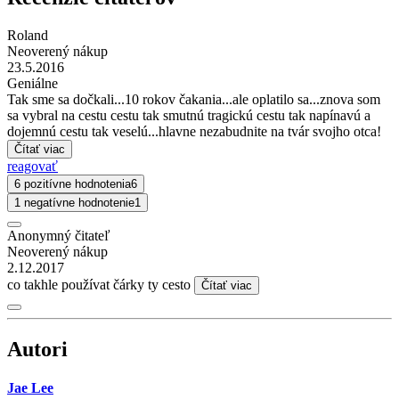
Roland
Neoverený nákup
23.5.2016
Geniálne
Tak sme sa dočkali...10 rokov čakania...ale oplatilo sa...znova som
sa vybral na cestu cestu tak smutnú tragickú cestu tak napínavú a
dojemnú cestu tak veselú...hlavne nezabudnite na tvár svojho otca!
Čítať viac
reagovať
6 pozitívne hodnotenia
6
1 negatívne hodnotenie
1
Anonymný čitateľ
Neoverený nákup
2.12.2017
co takhle používat čárky ty cesto
Čítať viac
Autori
Jae Lee