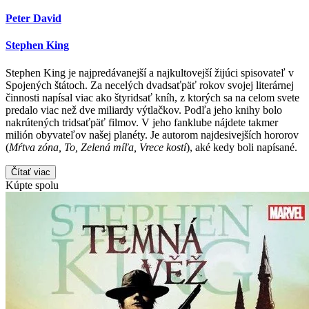
Peter David
Stephen King
Stephen King je najpredávanejší a najkultovejší žijúci spisovateľ v
Spojených štátoch. Za necelých dvadsaťpäť rokov svojej literárnej
činnosti napísal viac ako štyridsať kníh, z ktorých sa na celom svete
predalo viac než dve miliardy výtlačkov. Podľa jeho knihy bolo
nakrútených tridsaťpäť filmov. V jeho fanklube nájdete takmer
milión obyvateľov našej planéty. Je autorom najdesivejších hororov
(
Mŕtva zóna, To, Zelená míľa, Vrece kostí
), aké kedy boli napísané.
Čítať viac
Kúpte spolu