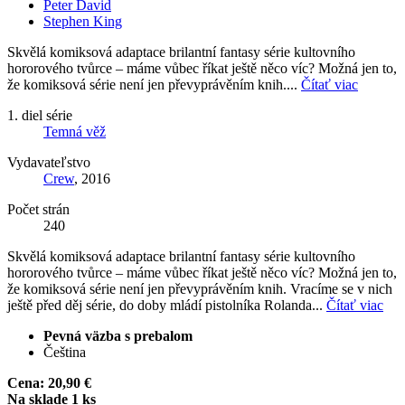
Peter David
Stephen King
Skvělá komiksová adaptace brilantní fantasy série kultovního
hororového tvůrce – máme vůbec říkat ještě něco víc? Možná jen to,
že komiksová série není jen převyprávěním knih....
Čítať viac
1. diel série
Temná věž
Vydavateľstvo
Crew
, 2016
Počet strán
240
Skvělá komiksová adaptace brilantní fantasy série kultovního
hororového tvůrce – máme vůbec říkat ještě něco víc? Možná jen to,
že komiksová série není jen převyprávěním knih. Vracíme se v nich
ještě před děj série, do doby mládí pistolníka Rolanda...
Čítať viac
Pevná väzba s prebalom
Čeština
Cena:
20,90 €
Na sklade 1 ks