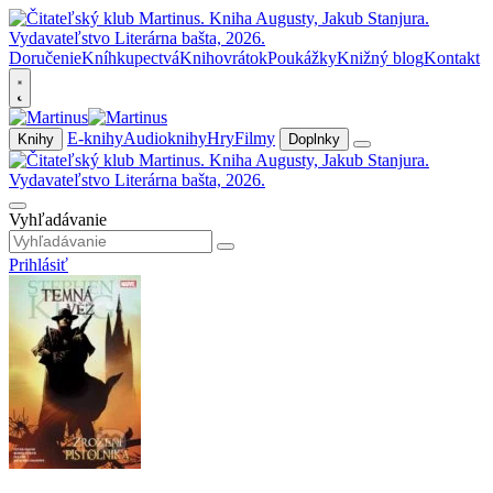
Doručenie
Kníhkupectvá
Knihovrátok
Poukážky
Knižný blog
Kontakt
E-knihy
Audioknihy
Hry
Filmy
Knihy
Doplnky
Vyhľadávanie
Prihlásiť