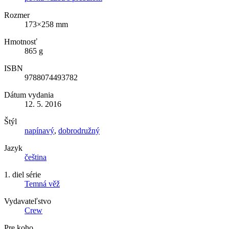
Rozmer
173×258 mm
Hmotnosť
865 g
ISBN
9788074493782
Dátum vydania
12. 5. 2016
Štýl
napínavý
,
dobrodružný
Jazyk
čeština
1. diel série
Temná věž
Vydavateľstvo
Crew
Pre koho