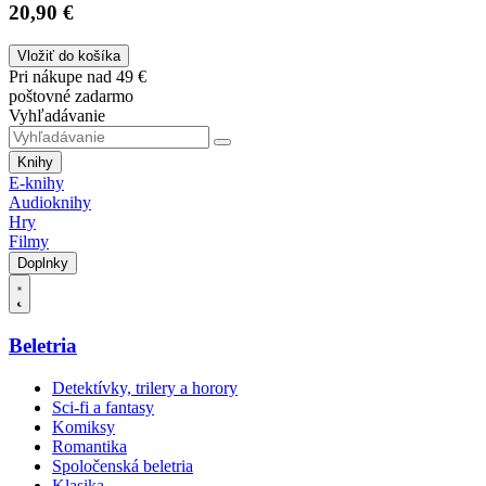
20,90 €
Vložiť do košíka
Pri nákupe nad 49 €
poštovné zadarmo
Vyhľadávanie
Knihy
E-knihy
Audioknihy
Hry
Filmy
Doplnky
Beletria
Detektívky, trilery a horory
Sci-fi a fantasy
Komiksy
Romantika
Spoločenská beletria
Klasika