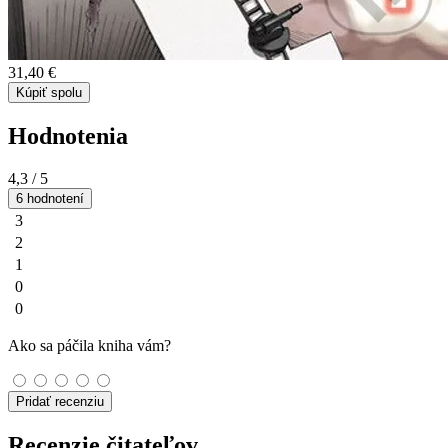
31,40 €
Kúpiť spolu
Hodnotenia
4,3
/ 5
6 hodnotení
3
2
1
0
0
Ako sa páčila kniha vám?
Pridať recenziu
Recenzie čitateľov