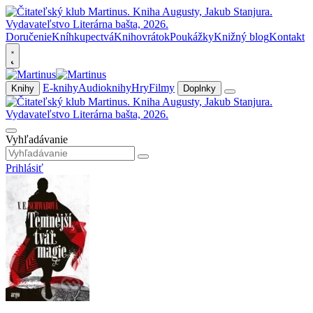
Doručenie
Kníhkupectvá
Knihovrátok
Poukážky
Knižný blog
Kontakt
E-knihy
Audioknihy
Hry
Filmy
Knihy
Doplnky
Vyhľadávanie
Prihlásiť