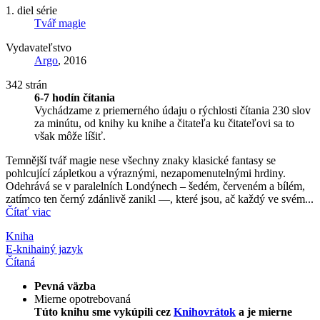
1. diel série
Tvář magie
Vydavateľstvo
Argo
, 2016
342 strán
6-7 hodín čítania
Vychádzame z priemerného údaju o rýchlosti čítania 230 slov
za minútu, od knihy ku knihe a čitateľa ku čitateľovi sa to
však môže líšiť.
Temnější tvář magie nese všechny znaky klasické fantasy se
pohlcující zápletkou a výraznými, nezapomenutelnými hrdiny.
Odehrává se v paralelních Londýnech – šedém, červeném a bílém,
zatímco ten černý zdánlivě zanikl —, které jsou, ač každý ve svém...
Čítať viac
Kniha
E-kniha
iný jazyk
Čítaná
Pevná väzba
Mierne opotrebovaná
Túto knihu sme vykúpili cez
Knihovrátok
a je mierne