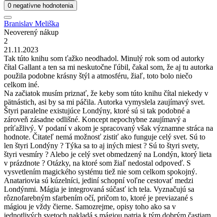
0 negatívne hodnotenia
Branislav Meliška
Neoverený nákup
2
21.11.2023
Tak túto knihu som ťažko neodhadol. Minulý rok som od autorky
čítal Gallant a ten sa mi neskutočne ľúbil, čakal som, že aj tu autorka
použila podobne krásny štýl a atmosféru, žiaľ, toto bolo niečo
celkom iné.
Na začiatok musím priznať, že keby som túto knihu čítal niekedy v
pätnástich, asi by sa mi páčila. Autorka vymyslela zaujímavý svet.
Štyri paralelne existujúce Londýny, ktoré sú si tak podobné a
zároveň zásadne odlišné. Koncept nepochybne zaujímavý a
príťažlivý. V podaní v akom je spracovaný však významne stráca na
hodnote. Čitateľ nemá možnosť zistiť ako funguje celý svet. Sú to
len štyri Londýny ? Týka sa to aj iných miest ? Sú to štyri svety,
štyri vesmíry ? Alebo je celý svet obmedzený na Londýn, ktorý lieta
v prázdnote ? Otázky, na ktoré som žiaľ nedostal odpoveď. S
vysvetlením magického systému tiež nie som celkom spokojný.
Anatariovia sú kúzelníci, jediní schopní voľne cestovať medzi
Londýnmi. Mágia je integrovaná súčasť ich tela. Vyznačujú sa
rôznofarebným sfarbením očí, pričom to, ktoré je previazané s
mágiou je vždy čierne. Samozrejme, opisy toho ako sa v
jednotlivých svetoch nakladá s mágiou patria k tým dobrým častiam