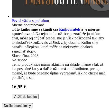
Pevná väzba s prebalom
Mierne opotrebovaná
Túto knihu sme vykúpili cez
Knihovrátok
a je mierne
opotrebovaná.
Na tejto knihe už síce poznať, že ju niekto
čítal, môže jej chýbať prebal, nie je však poškodená tak, aby
to akokoľvek znižovalo zážitok z jej obsahu. Knihu sme
označili nálepkou, ktorá môže na niektorých obaloch
zanechať stopy.
Slovenčina, 2023
Na sklade
Tento produkt síce máme aktuálne na sklade, máme však už
iba posledné kusy a ďalšie už nemá ani distribútor, preto je
možné, že bude onedlho úplne vypredaný. Ak ho chcete mať,
ponáhľajte sa!
16,95 €
Vložiť do košíka
Ďalšie čítané knihy