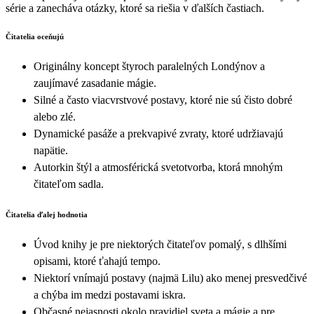
série a zanecháva otázky, ktoré sa riešia v ďalších častiach.
Čitatelia oceňujú
Originálny koncept štyroch paralelných Londýnov a
zaujímavé zasadanie mágie.
Silné a často viacvrstvové postavy, ktoré nie sú čisto dobré
alebo zlé.
Dynamické pasáže a prekvapivé zvraty, ktoré udržiavajú
napätie.
Autorkin štýl a atmosférická svetotvorba, ktorá mnohým
čitateľom sadla.
Čitatelia ďalej hodnotia
Úvod knihy je pre niektorých čitateľov pomalý, s dlhšími
opisami, ktoré ťahajú tempo.
Niektorí vnímajú postavy (najmä Lilu) ako menej presvedčivé
a chýba im medzi postavami iskra.
Občasné nejasnosti okolo pravidiel sveta a mágie a pre