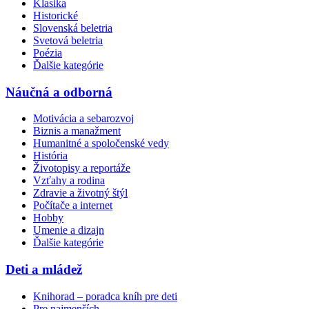
Klasika
Historické
Slovenská beletria
Svetová beletria
Poézia
Ďalšie kategórie
Náučná a odborná
Motivácia a sebarozvoj
Biznis a manažment
Humanitné a spoločenské vedy
História
Životopisy a reportáže
Vzťahy a rodina
Zdravie a životný štýl
Počítače a internet
Hobby
Umenie a dizajn
Ďalšie kategórie
Deti a mládež
Knihorad – poradca kníh pre deti
Pre najmenších