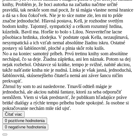
knihy, Problém je, že hoci autorka na začiatku načrtne určité
pravidlá, tak neskôr som mal pocit, že tá mágia vlastne nemá hranice
a dá sa s ňou čokoľvek. Nie je to síce nutne zle, len mi to príde
značne jednoduché. Hlavná postava, Kell, je rozhodne svetlým
bodom knihy. Tajomný, sympatický a celkom rozumný hrdina,
kúzelník. Bavil ma. Horšie to bolo s Lilou. Neuveriteľne lacne
pôsobiaca hrdinka, zlodejka. V podstate opak Kella, nezaujímavá,
nesympatická a ich vzťah nemal absolútne žiadnu iskru. Ostatné
postavy sú šablónovité, ploché a plnia skôr rolu kulís.
No a na koniec samotný príbeh. Prvú tretinu knihy som absolútne
nechápal, čo sa deje. Žiadna zápletka, ani len náznak. Potom sa dej
nejak rozbehol. Odstavce sú krátke, tempo je svižné, nabité akciou,
takže našťastie kniha nie je nudná. Linka je však jasná, jednoduchá,
šablónovitá, skúsenejšieho čitateľa nemá ani záver šancu ničím
prekvapiť.
Zhrnul by som to asi nasledovne. Tmavší odtieň mágie je
jednoduchá, ale akciou nabitá fantasy, ktorú za seba odporučiť
nemôžem. Viem si však predstaviť, že publikum hľadajúce práve
britké dialógy a rýchle tempo príbehu bude spokojné. Ja osobne si
pokračovanie nechám mile rád ujsť.
Čítať viac
0 pozitívne hodnotenia
0 negatívne hodnotenia