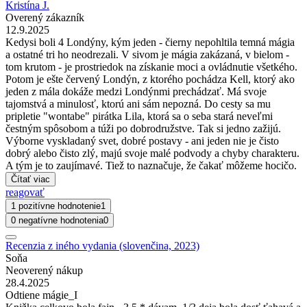
Kristína J.
Overený zákazník
12.9.2025
Kedysi boli 4 Londýny, kým jeden - čierny nepohltila temná mágia
a ostatné tri ho neodrezali. V sivom je mágia zakázaná, v bielom -
tom krutom - je prostriedok na získanie moci a ovládnutie všetkého.
Potom je ešte červený Londýn, z ktorého pochádza Kell, ktorý ako
jeden z mála dokáže medzi Londýnmi prechádzať. Má svoje
tajomstvá a minulosť, ktorú ani sám nepozná. Do cesty sa mu
pripletie "wontabe" pirátka Lila, ktorá sa o seba stará neveľmi
čestným spôsobom a túži po dobrodružstve. Tak si jedno zažijú.
Výborne vyskladaný svet, dobré postavy - ani jeden nie je čisto
dobrý alebo čisto zlý, majú svoje malé podvody a chyby charakteru.
A tým je to zaujímavé. Tiež to naznačuje, že čakať môžeme hocičo.
Čítať viac
reagovať
1 pozitívne hodnotenie
1
0 negatívne hodnotenia
0
Recenzia z iného vydania (slovenčina, 2023)
Soňa
Neoverený nákup
28.4.2025
Odtiene mágie_I