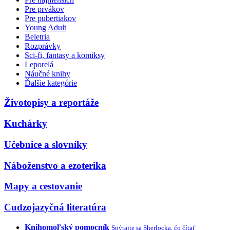
Pre prvákov
Pre pubertiakov
Young Adult
Beletria
Rozprávky
Sci-fi, fantasy a komiksy
Leporelá
Náučné knihy
Ďalšie kategórie
Životopisy a reportáže
Kuchárky
Učebnice a slovníky
Náboženstvo a ezoterika
Mapy a cestovanie
Cudzojazyčná literatúra
Knihomoľský pomocník
Spýtajte sa Sherlocka, čo čítať