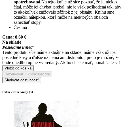
opotrebovaná.
Na tejto knihe už síce poznať, že ju niekto
čítal, môže jej chýbať prebal, nie je však poškodená tak, aby
to akokoľvek znižovalo zážitok z jej obsahu. Knihu sme
označili nálepkou, ktorá môže na niektorých obaloch
zanechať stopy.
Čeština
Cena:
8,60 €
Na sklade
Posielame ihneď
Tento produkt síce máme aktuálne na sklade, máme však už iba
posledné kusy a ďalšie už nemá ani distribútor, preto je možné, že
bude onedlho úplne vypredaný. Ak ho chcete mať, ponáhľajte sa!
Vložiť do košíka
Rezervovať v kníhkupectve
Sledovať dostupnosť
Ďalšie čítané knihy (3)