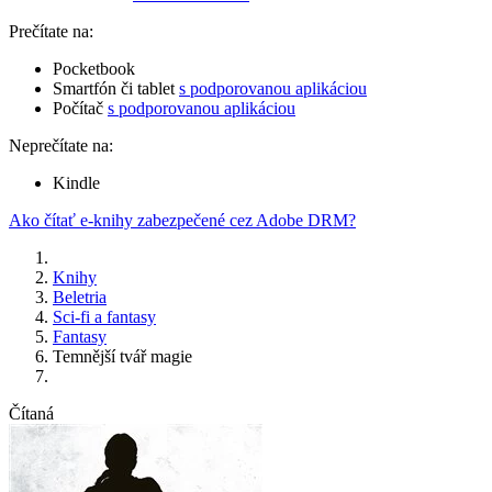
Prečítate na:
Pocketbook
Smartfón či tablet
s podporovanou aplikáciou
Počítač
s podporovanou aplikáciou
Neprečítate na:
Kindle
Ako čítať e-knihy zabezpečené cez Adobe DRM?
Knihy
Beletria
Sci-fi a fantasy
Fantasy
Temnější tvář magie
Čítaná