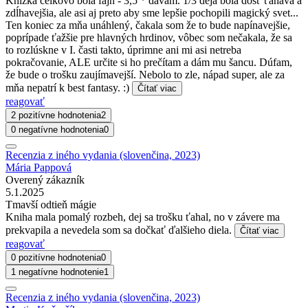
Knižka celkovo bola fajn - 3,5 * dávam. 1/3 deja bola dosť ťahavá a
zdĺhavejšia, ale asi aj preto aby sme lepšie pochopili magický svet...
Ten koniec za mňa unáhlený, čakala som že to bude napínavejšie,
poprípade ťažšie pre hlavných hrdinov, vôbec som nečakala, že sa
to rozlúskne v I. časti takto, úprimne ani mi asi netreba
pokračovanie, ALE určite si ho prečítam a dám mu šancu. Dúfam,
že bude o trošku zaujímavejší. Nebolo to zle, nápad super, ale za
mňa nepatrí k best fantasy. :)
Čítať viac
reagovať
2 pozitívne hodnotenia
2
0 negatívne hodnotenia
0
Recenzia z iného vydania (slovenčina, 2023)
Mária Pappová
Overený zákazník
5.1.2025
Tmavší odtieň mágie
Kniha mala pomalý rozbeh, dej sa trošku ťahal, no v závere ma
prekvapila a nevedela som sa dočkať ďalšieho diela.
Čítať viac
reagovať
0 pozitívne hodnotenia
0
1 negatívne hodnotenie
1
Recenzia z iného vydania (slovenčina, 2023)