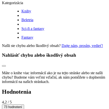
Kategorizácia
Knihy
Beletria
Sci-fi a fantasy
Fantasy
Našli ste chybu alebo škodlivý obsah?
Dajte nám, prosím, vedieť!
Nahlásiť chybu alebo škodlivý obsah
Máte o knihe viac informácií ako je na tejto stránke alebo ste našli
chybu? Budeme vám veľmi vďační, ak nám pomôžete s doplnením
informácií na našich stránkach.
Hodnotenia
4,2
/ 5
73 hodnotení