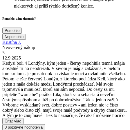
niektorých aj príliš rýchlo doriešený koniec.
Pomohlo vám zhrnutie?
Pomohlo
Nepomohlo
Kristína J.
Neoverený nákup
5
12.9.2025
Kedysi boli 4 Londýny, kým jeden - čierny nepohltila temná mágia
a ostatné tri ho neodrezali. V sivom je mágia zakázaná, v bielom -
tom krutom - je prostriedok na získanie moci a ovládnutie všetkého.
Potom je ešte červený Londýn, z ktorého pochádza Kell, ktorý ako
jeden z mála dokáže medzi Londýnmi prechádzať. Má svoje
tajomstvá a minulosť, ktorú ani sám nepozná. Do cesty sa mu
pripletie "wontabe" pirátka Lila, ktorá sa o seba stará neveľmi
čestným spôsobom a túži po dobrodružstve. Tak si jedno zažijú.
Výborne vyskladaný svet, dobré postavy - ani jeden nie je čisto
dobrý alebo čisto zlý, majú svoje malé podvody a chyby charakteru.
A tým je to zaujímavé. Tiež to naznačuje, že čakať môžeme hocičo.
Čítať viac
0 pozitívne hodnotenia