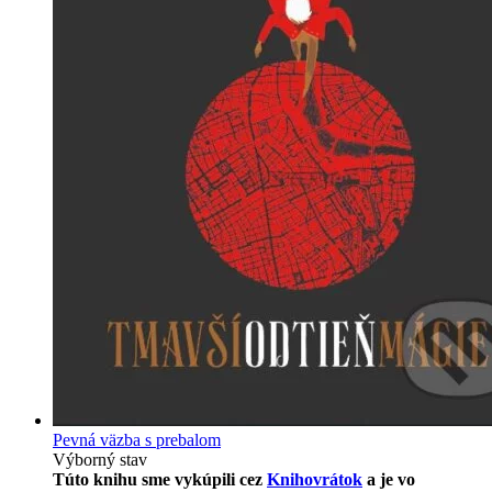
Pevná väzba s prebalom
Výborný stav
Túto knihu sme vykúpili cez
Knihovrátok
a je vo