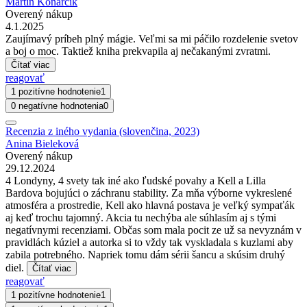
Martin Koňarčík
Overený nákup
4.1.2025
Zaujímavý príbeh plný mágie. Veľmi sa mi páčilo rozdelenie svetov
a boj o moc. Taktiež kniha prekvapila aj nečakanými zvratmi.
Čítať viac
reagovať
1 pozitívne hodnotenie
1
0 negatívne hodnotenia
0
Recenzia z iného vydania (slovenčina, 2023)
Anina Bieleková
Overený nákup
29.12.2024
4 Londyny, 4 svety tak iné ako ľudské povahy a Kell a Lilla
Bardova bojujúci o záchranu stability. Za mňa výborne vykreslené
atmosféra a prostredie, Kell ako hlavná postava je veľký sympaťák
aj keď trochu tajomný. Akcia tu nechýba ale súhlasím aj s tými
negatívnymi recenziami. Občas som mala pocit ze už sa nevyznám v
pravidlách kúziel a autorka si to vždy tak vyskladala s kuzlami aby
zabila potrebného. Napriek tomu dám sérii šancu a skúsim druhý
diel.
Čítať viac
reagovať
1 pozitívne hodnotenie
1