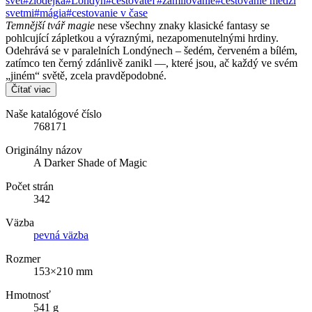
svet
#zlodejka
#Londýn
#cestovateľ
#zamilovanie
#cestovanie medzi
svetmi
#mágia
#cestovanie v čase
Temnější tvář magie
nese všechny znaky klasické fantasy se
pohlcující zápletkou a výraznými, nezapomenutelnými hrdiny.
Odehrává se v paralelních Londýnech – šedém, červeném a bílém,
zatímco ten černý zdánlivě zanikl —, které jsou, ač každý ve svém
„jiném“ světě, zcela pravděpodobné.
Čítať viac
Naše katalógové číslo
768171
Originálny názov
A Darker Shade of Magic
Počet strán
342
Väzba
pevná väzba
Rozmer
153×210 mm
Hmotnosť
541 g