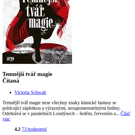
Temnější tvář magie
Čítaná
Victoria Schwab
Temnější tvář magie nese všechny znaky klasické fantasy se
pohlcující zápletkou a výraznými, nezapomenutelnými hrdiny.
Odehrává se v paralelních Londýnech – šedém, červeném a...
Čítať
viac
4,2
73 hodnotení