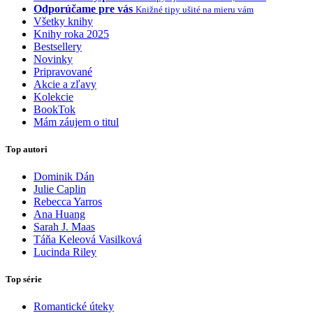
Odporúčame pre vás
Knižné tipy ušité na mieru vám
Všetky knihy
Knihy roka 2025
Bestsellery
Novinky
Pripravované
Akcie a zľavy
Kolekcie
BookTok
Mám záujem o titul
Top autori
Dominik Dán
Julie Caplin
Rebecca Yarros
Ana Huang
Sarah J. Maas
Táňa Keleová Vasilková
Lucinda Riley
Top série
Romantické úteky