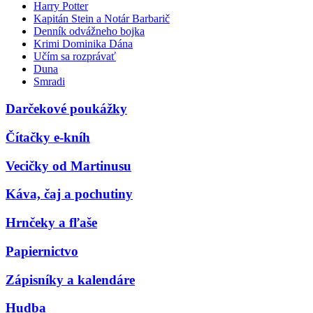
Harry Potter
Kapitán Stein a Notár Barbarič
Denník odvážneho bojka
Krimi Dominika Dána
Učím sa rozprávať
Duna
Smradi
Darčekové poukážky
Čítačky e-kníh
Vecičky od Martinusu
Káva, čaj a pochutiny
Hrnčeky a fľaše
Papiernictvo
Zápisníky a kalendáre
Hudba