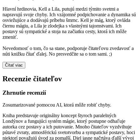
Hlavní hrdinovia, Kell a Lila, putujú medzi týmito svetmi a
napravujú svoje chyby. Ich vzájomné podpichovanie a dynamika sú
osviežujúce a dodávajú príbehu šmrnc. Kell je mág, ktorý ovláda
čiernu mágiu, a Lila je zlodejka s vlastnými tajomstvami. Ich
postavy sú sympatické a stoja na začiatku cesty, ktorá ich môže
zmeniť.
Nevedomosť o tom, čo sa stane, podporuje čitateľovu zvedavosť a
núti knižku čítať ďalej. No presvedčite sa o tom sami. ;)
Čítať viac
Recenzie čitateľov
Zhrnutie recenzií
Zosumarizované pomocou AI, ktorá môže robiť chyby.
Kniha predstavuje originálny koncept štyroch paralelných
Londýnov a fungujúci systém mágie, ktorý postupne odhaľuje
autorka cez postavy a ich putovanie. Mnoho čitateľov vyzdvihuje
pútavé zvraty, atmosférickú svetotvorbu a sympatické postavy, hoci
niektorí považujú úvod za pomalší. Diel jasne načrtáva ďalší vývoj