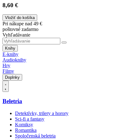
8,60 €
Vložiť do košíka
Pri nákupe nad 49 €
poštovné zadarmo
Vyhľadávanie
Knihy
E-knihy
Audioknihy
Hry
Filmy
Doplnky
Beletria
Detektívky, trilery a horory
Sci-fi a fantasy
Komiksy
Romantika
Spoločenská beletria