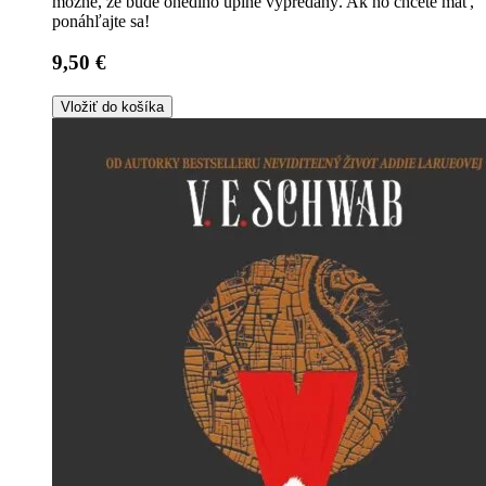
možné, že bude onedlho úplne vypredaný. Ak ho chcete mať,
ponáhľajte sa!
9,50 €
Vložiť do košíka