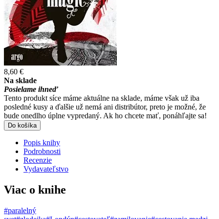
8,60 €
Na sklade
Posielame ihneď
Tento produkt síce máme aktuálne na sklade, máme však už iba
posledné kusy a ďalšie už nemá ani distribútor, preto je možné, že
bude onedlho úplne vypredaný. Ak ho chcete mať, ponáhľajte sa!
Do košíka
Popis knihy
Podrobnosti
Recenzie
Vydavateľstvo
Viac o knihe
#paralelný