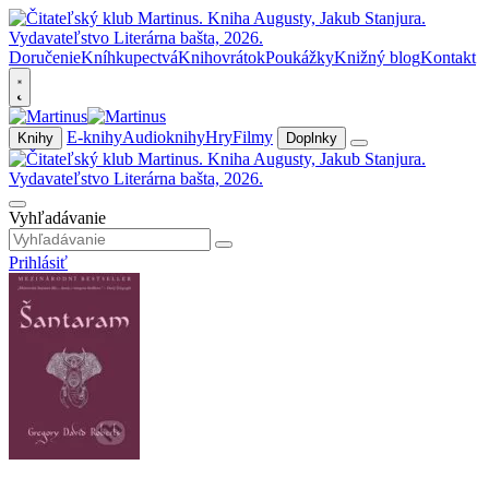
Doručenie
Kníhkupectvá
Knihovrátok
Poukážky
Knižný blog
Kontakt
E-knihy
Audioknihy
Hry
Filmy
Knihy
Doplnky
Vyhľadávanie
Prihlásiť