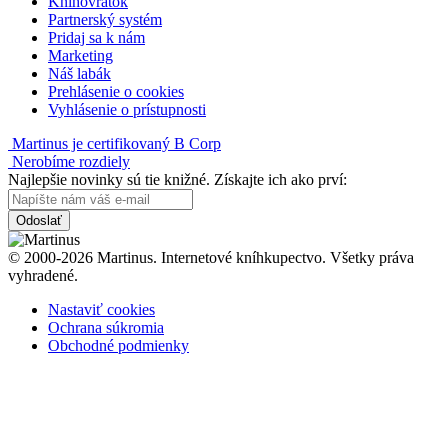
Knihovrátok
Partnerský systém
Pridaj sa k nám
Marketing
Náš labák
Prehlásenie o cookies
Vyhlásenie o prístupnosti
Martinus je certifikovaný B Corp
Nerobíme rozdiely
Najlepšie novinky sú tie knižné. Získajte ich ako prví:
Odoslať
© 2000-2026 Martinus. Internetové kníhkupectvo. Všetky práva
vyhradené.
Nastaviť cookies
Ochrana súkromia
Obchodné podmienky