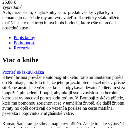
25,80 €
Vypredané
Ach, mrzí nás to, z tejto knihy sa už predali všetky výtlačky a
nemáme ju na sklade my ani vydavateľ :( Teoreticky však môžete
mať šťastie v niektorých iných obchodoch, ktoré ešte nepredali
posledné kusy.
Popis knihy
Podrobnosti
Recenzie
Viac o knihe
Pozrieť ukážku
Ukážka
Hlavní hrdina převážně autobiografického románu Šantaram přilétá
do Bombaje, aniž kdo tuší, že jeho příjezdu předcházel útěk z přísně
střežené australské věznice, kde si odpykával devatenáctiletý trest za
loupežná přepadení. Loupil, aby ukojil svou závislost na heroinu,
kterou si vypracoval po rozpadu rodiny. V Bombaji získává přátele,
kteří mu pomohou zorientovat se v tamějším životě, ale další životní
zvraty ho opět dostávají do vězení a posléze na cestu mafiána,
pašeráka i bojovníka v afghánské válce.
Román Šantaram je silný a napínavý příběh. Ale je to také výpověď