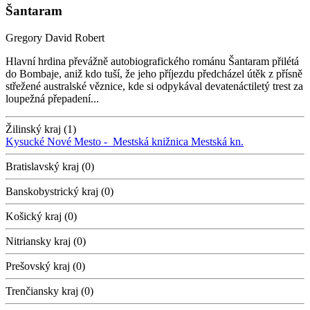
Šantaram
Gregory David Robert
Hlavní hrdina převážně autobiografického románu Šantaram přilétá
do Bombaje, aniž kdo tuší, že jeho příjezdu předcházel útěk z přísně
střežené australské věznice, kde si odpykával devatenáctiletý trest za
loupežná přepadení...
Žilinský kraj (1)
Kysucké Nové Mesto -
Mestská knižnica
Mestská kn.
Bratislavský kraj (0)
Banskobystrický kraj (0)
Košický kraj (0)
Nitriansky kraj (0)
Prešovský kraj (0)
Trenčiansky kraj (0)