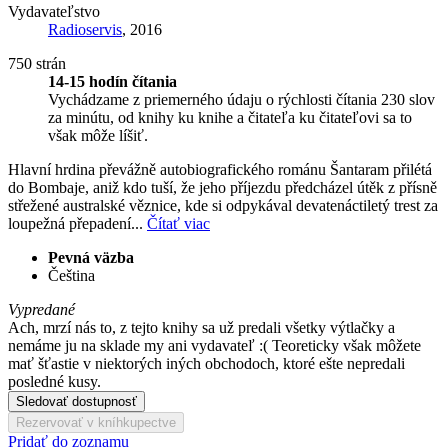
Vydavateľstvo
Radioservis
, 2016
750 strán
14-15 hodín čítania
Vychádzame z priemerného údaju o rýchlosti čítania 230 slov
za minútu, od knihy ku knihe a čitateľa ku čitateľovi sa to
však môže líšiť.
Hlavní hrdina převážně autobiografického románu Šantaram přilétá
do Bombaje, aniž kdo tuší, že jeho příjezdu předcházel útěk z přísně
střežené australské věznice, kde si odpykával devatenáctiletý trest za
loupežná přepadení...
Čítať viac
Pevná väzba
Čeština
Vypredané
Ach, mrzí nás to, z tejto knihy sa už predali všetky výtlačky a
nemáme ju na sklade my ani vydavateľ :( Teoreticky však môžete
mať šťastie v niektorých iných obchodoch, ktoré ešte nepredali
posledné kusy.
Sledovať dostupnosť
Rezervovať v kníhkupectve
Pridať do zoznamu