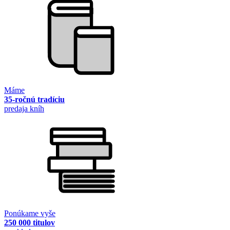
Máme
35-ročnú tradíciu
predaja kníh
Ponúkame vyše
250 000 titulov