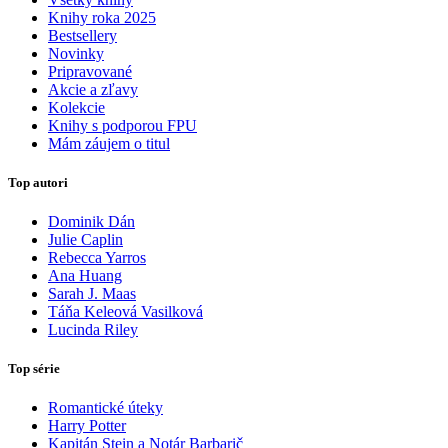
Knihy roka 2025
Bestsellery
Novinky
Pripravované
Akcie a zľavy
Kolekcie
Knihy s podporou FPU
Mám záujem o titul
Top autori
Dominik Dán
Julie Caplin
Rebecca Yarros
Ana Huang
Sarah J. Maas
Táňa Keleová Vasilková
Lucinda Riley
Top série
Romantické úteky
Harry Potter
Kapitán Stein a Notár Barbarič