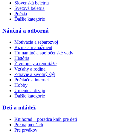
Slovenská beletria
Svetová beletria
Poézia
Ďalšie kategórie
Náučná a odborná
Motivácia a sebarozvoj
Biznis a manažment
Humanitné a spoločenské vedy
História
Životopisy a reportáže
Vzťahy a rodina
Zdravie a životný štýl
Počítače a internet
Hobby
Umenie a dizajn
Ďalšie kategórie
Deti a mládež
Knihorad – poradca kníh pre deti
Pre najmenších
Pre prvákov