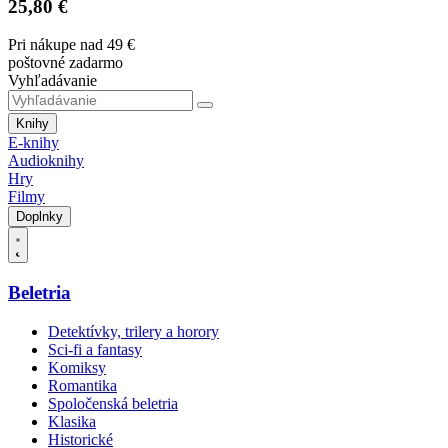
25,80 €
Pri nákupe nad 49 €
poštovné zadarmo
Vyhľadávanie
Knihy
E-knihy
Audioknihy
Hry
Filmy
Doplnky
Beletria
Detektívky, trilery a horory
Sci-fi a fantasy
Komiksy
Romantika
Spoločenská beletria
Klasika
Historické