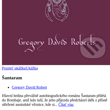
Pozrieť ukážku
Ukážka
Šantaram
Gregory David Robert
Hlavní hrdina převážně autobiografického románu Šantaram přilétá
do Bombaje, aniž kdo tuší, že jeho příjezdu předcházel útěk z přísně
střežené australské věznice, kde si...
Čítať viac