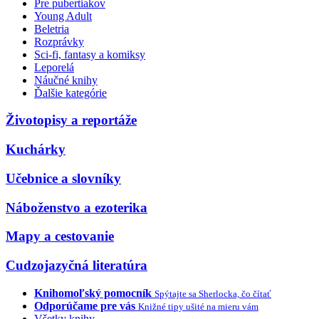
Pre pubertiakov
Young Adult
Beletria
Rozprávky
Sci-fi, fantasy a komiksy
Leporelá
Náučné knihy
Ďalšie kategórie
Životopisy a reportáže
Kuchárky
Učebnice a slovníky
Náboženstvo a ezoterika
Mapy a cestovanie
Cudzojazyčná literatúra
Knihomoľský pomocník
Spýtajte sa Sherlocka, čo čítať
Odporúčame pre vás
Knižné tipy ušité na mieru vám
Všetky knihy