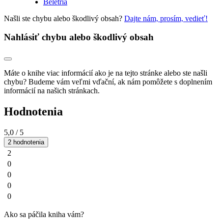
Beletria
Našli ste chybu alebo škodlivý obsah?
Dajte nám, prosím, vedieť!
Nahlásiť chybu alebo škodlivý obsah
Máte o knihe viac informácií ako je na tejto stránke alebo ste našli
chybu? Budeme vám veľmi vďační, ak nám pomôžete s doplnením
informácií na našich stránkach.
Hodnotenia
5,0
/ 5
2 hodnotenia
2
0
0
0
0
Ako sa páčila kniha vám?