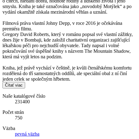
o citech, hledání dobra, hodnotě rodiny a lidského života i jeho
smyslu. Kniha je také označována jako „novodobý Motýlek“ a po
vydání okamžitě získala mezinárodní věhlas a uznání.
Filmová práva vlastní Johny Depp, v roce 2016 je očekávána
premiéra filmu.
Gregory David Roberts, který v románu popsal své vlastní zážitky,
dnes žije v Bombaji, kde založil charitativní organizaci zajišťující
lékařskou péči pro nejchudší obyvatele. Tady napsal i volné
pokračování své úspěšné knihy s názvem The Mountain Shadow,
která má vyjít letos na podzim.
Kniha, jež právě vychází v češtině, je kvůli čtenářskému komfortu
rozdělená do tří samostatných oddílů, ale speciální obal z ní činí
jeden celek se společným hřbetem.
Čítať viac
Naše katalógové číslo
231400
Počet strán
750
Väzba
pevná väzba