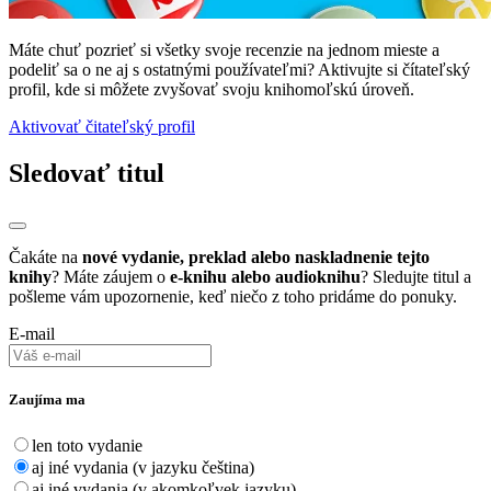
Máte chuť pozrieť si všetky svoje recenzie na jednom mieste a
podeliť sa o ne aj s ostatnými používateľmi? Aktivujte si čítateľský
profil, kde si môžete zvyšovať svoju knihomoľskú úroveň.
Aktivovať čitateľský profil
Sledovať titul
Čakáte na
nové vydanie, preklad alebo naskladnenie tejto
knihy
? Máte záujem o
e-knihu alebo audioknihu
? Sledujte titul a
pošleme vám upozornenie, keď niečo z toho pridáme do ponuky.
E-mail
Zaujíma ma
len toto vydanie
aj iné vydania (v jazyku čeština)
aj iné vydania (v akomkoľvek jazyku)