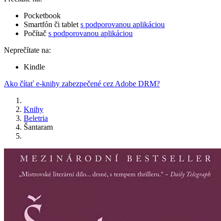
Pocketbook
Smartfón či tablet
s podporovanou aplikáciou
Počítač
s podporovanou aplikáciou
Neprečítate na:
Kindle
Ako čítať e-knihy zabezpečené cez Adobe DRM?
Knihy
Beletria
Šantaram