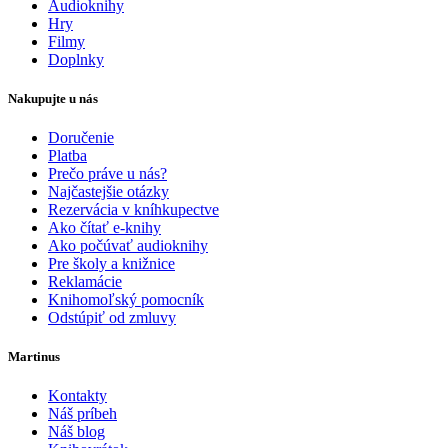
Audioknihy
Hry
Filmy
Doplnky
Nakupujte u nás
Doručenie
Platba
Prečo práve u nás?
Najčastejšie otázky
Rezervácia v kníhkupectve
Ako čítať e-knihy
Ako počúvať audioknihy
Pre školy a knižnice
Reklamácie
Knihomoľský pomocník
Odstúpiť od zmluvy
Martinus
Kontakty
Náš príbeh
Náš blog