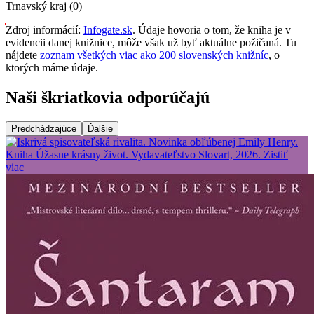
Trnavský kraj (0)
Zdroj informácií:
Infogate.sk
. Údaje hovoria o tom, že kniha je v
evidencii danej knižnice, môže však už byť aktuálne požičaná. Tu
nájdete
zoznam všetkých viac ako 200 slovenských knižníc
, o
ktorých máme údaje.
Naši škriatkovia odporúčajú
Predchádzajúce
Ďalšie