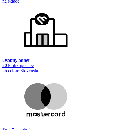
na sklade
Osobný odber
20 kníhkupectiev
po celom Slovensku
Sme 7-násobný