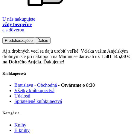
U nás nakupujete
vždy bezpečne
a s dôverou
Predchádzajúce
Ďalšie
Aj z drobných vecí sa dajú urobiť veľké. Vďaka vašim Anjelským
drobným ste pri nákupoch na Martinuse darovali už
1 501 145,00 €
na Dobrého Anjela
. Ďakujeme!
Kníhkupectvá
Bratislava - Obchodná
• Otvárame o 8:30
Všetky kníhkupectvá
Udalosti
Spriatelené kníhkupectvá
Kategórie
Knihy
E-knihy