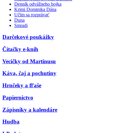
Denník odvážneho bojka
Krimi Dominika Dána
Učím sa rozprávať
Duna
Smradi
Darčekové poukážky
Čítačky e-kníh
Vecičky od Martinusu
Káva, čaj a pochutiny
Hrnčeky a fľaše
Papiernictvo
Zápisníky a kalendáre
Hudba