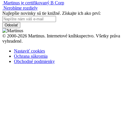
Martinus je certifikovaný B Corp
Nerobíme rozdiely
Najlepšie novinky sú tie knižné. Získajte ich ako prví:
Odoslať
© 2000-2026 Martinus. Internetové kníhkupectvo. Všetky práva
vyhradené.
Nastaviť cookies
Ochrana súkromia
Obchodné podmienky