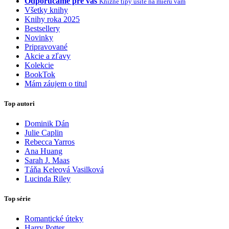
Odporúčame pre vás
Knižné tipy ušité na mieru vám
Všetky knihy
Knihy roka 2025
Bestsellery
Novinky
Pripravované
Akcie a zľavy
Kolekcie
BookTok
Mám záujem o titul
Top autori
Dominik Dán
Julie Caplin
Rebecca Yarros
Ana Huang
Sarah J. Maas
Táňa Keleová Vasilková
Lucinda Riley
Top série
Romantické úteky
Harry Potter