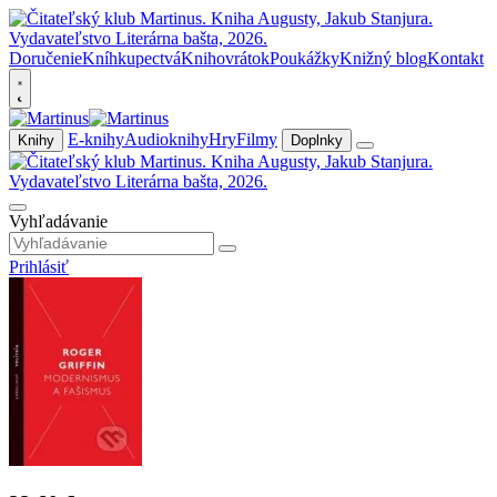
Doručenie
Kníhkupectvá
Knihovrátok
Poukážky
Knižný blog
Kontakt
E-knihy
Audioknihy
Hry
Filmy
Knihy
Doplnky
Vyhľadávanie
Prihlásiť