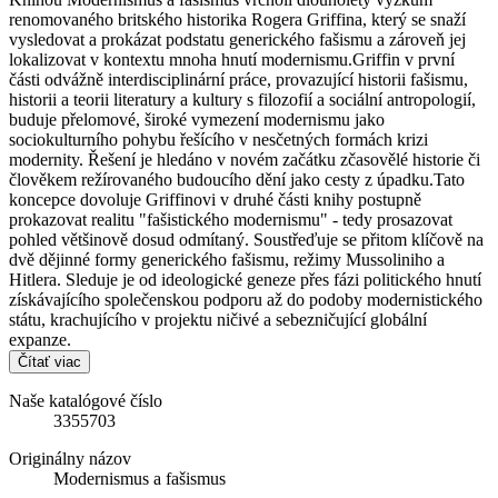
renomovaného britského historika Rogera Griffina, který se snaží
vysledovat a prokázat podstatu generického fašismu a zároveň jej
lokalizovat v kontextu mnoha hnutí modernismu.Griffin v první
části odvážně interdisciplinární práce, provazující historii fašismu,
historii a teorii literatury a kultury s filozofií a sociální antropologií,
buduje přelomové, široké vymezení modernismu jako
sociokulturního pohybu řešícího v nesčetných formách krizi
modernity. Řešení je hledáno v novém začátku zčasovělé historie či
člověkem režírovaného budoucího dění jako cesty z úpadku.Tato
koncepce dovoluje Griffinovi v druhé části knihy postupně
prokazovat realitu "fašistického modernismu" - tedy prosazovat
pohled většinově dosud odmítaný. Soustřeďuje se přitom klíčově na
dvě dějinné formy generického fašismu, režimy Mussoliniho a
Hitlera. Sleduje je od ideologické geneze přes fázi politického hnutí
získávajícího společenskou podporu až do podoby modernistického
státu, krachujícího v projektu ničivé a sebezničující globální
expanze.
Čítať viac
Naše katalógové číslo
3355703
Originálny názov
Modernismus a fašismus