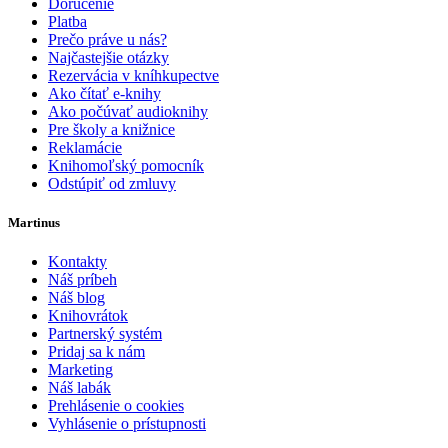
Doručenie
Platba
Prečo práve u nás?
Najčastejšie otázky
Rezervácia v kníhkupectve
Ako čítať e-knihy
Ako počúvať audioknihy
Pre školy a knižnice
Reklamácie
Knihomoľský pomocník
Odstúpiť od zmluvy
Martinus
Kontakty
Náš príbeh
Náš blog
Knihovrátok
Partnerský systém
Pridaj sa k nám
Marketing
Náš labák
Prehlásenie o cookies
Vyhlásenie o prístupnosti