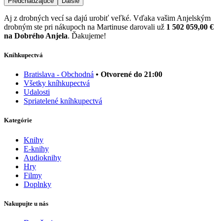
Predchádzajúce
Ďalšie
Aj z drobných vecí sa dajú urobiť veľké. Vďaka vašim Anjelským
drobným ste pri nákupoch na Martinuse darovali už
1 502 059,00 €
na Dobrého Anjela
. Ďakujeme!
Kníhkupectvá
Bratislava - Obchodná
• Otvorené do 21:00
Všetky kníhkupectvá
Udalosti
Spriatelené kníhkupectvá
Kategórie
Knihy
E-knihy
Audioknihy
Hry
Filmy
Doplnky
Nakupujte u nás