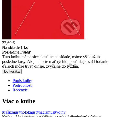
22,60 €
Na sklade 1 ks
Posielame ihneď
Túto knihu máme síce aktuálne na sklade, máme však už iba
posledné kusy. Ak ju chcete mať rýchlo, ponáhľajte sa! Dodanie
ďalších môže trvať dlhšie, zvyčajne do týždňa.
Do košíka
Popis knihy
Podrobnosti
Recenzie
Viac o knihe
#fašizmus
#holokaust
#nacizmus
#vojny
Knihou Modernismus a fašismus vrcholí dlouholetý výzkum