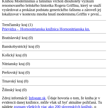
Knihou Modernismus a fašismus vrcholí dlouholetý výzkum
renomovaného britského historika Rogera Griffina, který se snaží
vysledovat a prokázat podstatu generického fašismu a zároveň jej
lokalizovat v kontextu mnoha hnutí modernismu.Griffin v první...
Trenčiansky kraj (1)
Prievidza -
Hornonitrianska knižnica
Hornonitrianska kn.
Bratislavský kraj (0)
Banskobystrický kraj (0)
Košický kraj (0)
Nitriansky kraj (0)
Prešovský kraj (0)
Trnavský kraj (0)
Žilinský kraj (0)
Zdroj informácií:
Infogate.sk
. Údaje hovoria o tom, že kniha je v
evidencii danej knižnice, môže však už byť aktuálne požičaná. Tu
nájdete
zoznam všetkých viac ako 200 slovenských knižníc
, o