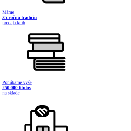
Máme
35-ročnú tradíciu
predaja kníh
Ponúkame vyše
250 000 titulov
na sklade