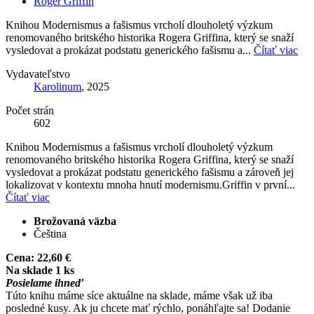
Roger Griffin
Knihou Modernismus a fašismus vrcholí dlouholetý výzkum
renomovaného britského historika Rogera Griffina, který se snaží
vysledovat a prokázat podstatu generického fašismu a...
Čítať viac
Vydavateľstvo
Karolinum
, 2025
Počet strán
602
Knihou Modernismus a fašismus vrcholí dlouholetý výzkum
renomovaného britského historika Rogera Griffina, který se snaží
vysledovat a prokázat podstatu generického fašismu a zároveň jej
lokalizovat v kontextu mnoha hnutí modernismu.Griffin v první...
Čítať viac
Brožovaná väzba
Čeština
Cena:
22,60 €
Na sklade 1 ks
Posielame ihneď
Túto knihu máme síce aktuálne na sklade, máme však už iba
posledné kusy. Ak ju chcete mať rýchlo, ponáhľajte sa! Dodanie