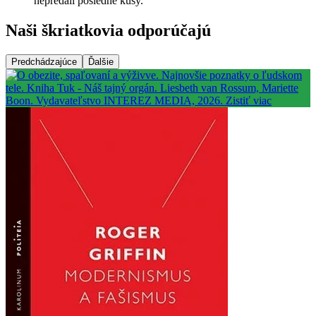
nepredali posledné kusy.
Naši škriatkovia odporúčajú
Predchádzajúce
Ďalšie