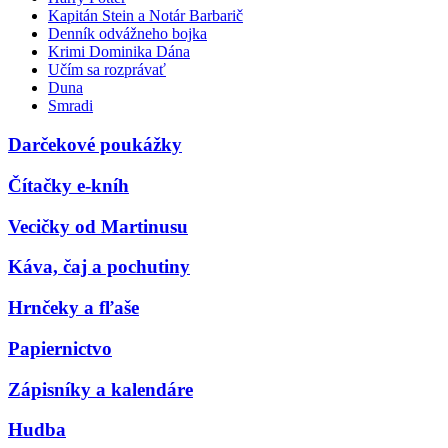
Kapitán Stein a Notár Barbarič
Denník odvážneho bojka
Krimi Dominika Dána
Učím sa rozprávať
Duna
Smradi
Darčekové poukážky
Čítačky e-kníh
Vecičky od Martinusu
Káva, čaj a pochutiny
Hrnčeky a fľaše
Papiernictvo
Zápisníky a kalendáre
Hudba