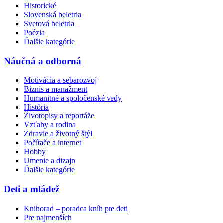
Historické
Slovenská beletria
Svetová beletria
Poézia
Ďalšie kategórie
Náučná a odborná
Motivácia a sebarozvoj
Biznis a manažment
Humanitné a spoločenské vedy
História
Životopisy a reportáže
Vzťahy a rodina
Zdravie a životný štýl
Počítače a internet
Hobby
Umenie a dizajn
Ďalšie kategórie
Deti a mládež
Knihorad – poradca kníh pre deti
Pre najmenších