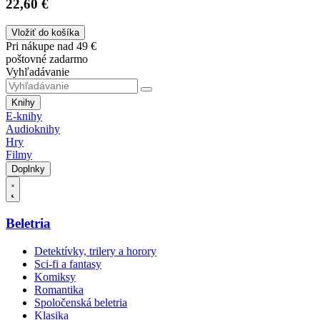
22,60 €
Vložiť do košíka
Pri nákupe nad 49 €
poštovné zadarmo
Vyhľadávanie
Knihy
E-knihy
Audioknihy
Hry
Filmy
Doplnky
Beletria
Detektívky, trilery a horory
Sci-fi a fantasy
Komiksy
Romantika
Spoločenská beletria
Klasika