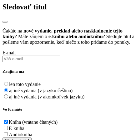
Sledovať titul
Čakáte na
nové vydanie, preklad alebo naskladnenie tejto
knihy
? Máte záujem o
e-knihu alebo audioknihu
? Sledujte titul a
pošleme vám upozornenie, keď niečo z toho pridáme do ponuky.
E-mail
Zaujíma ma
len toto vydanie
aj iné vydania (v jazyku čeština)
aj iné vydania (v akomkoľvek jazyku)
Vo formáte
Kniha (vrátane čítaných)
E-kniha
Audiokniha