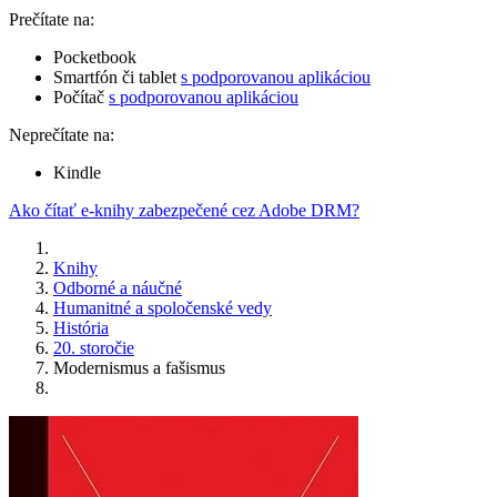
Prečítate na:
Pocketbook
Smartfón či tablet
s podporovanou aplikáciou
Počítač
s podporovanou aplikáciou
Neprečítate na:
Kindle
Ako čítať e-knihy zabezpečené cez Adobe DRM?
Knihy
Odborné a náučné
Humanitné a spoločenské vedy
História
20. storočie
Modernismus a fašismus