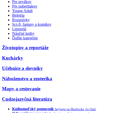
Pre prvákov
Pre pubertiakov
Young Adult
Beletria
Rozprávky
Sci-fi, fantasy a komiksy
Leporelá
Náučné knihy
Ďalšie kategórie
Životopisy a reportáže
Kuchárky
Učebnice a slovníky
Náboženstvo a ezoterika
Mapy a cestovanie
Cudzojazyčná literatúra
Knihomoľský pomocník
Spýtajte sa Sherlocka, čo čítať