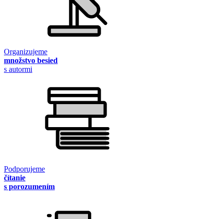
Organizujeme
množstvo besied
s autormi
Podporujeme
čítanie
s porozumením