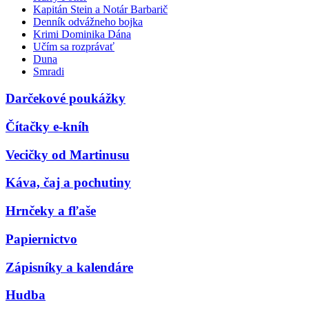
Kapitán Stein a Notár Barbarič
Denník odvážneho bojka
Krimi Dominika Dána
Učím sa rozprávať
Duna
Smradi
Darčekové poukážky
Čítačky e-kníh
Vecičky od Martinusu
Káva, čaj a pochutiny
Hrnčeky a fľaše
Papiernictvo
Zápisníky a kalendáre
Hudba