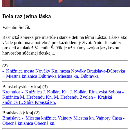
Bola raz jedna láska
Valentín Šefčík
Básnická zbierka pre mladšie i staršie deti na tému Láska. Láska ako
všade prítomná a potrebná pre každodenný život. Autor literatúry
pre deti a mládež Valentín Šefčík je už známy svojou jazykovou
hravosťou súčasnej detskej...
(2)
-
Knižnica mesta Nováky
Kn. mesta Nováky
Bratislava-Dúbravka
-
Miestna knižnica Dúbravka
Miestna kn. Dúbravka
Banskobystrický kraj (3)
Kremnica -
Knižnica J. Kollára
Kn. J. Kollára
Rimavská Sobota -
Knižnica M. Hrebendu
Kn. M. Hrebendu
Zvolen -
Krajská
knižnica Ľ. Štúra
Krajská kn.
Bratislavský kraj (2)
Bratislava -
Miestna knižnica Vajnory
Miestna kn. Vajnory
Častá -
Obecná knižnica
Obecná kn.