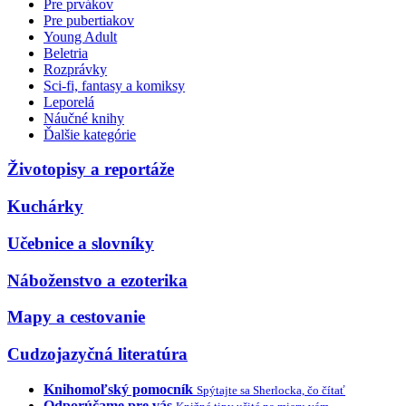
Pre prvákov
Pre pubertiakov
Young Adult
Beletria
Rozprávky
Sci-fi, fantasy a komiksy
Leporelá
Náučné knihy
Ďalšie kategórie
Životopisy a reportáže
Kuchárky
Učebnice a slovníky
Náboženstvo a ezoterika
Mapy a cestovanie
Cudzojazyčná literatúra
Knihomoľský pomocník
Spýtajte sa Sherlocka, čo čítať
Odporúčame pre vás