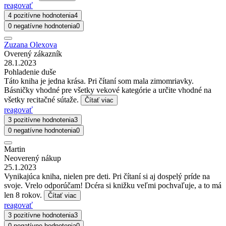
reagovať
4 pozitívne hodnotenia
4
0 negatívne hodnotenia
0
Zuzana Olexova
Overený zákazník
28.1.2023
Pohladenie duše
Táto kniha je jedna krása. Pri čítaní som mala zimomriavky.
Básničky vhodné pre všetky vekové kategórie a určite vhodné na
všetky recitačné sútaže.
Čítať viac
reagovať
3 pozitívne hodnotenia
3
0 negatívne hodnotenia
0
Martin
Neoverený nákup
25.1.2023
Vynikajúca kniha, nielen pre deti. Pri čítaní si aj dospelý príde na
svoje. Vrelo odporúčam! Dcéra si knižku veľmi pochvaľuje, a to má
len 8 rokov.
Čítať viac
reagovať
3 pozitívne hodnotenia
3
0 negatívne hodnotenia
0