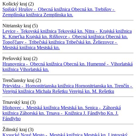
Košický kraj (2)
Spišský Hrušov -
Obecná knižnica
Obecná kn.
Trebišov -
Zemplínska knižnica
Zemplínska kn.
Nitriansky kraj (5)
Levice -
Tekovská knižnica
Tekovská kn.
Nitra -
Krajská knižnica
K. Kmeťka
Krajská kn.
Rišňovce -
Obecná knižnica
Obecná kn.
Topoľčany -
Tribečská knižnica
Tribečská kn.
Želiezovce -
Mestská knižnica
Mestská kn.
Prešovský kraj (2)
Hranovnica -
Obecná knižnica
Obecná kn.
Humenné -
Vihorlatská
knižnica
Vihorlatská kn.
Trenčiansky kraj (2)
Prievidza -
Hornonitrianska knižnica
Hornonitrianska kn.
Trenčín -
Verejná knižnica Michala Rešetku
Verejná kn. M. Rešetku
Trnavský kraj (3)
Hlohovec -
Mestská knižnica
Mestská kn.
Senica -
Záhorská
knižnica
Záhorská kn.
Trnava -
Knižnica J. Fándlyho
Kn. J.
Fándlyho
Žilinský kraj (3)
Kysucké Nové Mesto -
Mestská knižnica
Mestská kn.
Liptovský