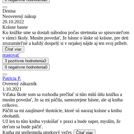
Denisa
Neoverený nákup
20.10.2022
Krásne basne
Ku knižke sme sa dostali náhodou počas stretnutia so spisovateľom
v rámci školy. Musím povedať, že básne o láske sú krásne, pre deti
zrozumiteľné a každý dospelý si v nejakej nájde aj ten svoj príbeh.
Čítať viac
reagovať
3 pozitívne hodnotenia
3
0 negatívne hodnotenia
0
Patricia P.
Overený zákazník
1.10.2021
Vďaka škole som sa rozhodla prečítať si túto milú útlu knižku a
musím povedať, že sa mi páčila, samozrejme básne, ale aj kniha
celkovo.
Páčili sa mi zaujímavé ilustrácie, ktoré sú naozaj krásne a knihu
obohatili.
Už len to túto knihu vyskúšať v praxi a bude super, myslím, že
deťom sa bude páčiť.
Kniha mi spríjemnila utorkový večer.
Čítať viac