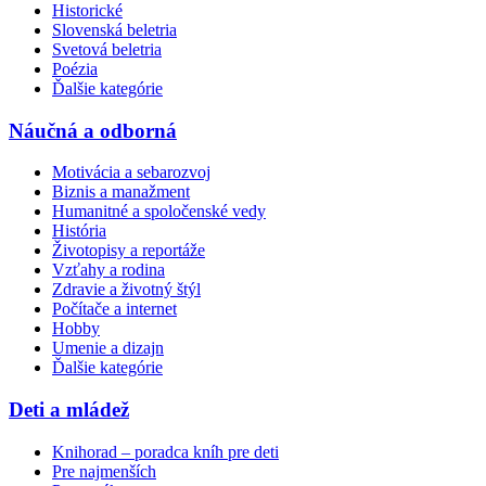
Historické
Slovenská beletria
Svetová beletria
Poézia
Ďalšie kategórie
Náučná a odborná
Motivácia a sebarozvoj
Biznis a manažment
Humanitné a spoločenské vedy
História
Životopisy a reportáže
Vzťahy a rodina
Zdravie a životný štýl
Počítače a internet
Hobby
Umenie a dizajn
Ďalšie kategórie
Deti a mládež
Knihorad – poradca kníh pre deti
Pre najmenších