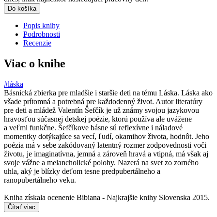
Do košíka
Popis knihy
Podrobnosti
Recenzie
Viac o knihe
#láska
Básnická zbierka pre mladšie i staršie deti na tému Láska. Láska ako
všade prítomná a potrebná pre každodenný život. Autor literatúry
pre deti a mládež Valentín Šefčík je už známy svojou jazykovou
hravosťou súčasnej detskej poézie, ktorú používa ale uvážene
a veľmi funkčne. Šefčíkove básne sú reflexívne i náladové
momentky dotýkajúce sa vecí, ľudí, okamihov života, hodnôt. Jeho
poézia má v sebe zakódovaný latentný rozmer zodpovednosti voči
životu, je imaginatívna, jemná a zároveň hravá a vtipná, má však aj
svoje vážne a melancholické polohy. Nazerá na svet zo zorného
uhla, aký je blízky deťom tesne predpubertálneho a
ranopubertálneho veku.
Kniha získala ocenenie Bibiana - Najkrajšie knihy Slovenska 2015.
Čítať viac