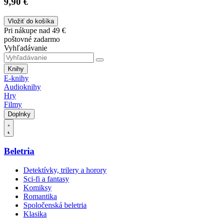
9,90 €
Vložiť do košíka
Pri nákupe nad 49 €
poštovné zadarmo
Vyhľadávanie
Knihy
E-knihy
Audioknihy
Hry
Filmy
Doplnky
Beletria
Detektívky, trilery a horory
Sci-fi a fantasy
Komiksy
Romantika
Spoločenská beletria
Klasika