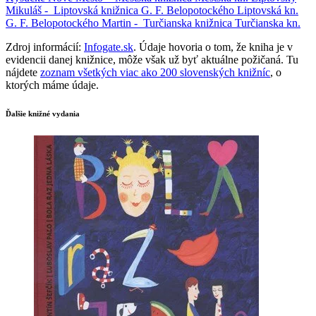
Mikuláš -
Liptovská knižnica G. F. Belopotockého
Liptovská kn.
G. F. Belopotockého
Martin -
Turčianska knižnica
Turčianska kn.
Zdroj informácií:
Infogate.sk
. Údaje hovoria o tom, že kniha je v
evidencii danej knižnice, môže však už byť aktuálne požičaná. Tu
nájdete
zoznam všetkých viac ako 200 slovenských knižníc
, o
ktorých máme údaje.
Ďalšie knižné vydania