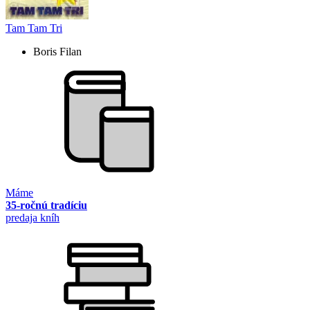
Tam Tam Tri
Boris Filan
Máme
35-ročnú tradíciu
predaja kníh