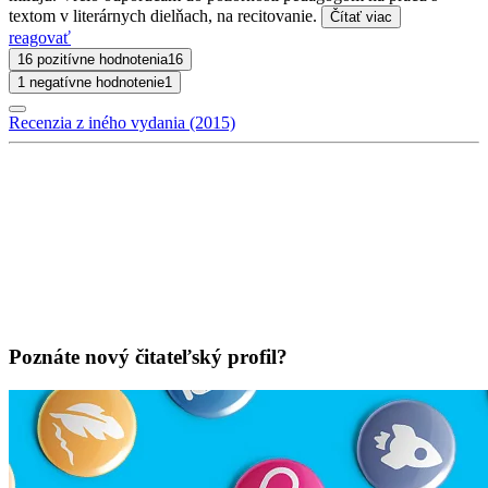
textom v literárnych dielňach, na recitovanie.
Čítať viac
reagovať
16 pozitívne hodnotenia
16
1 negatívne hodnotenie
1
Recenzia z iného vydania (2015)
Poznáte nový čitateľský profil?