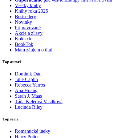
Knižné tipy ušité na mieru vám
Všetky knihy
Knihy roka 2025
Bestsellery
Novinky
Pripravované
Akcie a zľavy
Kolekcie
BookTok
Mám záujem o titul
Top autori
Dominik Dán
Julie Caplin
Rebecca Yarros
Ana Huang
Sarah J. Maas
Táňa Keleová Vasilková
Lucinda Riley
Top série
Romantické úteky
Harry Potter