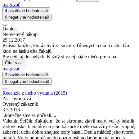
reagovať
4 pozitívne hodnotenia
4
0 negatívne hodnotenia
0
Daniela
Neoverený nákup
29.12.2017
Krásna knižka, ktorá chytí za srdce zaľúbených a dodá nádej tým,
ktorí na lásku ešte čakajú.
Pre deti, aj dospelých. Každý si v nej nájde niečo pre seba.
Čítať viac
reagovať
3 pozitívne hodnotenia
3
0 negatívne hodnotenia
0
Recenzia z iného vydania (2015)
Ala Javorková
Overený zákazník
3.5.2016
..konečne sme sa dočkali....
Valentin Šefčík, ďakujem , že sa skromne zjavil malý, veľký básnik
v slovenskej literatúre na jeho básnické dielka sa vždy teším, vtipné,
zábavné, uchu dobre znejúce texty básní, Deti a mládež jeho tvorbu
milujú. Vrelo odporúčam do pozornosti pedagógom na prácu s