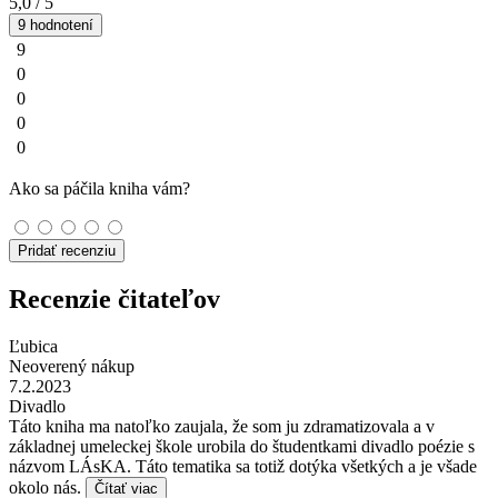
5,0
/ 5
9 hodnotení
9
0
0
0
0
Ako sa páčila kniha vám?
Pridať recenziu
Recenzie čitateľov
Ľubica
Neoverený nákup
7.2.2023
Divadlo
Táto kniha ma natoľko zaujala, že som ju zdramatizovala a v
základnej umeleckej škole urobila do študentkami divadlo poézie s
názvom LÁsKA. Táto tematika sa totiž dotýka všetkých a je všade
okolo nás.
Čítať viac