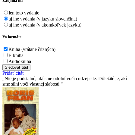
Zaujíma ma
len toto vydanie
aj iné vydania (v jazyku slovenčina)
aj iné vydania (v akomkoľvek jazyku)
Vo formáte
Kniha (vrátane čítaných)
E-kniha
Audiokniha
Sledovať titul
Pridať citát
Nie je podstatné, akí sme odolní voči cudzej sile. Dôležité je, akí
sme silní voči vlastnej slabosti.