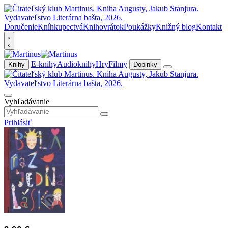
Doručenie
Kníhkupectvá
Knihovrátok
Poukážky
Knižný blog
Kontakt
E-knihy
Audioknihy
Hry
Filmy
Knihy
Doplnky
Vyhľadávanie
Prihlásiť