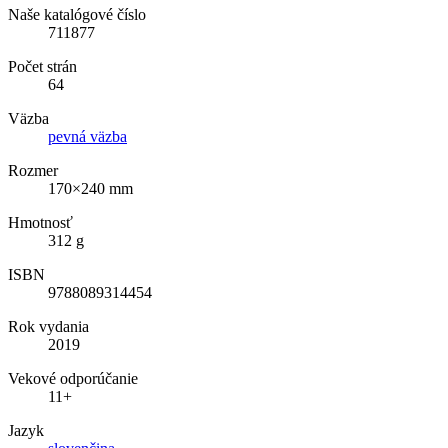
Naše katalógové číslo
711877
Počet strán
64
Väzba
pevná väzba
Rozmer
170×240 mm
Hmotnosť
312 g
ISBN
9788089314454
Rok vydania
2019
Vekové odporúčanie
11+
Jazyk