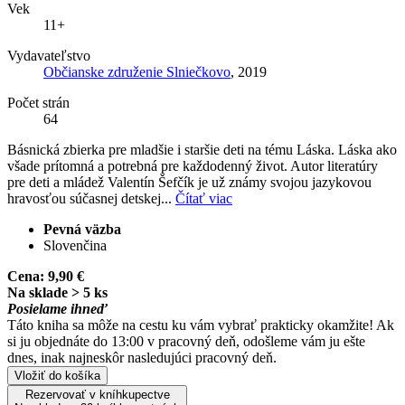
Vek
11+
Vydavateľstvo
Občianske združenie Slniečkovo
, 2019
Počet strán
64
Básnická zbierka pre mladšie i staršie deti na tému Láska. Láska ako
všade prítomná a potrebná pre každodenný život. Autor literatúry
pre deti a mládež Valentín Šefčík je už známy svojou jazykovou
hravosťou súčasnej detskej...
Čítať viac
Pevná väzba
Slovenčina
Cena:
9,90 €
Na sklade > 5 ks
Posielame ihneď
Táto kniha sa môže na cestu ku vám vybrať prakticky okamžite! Ak
si ju objednáte do 13:00 v pracovný deň, odošleme vám ju ešte
dnes, inak najneskôr nasledujúci pracovný deň.
Vložiť do košíka
Rezervovať v kníhkupectve