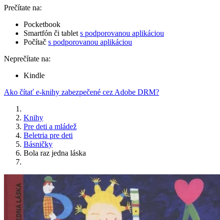
Prečítate na:
Pocketbook
Smartfón či tablet
s podporovanou aplikáciou
Počítač
s podporovanou aplikáciou
Neprečítate na:
Kindle
Ako čítať e-knihy zabezpečené cez Adobe DRM?
Knihy
Pre deti a mládež
Beletria pre deti
Básničky
Bola raz jedna láska