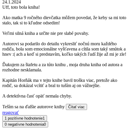
24.1.2024
Uff, toto bola kniha!
Ako matka 9 ročného dievčatka môžem povedat, že keby sa mi toto
stalo, tak si to kľudne odsedim!
Veľmi silná kniha a určite nie pre slabé povahy.
Autorovi sa podarilo do detailu vykresliť nočnú moru každého
rodiča, bola som emocionálne vyšťavena a cítila som taký smútok a
hnev :( ach a keď si predstavím, koľko takých ľudí žije až mi je zle!
Ďakujem za štafetu a za túto knihu , moja druha kniha od autora a
rozhodne nesklamala.
Kapitán Horňák ma v tejto knihe bavil trošku viac, pretože ako
rodič, sa dokázal vcítiť a bral to tuším aj on vážnejšie.
A detektívna časť opäť nemala chyby.
Teším sa na ďalšie autorove knihy
Čítať viac
reagovať
1 pozitívne hodnotenie
1
0 negatívne hodnotenia
0