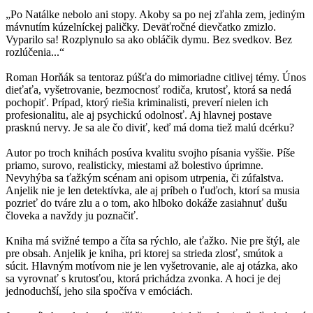
„Po Natálke nebolo ani stopy. Akoby sa po nej zľahla zem, jediným
mávnutím kúzelníckej paličky. Deväťročné dievčatko zmizlo.
Vyparilo sa! Rozplynulo sa ako obláčik dymu. Bez svedkov. Bez
rozlúčenia...“
Roman Horňák sa tentoraz púšťa do mimoriadne citlivej témy. Únos
dieťaťa, vyšetrovanie, bezmocnosť rodiča, krutosť, ktorá sa nedá
pochopiť. Prípad, ktorý riešia kriminalisti, preverí nielen ich
profesionalitu, ale aj psychickú odolnosť. Aj hlavnej postave
prasknú nervy. Je sa ale čo diviť, keď má doma tiež malú dcérku?
Autor po troch knihách posúva kvalitu svojho písania vyššie. Píše
priamo, surovo, realisticky, miestami až bolestivo úprimne.
Nevyhýba sa ťažkým scénam ani opisom utrpenia, či zúfalstva.
Anjelik nie je len detektívka, ale aj príbeh o ľuďoch, ktorí sa musia
pozrieť do tváre zlu a o tom, ako hlboko dokáže zasiahnuť dušu
človeka a navždy ju poznačiť.
Kniha má svižné tempo a číta sa rýchlo, ale ťažko. Nie pre štýl, ale
pre obsah. Anjelik je kniha, pri ktorej sa strieda zlosť, smútok a
súcit. Hlavným motívom nie je len vyšetrovanie, ale aj otázka, ako
sa vyrovnať s krutosťou, ktorá prichádza zvonka. A hoci je dej
jednoduchší, jeho sila spočíva v emóciách.