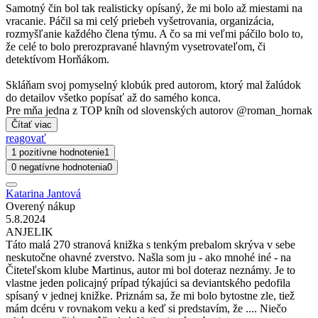
Samotný čin bol tak realisticky opísaný, že mi bolo až miestami na
vracanie. Páčil sa mi celý priebeh vyšetrovania, organizácia,
rozmyšľanie každého člena týmu. A čo sa mi veľmi páčilo bolo to,
že celé to bolo prerozpravané hlavným vysetrovateľom, či
detektívom Horňákom.
Skláňam svoj pomyselný klobúk pred autorom, ktorý mal žalúdok
do detailov všetko popísať až do samého konca.
Pre mňa jedna z TOP kníh od slovenských autorov @roman_hornak
Čítať viac
reagovať
1 pozitívne hodnotenie
1
0 negatívne hodnotenia
0
Katarina Jantová
Overený nákup
5.8.2024
ANJELIK
Táto malá 270 stranová knižka s tenkým prebalom skrýva v sebe
neskutočne ohavné zverstvo. Našla som ju - ako mnohé iné - na
Čiteteľskom klube Martinus, autor mi bol doteraz neznámy. Je to
vlastne jeden policajný prípad týkajúci sa deviantského pedofila
spísaný v jednej knižke. Priznám sa, že mi bolo bytostne zle, tiež
mám dcéru v rovnakom veku a keď si predstavím, že .... Niečo