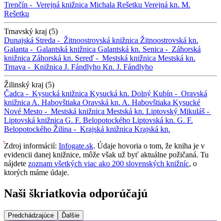
Trenčín -
Verejná knižnica Michala Rešetku
Verejná kn. M.
Rešetku
Trnavský kraj (5)
Dunajská Streda -
Žitnoostrovská knižnica
Žitnoostrovská kn.
Galanta -
Galantská knižnica
Galantská kn.
Senica -
Záhorská
knižnica
Záhorská kn.
Sereď -
Mestská knižnica
Mestská kn.
Trnava -
Knižnica J. Fándlyho
Kn. J. Fándlyho
Žilinský kraj (5)
Čadca -
Kysucká knižnica
Kysucká kn.
Dolný Kubín -
Oravská
knižnica A. Habovštiaka
Oravská kn. A. Habovštiaka
Kysucké
Nové Mesto -
Mestská knižnica
Mestská kn.
Liptovský Mikuláš -
Liptovská knižnica G. F. Belopotockého
Liptovská kn. G. F.
Belopotockého
Žilina -
Krajská knižnica
Krajská kn.
Zdroj informácií:
Infogate.sk
. Údaje hovoria o tom, že kniha je v
evidencii danej knižnice, môže však už byť aktuálne požičaná. Tu
nájdete
zoznam všetkých viac ako 200 slovenských knižníc
, o
ktorých máme údaje.
Naši škriatkovia odporúčajú
Predchádzajúce
Ďalšie