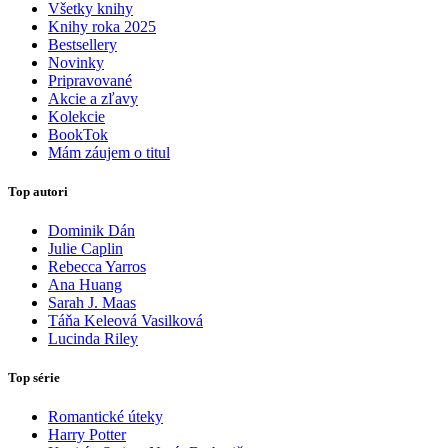
Všetky knihy
Knihy roka 2025
Bestsellery
Novinky
Pripravované
Akcie a zľavy
Kolekcie
BookTok
Mám záujem o titul
Top autori
Dominik Dán
Julie Caplin
Rebecca Yarros
Ana Huang
Sarah J. Maas
Táňa Keleová Vasilková
Lucinda Riley
Top série
Romantické úteky
Harry Potter