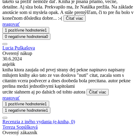
takéto sa prežiť nemôže dať. Kniha je písaná priamo, vecne,
detailne. Aj slza bola. Prekvapilo ma, že Natálka prežila. Na základe
anotácie som si myslela opak. A stále premýšľam, či to pre ňu bolo v
konečnom dôsledku dobre... :-(
Čítať viac
reagovať
1 pozitívne hodnotenie
1
0 negatívne hodnotenia
0
Lucia Puškašova
Overený nákup
30.6.2024
anjelik
kniha ktora zaujala od prvej strany dej pekne napinavo napisany
milujem knihy ako tato ze vas doslova "nuti" citat, zacala som s
citanim vcera podvecer a dnes doobeda bola precitana. autor pekne
prelina medzi jednotlivymi kapitolami
urcite siahnem aj po dalsich od tohto autora
Čítať viac
reagovať
1 pozitívne hodnotenie
1
1 negatívne hodnotenie
1
Recenzia z iného vydania (e-kniha, 0)
Tereza Sopúšková
Overený zákazník