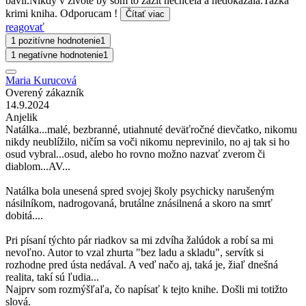
bavil.Nikdy v zivote by som to zazit nechcela a nedokazala.Tazka
krimi kniha. Odporucam !
Čítať viac
reagovať
1 pozitívne hodnotenie
1
1 negatívne hodnotenie
1
Maria Kurucová
Overený zákazník
14.9.2024
Anjelik
Natálka...malé, bezbranné, utiahnuté deväťročné dievčatko, nikomu
nikdy neublížilo, ničím sa voči nikomu neprevinilo, no aj tak si ho
osud vybral...osud, alebo ho rovno možno nazvať zverom či
diablom...AV...
Natálka bola unesená spred svojej školy psychicky narušeným
násilníkom, nadrogovaná, brutálne znásilnená a skoro na smrť
dobitá....
Pri písaní týchto pár riadkov sa mi zdvíha žalúdok a robí sa mi
nevoľno. Autor to vzal zhurta "bez ladu a skladu", servítk si
rozhodne pred ústa nedával. A veď načo aj, taká je, žiaľ dnešná
realita, takí sú ľudia...
Najprv som rozmýšľaľa, čo napísať k tejto knihe. Došli mi totižto
slová.