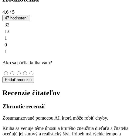
4,6
/ 5
47 hodnotení
32
13
1
0
1
Ako sa páčila kniha vám?
Pridať recenziu
Recenzie čitateľov
Zhrnutie recenzií
Zosumarizované pomocou AI, ktorá môže robiť chyby.
Kniha sa venuje téme únosu a krutého zneužitia dieťaťa a čitatelia
oceňujú jej surový a realistický štýl. Príbeh má rýchle tempo a