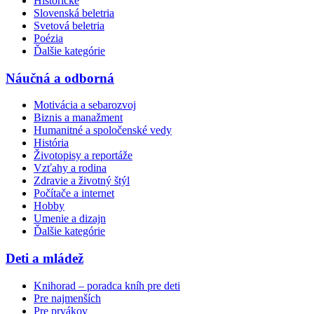
Historické
Slovenská beletria
Svetová beletria
Poézia
Ďalšie kategórie
Náučná a odborná
Motivácia a sebarozvoj
Biznis a manažment
Humanitné a spoločenské vedy
História
Životopisy a reportáže
Vzťahy a rodina
Zdravie a životný štýl
Počítače a internet
Hobby
Umenie a dizajn
Ďalšie kategórie
Deti a mládež
Knihorad – poradca kníh pre deti
Pre najmenších
Pre prvákov