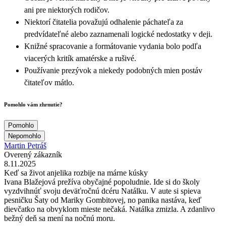
ani pre niektorých rodičov.
Niektorí čitatelia považujú odhalenie páchateľa za
predvídateľné alebo zaznamenali logické nedostatky v deji.
Knižné spracovanie a formátovanie vydania bolo podľa
viacerých kritík amatérske a rušivé.
Používanie prezývok a niekedy podobných mien postáv
čitateľov mátlo.
Pomohlo vám zhrnutie?
Pomohlo
Nepomohlo
Martin Petráš
Overený zákazník
8.11.2025
Keď sa život anjelika rozbije na márne kúsky
Ivana Blažejová prežíva obyčajné popoludnie. Ide si do školy
vyzdvihnúť svoju deväťročnú dcéru Natálku. V aute si spieva
pesničku Šaty od Mariky Gombitovej, no panika nastáva, keď
dievčatko na obvyklom mieste nečaká. Natálka zmizla. A zdanlivo
bežný deň sa mení na nočnú moru.