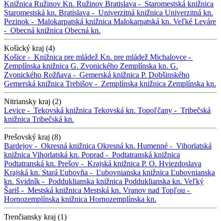
Knižnica Ružinov
Kn. Ružinov
Bratislava -
Staromestská knižnica
Staromestská kn.
Bratislava -
Univerzitná knižnica
Univerzitná kn.
Pezinok -
Malokarpatská knižnica
Malokarpatská kn.
Veľké Leváre
-
Obecná knižnica
Obecná kn.
Košický kraj (4)
Košice -
Knižnica pre mládež
Kn. pre mládež
Michalovce -
Zemplínska knižnica G. Zvonického
Zemplínska kn. G.
Zvonického
Rožňava -
Gemerská knižnica P. Dobšinského
Gemerská knižnica
Trebišov -
Zemplínska knižnica
Zemplínska kn.
Nitriansky kraj (2)
Levice -
Tekovská knižnica
Tekovská kn.
Topoľčany -
Tribečská
knižnica
Tribečská kn.
Prešovský kraj (8)
Bardejov -
Okresná knižnica
Okresná kn.
Humenné -
Vihorlatská
knižnica
Vihorlatská kn.
Poprad -
Podtatranská knižnica
Podtatranská kn.
Prešov -
Krajská knižnica P. O. Hviezdoslava
Krajská kn.
Stará Ľubovňa -
Ľubovnianska knižnica
Ľubovnianska
kn.
Svidník -
Podduklianska knižnica
Podduklianska kn.
Veľký
Šariš -
Mestská knižnica
Mestská kn.
Vranov nad Topľou -
Hornozemplínska knižnica
Hornozemplínska kn.
Trenčiansky kraj (1)