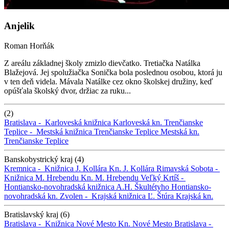
Anjelik
Roman Horňák
Z areálu základnej školy zmizlo dievčatko. Tretiačka Natálka
Blažejová. Jej spolužiačka Sonička bola poslednou osobou, ktorá ju
v ten deň videla. Mávala Natálke cez okno školskej družiny, keď
opúšťala školský dvor, držiac za ruku...
(2)
Bratislava -
Karloveská knižnica
Karloveská kn.
Trenčianske
Teplice -
Mestská knižnica Trenčianske Teplice
Mestská kn.
Trenčianske Teplice
Banskobystrický kraj (4)
Kremnica -
Knižnica J. Kollára
Kn. J. Kollára
Rimavská Sobota -
Knižnica M. Hrebendu
Kn. M. Hrebendu
Veľký Krtíš -
Hontiansko-novohradská knižnica A.H. Škultétyho
Hontiansko-
novohradská kn.
Zvolen -
Krajská knižnica Ľ. Štúra
Krajská kn.
Bratislavský kraj (6)
Bratislava -
Knižnica Nové Mesto
Kn. Nové Mesto
Bratislava -