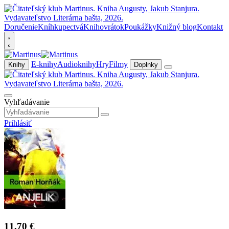
Doručenie
Kníhkupectvá
Knihovrátok
Poukážky
Knižný blog
Kontakt
E-knihy
Audioknihy
Hry
Filmy
Knihy
Doplnky
Vyhľadávanie
Prihlásiť
11,70 €