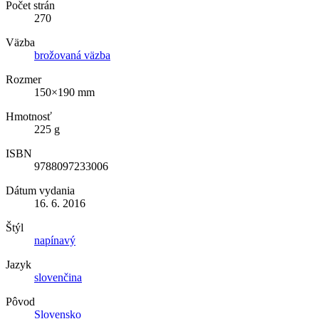
Počet strán
270
Väzba
brožovaná väzba
Rozmer
150×190 mm
Hmotnosť
225 g
ISBN
9788097233006
Dátum vydania
16. 6. 2016
Štýl
napínavý
Jazyk
slovenčina
Pôvod
Slovensko