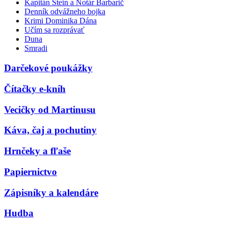
Kapitán Stein a Notár Barbarič
Denník odvážneho bojka
Krimi Dominika Dána
Učím sa rozprávať
Duna
Smradi
Darčekové poukážky
Čítačky e-kníh
Vecičky od Martinusu
Káva, čaj a pochutiny
Hrnčeky a fľaše
Papiernictvo
Zápisníky a kalendáre
Hudba