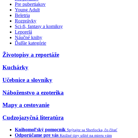
Pre pubertiakov
Young Adult
Beletria
Rozprávky
Sci-fi, fantasy a komiksy
Leporelá
Náučné knihy
Ďalšie kategórie
Životopisy a reportáže
Kuchárky
Učebnice a slovníky
Náboženstvo a ezoterika
Mapy a cestovanie
Cudzojazyčná literatúra
Knihomoľský pomocník
Spýtajte sa Sherlocka, čo čítať
Odporúčame pre vás
Knižné tipy ušité na mieru vám