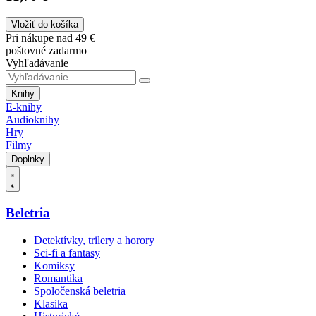
Vložiť do košíka
Pri nákupe nad 49 €
poštovné zadarmo
Vyhľadávanie
Knihy
E-knihy
Audioknihy
Hry
Filmy
Doplnky
Beletria
Detektívky, trilery a horory
Sci-fi a fantasy
Komiksy
Romantika
Spoločenská beletria
Klasika