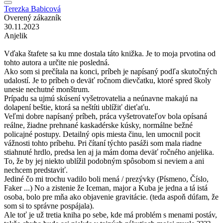
Terezka Babicová
Overený zákazník
30.11.2023
Anjelik
Vďaka štafete sa ku mne dostala táto knižka. Je to moja prvotina od
tohto autora a určite nie posledná.
Ako som si prečítala na konci, príbeh je napísaný podľa skutočných
udalostí. Je to príbeh o deväť ročnom dievčatku, ktoré spred školy
unesie nechutné monštrum.
Prípadu sa ujmú skúsení vyšetrovatelia a neúnavne makajú na
dolapení beštie, ktorá sa neštíti ublížiť dieťaťu.
Veľmi dobre napísaný príbeh, práca vyšetrovateľov bola opísaná
reálne, žiadne prehnané kaskadérske kúsky, normálne bežné
policajné postupy. Detailný opis miesta činu, len umocnil pocit
vážnosti tohto príbehu. Pri čítaní týchto pasáži som mala riadne
stiahnuté hrdlo, predsa len aj ja mám doma deväť ročného anjelika.
To, že by jej niekto ublížil podobným spôsobom si neviem a ani
nechcem predstaviť.
Jediné čo mi trochu vadilo boli mená / prezývky (Písmeno, Číslo,
Faker ...) No a zistenie že Iceman, major a Kuba je jedna a tá istá
osoba, bolo pre mňa ako objavenie gravitácie. (teda aspoň dúfam, že
som si to správne pospájala).
Ale toť je už tretia kniha po sebe, kde má problém s menami postáv,