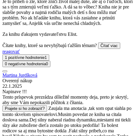
Je to príbeh o zle, ktoré zničí život malej duše, ale aj o ľuďoch, ktorí
sa s tým zmierujú veľmi ťažko. A dá sa to vôbec? Kniha nie je pre
slabšie povahy a najmä rodičia malých detí s ňou môžu mať
problém. No ak hľadáte knihu, ktorá vás zasiahne a prinúti
zamyslieť sa, Anjelik vás určite nenechá chladných.
Za knihu ďakujem vydavateľstvu Elist.
Čítate knihy, ktoré sa nevyhýbajú ťažším témam?
Čítať viac
reagovať
1 pozitívne hodnotenie
1
0 negatívne hodnotenia
0
Martina Jurdíková
Overený nákup
22.1.2025
Napinave !!!
Tento príspevok prezrádza dôležité momenty deja, preto je skrytý,
aby sme Vám nepokazili pôžitok z čítania.
Zaujala ma anotacia ,tak som opat siahla po
Prajete si ho zobraziť?
tomto skvelom spisovatelovi.Musim povedat ze kniha sa citala
doslova sama.Dej silny naberal riadnu dynamiku,miestami mi tiekli
slzy ake zubožene dieťa zostalo po utoku pedofila! Ta bolest
rodicov sa aj mna bytostne dotkla .Fakt silny pribeh,co ma