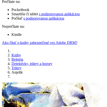
Prečítate na:
Pocketbook
Smartfón či tablet
s podporovanou aplikáciou
Počítač
s podporovanou aplikáciou
Neprečítate na:
Kindle
Ako čítať e-knihy zabezpečené cez Adobe DRM?
Knihy
Beletria
Detektívky, trilery a horory
Trilery
Anjelik