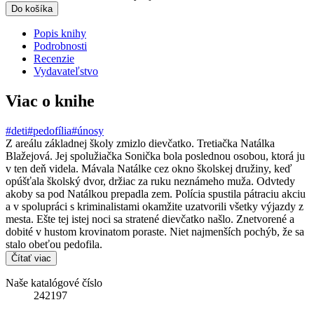
Do košíka
Popis knihy
Podrobnosti
Recenzie
Vydavateľstvo
Viac o knihe
#deti
#pedofília
#únosy
Z areálu základnej školy zmizlo dievčatko. Tretiačka Natálka
Blažejová. Jej spolužiačka Sonička bola poslednou osobou, ktorá ju
v ten deň videla. Mávala Natálke cez okno školskej družiny, keď
opúšťala školský dvor, držiac za ruku neznámeho muža. Odvtedy
akoby sa pod Natálkou prepadla zem. Polícia spustila pátraciu akciu
a v spolupráci s kriminalistami okamžite uzatvorili všetky výjazdy z
mesta. Ešte tej istej noci sa stratené dievčatko našlo. Znetvorené a
dobité v hustom krovinatom poraste. Niet najmenších pochýb, že sa
stalo obeťou pedofila.
Čítať viac
Naše katalógové číslo
242197