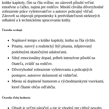
krátke kapitoly, čím sa číta svižne, no zároveň pôsobí veľmi
emotívne a ťažko, najmä pre rodičov. Mnohí chvália dôveryhodné
zobrazenie práce vyšetrovateľov a autorov policajný vhľad.
Zároveň sa objavujú pripomienky k predvídateľnosti niektorých
odhalení a k technickému spracovaniu knihy.
Čitatelia oceňujú
Napínavé tempo a krátke kapitoly, kniha sa číta rýchlo.
Priamy, surový a realistický štýl písania, inšpirovaný
podobnými skutočnými udalosťami.
Silný emocionálny dopad, príbeh intenzívne pôsobí na
čitateľa, zvlášť na rodičov.
Dôveryhodné zobrazenie vyšetrovania a policajných
postupov, autorove skúsenosti sú viditeľné.
Miesta sú doplnené humorom a východniarskymi vsuvkami,
ktoré čítanie občas odľahčia.
Čitatelia ďalej hodnotia
Obsah je veľmi náročný a nie je vhodný pre citlivé povahy