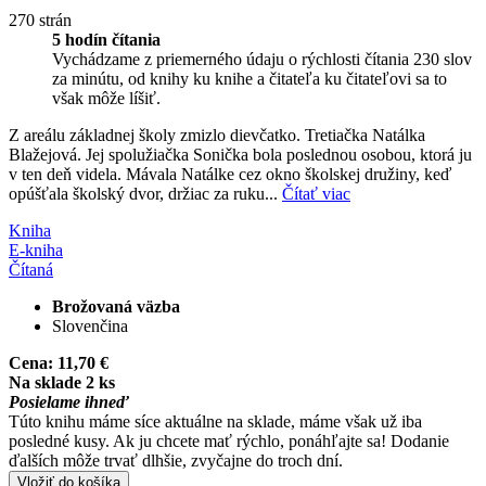
270 strán
5 hodín čítania
Vychádzame z priemerného údaju o rýchlosti čítania 230 slov
za minútu, od knihy ku knihe a čitateľa ku čitateľovi sa to
však môže líšiť.
Z areálu základnej školy zmizlo dievčatko. Tretiačka Natálka
Blažejová. Jej spolužiačka Sonička bola poslednou osobou, ktorá ju
v ten deň videla. Mávala Natálke cez okno školskej družiny, keď
opúšťala školský dvor, držiac za ruku...
Čítať viac
Kniha
E-kniha
Čítaná
Brožovaná väzba
Slovenčina
Cena:
11,70 €
Na sklade 2 ks
Posielame ihneď
Túto knihu máme síce aktuálne na sklade, máme však už iba
posledné kusy. Ak ju chcete mať rýchlo, ponáhľajte sa! Dodanie
ďalších môže trvať dlhšie, zvyčajne do troch dní.
Vložiť do košíka