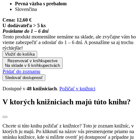
Pevná väzba s prebalom
Slovenčina
Cena:
12,60 €
U dodávateľa > 5 ks
Posielame do 1 – 6 dní
Tento produkt momentálne nemáme na sklade, ale zvyčajne vám ho
vieme zabezpečiť a odoslať do 1 – 6 dní. A posnažíme sa aj trochu
rýchlejšie!
Vložiť do košíka
Rezervovať v kníhkupectve
Na sklade v 6 kníhkupectvách
Pridať do zoznamu
Sledovať dostupnosť
Dostupné v
48 knižniciach
.
Požičať v knižnici
V ktorých knižniciach majú túto knihu?
Chcete si túto knihu požičať z knižnice? Toto je zoznam knižníc, v
ktorých ju majú. Po kliknutí na názov vás presmerujeme priamo na
stránku knižnice, kde si môžete overiť jej dostupnosť a prípadne ju