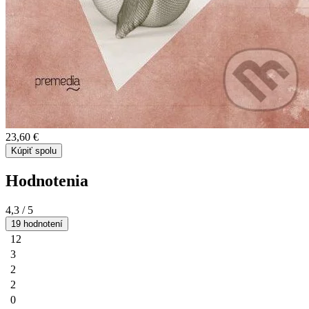
23,60 €
Kúpiť spolu
Hodnotenia
4,3
/ 5
19 hodnotení
12
3
2
2
0