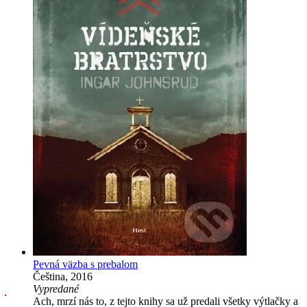
Pevná väzba s prebalom
Čeština, 2016
Vypredané
Ach, mrzí nás to, z tejto knihy sa už predali všetky výtlačky a