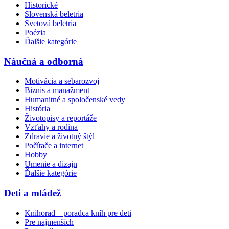
Historické
Slovenská beletria
Svetová beletria
Poézia
Ďalšie kategórie
Náučná a odborná
Motivácia a sebarozvoj
Biznis a manažment
Humanitné a spoločenské vedy
História
Životopisy a reportáže
Vzťahy a rodina
Zdravie a životný štýl
Počítače a internet
Hobby
Umenie a dizajn
Ďalšie kategórie
Deti a mládež
Knihorad – poradca kníh pre deti
Pre najmenších