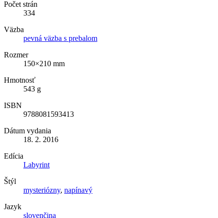
Počet strán
334
Väzba
pevná väzba s prebalom
Rozmer
150×210 mm
Hmotnosť
543 g
ISBN
9788081593413
Dátum vydania
18. 2. 2016
Edícia
Labyrint
Štýl
mysteriózny
,
napínavý
Jazyk
slovenčina