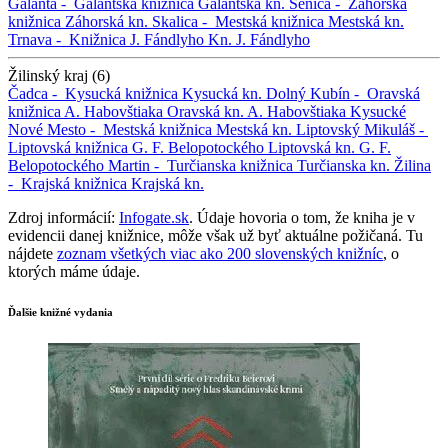
Galanta -
Galantská knižnica
Galantská kn.
Senica -
Záhorská
knižnica
Záhorská kn.
Skalica -
Mestská knižnica
Mestská kn.
Trnava -
Knižnica J. Fándlyho
Kn. J. Fándlyho
Žilinský kraj (6)
Čadca -
Kysucká knižnica
Kysucká kn.
Dolný Kubín -
Oravská
knižnica A. Habovštiaka
Oravská kn. A. Habovštiaka
Kysucké
Nové Mesto -
Mestská knižnica
Mestská kn.
Liptovský Mikuláš -
Liptovská knižnica G. F. Belopotockého
Liptovská kn. G. F.
Belopotockého
Martin -
Turčianska knižnica
Turčianska kn.
Žilina
-
Krajská knižnica
Krajská kn.
Zdroj informácií:
Infogate.sk
. Údaje hovoria o tom, že kniha je v
evidencii danej knižnice, môže však už byť aktuálne požičaná. Tu
nájdete
zoznam všetkých viac ako 200 slovenských knižníc
, o
ktorých máme údaje.
Ďalšie knižné vydania