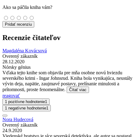
Ako sa páčila kniha vám?
Pridať recenziu
Recenzie čitateľov
Magdaléna Kovácsová
Overený zákazník
28.12.2020
Nórsky génius
Vďaka tejto knihe som objavila pre mňa osobne novú hviezdu
severského krimi - Ingar Johnsrud. Kniha bola vynikajúca, neustály
vývin deja, napätie, zaujmavé postavy, prelínanie minulosti a
prítomnosti, proste fenomenálne.
Čítať viac
reagovať
1 pozitívne hodnotenie
1
1 negatívne hodnotenie
1
Nora Hudecová
Overený zákazník
24.9.2020
Viedenské bratstvo je síce severská detektívka, ale autor sa postaral