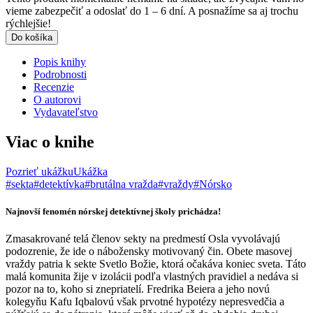
vieme zabezpečiť a odoslať do 1 – 6 dní. A posnažíme sa aj trochu
rýchlejšie!
Do košíka
Popis knihy
Podrobnosti
Recenzie
O autorovi
Vydavateľstvo
Viac o knihe
Pozrieť ukážku
Ukážka
#sekta
#detektívka
#brutálna vražda
#vraždy
#Nórsko
Najnovší fenomén nórskej detektívnej školy prichádza!
Zmasakrované telá členov sekty na predmestí Osla vyvolávajú
podozrenie, že ide o nábožensky motivovaný čin. Obete masovej
vraždy patria k sekte Svetlo Božie, ktorá očakáva koniec sveta. Táto
malá komunita žije v izolácii podľa vlastných pravidiel a nedáva si
pozor na to, koho si znepriatelí. Fredrika Beiera a jeho novú
kolegyňu Kafu Iqbalovú však prvotné hypotézy nepresvedčia a