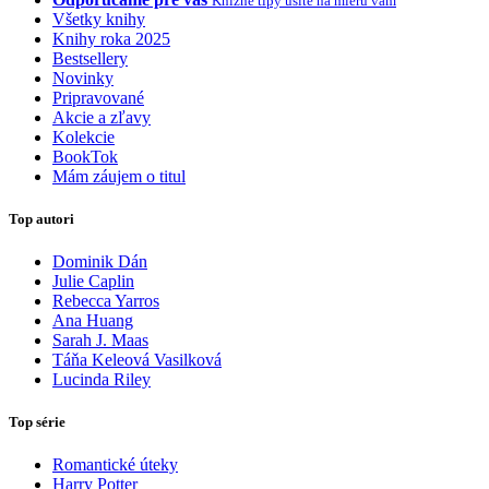
Knižné tipy ušité na mieru vám
Všetky knihy
Knihy roka 2025
Bestsellery
Novinky
Pripravované
Akcie a zľavy
Kolekcie
BookTok
Mám záujem o titul
Top autori
Dominik Dán
Julie Caplin
Rebecca Yarros
Ana Huang
Sarah J. Maas
Táňa Keleová Vasilková
Lucinda Riley
Top série
Romantické úteky
Harry Potter