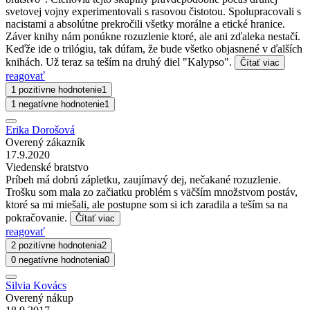
svetovej vojny experimentovali s rasovou čistotou. Spolupracovali s
nacistami a absolútne prekročili všetky morálne a etické hranice.
Záver knihy nám ponúkne rozuzlenie ktoré, ale ani zďaleka nestačí.
Keďže ide o trilógiu, tak dúfam, že bude všetko objasnené v ďalších
knihách. Už teraz sa teším na druhý diel "Kalypso".
Čítať viac
reagovať
1 pozitívne hodnotenie
1
1 negatívne hodnotenie
1
Erika Dorošová
Overený zákazník
17.9.2020
Viedenské bratstvo
Príbeh má dobrú zápletku, zaujímavý dej, nečakané rozuzlenie.
Trošku som mala zo začiatku problém s väčším množstvom postáv,
ktoré sa mi miešali, ale postupne som si ich zaradila a teším sa na
pokračovanie.
Čítať viac
reagovať
2 pozitívne hodnotenia
2
0 negatívne hodnotenia
0
Silvia Kovács
Overený nákup