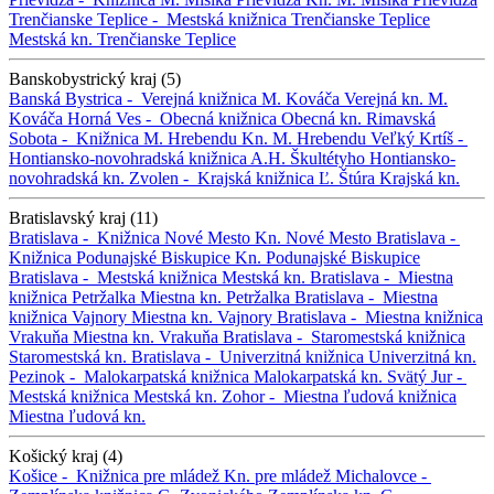
Trenčianske Teplice -
Mestská knižnica Trenčianske Teplice
Mestská kn. Trenčianske Teplice
Banskobystrický kraj (5)
Banská Bystrica -
Verejná knižnica M. Kováča
Verejná kn. M.
Kováča
Horná Ves -
Obecná knižnica
Obecná kn.
Rimavská
Sobota -
Knižnica M. Hrebendu
Kn. M. Hrebendu
Veľký Krtíš -
Hontiansko-novohradská knižnica A.H. Škultétyho
Hontiansko-
novohradská kn.
Zvolen -
Krajská knižnica Ľ. Štúra
Krajská kn.
Bratislavský kraj (11)
Bratislava -
Knižnica Nové Mesto
Kn. Nové Mesto
Bratislava -
Knižnica Podunajské Biskupice
Kn. Podunajské Biskupice
Bratislava -
Mestská knižnica
Mestská kn.
Bratislava -
Miestna
knižnica Petržalka
Miestna kn. Petržalka
Bratislava -
Miestna
knižnica Vajnory
Miestna kn. Vajnory
Bratislava -
Miestna knižnica
Vrakuňa
Miestna kn. Vrakuňa
Bratislava -
Staromestská knižnica
Staromestská kn.
Bratislava -
Univerzitná knižnica
Univerzitná kn.
Pezinok -
Malokarpatská knižnica
Malokarpatská kn.
Svätý Jur -
Mestská knižnica
Mestská kn.
Zohor -
Miestna ľudová knižnica
Miestna ľudová kn.
Košický kraj (4)
Košice -
Knižnica pre mládež
Kn. pre mládež
Michalovce -