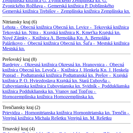
Zemplínska knižnica G. Zvonického
Zemplínska kn. G.
Zvonického
Rožňava -
Gemerská knižnica P. Dobšinského
Gemerská knižnica
Trebišov -
Zemplínska knižnica
Zemplínska kn.
Nitriansky kraj (6)
Lehota -
Obecná knižnica
Obecná kn.
Levice -
Tekovská knižnica
Tekovská kn.
Nitra -
Krajská knižnica K. Kmeťka
Krajská kn.
Nové Zámky -
Knižnica A. Bernoláka
Kn. A. Bernoláka
Palárikovo -
Obecná knižnica
Obecná kn.
Šaľa -
Mestská knižnica
Mestská kn.
Prešovský kraj (8)
Bardejov -
Okresná knižnica
Okresná kn.
Hranovnica -
Obecná
knižnica
Obecná kn.
Levoča -
Knižnica J. Henkela
Kn. J. Henkela
Poprad -
Podtatranská knižnica
Podtatranská kn.
Prešov -
Krajská
knižnica P. O. Hviezdoslava
Krajská kn.
Stará Ľubovňa -
Ľubovnianska knižnica
Ľubovnianska kn.
Svidník -
Podduklianska
knižnica
Podduklianska kn.
Vranov nad Topľou -
Hornozemplínska knižnica
Hornozemplínska kn.
Trenčiansky kraj (2)
Prievidza -
Hornonitrianska knižnica
Hornonitrianska kn.
Trenčín -
Verejná knižnica Michala Rešetku
Verejná kn. M. Rešetku
Trnavský kraj (4)