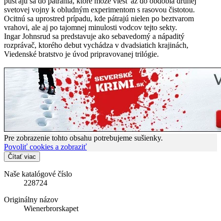
púšťajú sa do pátrania, ktoré môže viesť až do obdobia druhej
svetovej vojny k obludným experimentom s rasovou čistotou.
Ocitnú sa uprostred prípadu, kde pátrajú nielen po beztvarom
vrahovi, ale aj po tajomnej minulosti vodcov tejto sekty.
Ingar Johnsrud sa predstavuje ako sebavedomý a nápaditý
rozprávač, ktorého debut vychádza v dvadsiatich krajinách,
Viedenské bratstvo je úvod pripravovanej trilógie.
Pre zobrazenie tohto obsahu potrebujeme sušienky.
Povoliť cookies a zobraziť
Čítať viac
Naše katalógové číslo
228724
Originálny názov
Wienerbrorskapet