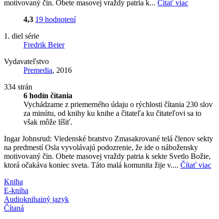
motivovaný čin. Obete masovej vraždy patria k...
Čítať viac
4,3
19 hodnotení
1. diel série
Fredrik Beier
Vydavateľstvo
Premedia
, 2016
334 strán
6 hodín čítania
Vychádzame z priemerného údaju o rýchlosti čítania 230 slov
za minútu, od knihy ku knihe a čitateľa ku čitateľovi sa to
však môže líšiť.
Ingar Johnsrud: Viedenské bratstvo Zmasakrované telá členov sekty
na predmestí Osla vyvolávajú podozrenie, že ide o nábožensky
motivovaný čin. Obete masovej vraždy patria k sekte Svetlo Božie,
ktorá očakáva koniec sveta. Táto malá komunita žije v....
Čítať viac
Kniha
E-kniha
Audiokniha
iný jazyk
Čítaná