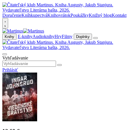
Doručenie
Kníhkupectvá
Knihovrátok
Poukážky
Knižný blog
Kontakt
E-knihy
Audioknihy
Hry
Filmy
Knihy
Doplnky
Vyhľadávanie
Prihlásiť