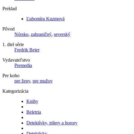
Preklad
Ľubomíra Kuzmová
Pôvod
Nórsko
,
zahraničný
,
severský
1. diel série
Fredrik Beier
Vydavateľstvo
Premedia
Pre koho
pre ženy
,
pre mužov
Kategorizácia
Knihy
Beletria
Detektívky, trilery a horory
Detektívky