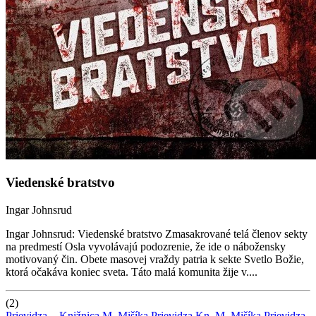
Viedenské bratstvo
Ingar Johnsrud
Ingar Johnsrud: Viedenské bratstvo Zmasakrované telá členov sekty
na predmestí Osla vyvolávajú podozrenie, že ide o nábožensky
motivovaný čin. Obete masovej vraždy patria k sekte Svetlo Božie,
ktorá očakáva koniec sveta. Táto malá komunita žije v....
(2)
Prievidza -
Knižnica M. Mišíka Prievidza
Kn. M. Mišíka Prievidza