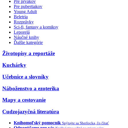
Pre prvákov
Pre pubertiakov
Young Adult
Beletria
Rozprávky
Sci-fi, fantasy a komiksy
Leporelá
Náučné knihy
Ďalšie kategórie
Životopisy a reportáže
Kuchárky
Učebnice a slovníky
Náboženstvo a ezoterika
Mapy a cestovanie
Cudzojazyčná literatúra
Knihomoľský pomocník
Spýtajte sa Sherlocka, čo čítať
Odporúčame pre vás