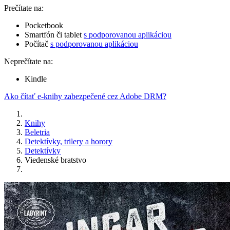
Prečítate na:
Pocketbook
Smartfón či tablet
s podporovanou aplikáciou
Počítač
s podporovanou aplikáciou
Neprečítate na:
Kindle
Ako čítať e-knihy zabezpečené cez Adobe DRM?
Knihy
Beletria
Detektívky, trilery a horory
Detektívky
Viedenské bratstvo