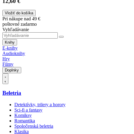
12,60 €
Vložiť do košíka
Pri nákupe nad 49 €
poštovné zadarmo
Vyhľadávanie
Knihy
E-knihy
Audioknihy
Hry
Filmy
Doplnky
Beletria
Detektívky, trilery a horory
Sci-fi a fantasy
Komiksy
Romantika
Spoločenská beletria
Klasika