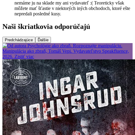
nemáme ju na sklade my ani vydavateľ :( Teoreticky však
môžete mať šťastie v niektorých iných obchodoch, ktoré ešte
nepredali posledné kusy.
Naši škriatkovia odporúčajú
Predchádzajúce
Ďalšie