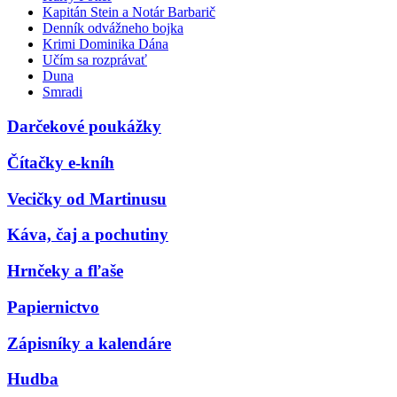
Kapitán Stein a Notár Barbarič
Denník odvážneho bojka
Krimi Dominika Dána
Učím sa rozprávať
Duna
Smradi
Darčekové poukážky
Čítačky e-kníh
Vecičky od Martinusu
Káva, čaj a pochutiny
Hrnčeky a fľaše
Papiernictvo
Zápisníky a kalendáre
Hudba