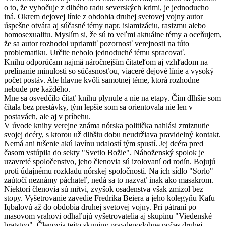
o to, že vybočuje z dlhého radu severských krimi, je jednoducho
iná. Okrem dejovej línie z obdobia druhej svetovej vojny autor
úspešne otvára aj súčasné témy napr. islamizáciu, rasizmu alebo
homosexualitu. Myslím si, že sú to veľmi aktuálne témy a oceňujem,
že sa autor rozhodol upriamiť pozornosť verejnosti na túto
problematiku. Určite nebolo jednoduché tému spracovať.
Knihu odporúčam najmä náročnejším čitateľom aj vzhľadom na
prelínanie minulosti so súčasnosťou, viaceré dejové línie a vysoký
počet postáv. Ale hlavne kvôli samotnej téme, ktorá rozhodne
nebude pre každého.
Mne sa osvedčilo čítať knihu plynule a nie na etapy. Čím dlhšie som
čítala bez prestávky, tým lepšie som sa orientovala nie len v
postavách, ale aj v príbehu.
V úvode knihy verejne známa nórska politička nahlási zmiznutie
svojej dcéry, s ktorou už dlhšiu dobu neudržiava pravidelný kontakt.
Nemá ani tušenie akú lavínu udalostí tým spustí. Jej dcéra pred
časom vstúpila do sekty "Svetlo Božie". Náboženský spolok je
uzavreté spoločenstvo, jeho členovia sú izolovaní od rodín. Bojujú
proti údajnému rozkladu nórskej spoločnosti. Na ich sídlo "Sorlo"
zaútočí neznámy páchateľ, nedá sa to nazvať inak ako masakrom.
Niektorí členovia sú mŕtvi, zvyšok osadenstva však zmizol bez
stopy. Vyšetrovanie zavedie Fredrika Beiera a jeho kolegyňu Kafu
Iqbalovú až do obdobia druhej svetovej vojny. Pri pátraní po
masovom vrahovi odhaľujú vyšetrovatelia aj skupinu "Viedenské
bratstvo". Členovia tejto skupiny pravdepodobne počas druhej