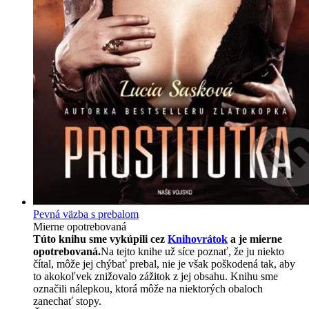
Pevná väzba s prebalom
Mierne opotrebovaná
Túto knihu sme vykúpili cez
Knihovrátok
a je mierne
opotrebovaná.
Na tejto knihe už síce poznať, že ju niekto
čítal, môže jej chýbať prebal, nie je však poškodená tak, aby
to akokoľvek znižovalo zážitok z jej obsahu. Knihu sme
označili nálepkou, ktorá môže na niektorých obaloch
zanechať stopy.