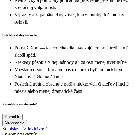
Realistický a podrobný pohľad na prostredie prostitúcie bez
zbytočnej vulgárnosti.
Výrazný a zapamätateľný záver, ktorý mnohých čitateľov
oslovil.
Čitatelia ďalej hodnotia
Pomalší štart — viacerí čitatelia uvádzajú, že prvá tretina má
slabší spád.
Niekedy pôsobia v deji náhody a udalosti menej uveriteľne.
Miestami drsné a brutálne pasáže môžu byť pre niektorých
čitateľov ťažké na čítanie.
Posledná tretina obsahuje podľa niektorých čitateľov hluché
miesta alebo menej dramatické časti.
Pomohlo vám zhrnutie?
Pomohlo
Nepomohlo
Stanislava Vdovičíková
Overený zákazník