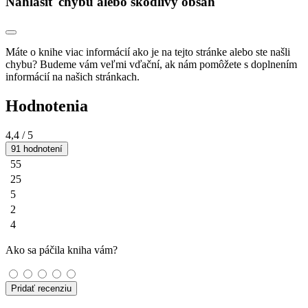
Nahlásiť chybu alebo škodlivý obsah
Máte o knihe viac informácií ako je na tejto stránke alebo ste našli
chybu? Budeme vám veľmi vďační, ak nám pomôžete s doplnením
informácií na našich stránkach.
Hodnotenia
4,4
/ 5
91 hodnotení
55
25
5
2
4
Ako sa páčila kniha vám?
Pridať recenziu