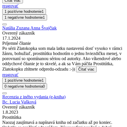
Čítať viac
reagovať
1 pozitívne hodnotenie
1
1 negatívne hodnotenie
1
Natália Zuzana Anna Švajčiak
Overený zákazník
17.1.2024
Príjemné čítanie
Po sérii Zlatokopka som mala latku nastavenú dosť vysoko v rámci
žánru, bohužiaľ, prostitútku hodnotím o jednu hviezdičku menej, v
porovnaní so spomínanou sériou od autorky. Ako víkendové alebo
oddychové čítanie je to skvelé, a ak sa Vám páčila Prostitútka,
Zlatokopku zhltnete odpredu-odzadu :-))
Čítať viac
reagovať
1 pozitívne hodnotenie
1
0 negatívne hodnotenia
0
Recenzia z iného vydania (e-kniha)
Bc. Lucia Vašková
Overený zákazník
1.8.2023
Prostitútka
Naozaj zaujímavá a napínavá kniha od začiatku až po koniec.