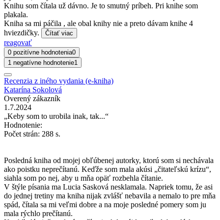
Knihu som čítala už dávno. Je to smutný príbeh. Pri knihe som
plakala.
Kniha sa mi páčila , ale obal knihy nie a preto dávam knihe 4
hviezdičky.
Čítať viac
reagovať
0 pozitívne hodnotenia
0
1 negatívne hodnotenie
1
Recenzia z iného vydania (e-kniha)
Katarína Sokolová
Overený zákazník
1.7.2024
„Keby som to urobila inak, tak...“
Hodnotenie:
Počet strán: 288 s.
Posledná kniha od mojej obľúbenej autorky, ktorú som si nechávala
ako poistku neprečítanú. Keďže som mala akúsi „čitateľskú krízu“,
siahla som po nej, aby u mňa opäť rozbehla čítanie.
V štýle písania ma Lucia Sasková nesklamala. Napriek tomu, že asi
do jednej tretiny ma kniha nijak zvlášť nebavila a nemalo to pre mňa
spád, čítala sa mi veľmi dobre a na moje posledné pomery som ju
mala rýchlo prečítanú.