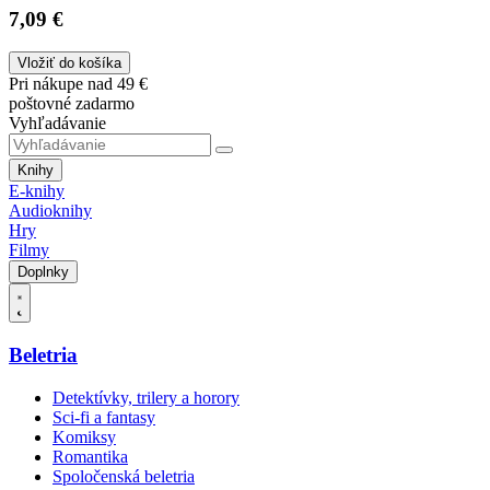
7,09 €
Vložiť do košíka
Pri nákupe nad 49 €
poštovné zadarmo
Vyhľadávanie
Knihy
E-knihy
Audioknihy
Hry
Filmy
Doplnky
Beletria
Detektívky, trilery a horory
Sci-fi a fantasy
Komiksy
Romantika
Spoločenská beletria