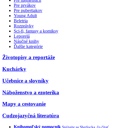
Pre najmenších
Pre prvákov
Pre pubertiakov
Young Adult
Beletria
Rozprávky
Sci-fi, fantasy a komiksy
Leporelá
Náučné knihy
Ďalšie kategórie
Životopisy a reportáže
Kuchárky
Učebnice a slovníky
Náboženstvo a ezoterika
Mapy a cestovanie
Cudzojazyčná literatúra
Knihomoľský pomocník
Spýtajte sa Sherlocka, čo čítať