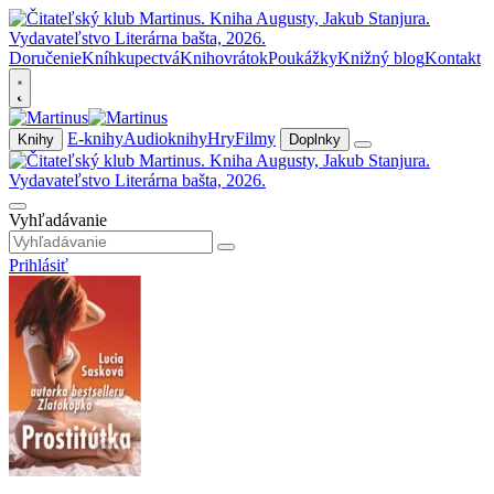
Doručenie
Kníhkupectvá
Knihovrátok
Poukážky
Knižný blog
Kontakt
E-knihy
Audioknihy
Hry
Filmy
Knihy
Doplnky
Vyhľadávanie
Prihlásiť