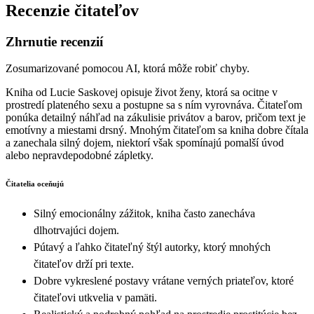
Recenzie čitateľov
Zhrnutie recenzií
Zosumarizované pomocou AI, ktorá môže robiť chyby.
Kniha od Lucie Saskovej opisuje život ženy, ktorá sa ocitne v
prostredí plateného sexu a postupne sa s ním vyrovnáva. Čitateľom
ponúka detailný náhľad na zákulisie privátov a barov, pričom text je
emotívny a miestami drsný. Mnohým čitateľom sa kniha dobre čítala
a zanechala silný dojem, niektorí však spomínajú pomalší úvod
alebo nepravdepodobné zápletky.
Čitatelia oceňujú
Silný emocionálny zážitok, kniha často zanecháva
dlhotrvajúci dojem.
Pútavý a ľahko čitateľný štýl autorky, ktorý mnohých
čitateľov drží pri texte.
Dobre vykreslené postavy vrátane verných priateľov, ktoré
čitateľovi utkvelia v pamäti.