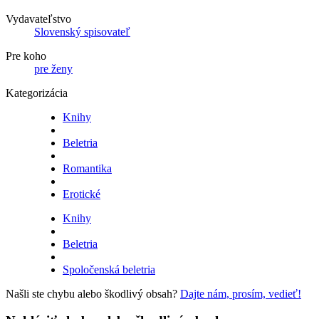
Vydavateľstvo
Slovenský spisovateľ
Pre koho
pre ženy
Kategorizácia
Knihy
Beletria
Romantika
Erotické
Knihy
Beletria
Spoločenská beletria
Našli ste chybu alebo škodlivý obsah?
Dajte nám, prosím, vedieť!