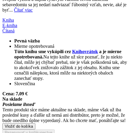
sebavedomiu sa jej nedarí nadviazať ľúbostný vzťah, nevie, aké je
byť...
Čítať viac
Kniha
E-kniha
Čítaná
Pevná väzba
Mierne opotrebovaná
Túto knihu sme vykúpili cez
Knihovrátok
a je mierne
opotrebovaná.
Na tejto knihe už síce poznať, že ju niekto
čítal, môže jej chýbať prebal, nie je však poškodená tak, aby
to akokoľvek znižovalo zážitok z jej obsahu. Knihu sme
označili nálepkou, ktorá môže na niektorých obaloch
zanechať stopy.
Slovenčina
Cena:
7,09 €
Na sklade
Posielame ihneď
Tento produkt síce máme aktuálne na sklade, máme však už iba
posledné kusy a ďalšie už nemá ani distribútor, preto je možné, že
bude onedlho úplne vypredaný. Ak ho chcete mať, ponáhľajte sa!
Vložiť do košíka
Rezervovať v kníhkupectve