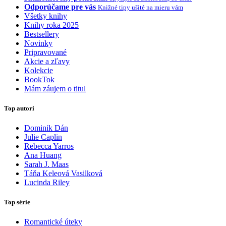
Odporúčame pre vás
Knižné tipy ušité na mieru vám
Všetky knihy
Knihy roka 2025
Bestsellery
Novinky
Pripravované
Akcie a zľavy
Kolekcie
BookTok
Mám záujem o titul
Top autori
Dominik Dán
Julie Caplin
Rebecca Yarros
Ana Huang
Sarah J. Maas
Táňa Keleová Vasilková
Lucinda Riley
Top série
Romantické úteky