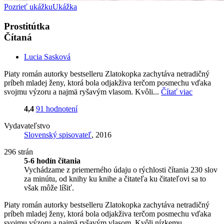
Pozrieť ukážku
Ukážka
Prostitútka
Čítaná
Lucia Sasková
Piaty román autorky bestselleru Zlatokopka zachytáva netradičný
príbeh mladej ženy, ktorá bola odjakživa terčom posmechu vďaka
svojmu výzoru a najmä ryšavým vlasom. Kvôli...
Čítať viac
4,4
91 hodnotení
Vydavateľstvo
Slovenský spisovateľ
, 2016
296 strán
5-6 hodín čítania
Vychádzame z priemerného údaju o rýchlosti čítania 230 slov
za minútu, od knihy ku knihe a čitateľa ku čitateľovi sa to
však môže líšiť.
Piaty román autorky bestselleru Zlatokopka zachytáva netradičný
príbeh mladej ženy, ktorá bola odjakživa terčom posmechu vďaka
svojmu výzoru a najmä ryšavým vlasom. Kvôli nízkemu