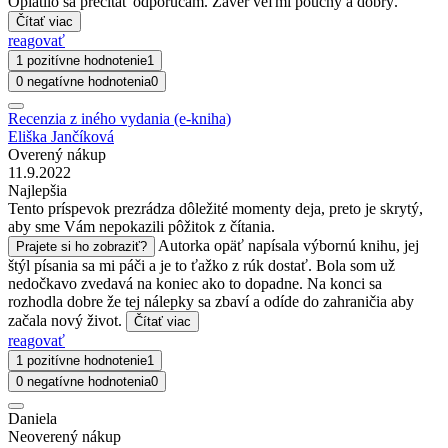
Oplatilo sa prečítať odporúčam. Záver veľmi poučný a dobrý.
Čítať viac
reagovať
1 pozitívne hodnotenie
1
0 negatívne hodnotenia
0
Recenzia z iného vydania (e-kniha)
Eliška Jančíková
Overený nákup
11.9.2022
Najlepšia
Tento príspevok prezrádza dôležité momenty deja, preto je skrytý,
aby sme Vám nepokazili pôžitok z čítania.
Autorka opäť napísala výbornú knihu, jej
Prajete si ho zobraziť?
štýl písania sa mi páči a je to ťažko z rúk dostať. Bola som už
nedočkavo zvedavá na koniec ako to dopadne. Na konci sa
rozhodla dobre že tej nálepky sa zbaví a odíde do zahraničia aby
začala nový život.
Čítať viac
reagovať
1 pozitívne hodnotenie
1
0 negatívne hodnotenia
0
Daniela
Neoverený nákup