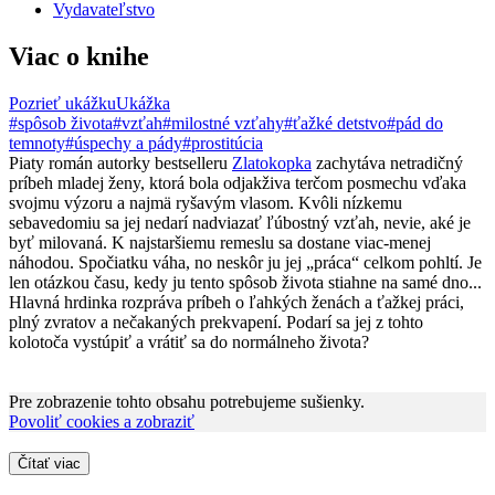
Vydavateľstvo
Viac o knihe
Pozrieť ukážku
Ukážka
#spôsob života
#vzťah
#milostné vzťahy
#ťažké detstvo
#pád do
temnoty
#úspechy a pády
#prostitúcia
Piaty román autorky bestselleru
Zlatokopka
zachytáva netradičný
príbeh mladej ženy, ktorá bola odjakživa terčom posmechu vďaka
svojmu výzoru a najmä ryšavým vlasom. Kvôli nízkemu
sebavedomiu sa jej nedarí nadviazať ľúbostný vzťah, nevie, aké je
byť milovaná. K najstaršiemu remeslu sa dostane viac-menej
náhodou. Spočiatku váha, no neskôr ju jej „práca“ celkom pohltí. Je
len otázkou času, kedy ju tento spôsob života stiahne na samé dno...
Hlavná hrdinka rozpráva príbeh o ľahkých ženách a ťažkej práci,
plný zvratov a nečakaných prekvapení. Podarí sa jej z tohto
kolotoča vystúpiť a vrátiť sa do normálneho života?
Pre zobrazenie tohto obsahu potrebujeme sušienky.
Povoliť cookies a zobraziť
Čítať viac