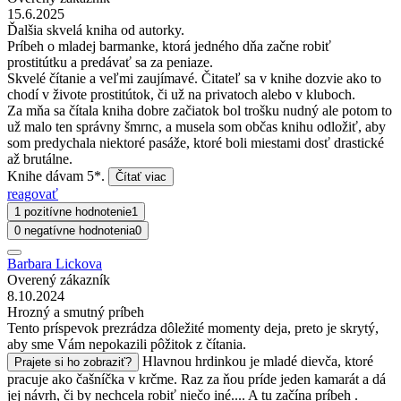
15.6.2025
Ďalšia skvelá kniha od autorky.
Príbeh o mladej barmanke, ktorá jedného dňa začne robiť
prostitútku a predávať sa za peniaze.
Skvelé čítanie a veľmi zaujímavé. Čitateľ sa v knihe dozvie ako to
chodí v živote prostitútok, či už na privatoch alebo v kluboch.
Za mňa sa čítala kniha dobre začiatok bol trošku nudný ale potom to
už malo ten správny šmrnc, a musela som občas knihu odložiť, aby
som predychala niektoré pasáže, ktoré boli miestami dosť drastické
až brutálne.
Knihe dávam 5*.
Čítať viac
reagovať
1 pozitívne hodnotenie
1
0 negatívne hodnotenia
0
Barbara Lickova
Overený zákazník
8.10.2024
Hrozný a smutný príbeh
Tento príspevok prezrádza dôležité momenty deja, preto je skrytý,
aby sme Vám nepokazili pôžitok z čítania.
Hlavnou hrdinkou je mladé dievča, ktoré
Prajete si ho zobraziť?
pracuje ako čašníčka v krčme. Raz za ňou príde jeden kamarát a dá
jej návrh, či by nechcela robiť niečo iné.... A tu začína príbeh .