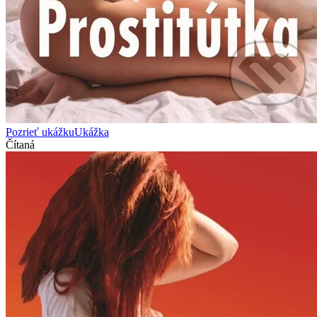
Pozrieť ukážku
Ukážka
Čítaná