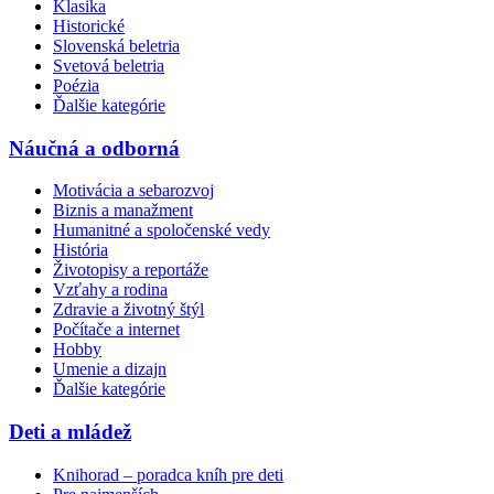
Klasika
Historické
Slovenská beletria
Svetová beletria
Poézia
Ďalšie kategórie
Náučná a odborná
Motivácia a sebarozvoj
Biznis a manažment
Humanitné a spoločenské vedy
História
Životopisy a reportáže
Vzťahy a rodina
Zdravie a životný štýl
Počítače a internet
Hobby
Umenie a dizajn
Ďalšie kategórie
Deti a mládež
Knihorad – poradca kníh pre deti