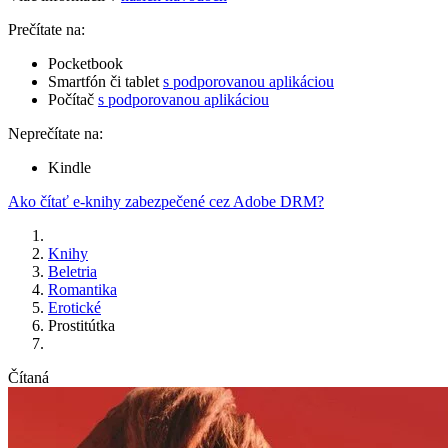
Prečítate na:
Pocketbook
Smartfón či tablet
s podporovanou aplikáciou
Počítač
s podporovanou aplikáciou
Neprečítate na:
Kindle
Ako čítať e-knihy zabezpečené cez Adobe DRM?
Knihy
Beletria
Romantika
Erotické
Prostitútka
Čítaná