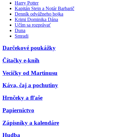
Harry Potter
Kapitán Stein a Notár Barbarič
Denník odvážneho bojka
Krimi Dominika Dána
Učím sa rozprávať
Duna
Smradi
Darčekové poukážky
Čítačky e-kníh
Vecičky od Martinusu
Káva, čaj a pochutiny
Hrnčeky a fľaše
Papiernictvo
Zápisníky a kalendáre
Hudba