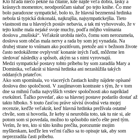
Kto hľadá niečo pekné na čítanie, kde nájde veľa dobra, lásky a
krásnych momentov, neodporúčam siahať po tejto knihe. Čo mne
bolo paradoxne sympatické, bolo to, že hlavná bezmenná hrdinka
nebola tá typická dokonalá, najkrajšia, najsympatickejšia. Tieto
vlastnosti ma u hlavných postáv nebavia, a tak mi vyhovovalo, že v
tejto knihe mala nejaké svoje muchy, podľa môjho vnímania
doslova „mušiská“. Veľakrát urobila niečo, čomu som nerozumela,
doslova som občas mala nervy a rada by som jej vynadala. Na
druhej strane to vnímam ako pozitívum, pretože ani v bežnom živote
často nedokážeme ovplyvniť konanie iných ľudí, môžeme len
sledovať následky a spôsob, akým sa s nimi vyrovnajú.
Medzi sympatické postavy tohto príbehu by som zaradila Mary a
Dominika, veľakrát si hlavná hrdinka ani nezaslúžila takých
oddaných priateľov.
Ako som spomínala, vo viacerých častiach knihy nájdete opísané
doslova dno spoločnosti. V zaujímavom kontraste s tým, že v tom
dne sa mihnú ľudia najvyšších vrstiev spoločnosti ako napríklad
exekútori. Ťažko povedať, ako sa hlavnej postave podarilo dostať až
takto hlboko. S touto časťou práve súvisí úvodná veta mojej
recenzie, keďže veľakrát, keď hlavná hrdinka prežívala ostatné
chvíle, som si hovorila, že keby si neurobila toto, tak tu nie si, ale
potom som si povedala, možno to spôsobilo niečo ešte pred tým.
Verím, že ten, kto si túto knihu prečíta, porozumie mojim
myšlienkam, keďže len veľmi ťažko sa to opisuje tak, aby som
neprezradila časti príbehu.