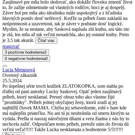
Zaujímavé pre mňa bolo sledovať, ako dokáže človeku zmeniť život
to, že zažije odmietnutie od vlastných rodičov, hoci je aj dospelý.
Záver bol pre mňa ako idealistku málo uspokojivý a z hľadiska
hlavných postáv dosť neférový. Keďže sa príbeh často zakladá na
neúprimnosti a uzavretosti, tak je záver v podstate dosť logický.
Myslím, že sa nestane, aby Sasková napísala zlú knihu, ani táto nie
je zlá, len mňa až tak veľmi nenadchla, ako jej ostatné knihy. Preto
je 3,5 tak akurát.
Čítať viac
reagovať
3 pozitívne hodnotenia
3
0 negatívne hodnotenia
0
Lucia Mrmusová
Overený zákazník
25.5.2024
Po úspešnej série troch knižiek ZLATOKOPKA, som siahla po
ďalšej od pani autorky Lucky Saskovej. Opäť jeden zaujímavý
príbeh, ktorý nesklamal. Presný obraz toho ako vlastne žijú
"prostitútky". Príbeh jednej obyčajnej ženy, ktorú zradí aj jej
najbližší človek MAMA. Chýba jej sebavedomie, robí v bare kde
má najlepšiu priateľku. No ani tá ju neubránila od smeru ktorým sa
vydala. Prešla si naozaj náročnými dňami a veru žiadna z nás by to
nechcela zažiť. Odporúčam tento príbeh, pretože nám do života dá
veľmi veľa!!!!!! Takže Lucka nesklamala a hodnotenie 5/5!!!!!!