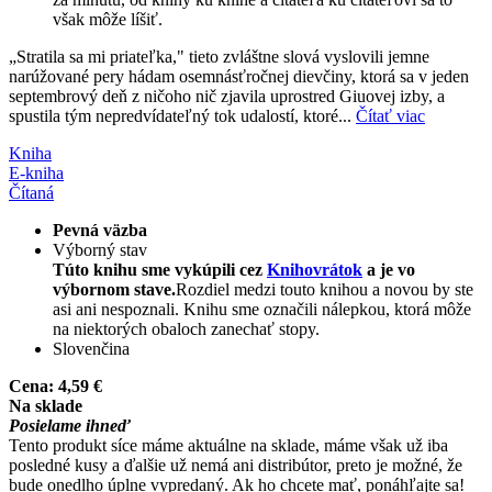
však môže líšiť.
„Stratila sa mi priateľka," tieto zvláštne slová vyslovili jemne
narúžované pery hádam osemnásťročnej dievčiny, ktorá sa v jeden
septembrový deň z ničoho nič zjavila uprostred Giuovej izby, a
spustila tým nepredvídateľný tok udalostí, ktoré...
Čítať viac
Kniha
E-kniha
Čítaná
Pevná väzba
Výborný stav
Túto knihu sme vykúpili cez
Knihovrátok
a je vo
výbornom stave.
Rozdiel medzi touto knihou a novou by ste
asi ani nespoznali. Knihu sme označili nálepkou, ktorá môže
na niektorých obaloch zanechať stopy.
Slovenčina
Cena:
4,59 €
Na sklade
Posielame ihneď
Tento produkt síce máme aktuálne na sklade, máme však už iba
posledné kusy a ďalšie už nemá ani distribútor, preto je možné, že
bude onedlho úplne vypredaný. Ak ho chcete mať, ponáhľajte sa!