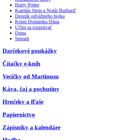
Harry Potter
Kapitán Stein a Notár Barbarič
Denník odvážneho bojka
Krimi Dominika Dána
Učím sa rozprávať
Duna
Smradi
Darčekové poukážky
Čítačky e-kníh
Vecičky od Martinusu
Káva, čaj a pochutiny
Hrnčeky a fľaše
Papiernictvo
Zápisníky a kalendáre
Hudba