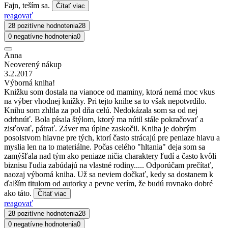
Fajn, teším sa.
Čítať viac
reagovať
28 pozitívne hodnotenia
28
0 negatívne hodnotenia
0
Anna
Neoverený nákup
3.2.2017
Výborná kniha!
Knižku som dostala na vianoce od maminy, ktorá nemá moc vkus
na výber vhodnej knižky. Pri tejto knihe sa to však nepotvrdilo.
Knihu som zhltla za pol dňa celú. Nedokázala som sa od nej
odrhnúť. Bola písala štýlom, ktorý ma nútil stále pokračovať a
zisťovať, pátrať. Záver ma úplne zaskočil. Kniha je dobrým
posolstvom hlavne pre tých, ktorí často strácajú pre peniaze hlavu a
myslia len na to materiálne. Počas celého "hltania" deja som sa
zamýšľala nad tým ako peniaze ničia charaktery ľudí a často kvôli
biznisu ľudia zabúdajú na vlastné rodiny..... Odporúčam prečítať,
naozaj výborná kniha. Už sa neviem dočkať, kedy sa dostanem k
ďalším titulom od autorky a pevne verím, že budú rovnako dobré
ako táto.
Čítať viac
reagovať
28 pozitívne hodnotenia
28
0 negatívne hodnotenia
0