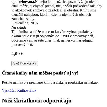
opotrebovaná.
Na tejto knihe už síce poznať, že ju niekto
čítal, môže jej chýbať prebal, nie je však poškodená tak, aby
to akokoľvek znižovalo zážitok z jej obsahu. Knihu sme
označili nálepkou, ktorá môže na niektorých obaloch
zanechať stopy.
Slovenčina, 2016
Na sklade
Táto kniha sa môže na cestu ku vám vybrať prakticky
okamžite! Ak si ju objednáte do 13:00 v pracovný deň,
odošleme vám ju ešte dnes, inak najneskôr nasledujúci
pracovný deň.
4,09 €
Vložiť do košíka
Čítané knihy nám môžete poslať aj vy!
Pošlite nám svoje prečítané knihy a získajte poukážku na nákup.
Vyskúšať Knihovrátok
Naši škriatkovia odporúčajú