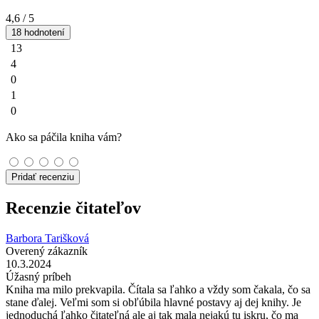
4,6
/ 5
18 hodnotení
13
4
0
1
0
Ako sa páčila kniha vám?
Pridať recenziu
Recenzie čitateľov
Barbora Tarišková
Overený zákazník
10.3.2024
Úžasný príbeh
Kniha ma milo prekvapila. Čítala sa ľahko a vždy som čakala, čo sa
stane ďalej. Veľmi som si obľúbila hlavné postavy aj dej knihy. Je
jednoduchá ľahko čitateľná ale aj tak mala nejakú tu iskru, čo ma