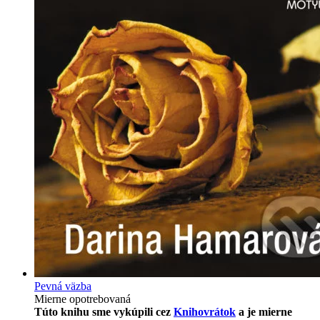
Pevná väzba
Mierne opotrebovaná
Túto knihu sme vykúpili cez
Knihovrátok
a je mierne