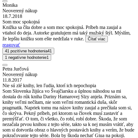
Monika
Neoverený nákup
18.7.2018
Som moc spokojná
Knižka sa číta dobre a som moc spokojná. Príbeh ma zaujal a
vtiahol do deja. Autorke gratulujem má taký mužský štýl. Mýslím,
že lepšiu knižku som ešte nedržala v ruke.
Čítať viac
reagovať
41 pozitívne hodnotenia
41
1 negatívne hodnotenie
1
Petra Jurčová
Neoverený nákup
11.8.2017
Nie sú zlé knihy, len ľudia, ktorí ich nepochopia
Som Slovenka žijúca vo Švajčiarsku a úplnou náhodou sa mi
dostala do rúk kniha Dariny Hamarovej Slzy anjela. Priznám sa,
knihy veľmi nečítam, nie som veľmi romantická duša, skôr
pragmatik. Napriek tomu ma názov knihy zaujal a prečítala som si,
čo skrýva. Pekný príbeh, pri ktorom sa človek musí zastaviť a
premýšľať. O tom, či všetko, čo robí, robí dobre. Škoda, že som
nezačala prvou knihou z tejto série, takto sa k nej musím vrátiť, aby
som si dotvorila obraz o hlavných postavách knihy a verím, že bude
pokračovanie tejto série. Bola by škoda nechať Giua na pokoji.