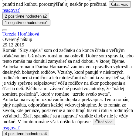
prinúti nad knihou porozmýšľať aj neskôr po prečítaní.
Čítať viac
reagovať
2 pozitívne hodnotenia
2
1 negatívne hodnotenie
1
Terezia Horňáková
Overený nákup
29.12.2019
Román "Slzy anjela" som od začiatku do konca čítala s veľkým
očakávaním. Už názov románu ma oslovil. Dobre som spravila, lebo
tento román ma donútil zamyslieť sa nad dobou, v ktorej žijeme.
Autorka románu Darina Hamarová zaujímavo a pravdivo vykreslila
dnešných bohatých rodičov. Vzťahy, ktoré panujú v niektorých
rodinách medzi rodičmi a ich ratolesťami nás nútia zamyslieť sa, či
je vždy správne rešpektovať vôľu rodičov na úkor pochopenia a
šťastia detí. Páčilo sa mi záverečné posolstvo autorky, že "nádej
zomiera posledná", ktoré v románe "uzrelo svetlo sveta".
Autorka ma svojím rozprávaním dojala a prekvapila. Tento román,
plný napätia, odporúčam každej vekovej skupine. Je to román zo
života, kde peniaze, postavenie a moc hrajú hlavnú rolu v rodinných
vzťahoch. Žiaľ, spamätať sa a napraviť vzniklé chyby nie je vždy
možné. V tomto románe však došlo k náprave.
Čítať viac
reagovať
4 pozitívne hodnotenia
4