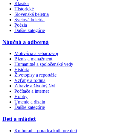
Klasika
Historické
Slovenská beletria
Svetová beletria
Poézia
Ďalšie kategórie
Náučná a odborná
Motivácia a sebarozvoj
Biznis a manažment
Humanitné a spoločenské vedy
História
Životopisy a reportáže
Vzťahy a rodina
Zdravie a životný štýl
Počítače a internet
Hobby
Umenie a dizajn
Ďalšie kategórie
Deti a mládež
Knihorad – poradca kníh pre deti