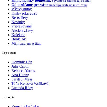
Knihomoľský pomocník
Spýtajte sa Sherlocka, čo čítať
Odporúčame pre vás
Knižné tipy ušité na mieru vám
Všetky knihy
Knihy roka 2025
Bestsellery
Novinky
Pripravované
Akcie a zľavy
Kolekcie
BookTok
Mám záujem o titul
Top autori
Dominik Dán
Julie Caplin
Rebecca Yarros
Ana Huang
Sarah J. Maas
Táňa Keleová Vasilková
Lucinda Riley
Top série
Romantické úteky