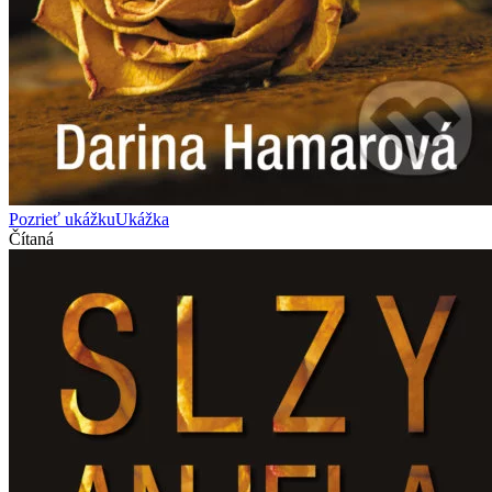
Pozrieť ukážku
Ukážka
Čítaná