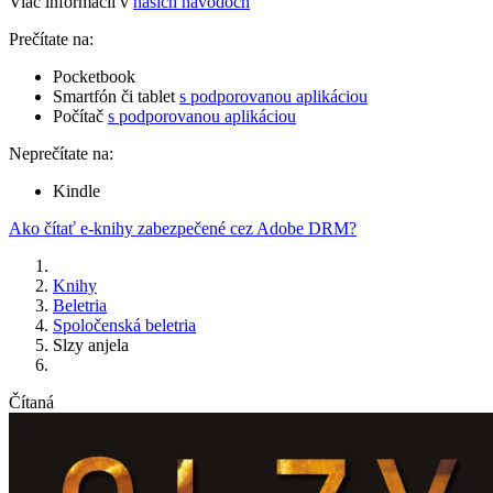
Viac informácií v
našich návodoch
Prečítate na:
Pocketbook
Smartfón či tablet
s podporovanou aplikáciou
Počítač
s podporovanou aplikáciou
Neprečítate na:
Kindle
Ako čítať e-knihy zabezpečené cez Adobe DRM?
Knihy
Beletria
Spoločenská beletria
Slzy anjela
Čítaná