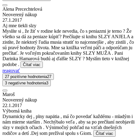
Alena Precechtelová
Neoverený nákup
27.1.2017
Aj mne tiekli slzy
Myslíte si , že žiť v rodine kde nevedia, čo s peniazmi je terno ? Že
všetko sa dá za peniaze kúpiť? Prečítajte si knihu SLZY ANJELA a
zistíte, že niektorý ľudia musia stratiť to najcennejšie , aby zistili , čo
sú pravé hodnoty života. Mne sa knižka veľmi páči a odporúčam ju
prečítať. Je voľným pokračovaním knihy SLZY MUŽA . Pani
Darinka Hamarová budú aj ďalšie SLZY ? Myslím tieto v knižnej
podobe .
Čítať viac
reagovať
27 pozitívne hodnotenia
27
3 negatívne hodnotenia
3
Maroš
Neoverený nákup
22.1.2017
Výborná kniha
Dynamicky dej , plny napätia , má čo povedať každému - mladým i
nám mierne starším . Nechýbalo veľa , aby sa po prečítaní neobjavili
slzy v mojich očiach . Výnimočný pohľad na vzťah dnešných
rodičov a detí .Dej som prežíval spolu s Giom.
Čítať viac