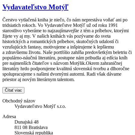
Vydavateľstvo Motýľ
Čerstvo vytlačená kniha je niečo, čo nám neprestáva voňať ani po
tridsiatich rokoch. Vo Vydavateľstve Motýľ už od roku 1991
starostlivo vyberáme to najzaujímavejšie z tém a príbehov, ktorými
žijete vy aj my. V našich knihách vás pozývame do sveta
historických a romantických príbehov, skutočných udalostí či
vzrušujúcich fantasy, motivujeme a inšpirujeme k lepšiemu
a zdravšiemu životu. Naše portfólio zahŕňa predovšetkým beletriu či
populárno-náučnú literatúru, postupne nám pribudla aj edícia kníh
pre najmenších čitateľov s názvom Motýlik.Okrem zahraničnej
literatúry hrdo podporujeme kvalitnú slovenskú tvorbu a dlhoročne
spolupracujeme s našimi dvornými autormi. Radi však dávame
priestor aj novým literárnym talentom.
Čítať viac
Obchodný názov
Vydavateľstvo Motýľ s.r.o.
Adresa
Dunajská 48
811 08 Bratislava
Slovenská republika