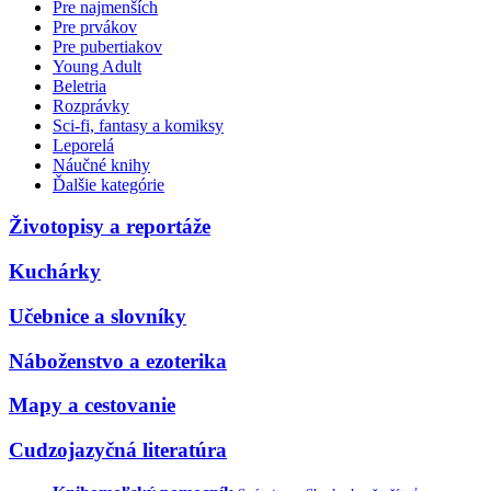
Pre najmenších
Pre prvákov
Pre pubertiakov
Young Adult
Beletria
Rozprávky
Sci-fi, fantasy a komiksy
Leporelá
Náučné knihy
Ďalšie kategórie
Životopisy a reportáže
Kuchárky
Učebnice a slovníky
Náboženstvo a ezoterika
Mapy a cestovanie
Cudzojazyčná literatúra