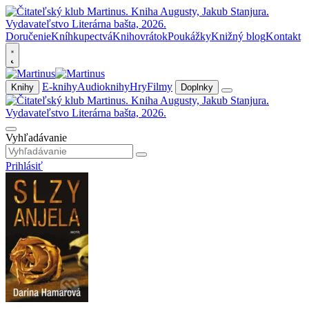
Doručenie
Kníhkupectvá
Knihovrátok
Poukážky
Knižný blog
Kontakt
E-knihy
Audioknihy
Hry
Filmy
Knihy
Doplnky
Vyhľadávanie
Prihlásiť