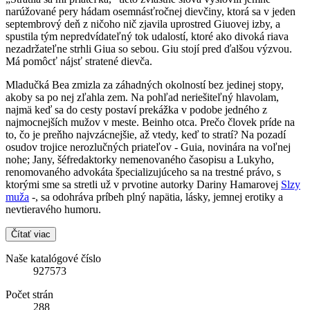
narúžované pery hádam osemnásťročnej dievčiny, ktorá sa v jeden
septembrový deň z ničoho nič zjavila uprostred Giuovej izby, a
spustila tým nepredvídateľný tok udalostí, ktoré ako divoká riava
nezadržateľne strhli Giua so sebou. Giu stojí pred ďalšou výzvou.
Má pomôcť nájsť stratené dievča.
Mladučká Bea zmizla za záhadných okolností bez jedinej stopy,
akoby sa po nej zľahla zem. Na pohľad neriešiteľný hlavolam,
najmä keď sa do cesty postaví prekážka v podobe jedného z
najmocnejších mužov v meste. Beinho otca. Prečo človek príde na
to, čo je preňho najvzácnejšie, až vtedy, keď to stratí? Na pozadí
osudov trojice nerozlučných priateľov - Guia, novinára na voľnej
nohe; Jany, šéfredaktorky nemenovaného časopisu a Lukyho,
renomovaného advokáta špecializujúceho sa na trestné právo, s
ktorými sme sa stretli už v prvotine autorky Dariny Hamarovej
Slzy
muža
-, sa odohráva príbeh plný napätia, lásky, jemnej erotiky a
nevtieravého humoru.
Čítať viac
Naše katalógové číslo
927573
Počet strán
288