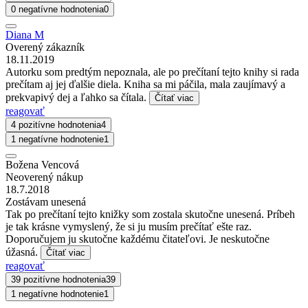
0 negatívne hodnotenia
0
Diana M
Overený zákazník
18.11.2019
Autorku som predtým nepoznala, ale po prečítaní tejto knihy si rada
prečítam aj jej ďalšie diela. Kniha sa mi páčila, mala zaujímavý a
prekvapivý dej a ľahko sa čítala.
Čítať viac
reagovať
4 pozitívne hodnotenia
4
1 negatívne hodnotenie
1
Božena Vencová
Neoverený nákup
18.7.2018
Zostávam unesená
Tak po prečítaní tejto knižky som zostala skutočne unesená. Príbeh
je tak krásne vymyslený, že si ju musím prečítať ešte raz.
Doporučujem ju skutočne každému čitateľovi. Je neskutočne
úžasná.
Čítať viac
reagovať
39 pozitívne hodnotenia
39
1 negatívne hodnotenie
1