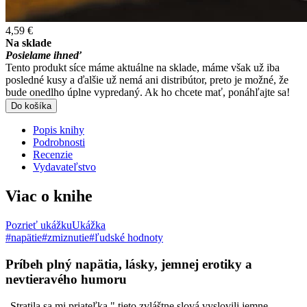
4,59 €
Na sklade
Posielame ihneď
Tento produkt síce máme aktuálne na sklade, máme však už iba
posledné kusy a ďalšie už nemá ani distribútor, preto je možné, že
bude onedlho úplne vypredaný. Ak ho chcete mať, ponáhľajte sa!
Do košíka
Popis knihy
Podrobnosti
Recenzie
Vydavateľstvo
Viac o knihe
Pozrieť ukážku
Ukážka
#napätie
#zmiznutie
#ľudské hodnoty
Príbeh plný napätia, lásky, jemnej erotiky a
nevtieravého humoru
„Stratila sa mi priateľka," tieto zvláštne slová vyslovili jemne