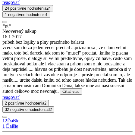
reagovať
24 pozitívne hodnotenia
24
1 negatívne hodnotenie
1
*pt*
Neoverený nákup
16.1.2017
pribeh bez logiky a plny prazdneho balastu
vcera som to za jeden vecer precital ...priznam sa , ze citam velmi
malo, toto bol darcek, tak som to "musel" precitat...kniha je pisana
velmi proste, dialogy su velmi prediktivne, opisy zdlhave, casto som
preskakoval polku ale i viac stran a pritom som o nic podstatne z
deja neprisiel .... hlavna os pribehu je dost neuveritelna, autorka si v
urcitych veciach dost zasadne odporuje ...proste precital som to, ale
nasilu.... urcite dalsiu knihu od tohto autora hladat nebudem. Tak ale
ja napr nemusim ani Dominika Dana, takze mne asi nasi sucasni
autori celkovo moc nevonaju.
Čítať viac
reagovať
2 pozitívne hodnotenia
2
32 negatívne hodnotenia
32
1
2
Ďalšie
1
Ďalšie