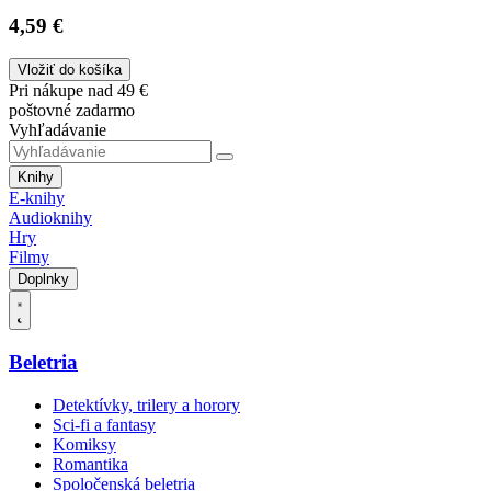
4,59 €
Vložiť do košíka
Pri nákupe nad 49 €
poštovné zadarmo
Vyhľadávanie
Knihy
E-knihy
Audioknihy
Hry
Filmy
Doplnky
Beletria
Detektívky, trilery a horory
Sci-fi a fantasy
Komiksy
Romantika
Spoločenská beletria