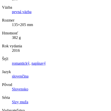
Väzba
pevná väzba
Rozmer
135×205 mm
Hmotnosť
382 g
Rok vydania
2016
Štýl
romantický
,
napínavý
Jazyk
slovenčina
Pôvod
Slovensko
Séria
Slzy muža
Vydavateľstvo