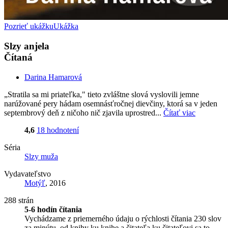
Pozrieť ukážku
Ukážka
Slzy anjela
Čítaná
Darina Hamarová
„Stratila sa mi priateľka," tieto zvláštne slová vyslovili jemne
narúžované pery hádam osemnásťročnej dievčiny, ktorá sa v jeden
septembrový deň z ničoho nič zjavila uprostred...
Čítať viac
4,6
18 hodnotení
Séria
Slzy muža
Vydavateľstvo
Motýľ
, 2016
288 strán
5-6 hodín čítania
Vychádzame z priemerného údaju o rýchlosti čítania 230 slov
za minútu, od knihy ku knihe a čitateľa ku čitateľovi sa to