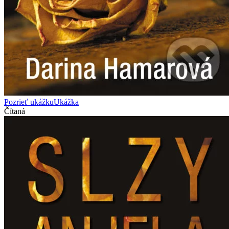
Pozrieť ukážku
Ukážka
Čítaná