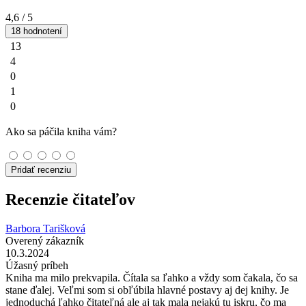
4,6
/ 5
18 hodnotení
13
4
0
1
0
Ako sa páčila kniha vám?
Pridať recenziu
Recenzie čitateľov
Barbora Tarišková
Overený zákazník
10.3.2024
Úžasný príbeh
Kniha ma milo prekvapila. Čítala sa ľahko a vždy som čakala, čo sa
stane ďalej. Veľmi som si obľúbila hlavné postavy aj dej knihy. Je
jednoduchá ľahko čitateľná ale aj tak mala nejakú tu iskru, čo ma