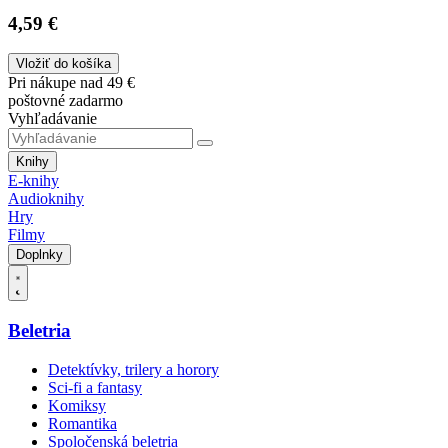
4,59 €
Vložiť do košíka
Pri nákupe nad 49 €
poštovné zadarmo
Vyhľadávanie
Knihy
E-knihy
Audioknihy
Hry
Filmy
Doplnky
Beletria
Detektívky, trilery a horory
Sci-fi a fantasy
Komiksy
Romantika
Spoločenská beletria