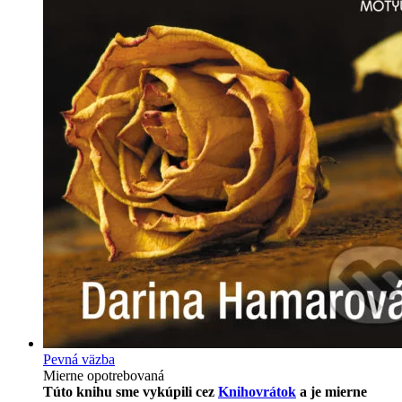
Pevná väzba
Mierne opotrebovaná
Túto knihu sme vykúpili cez
Knihovrátok
a je mierne