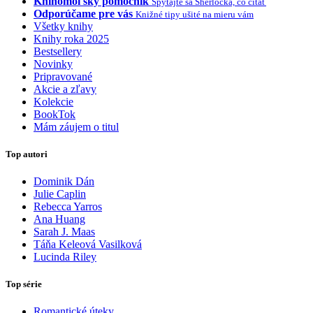
Knihomoľský pomocník
Spýtajte sa Sherlocka, čo čítať
Odporúčame pre vás
Knižné tipy ušité na mieru vám
Všetky knihy
Knihy roka 2025
Bestsellery
Novinky
Pripravované
Akcie a zľavy
Kolekcie
BookTok
Mám záujem o titul
Top autori
Dominik Dán
Julie Caplin
Rebecca Yarros
Ana Huang
Sarah J. Maas
Táňa Keleová Vasilková
Lucinda Riley
Top série
Romantické úteky