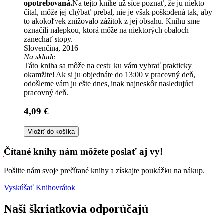
opotrebovaná.
Na tejto knihe už síce poznať, že ju niekto
čítal, môže jej chýbať prebal, nie je však poškodená tak, aby
to akokoľvek znižovalo zážitok z jej obsahu. Knihu sme
označili nálepkou, ktorá môže na niektorých obaloch
zanechať stopy.
Slovenčina, 2016
Na sklade
Táto kniha sa môže na cestu ku vám vybrať prakticky
okamžite! Ak si ju objednáte do 13:00 v pracovný deň,
odošleme vám ju ešte dnes, inak najneskôr nasledujúci
pracovný deň.
4,09 €
Vložiť do košíka
Čítané knihy nám môžete poslať aj vy!
Pošlite nám svoje prečítané knihy a získajte poukážku na nákup.
Vyskúšať Knihovrátok
Naši škriatkovia odporúčajú