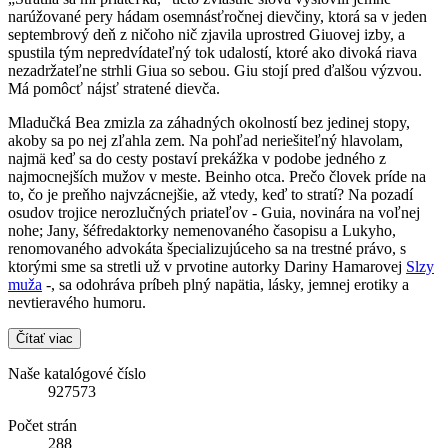
narúžované pery hádam osemnásťročnej dievčiny, ktorá sa v jeden
septembrový deň z ničoho nič zjavila uprostred Giuovej izby, a
spustila tým nepredvídateľný tok udalostí, ktoré ako divoká riava
nezadržateľne strhli Giua so sebou. Giu stojí pred ďalšou výzvou.
Má pomôcť nájsť stratené dievča.
Mladučká Bea zmizla za záhadných okolností bez jedinej stopy,
akoby sa po nej zľahla zem. Na pohľad neriešiteľný hlavolam,
najmä keď sa do cesty postaví prekážka v podobe jedného z
najmocnejších mužov v meste. Beinho otca. Prečo človek príde na
to, čo je preňho najvzácnejšie, až vtedy, keď to stratí? Na pozadí
osudov trojice nerozlučných priateľov - Guia, novinára na voľnej
nohe; Jany, šéfredaktorky nemenovaného časopisu a Lukyho,
renomovaného advokáta špecializujúceho sa na trestné právo, s
ktorými sme sa stretli už v prvotine autorky Dariny Hamarovej
Slzy
muža
-, sa odohráva príbeh plný napätia, lásky, jemnej erotiky a
nevtieravého humoru.
Čítať viac
Naše katalógové číslo
927573
Počet strán
288