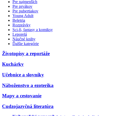
Pre najmenších
Pre prvákov
Pre pubertiakov
Young Adult
Beletria
Rozprávky
Sci-fi, fantasy a komiksy
Leporelá
Náučné knihy
Ďalšie kategórie
Životopisy a reportáže
Kuchárky
Učebnice a slovníky
Náboženstvo a ezoterika
Mapy a cestovanie
Cudzojazyčná literatúra