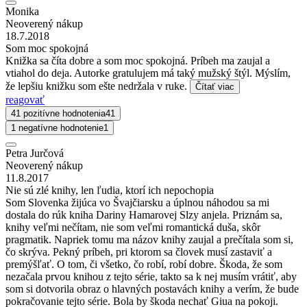
Monika
Neoverený nákup
18.7.2018
Som moc spokojná
Knižka sa číta dobre a som moc spokojná. Príbeh ma zaujal a
vtiahol do deja. Autorke gratulujem má taký mužský štýl. Mýslím,
že lepšiu knižku som ešte nedržala v ruke.
Čítať viac
reagovať
41 pozitívne hodnotenia
41
1 negatívne hodnotenie
1
Petra Jurčová
Neoverený nákup
11.8.2017
Nie sú zlé knihy, len ľudia, ktorí ich nepochopia
Som Slovenka žijúca vo Švajčiarsku a úplnou náhodou sa mi
dostala do rúk kniha Dariny Hamarovej Slzy anjela. Priznám sa,
knihy veľmi nečítam, nie som veľmi romantická duša, skôr
pragmatik. Napriek tomu ma názov knihy zaujal a prečítala som si,
čo skrýva. Pekný príbeh, pri ktorom sa človek musí zastaviť a
premýšľať. O tom, či všetko, čo robí, robí dobre. Škoda, že som
nezačala prvou knihou z tejto série, takto sa k nej musím vrátiť, aby
som si dotvorila obraz o hlavných postavách knihy a verím, že bude
pokračovanie tejto série. Bola by škoda nechať Giua na pokoji.