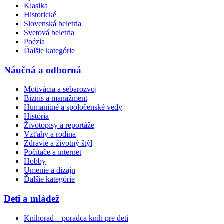
Klasika
Historické
Slovenská beletria
Svetová beletria
Poézia
Ďalšie kategórie
Náučná a odborná
Motivácia a sebarozvoj
Biznis a manažment
Humanitné a spoločenské vedy
História
Životopisy a reportáže
Vzťahy a rodina
Zdravie a životný štýl
Počítače a internet
Hobby
Umenie a dizajn
Ďalšie kategórie
Deti a mládež
Knihorad – poradca kníh pre deti