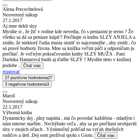
Alena Precechtelová
Neoverený nákup
27.1.2017
Aj mne tiekli slzy
Myslíte si , že žiť v rodine kde nevedia, čo s peniazmi je terno ? Že
všetko sa dá za peniaze kúpiť? Prečítajte si knihu SLZY ANJELA a
zistíte, že niektorý ľudia musia stratiť to najcennejšie , aby zistili , čo
sú pravé hodnoty života. Mne sa knižka veľmi páči a odporúčam ju
prečítať. Je voľným pokračovaním knihy SLZY MUŽA . Pani
Darinka Hamarová budú aj ďalšie SLZY ? Myslím tieto v knižnej
podobe .
Čítať viac
reagovať
27 pozitívne hodnotenia
27
3 negatívne hodnotenia
3
Maroš
Neoverený nákup
22.1.2017
Výborná kniha
Dynamicky dej , plny napätia , má čo povedať každému - mladým i
nám mierne starším . Nechýbalo veľa , aby sa po prečítaní neobjavili
slzy v mojich očiach . Výnimočný pohľad na vzťah dnešných
rodičov a detí .Dej som prežíval spolu s Giom.
Čítať viac