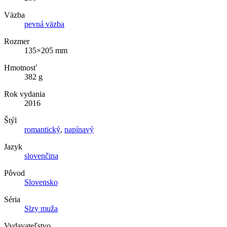
Väzba
pevná väzba
Rozmer
135×205 mm
Hmotnosť
382 g
Rok vydania
2016
Štýl
romantický
,
napínavý
Jazyk
slovenčina
Pôvod
Slovensko
Séria
Slzy muža
Vydavateľstvo