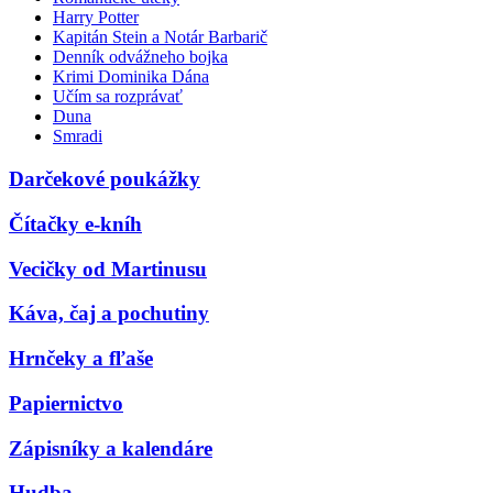
Harry Potter
Kapitán Stein a Notár Barbarič
Denník odvážneho bojka
Krimi Dominika Dána
Učím sa rozprávať
Duna
Smradi
Darčekové poukážky
Čítačky e-kníh
Vecičky od Martinusu
Káva, čaj a pochutiny
Hrnčeky a fľaše
Papiernictvo
Zápisníky a kalendáre
Hudba