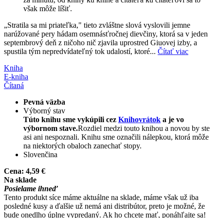
však môže líšiť.
„Stratila sa mi priateľka," tieto zvláštne slová vyslovili jemne
narúžované pery hádam osemnásťročnej dievčiny, ktorá sa v jeden
septembrový deň z ničoho nič zjavila uprostred Giuovej izby, a
spustila tým nepredvídateľný tok udalostí, ktoré...
Čítať viac
Kniha
E-kniha
Čítaná
Pevná väzba
Výborný stav
Túto knihu sme vykúpili cez
Knihovrátok
a je vo
výbornom stave.
Rozdiel medzi touto knihou a novou by ste
asi ani nespoznali. Knihu sme označili nálepkou, ktorá môže
na niektorých obaloch zanechať stopy.
Slovenčina
Cena:
4,59 €
Na sklade
Posielame ihneď
Tento produkt síce máme aktuálne na sklade, máme však už iba
posledné kusy a ďalšie už nemá ani distribútor, preto je možné, že
bude onedlho úplne vypredaný. Ak ho chcete mať, ponáhľajte sa!