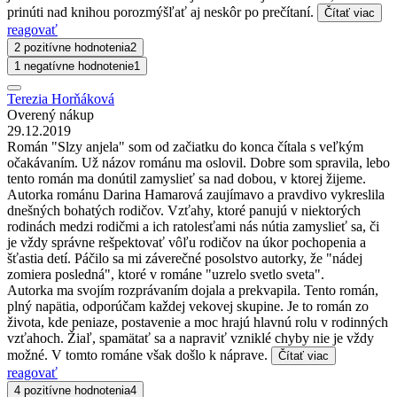
prinúti nad knihou porozmýšľať aj neskôr po prečítaní.
Čítať viac
reagovať
2 pozitívne hodnotenia
2
1 negatívne hodnotenie
1
Terezia Horňáková
Overený nákup
29.12.2019
Román "Slzy anjela" som od začiatku do konca čítala s veľkým
očakávaním. Už názov románu ma oslovil. Dobre som spravila, lebo
tento román ma donútil zamyslieť sa nad dobou, v ktorej žijeme.
Autorka románu Darina Hamarová zaujímavo a pravdivo vykreslila
dnešných bohatých rodičov. Vzťahy, ktoré panujú v niektorých
rodinách medzi rodičmi a ich ratolesťami nás nútia zamyslieť sa, či
je vždy správne rešpektovať vôľu rodičov na úkor pochopenia a
šťastia detí. Páčilo sa mi záverečné posolstvo autorky, že "nádej
zomiera posledná", ktoré v románe "uzrelo svetlo sveta".
Autorka ma svojím rozprávaním dojala a prekvapila. Tento román,
plný napätia, odporúčam každej vekovej skupine. Je to román zo
života, kde peniaze, postavenie a moc hrajú hlavnú rolu v rodinných
vzťahoch. Žiaľ, spamätať sa a napraviť vzniklé chyby nie je vždy
možné. V tomto románe však došlo k náprave.
Čítať viac
reagovať
4 pozitívne hodnotenia
4