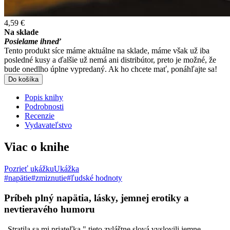
4,59 €
Na sklade
Posielame ihneď
Tento produkt síce máme aktuálne na sklade, máme však už iba
posledné kusy a ďalšie už nemá ani distribútor, preto je možné, že
bude onedlho úplne vypredaný. Ak ho chcete mať, ponáhľajte sa!
Do košíka
Popis knihy
Podrobnosti
Recenzie
Vydavateľstvo
Viac o knihe
Pozrieť ukážku
Ukážka
#napätie
#zmiznutie
#ľudské hodnoty
Príbeh plný napätia, lásky, jemnej erotiky a
nevtieravého humoru
„Stratila sa mi priateľka," tieto zvláštne slová vyslovili jemne