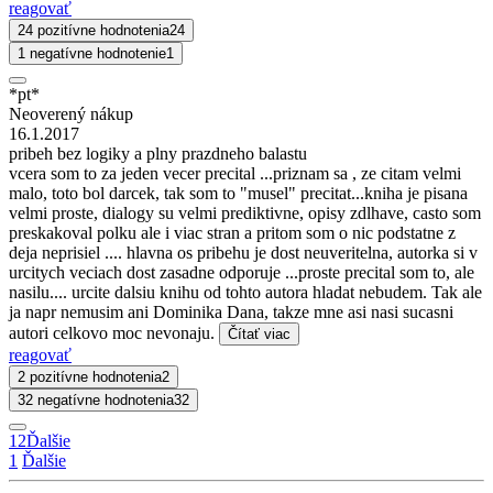
reagovať
24 pozitívne hodnotenia
24
1 negatívne hodnotenie
1
*pt*
Neoverený nákup
16.1.2017
pribeh bez logiky a plny prazdneho balastu
vcera som to za jeden vecer precital ...priznam sa , ze citam velmi
malo, toto bol darcek, tak som to "musel" precitat...kniha je pisana
velmi proste, dialogy su velmi prediktivne, opisy zdlhave, casto som
preskakoval polku ale i viac stran a pritom som o nic podstatne z
deja neprisiel .... hlavna os pribehu je dost neuveritelna, autorka si v
urcitych veciach dost zasadne odporuje ...proste precital som to, ale
nasilu.... urcite dalsiu knihu od tohto autora hladat nebudem. Tak ale
ja napr nemusim ani Dominika Dana, takze mne asi nasi sucasni
autori celkovo moc nevonaju.
Čítať viac
reagovať
2 pozitívne hodnotenia
2
32 negatívne hodnotenia
32
1
2
Ďalšie
1
Ďalšie