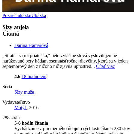
Pozrieť ukážku
Ukážka
Slzy anjela
Čítaná
Darina Hamarová
„Stratila sa mi priateľka," tieto zvláštne slová vyslovili jemne
narúžované pery hádam osemnásťročnej dievčiny, ktorá sa v jeden
septembrový deň z ničoho nič zjavila uprostred...
Čítať viac
4,6
18 hodnotení
Séria
Slzy muža
Vydavateľstvo
Motýľ
, 2016
288 strán
5-6 hodín čítania
Vychádzame z priemerného údaju o rýchlosti čítania 230 slov
za minútu, od knihy ku knihe a čitateľa ku čitateľovi sa to