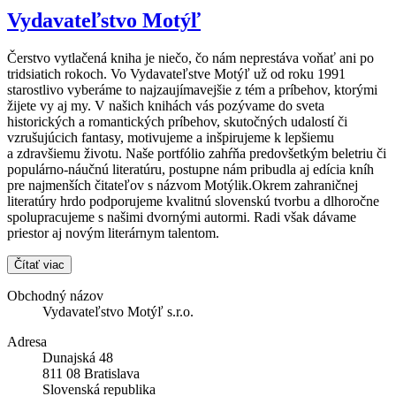
Vydavateľstvo Motýľ
Čerstvo vytlačená kniha je niečo, čo nám neprestáva voňať ani po
tridsiatich rokoch. Vo Vydavateľstve Motýľ už od roku 1991
starostlivo vyberáme to najzaujímavejšie z tém a príbehov, ktorými
žijete vy aj my. V našich knihách vás pozývame do sveta
historických a romantických príbehov, skutočných udalostí či
vzrušujúcich fantasy, motivujeme a inšpirujeme k lepšiemu
a zdravšiemu životu. Naše portfólio zahŕňa predovšetkým beletriu či
populárno-náučnú literatúru, postupne nám pribudla aj edícia kníh
pre najmenších čitateľov s názvom Motýlik.Okrem zahraničnej
literatúry hrdo podporujeme kvalitnú slovenskú tvorbu a dlhoročne
spolupracujeme s našimi dvornými autormi. Radi však dávame
priestor aj novým literárnym talentom.
Čítať viac
Obchodný názov
Vydavateľstvo Motýľ s.r.o.
Adresa
Dunajská 48
811 08 Bratislava
Slovenská republika