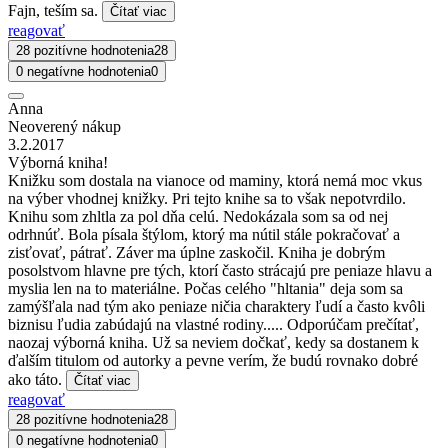
Fajn, teším sa.
Čítať viac
reagovať
28 pozitívne hodnotenia
28
0 negatívne hodnotenia
0
Anna
Neoverený nákup
3.2.2017
Výborná kniha!
Knižku som dostala na vianoce od maminy, ktorá nemá moc vkus
na výber vhodnej knižky. Pri tejto knihe sa to však nepotvrdilo.
Knihu som zhltla za pol dňa celú. Nedokázala som sa od nej
odrhnúť. Bola písala štýlom, ktorý ma nútil stále pokračovať a
zisťovať, pátrať. Záver ma úplne zaskočil. Kniha je dobrým
posolstvom hlavne pre tých, ktorí často strácajú pre peniaze hlavu a
myslia len na to materiálne. Počas celého "hltania" deja som sa
zamýšľala nad tým ako peniaze ničia charaktery ľudí a často kvôli
biznisu ľudia zabúdajú na vlastné rodiny..... Odporúčam prečítať,
naozaj výborná kniha. Už sa neviem dočkať, kedy sa dostanem k
ďalším titulom od autorky a pevne verím, že budú rovnako dobré
ako táto.
Čítať viac
reagovať
28 pozitívne hodnotenia
28
0 negatívne hodnotenia
0