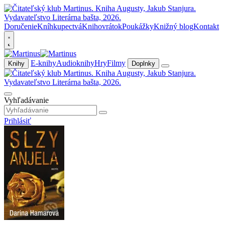
Doručenie
Kníhkupectvá
Knihovrátok
Poukážky
Knižný blog
Kontakt
E-knihy
Audioknihy
Hry
Filmy
Knihy
Doplnky
Vyhľadávanie
Prihlásiť