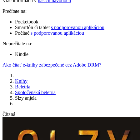
Viac informácií v
našich návodoch
Prečítate na:
Pocketbook
Smartfón či tablet
s podporovanou aplikáciou
Počítač
s podporovanou aplikáciou
Neprečítate na:
Kindle
Ako čítať e-knihy zabezpečené cez Adobe DRM?
Knihy
Beletria
Spoločenská beletria
Slzy anjela
Čítaná