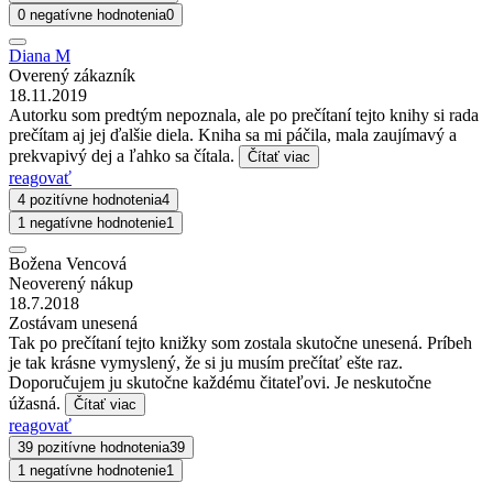
0 negatívne hodnotenia
0
Diana M
Overený zákazník
18.11.2019
Autorku som predtým nepoznala, ale po prečítaní tejto knihy si rada
prečítam aj jej ďalšie diela. Kniha sa mi páčila, mala zaujímavý a
prekvapivý dej a ľahko sa čítala.
Čítať viac
reagovať
4 pozitívne hodnotenia
4
1 negatívne hodnotenie
1
Božena Vencová
Neoverený nákup
18.7.2018
Zostávam unesená
Tak po prečítaní tejto knižky som zostala skutočne unesená. Príbeh
je tak krásne vymyslený, že si ju musím prečítať ešte raz.
Doporučujem ju skutočne každému čitateľovi. Je neskutočne
úžasná.
Čítať viac
reagovať
39 pozitívne hodnotenia
39
1 negatívne hodnotenie
1