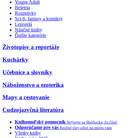
Young Adult
Beletria
Rozprávky
Sci-fi, fantasy a komiksy
Leporelá
Náučné knihy
Ďalšie kategórie
Životopisy a reportáže
Kuchárky
Učebnice a slovníky
Náboženstvo a ezoterika
Mapy a cestovanie
Cudzojazyčná literatúra
Knihomoľský pomocník
Spýtajte sa Sherlocka, čo čítať
Odporúčame pre vás
Knižné tipy ušité na mieru vám
Všetky knihy