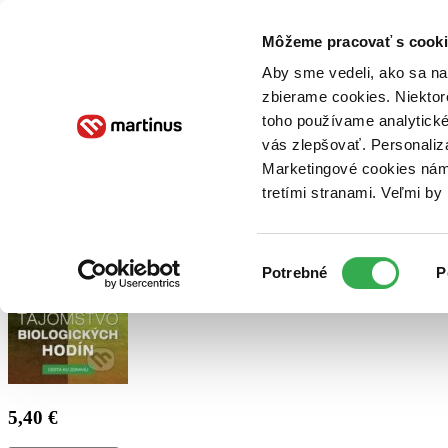
Doručenie
Kníhkupectvá
Knihovrátok
Poukážky
Knižný blog
Kontakt
Môžeme pracovať s cooki
Aby sme vedeli, ako sa na 
zbierame cookies. Niektor
E-knihy
Audioknihy
Hry
Filmy
Knihy
Doplnky
toho používame analytické
vás zlepšovať. Personaliz
Vyhľadávanie
Marketingové cookies nám 
tretími stranami. Veľmi b
Prihlásiť
Výber
Potrebné
P
súhlasu
5,40 €