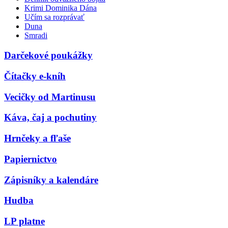
Krimi Dominika Dána
Učím sa rozprávať
Duna
Smradi
Darčekové poukážky
Čítačky e-kníh
Vecičky od Martinusu
Káva, čaj a pochutiny
Hrnčeky a fľaše
Papiernictvo
Zápisníky a kalendáre
Hudba
LP platne