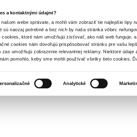
es a kontaktnými údajmi?
našom webe správate, a mohli vám zobraziť tie najlepšie tipy n
é sú naozaj potrebné a bez nich by naša stránka vôbec nefung
 cookies, ktoré nám umožňujú zisťovať, ako náš web funguje, a 
ačné cookies nám dovoľujú prispôsobovať stránku pre vašu lepši
zas umožňujú zobrazenie relevantnej reklamy. Niektoré údaje z
y nám pomohlo, keby sme mohli používať všetky tieto cookies. 
ersonalizačné
Analytické
Marketi