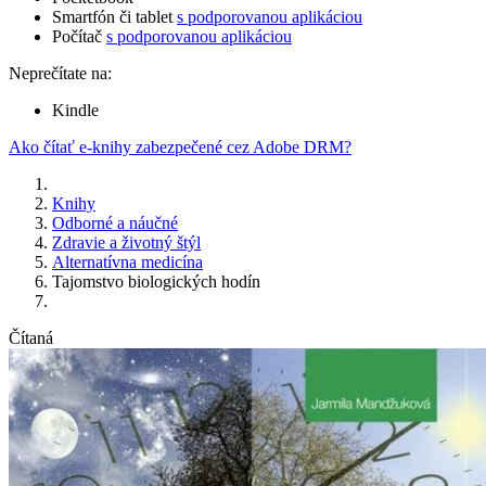
Smartfón či tablet
s podporovanou aplikáciou
Počítač
s podporovanou aplikáciou
Neprečítate na:
Kindle
Ako čítať e-knihy zabezpečené cez Adobe DRM?
Knihy
Odborné a náučné
Zdravie a životný štýl
Alternatívna medicína
Tajomstvo biologických hodín
Čítaná