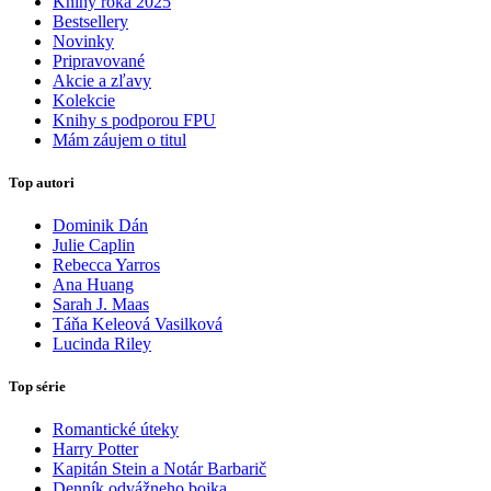
Knihy roka 2025
Bestsellery
Novinky
Pripravované
Akcie a zľavy
Kolekcie
Knihy s podporou FPU
Mám záujem o titul
Top autori
Dominik Dán
Julie Caplin
Rebecca Yarros
Ana Huang
Sarah J. Maas
Táňa Keleová Vasilková
Lucinda Riley
Top série
Romantické úteky
Harry Potter
Kapitán Stein a Notár Barbarič
Denník odvážneho bojka