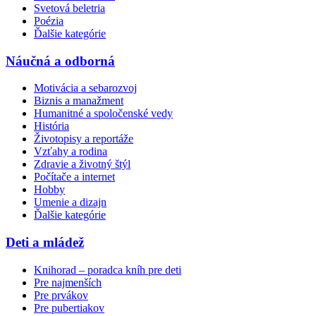
Svetová beletria
Poézia
Ďalšie kategórie
Náučná a odborná
Motivácia a sebarozvoj
Biznis a manažment
Humanitné a spoločenské vedy
História
Životopisy a reportáže
Vzťahy a rodina
Zdravie a životný štýl
Počítače a internet
Hobby
Umenie a dizajn
Ďalšie kategórie
Deti a mládež
Knihorad – poradca kníh pre deti
Pre najmenších
Pre prvákov
Pre pubertiakov