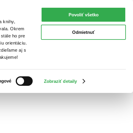
Povoliť všetko
a knihy,
ovala. Okrem
Odmietnuť
stále ho pre
u orientáciu.
dieľame aj s
Ďakujeme!
ngové
Zobraziť detaily