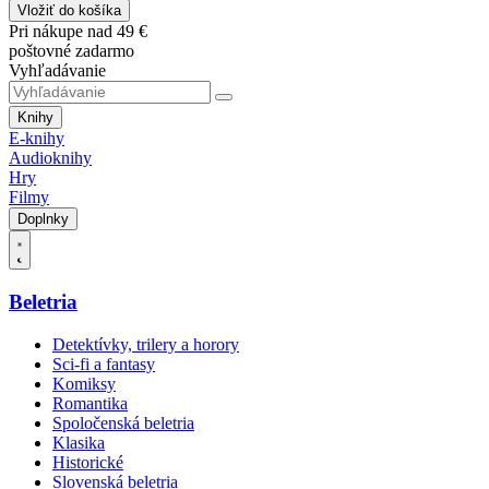
Vložiť do košíka
Pri nákupe nad 49 €
poštovné zadarmo
Vyhľadávanie
Knihy
E-knihy
Audioknihy
Hry
Filmy
Doplnky
Beletria
Detektívky, trilery a horory
Sci-fi a fantasy
Komiksy
Romantika
Spoločenská beletria
Klasika
Historické
Slovenská beletria