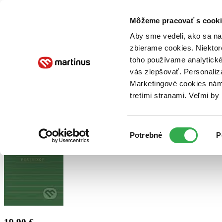
Doručenie
Kníhkupectvá
Knihovrátok
Poukážky
Knižný blog
Kontakt
Môžeme pracovať s cooki
Aby sme vedeli, ako sa na 
zbierame cookies. Niektor
E-knihy
Audioknihy
Hry
Filmy
Knihy
Doplnky
toho používame analytické
vás zlepšovať. Personaliz
Vyhľadávanie
Marketingové cookies nám 
tretími stranami. Veľmi b
Prihlásiť
Výber
Potrebné
P
súhlasu