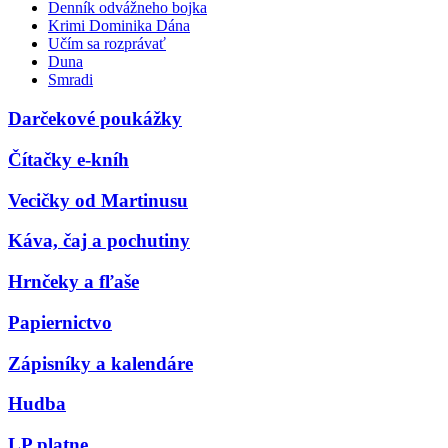
Denník odvážneho bojka
Krimi Dominika Dána
Učím sa rozprávať
Duna
Smradi
Darčekové poukážky
Čítačky e-kníh
Vecičky od Martinusu
Káva, čaj a pochutiny
Hrnčeky a fľaše
Papiernictvo
Zápisníky a kalendáre
Hudba
LP platne