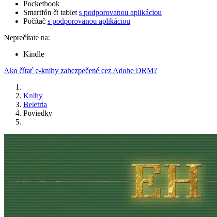
Pocketbook
Smartfón či tablet
s podporovanou aplikáciou
Počítač
s podporovanou aplikáciou
Neprečítate na:
Kindle
Ako čítať e-knihy zabezpečené cez Adobe DRM?
Knihy
Beletria
Poviedky