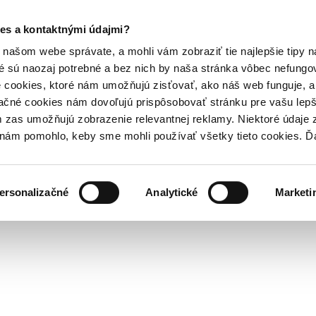
es a kontaktnými údajmi?
našom webe správate, a mohli vám zobraziť tie najlepšie tipy n
é sú naozaj potrebné a bez nich by naša stránka vôbec nefung
 cookies, ktoré nám umožňujú zisťovať, ako náš web funguje, a 
ačné cookies nám dovoľujú prispôsobovať stránku pre vašu lepši
zas umožňujú zobrazenie relevantnej reklamy. Niektoré údaje z
y nám pomohlo, keby sme mohli používať všetky tieto cookies. 
ersonalizačné
Analytické
Marketi