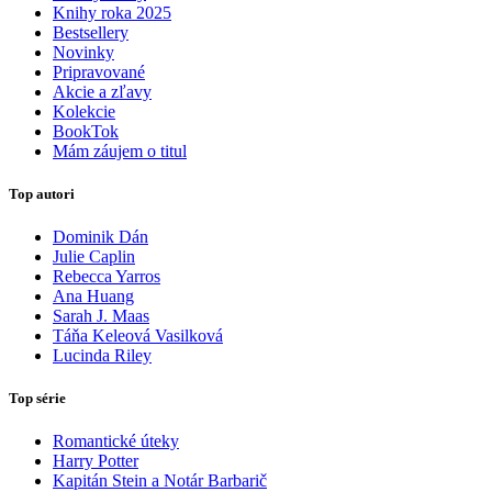
Knihy roka 2025
Bestsellery
Novinky
Pripravované
Akcie a zľavy
Kolekcie
BookTok
Mám záujem o titul
Top autori
Dominik Dán
Julie Caplin
Rebecca Yarros
Ana Huang
Sarah J. Maas
Táňa Keleová Vasilková
Lucinda Riley
Top série
Romantické úteky
Harry Potter
Kapitán Stein a Notár Barbarič