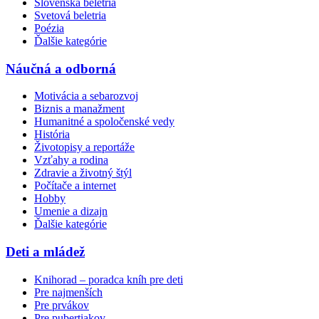
Slovenská beletria
Svetová beletria
Poézia
Ďalšie kategórie
Náučná a odborná
Motivácia a sebarozvoj
Biznis a manažment
Humanitné a spoločenské vedy
História
Životopisy a reportáže
Vzťahy a rodina
Zdravie a životný štýl
Počítače a internet
Hobby
Umenie a dizajn
Ďalšie kategórie
Deti a mládež
Knihorad – poradca kníh pre deti
Pre najmenších
Pre prvákov
Pre pubertiakov