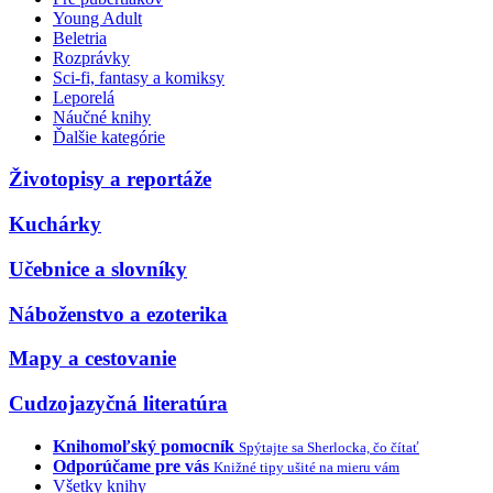
Young Adult
Beletria
Rozprávky
Sci-fi, fantasy a komiksy
Leporelá
Náučné knihy
Ďalšie kategórie
Životopisy a reportáže
Kuchárky
Učebnice a slovníky
Náboženstvo a ezoterika
Mapy a cestovanie
Cudzojazyčná literatúra
Knihomoľský pomocník
Spýtajte sa Sherlocka, čo čítať
Odporúčame pre vás
Knižné tipy ušité na mieru vám
Všetky knihy