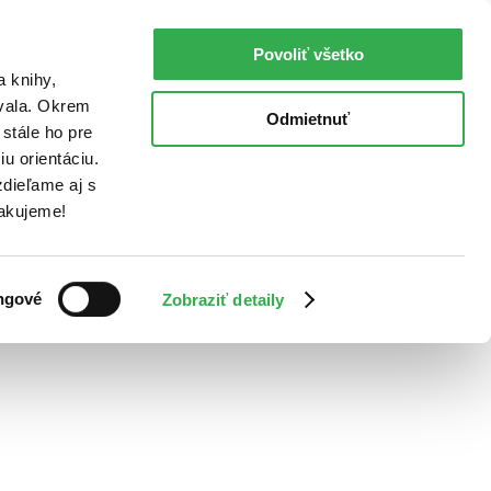
Povoliť všetko
a knihy,
ovala. Okrem
Odmietnuť
stále ho pre
u orientáciu.
dieľame aj s
Ďakujeme!
ngové
Zobraziť detaily