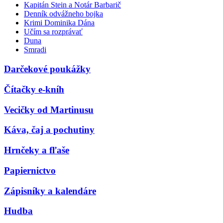
Kapitán Stein a Notár Barbarič
Denník odvážneho bojka
Krimi Dominika Dána
Učím sa rozprávať
Duna
Smradi
Darčekové poukážky
Čítačky e-kníh
Vecičky od Martinusu
Káva, čaj a pochutiny
Hrnčeky a fľaše
Papiernictvo
Zápisníky a kalendáre
Hudba