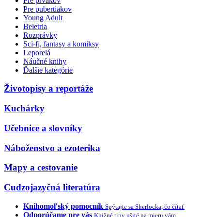
Pre prvákov
Pre pubertiakov
Young Adult
Beletria
Rozprávky
Sci-fi, fantasy a komiksy
Leporelá
Náučné knihy
Ďalšie kategórie
Životopisy a reportáže
Kuchárky
Učebnice a slovníky
Náboženstvo a ezoterika
Mapy a cestovanie
Cudzojazyčná literatúra
Knihomoľský pomocník
Spýtajte sa Sherlocka, čo čítať
Odporúčame pre vás
Knižné tipy ušité na mieru vám