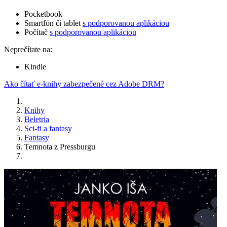
Pocketbook
Smartfón či tablet
s podporovanou aplikáciou
Počítač
s podporovanou aplikáciou
Neprečítate na:
Kindle
Ako čítať e-knihy zabezpečené cez Adobe DRM?
Knihy
Beletria
Sci-fi a fantasy
Fantasy
Temnota z Pressburgu