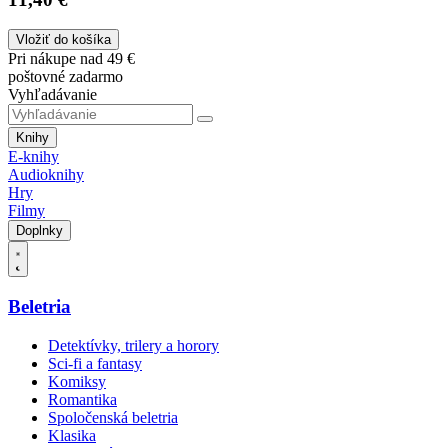
Vložiť do košíka
Pri nákupe nad 49 €
poštovné zadarmo
Vyhľadávanie
Knihy
E-knihy
Audioknihy
Hry
Filmy
Doplnky
Beletria
Detektívky, trilery a horory
Sci-fi a fantasy
Komiksy
Romantika
Spoločenská beletria
Klasika