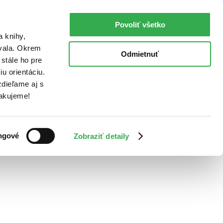
Povoliť všetko
a knihy,
ovala. Okrem
Odmietnuť
stále ho pre
u orientáciu.
dieľame aj s
Ďakujeme!
ngové
Zobraziť detaily