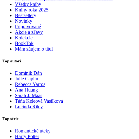
Všetky knihy
Knihy roka 2025
Bestsellery
Novinky
Pripravované
Akcie a zľavy
Kolekcie
BookTok
Mám záujem o titul
Top autori
Dominik Dán
Julie Caplin
Rebecca Yarros
Ana Huang
Sarah J. Maas
Táňa Keleová Vasilková
Lucinda Riley
Top série
Romantické úteky
Harry Potter