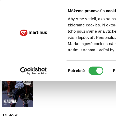
Doručenie
Kníhkupectvá
Knihovrátok
Poukážky
Knižný blog
Kontakt
Môžeme pracovať s cooki
Aby sme vedeli, ako sa na 
zbierame cookies. Niektor
E-knihy
Audioknihy
Hry
Filmy
Knihy
Doplnky
toho používame analytické
vás zlepšovať. Personaliz
Vyhľadávanie
Marketingové cookies nám 
tretími stranami. Veľmi b
Prihlásiť
Výber
Potrebné
P
súhlasu
11,40 €