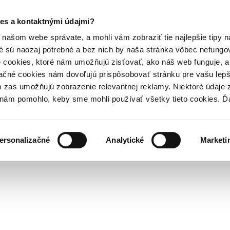
es a kontaktnými údajmi?
našom webe správate, a mohli vám zobraziť tie najlepšie tipy n
é sú naozaj potrebné a bez nich by naša stránka vôbec nefung
 cookies, ktoré nám umožňujú zisťovať, ako náš web funguje, a 
ačné cookies nám dovoľujú prispôsobovať stránku pre vašu lepši
zas umožňujú zobrazenie relevantnej reklamy. Niektoré údaje z
y nám pomohlo, keby sme mohli používať všetky tieto cookies. 
ersonalizačné
Analytické
Marketi