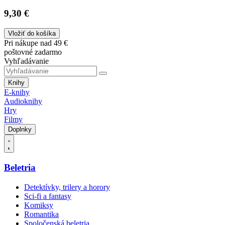
9,30 €
Vložiť do košíka
Pri nákupe nad 49 €
poštovné zadarmo
Vyhľadávanie
Knihy
E-knihy
Audioknihy
Hry
Filmy
Doplnky
Beletria
Detektívky, trilery a horory
Sci-fi a fantasy
Komiksy
Romantika
Spoločenská beletria