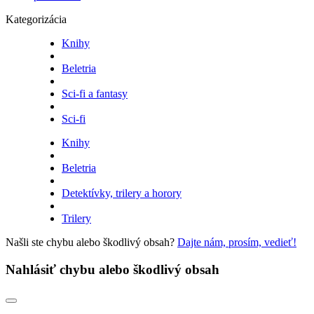
Kategorizácia
Knihy
Beletria
Sci-fi a fantasy
Sci-fi
Knihy
Beletria
Detektívky, trilery a horory
Trilery
Našli ste chybu alebo škodlivý obsah?
Dajte nám, prosím, vedieť!
Nahlásiť chybu alebo škodlivý obsah