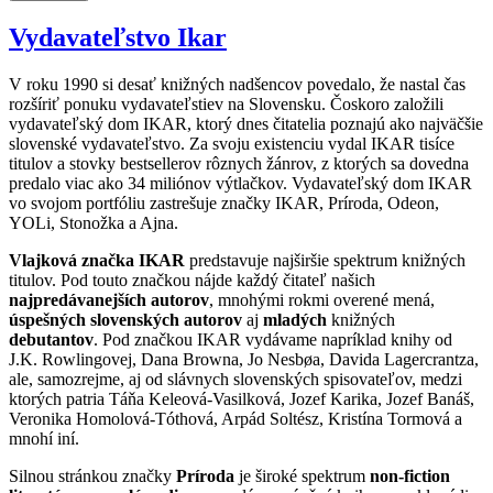
Vydavateľstvo Ikar
V roku 1990 si desať knižných nadšencov povedalo, že nastal čas
rozšíriť ponuku vydavateľstiev na Slovensku. Čoskoro založili
vydavateľský dom IKAR, ktorý dnes čitatelia poznajú ako najväčšie
slovenské vydavateľstvo. Za svoju existenciu vydal IKAR tisíce
titulov a stovky bestsellerov rôznych žánrov, z ktorých sa dovedna
predalo viac ako 34 miliónov výtlačkov. Vydavateľský dom IKAR
vo svojom portfóliu zastrešuje značky IKAR, Príroda, Odeon,
YOLi, Stonožka a Ajna.
Vlajková značka IKAR
predstavuje najširšie spektrum knižných
titulov. Pod touto značkou nájde každý čitateľ našich
najpredávanejších autorov
, mnohými rokmi overené mená,
úspešných slovenských autorov
aj
mladých
knižných
debutantov
. Pod značkou IKAR vydávame napríklad knihy od
J.K. Rowlingovej, Dana Browna, Jo Nesbøa, Davida Lagercrantza,
ale, samozrejme, aj od slávnych slovenských spisovateľov, medzi
ktorých patria Táňa Keleová-Vasilková, Jozef Karika, Jozef Banáš,
Veronika Homolová-Tóthová, Arpád Soltész, Kristína Tormová a
mnohí iní.
Silnou stránkou značky
Príroda
je široké spektrum
non-fiction