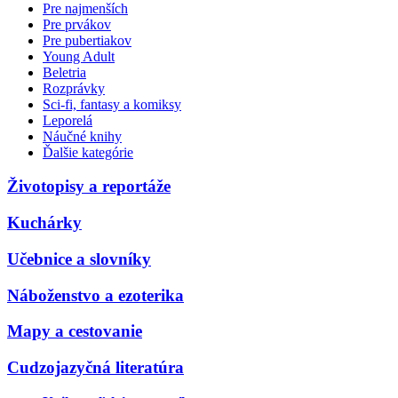
Pre najmenších
Pre prvákov
Pre pubertiakov
Young Adult
Beletria
Rozprávky
Sci-fi, fantasy a komiksy
Leporelá
Náučné knihy
Ďalšie kategórie
Životopisy a reportáže
Kuchárky
Učebnice a slovníky
Náboženstvo a ezoterika
Mapy a cestovanie
Cudzojazyčná literatúra