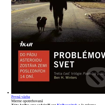
Pevná väzba
Mierne opotrebovaná