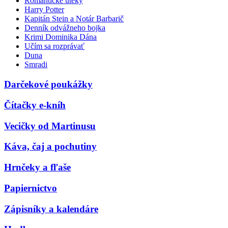
Romantické úteky
Harry Potter
Kapitán Stein a Notár Barbarič
Denník odvážneho bojka
Krimi Dominika Dána
Učím sa rozprávať
Duna
Smradi
Darčekové poukážky
Čítačky e-kníh
Vecičky od Martinusu
Káva, čaj a pochutiny
Hrnčeky a fľaše
Papiernictvo
Zápisníky a kalendáre