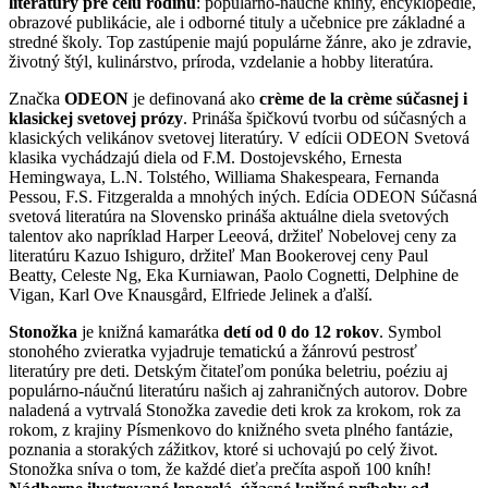
literatúry pre celú rodinu
: populárno-náučné knihy, encyklopédie,
obrazové publikácie, ale i odborné tituly a učebnice pre základné a
stredné školy. Top zastúpenie majú populárne žánre, ako je zdravie,
životný štýl, kulinárstvo, príroda, vzdelanie a hobby literatúra.
Značka
ODEON
je definovaná ako
crème de la crème súčasnej i
klasickej svetovej prózy
. Prináša špičkovú tvorbu od súčasných a
klasických velikánov svetovej literatúry. V edícii ODEON Svetová
klasika vychádzajú diela od F.M. Dostojevského, Ernesta
Hemingwaya, L.N. Tolstého, Williama Shakespeara, Fernanda
Pessou, F.S. Fitzgeralda a mnohých iných. Edícia ODEON Súčasná
svetová literatúra na Slovensko prináša aktuálne diela svetových
talentov ako napríklad Harper Leeová, držiteľ Nobelovej ceny za
literatúru Kazuo Ishiguro, držiteľ Man Bookerovej ceny Paul
Beatty, Celeste Ng, Eka Kurniawan, Paolo Cognetti, Delphine de
Vigan, Karl Ove Knausgård, Elfriede Jelinek a ďalší.
Stonožka
je knižná kamarátka
detí od 0 do 12 rokov
. Symbol
stonohého zvieratka vyjadruje tematickú a žánrovú pestrosť
literatúry pre deti. Detským čitateľom ponúka beletriu, poéziu aj
populárno-náučnú literatúru našich aj zahraničných autorov. Dobre
naladená a vytrvalá Stonožka zavedie deti krok za krokom, rok za
rokom, z krajiny Písmenkovo do knižného sveta plného fantázie,
poznania a storakých zážitkov, ktoré si uchovajú po celý život.
Stonožka sníva o tom, že každé dieťa prečíta aspoň 100 kníh!