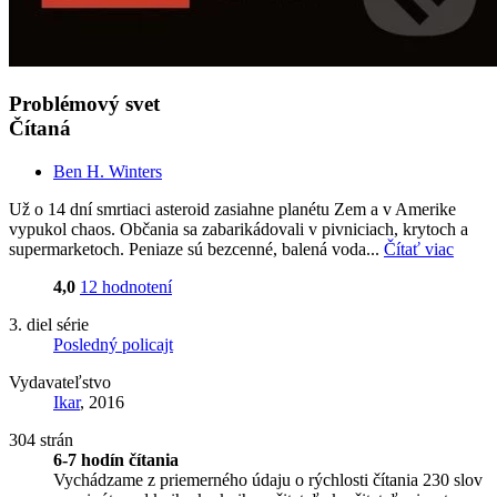
Problémový svet
Čítaná
Ben H. Winters
Už o 14 dní smrtiaci asteroid zasiahne planétu Zem a v Amerike
vypukol chaos. Občania sa zabarikádovali v pivniciach, krytoch a
supermarketoch. Peniaze sú bezcenné, balená voda...
Čítať viac
4,0
12 hodnotení
3. diel série
Posledný policajt
Vydavateľstvo
Ikar
, 2016
304 strán
6-7 hodín čítania
Vychádzame z priemerného údaju o rýchlosti čítania 230 slov