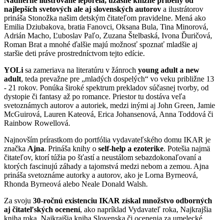
Nádherne ilustrované leporelá, úžasné knižné príbehy od
najlepších svetových ale aj slovenských autorov
a ilustrátorov
prináša Stonožka našim detským čitateľom pravidelne. Mená ako
Emilia Dziubakova, bratia Fanovci, Oksana Bula, Tina Minorová,
Adrián Macho, Ľuboslav Paľo, Zuzana Štelbaská, Ivona Ďuričová,
Roman Brat a mnohé ďalšie majú možnosť spoznať mladšie aj
staršie deti práve prostredníctvom tejto edície.
YOLi
sa zameriava na literatúru v žánroch
young adult a new
adult
, teda prevažne pre „mladých dospelých“ vo veku približne 13
- 21 rokov. Ponúka široké spektrum prekladov súčasnej tvorby, od
dystopie či fantasy až po romance. Priestor tu dostáva veľa
svetoznámych autorov a autoriek, medzi inými aj John Green, Jamie
McGuirová, Lauren Kateová, Erica Johansenová, Anna Toddová či
Rainbow Rowellová.
Najnovším prírastkom do portfólia vydavateľského domu IKAR je
značka
Ajna
. Prináša knihy o
self-help a ezoterike
. Potešia najmä
čitateľov, ktorí túžia po šťastí a neustálom sebazdokonaľovaní a
ktorých fascinujú záhady a tajomstvá medzi nebom a zemou. Ajna
prináša svetoznáme autorky a autorov, ako je Lorna Byrneová,
Rhonda Byrneová alebo Neale Donald Walsh.
Za svoju
30-ročnú existenciu IKAR získal množstvo odborných
aj čitateľských ocenení
, ako napríklad Vydavateľ roka, Najkrajšia
kniha roka, Najkrajšia kniha Slovenska či ocenenia za umelecké