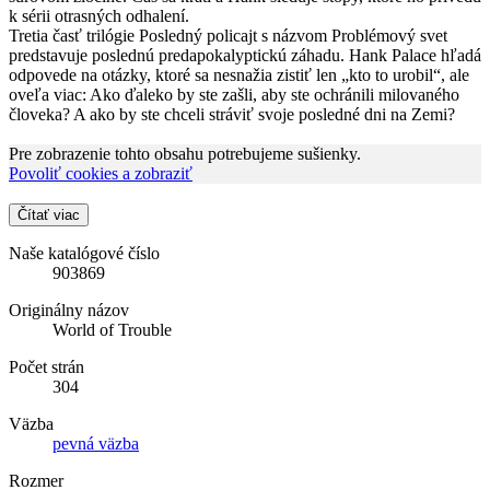
k sérii otrasných odhalení.
Tretia časť trilógie Posledný policajt s názvom Problémový svet
predstavuje poslednú predapokalyptickú záhadu. Hank Palace hľadá
odpovede na otázky, ktoré sa nesnažia zistiť len „kto to urobil“, ale
oveľa viac: Ako ďaleko by ste zašli, aby ste ochránili milovaného
človeka? A ako by ste chceli stráviť svoje posledné dni na Zemi?
Pre zobrazenie tohto obsahu potrebujeme sušienky.
Povoliť cookies a zobraziť
Čítať viac
Naše katalógové číslo
903869
Originálny názov
World of Trouble
Počet strán
304
Väzba
pevná väzba
Rozmer