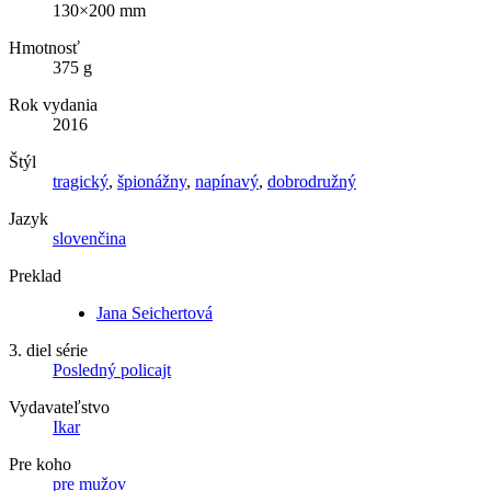
130×200 mm
Hmotnosť
375 g
Rok vydania
2016
Štýl
tragický
,
špionážny
,
napínavý
,
dobrodružný
Jazyk
slovenčina
Preklad
Jana Seichertová
3. diel série
Posledný policajt
Vydavateľstvo
Ikar
Pre koho
pre mužov