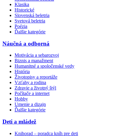
Klasika
Historické
Slovenská beletria
Svetová beletria
Poézia
Ďalšie kategórie
Náučná a odborná
Motivácia a sebarozvoj
Biznis a manažment
Humanitné a spoločenské vedy
História
Životopisy a reportáže
Vzťahy a rodina
Zdravie a životný štýl
Počítače a internet
Hobby
Umenie a dizajn
Ďalšie kategórie
Deti a mládež
Knihorad – poradca kníh pre deti