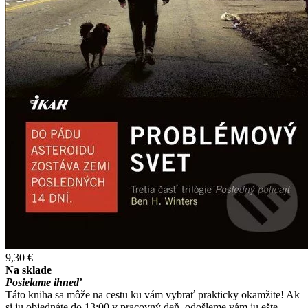
9,30 €
Na sklade
Posielame ihneď
Táto kniha sa môže na cestu ku vám vybrať prakticky okamžite! Ak
si ju objednáte do 13:00 v pracovný deň, odošleme vám ju ešte