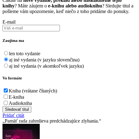
Čakáte na
nové vydanie, preklad alebo naskladnenie tejto
knihy
? Máte záujem o
e-knihu alebo audioknihu
? Sledujte titul a
pošleme vám upozornenie, keď niečo z toho pridáme do ponuky.
E-mail
Zaujíma ma
len toto vydanie
aj iné vydania (v jazyku slovenčina)
aj iné vydania (v akomkoľvek jazyku)
Vo formáte
Kniha (vrátane čítaných)
E-kniha
Audiokniha
Sledovať titul
Pridať citát
Pamäť rada zahmlieva predchádzajúce zlyhania.