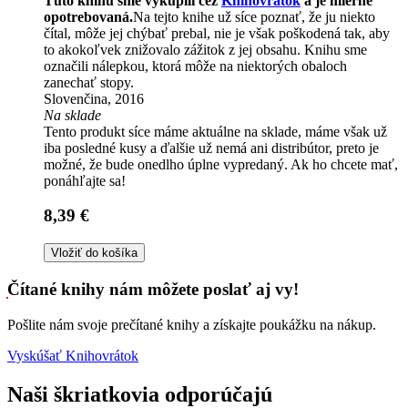
Túto knihu sme vykúpili cez
Knihovrátok
a je mierne
opotrebovaná.
Na tejto knihe už síce poznať, že ju niekto
čítal, môže jej chýbať prebal, nie je však poškodená tak, aby
to akokoľvek znižovalo zážitok z jej obsahu. Knihu sme
označili nálepkou, ktorá môže na niektorých obaloch
zanechať stopy.
Slovenčina, 2016
Na sklade
Tento produkt síce máme aktuálne na sklade, máme však už
iba posledné kusy a ďalšie už nemá ani distribútor, preto je
možné, že bude onedlho úplne vypredaný. Ak ho chcete mať,
ponáhľajte sa!
8,39 €
Vložiť do košíka
Čítané knihy nám môžete poslať aj vy!
Pošlite nám svoje prečítané knihy a získajte poukážku na nákup.
Vyskúšať Knihovrátok
Naši škriatkovia odporúčajú