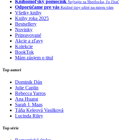
Knihomoľský pomocník
Spýtajte sa Sherlocka, čo čítať
Odporúčame pre vás
Knižné tipy ušité na mieru vám
Všetky knihy
Knihy roka 2025
Bestsellery
Novinky
Pripravované
Akcie a zľavy
Kolekcie
BookTok
Mám záujem o titul
Top autori
Dominik Dán
Julie Caplin
Rebecca Yarros
Ana Huang
Sarah J. Maas
Táňa Keleová Vasilková
Lucinda Riley
Top série