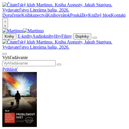
Doručenie
Kníhkupectvá
Knihovrátok
Poukážky
Knižný blog
Kontakt
E-knihy
Audioknihy
Hry
Filmy
Knihy
Doplnky
Vyhľadávanie
Prihlásiť