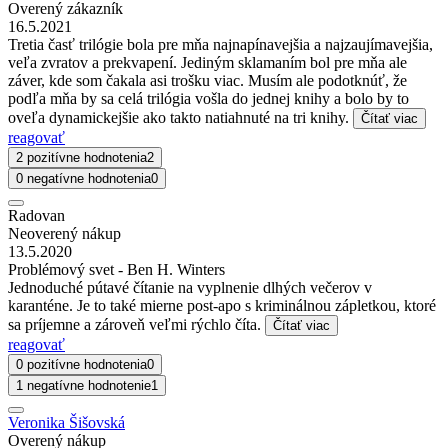
Overený zákazník
16.5.2021
Tretia časť trilógie bola pre mňa najnapínavejšia a najzaujímavejšia,
veľa zvratov a prekvapení. Jediným sklamaním bol pre mňa ale
záver, kde som čakala asi trošku viac. Musím ale podotknúť, že
podľa mňa by sa celá trilógia vošla do jednej knihy a bolo by to
oveľa dynamickejšie ako takto natiahnuté na tri knihy.
Čítať viac
reagovať
2 pozitívne hodnotenia
2
0 negatívne hodnotenia
0
Radovan
Neoverený nákup
13.5.2020
Problémový svet - Ben H. Winters
Jednoduché pútavé čítanie na vyplnenie dlhých večerov v
karanténe. Je to také mierne post-apo s kriminálnou zápletkou, ktoré
sa príjemne a zároveň veľmi rýchlo číta.
Čítať viac
reagovať
0 pozitívne hodnotenia
0
1 negatívne hodnotenie
1
Veronika Šišovská
Overený nákup