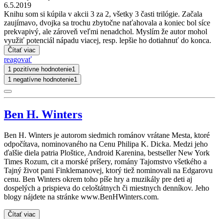
6.5.2019
Knihu som si kúpila v akcii 3 za 2, všetky 3 časti trilógie. Začala
zaujímavo, dvojka sa trochu zbytočne naťahovala a koniec bol síce
prekvapivý, ale zároveň veľmi nenadchol. Myslím že autor mohol
využiť potenciál nápadu viacej, resp. lepšie ho dotiahnuť do konca.
Čítať viac
reagovať
1 pozitívne hodnotenie
1
1 negatívne hodnotenie
1
Ben H. Winters
Ben H. Winters je autorom siedmich románov vrátane Mesta, ktoré
odpočítava, nominovaného na Cenu Philipa K. Dicka. Medzi jeho
ďalšie diela patria Ploštice, Android Karenina, bestseller New York
Times Rozum, cit a morské príšery, romány Tajomstvo všetkého a
Tajný život pani Finklemanovej, ktorý tiež nominovali na Edgarovu
cenu. Ben Winters okrem toho píše hry a muzikály pre deti aj
dospelých a prispieva do celoštátnych či miestnych denníkov. Jeho
blogy nájdete na stránke www.BenHWinters.com.
Čítať viac