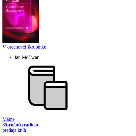
V orechovej škrupinke
Ian McEwan
Máme
35-ročnú tradíciu
predaja kníh