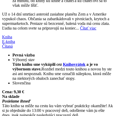
za minútu, od knihy ku knihe a čitateľa ku čitateľovi sa to
však môže líšiť.
Už o 14 dní smrtiaci asteroid zasiahne planétu Zem a v Amerike
vypukol chaos. Občania sa zabarikádovali v pivniciach, krytoch a
supermarketoch. Peniaze sú bezcenné, balená voda má cenu zlata.
Ľudia na celom svete sa pripravujú na koniec...
Čítať viac
Kniha
E-kniha
Čítaná
Pevná väzba
Výborný stav
Túto knihu sme vykúpili cez
Knihovrátok
a je vo
výbornom stave.
Rozdiel medzi touto knihou a novou by ste
asi ani nespoznali. Knihu sme označili nálepkou, ktorá môže
na niektorých obaloch zanechať stopy.
Slovenčina
Cena:
9,30 €
Na sklade
Posielame ihneď
Táto kniha sa môže na cestu ku vám vybrať prakticky okamžite! Ak
si ju objednáte do 13:00 v pracovný deň, odošleme vám ju ešte
dnes, inak najneskôr nasledujúci pracovný deň.