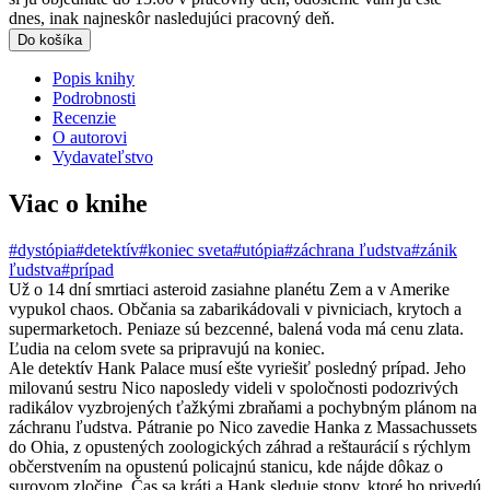
dnes, inak najneskôr nasledujúci pracovný deň.
Do košíka
Popis knihy
Podrobnosti
Recenzie
O autorovi
Vydavateľstvo
Viac o knihe
#dystópia
#detektív
#koniec sveta
#utópia
#záchrana ľudstva
#zánik
ľudstva
#prípad
Už o 14 dní smrtiaci asteroid zasiahne planétu Zem a v Amerike
vypukol chaos. Občania sa zabarikádovali v pivniciach, krytoch a
supermarketoch. Peniaze sú bezcenné, balená voda má cenu zlata.
Ľudia na celom svete sa pripravujú na koniec.
Ale detektív Hank Palace musí ešte vyriešiť posledný prípad. Jeho
milovanú sestru Nico naposledy videli v spoločnosti podozrivých
radikálov vyzbrojených ťažkými zbraňami a pochybným plánom na
záchranu ľudstva. Pátranie po Nico zavedie Hanka z Massachussets
do Ohia, z opustených zoologických záhrad a reštaurácií s rýchlym
občerstvením na opustenú policajnú stanicu, kde nájde dôkaz o
surovom zločine. Čas sa kráti a Hank sleduje stopy, ktoré ho privedú