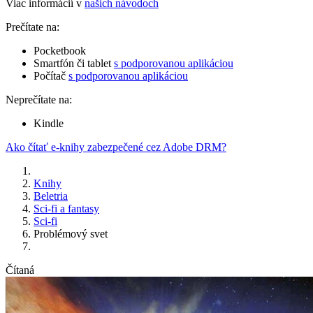
Viac informácií v
našich návodoch
Prečítate na:
Pocketbook
Smartfón či tablet
s podporovanou aplikáciou
Počítač
s podporovanou aplikáciou
Neprečítate na:
Kindle
Ako čítať e-knihy zabezpečené cez Adobe DRM?
Knihy
Beletria
Sci-fi a fantasy
Sci-fi
Problémový svet
Čítaná