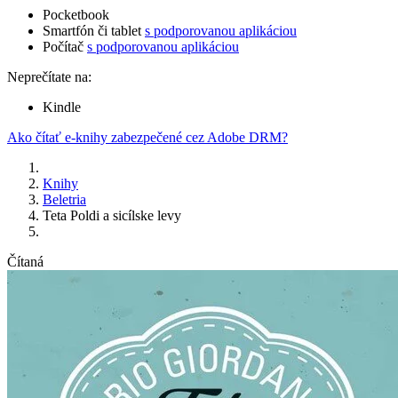
Pocketbook
Smartfón či tablet
s podporovanou aplikáciou
Počítač
s podporovanou aplikáciou
Neprečítate na:
Kindle
Ako čítať e-knihy zabezpečené cez Adobe DRM?
Knihy
Beletria
Teta Poldi a sicílske levy
Čítaná