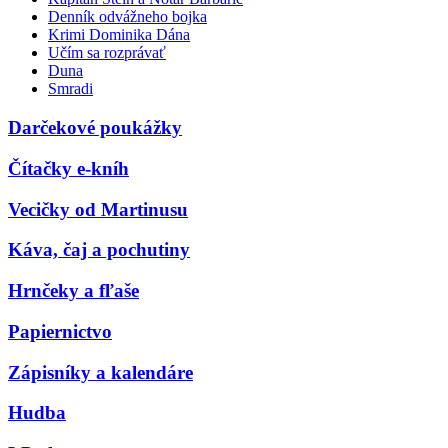
Denník odvážneho bojka
Krimi Dominika Dána
Učím sa rozprávať
Duna
Smradi
Darčekové poukážky
Čítačky e-kníh
Vecičky od Martinusu
Káva, čaj a pochutiny
Hrnčeky a fľaše
Papiernictvo
Zápisníky a kalendáre
Hudba