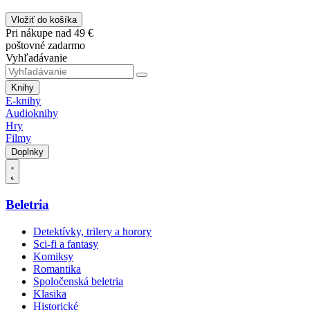
Vložiť do košíka
Pri nákupe nad 49 €
poštovné zadarmo
Vyhľadávanie
Knihy
E-knihy
Audioknihy
Hry
Filmy
Doplnky
Beletria
Detektívky, trilery a horory
Sci-fi a fantasy
Komiksy
Romantika
Spoločenská beletria
Klasika
Historické