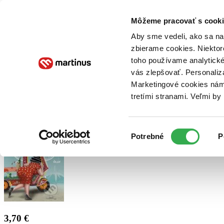
Doručenie
Kníhkupectvá
Knihovrátok
Poukážky
Knižný blog
Kontakt
Môžeme pracovať s cooki
Aby sme vedeli, ako sa na 
zbierame cookies. Niektor
E-knihy
Audioknihy
Hry
Filmy
Knihy
Doplnky
toho používame analytické
vás zlepšovať. Personaliz
Vyhľadávanie
Marketingové cookies nám 
tretími stranami. Veľmi b
Prihlásiť
Výber
Potrebné
P
súhlasu
3,70 €