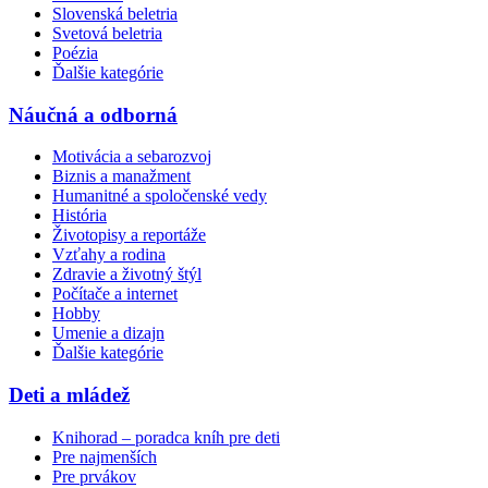
Slovenská beletria
Svetová beletria
Poézia
Ďalšie kategórie
Náučná a odborná
Motivácia a sebarozvoj
Biznis a manažment
Humanitné a spoločenské vedy
História
Životopisy a reportáže
Vzťahy a rodina
Zdravie a životný štýl
Počítače a internet
Hobby
Umenie a dizajn
Ďalšie kategórie
Deti a mládež
Knihorad – poradca kníh pre deti
Pre najmenších
Pre prvákov