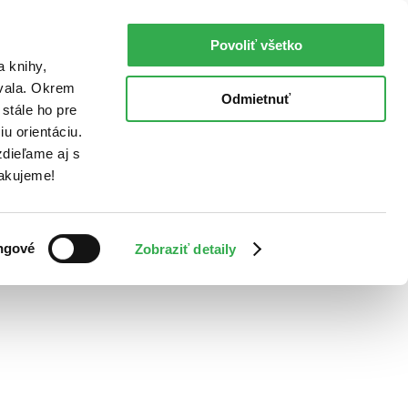
Povoliť všetko
a knihy,
ovala. Okrem
Odmietnuť
stále ho pre
u orientáciu.
dieľame aj s
Ďakujeme!
ngové
Zobraziť detaily