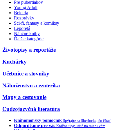
Pre pubertiakov
Young Adult
Beletria
Rozprávky
Sci-fi, fantasy a komiksy
Leporelá
Náučné knihy
Ďalšie kategórie
Životopisy a reportáže
Kuchárky
Učebnice a slovníky
Náboženstvo a ezoterika
Mapy a cestovanie
Cudzojazyčná literatúra
Knihomoľský pomocník
Spýtajte sa Sherlocka, čo čítať
Odporúčame pre vás
Knižné tipy ušité na mieru vám