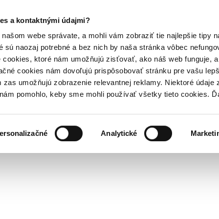
es a kontaktnými údajmi?
našom webe správate, a mohli vám zobraziť tie najlepšie tipy n
é sú naozaj potrebné a bez nich by naša stránka vôbec nefung
 cookies, ktoré nám umožňujú zisťovať, ako náš web funguje, a 
ačné cookies nám dovoľujú prispôsobovať stránku pre vašu lepši
zas umožňujú zobrazenie relevantnej reklamy. Niektoré údaje z
y nám pomohlo, keby sme mohli používať všetky tieto cookies. 
ersonalizačné
Analytické
Marketi