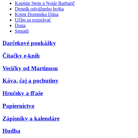
Kapitán Stein a Notár Barbarič
Denník odvážneho bojka
Krimi Dominika Dána
Učím sa rozprávať
Duna
Smradi
Darčekové poukážky
Čítačky e-kníh
Vecičky od Martinusu
Káva, čaj a pochutiny
Hrnčeky a fľaše
Papiernictvo
Zápisníky a kalendáre
Hudba