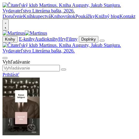
Doručenie
Kníhkupectvá
Knihovrátok
Poukážky
Knižný blog
Kontakt
E-knihy
Audioknihy
Hry
Filmy
Knihy
Doplnky
Vyhľadávanie
Prihlásiť