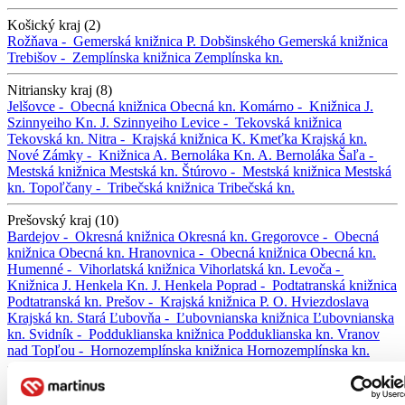
Košický kraj (2)
Rožňava -
Gemerská knižnica P. Dobšinského
Gemerská knižnica
Trebišov -
Zemplínska knižnica
Zemplínska kn.
Nitriansky kraj (8)
Jelšovce -
Obecná knižnica
Obecná kn.
Komárno -
Knižnica J.
Szinnyeiho
Kn. J. Szinnyeiho
Levice -
Tekovská knižnica
Tekovská kn.
Nitra -
Krajská knižnica K. Kmeťka
Krajská kn.
Nové Zámky -
Knižnica A. Bernoláka
Kn. A. Bernoláka
Šaľa -
Mestská knižnica
Mestská kn.
Štúrovo -
Mestská knižnica
Mestská
kn.
Topoľčany -
Tribečská knižnica
Tribečská kn.
Prešovský kraj (10)
Bardejov -
Okresná knižnica
Okresná kn.
Gregorovce -
Obecná
knižnica
Obecná kn.
Hranovnica -
Obecná knižnica
Obecná kn.
Humenné -
Vihorlatská knižnica
Vihorlatská kn.
Levoča -
Knižnica J. Henkela
Kn. J. Henkela
Poprad -
Podtatranská knižnica
Podtatranská kn.
Prešov -
Krajská knižnica P. O. Hviezdoslava
Krajská kn.
Stará Ľubovňa -
Ľubovnianska knižnica
Ľubovnianska
kn.
Svidník -
Podduklianska knižnica
Podduklianska kn.
Vranov
nad Topľou -
Hornozemplínska knižnica
Hornozemplínska kn.
Trenčiansky kraj (2)
Prievidza -
Hornonitrianska knižnica
Hornonitrianska kn.
Trenčín -