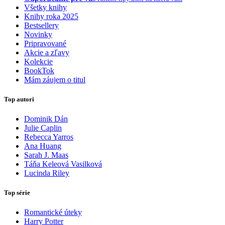
Všetky knihy
Knihy roka 2025
Bestsellery
Novinky
Pripravované
Akcie a zľavy
Kolekcie
BookTok
Mám záujem o titul
Top autori
Dominik Dán
Julie Caplin
Rebecca Yarros
Ana Huang
Sarah J. Maas
Táňa Keleová Vasilková
Lucinda Riley
Top série
Romantické úteky
Harry Potter