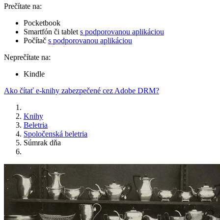
Prečítate na:
Pocketbook
Smartfón či tablet
s podporovanou aplikáciou
Počítač
s podporovanou aplikáciou
Neprečítate na:
Kindle
Ako čítať e-knihy zabezpečené cez Adobe DRM?
Knihy
Beletria
Spoločenská beletria
Súmrak dňa