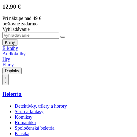
12,90 €
Pri nákupe nad 49 €
poštovné zadarmo
Vyhľadávanie
Knihy
E-knihy
Audioknihy
Hry
Filmy
Doplnky
Beletria
Detektívky, trilery a horory
Sci-fi a fantasy
Komiksy
Romantika
Spoločenská beletria
Klasika