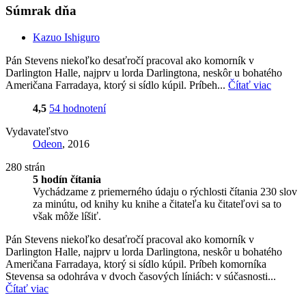
Súmrak dňa
Kazuo Ishiguro
Pán Stevens niekoľko desaťročí pracoval ako komorník v
Darlington Halle, najprv u lorda Darlingtona, neskôr u bohatého
Američana Farradaya, ktorý si sídlo kúpil. Príbeh...
Čítať viac
4,5
54 hodnotení
Vydavateľstvo
Odeon
, 2016
280 strán
5 hodín čítania
Vychádzame z priemerného údaju o rýchlosti čítania 230 slov
za minútu, od knihy ku knihe a čitateľa ku čitateľovi sa to
však môže líšiť.
Pán Stevens niekoľko desaťročí pracoval ako komorník v
Darlington Halle, najprv u lorda Darlingtona, neskôr u bohatého
Američana Farradaya, ktorý si sídlo kúpil. Príbeh komorníka
Stevensa sa odohráva v dvoch časových líniách: v súčasnosti...
Čítať viac