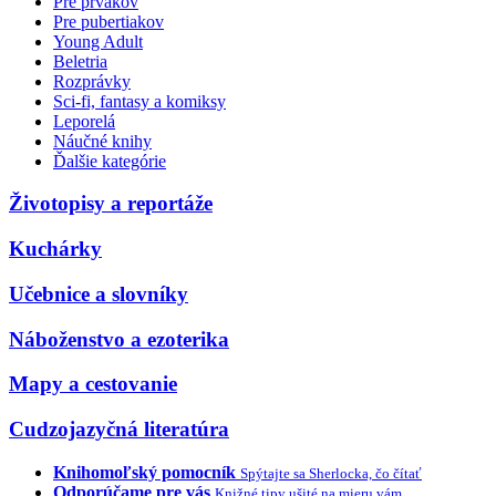
Pre prvákov
Pre pubertiakov
Young Adult
Beletria
Rozprávky
Sci-fi, fantasy a komiksy
Leporelá
Náučné knihy
Ďalšie kategórie
Životopisy a reportáže
Kuchárky
Učebnice a slovníky
Náboženstvo a ezoterika
Mapy a cestovanie
Cudzojazyčná literatúra
Knihomoľský pomocník
Spýtajte sa Sherlocka, čo čítať
Odporúčame pre vás
Knižné tipy ušité na mieru vám