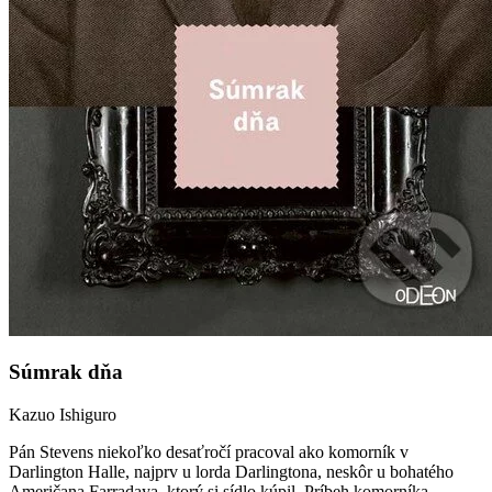
Súmrak dňa
Kazuo Ishiguro
Pán Stevens niekoľko desaťročí pracoval ako komorník v
Darlington Halle, najprv u lorda Darlingtona, neskôr u bohatého
Američana Farradaya, ktorý si sídlo kúpil. Príbeh komorníka