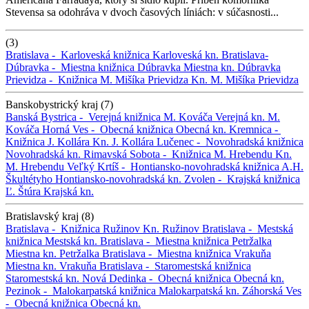
Stevensa sa odohráva v dvoch časových líniách: v súčasnosti...
(3)
Bratislava -
Karloveská knižnica
Karloveská kn.
Bratislava-
Dúbravka -
Miestna knižnica Dúbravka
Miestna kn. Dúbravka
Prievidza -
Knižnica M. Mišíka Prievidza
Kn. M. Mišíka Prievidza
Banskobystrický kraj (7)
Banská Bystrica -
Verejná knižnica M. Kováča
Verejná kn. M.
Kováča
Horná Ves -
Obecná knižnica
Obecná kn.
Kremnica -
Knižnica J. Kollára
Kn. J. Kollára
Lučenec -
Novohradská knižnica
Novohradská kn.
Rimavská Sobota -
Knižnica M. Hrebendu
Kn.
M. Hrebendu
Veľký Krtíš -
Hontiansko-novohradská knižnica A.H.
Škultétyho
Hontiansko-novohradská kn.
Zvolen -
Krajská knižnica
Ľ. Štúra
Krajská kn.
Bratislavský kraj (8)
Bratislava -
Knižnica Ružinov
Kn. Ružinov
Bratislava -
Mestská
knižnica
Mestská kn.
Bratislava -
Miestna knižnica Petržalka
Miestna kn. Petržalka
Bratislava -
Miestna knižnica Vrakuňa
Miestna kn. Vrakuňa
Bratislava -
Staromestská knižnica
Staromestská kn.
Nová Dedinka -
Obecná knižnica
Obecná kn.
Pezinok -
Malokarpatská knižnica
Malokarpatská kn.
Záhorská Ves
-
Obecná knižnica
Obecná kn.