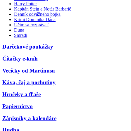
Harry Potter
Kapitán Stein a Notár Barbarič
Denník odvážneho bojka
Krimi Dominika Dána
Učím sa rozprávať
Duna
Smradi
Darčekové poukážky
Čítačky e-kníh
Vecičky od Martinusu
Káva, čaj a pochutiny
Hrnčeky a fľaše
Papiernictvo
Zápisníky a kalendáre
Hudba