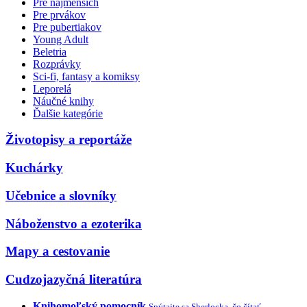
Pre najmenších
Pre prvákov
Pre pubertiakov
Young Adult
Beletria
Rozprávky
Sci-fi, fantasy a komiksy
Leporelá
Náučné knihy
Ďalšie kategórie
Životopisy a reportáže
Kuchárky
Učebnice a slovníky
Náboženstvo a ezoterika
Mapy a cestovanie
Cudzojazyčná literatúra
Knihomoľský pomocník
Spýtajte sa Sherlocka, čo čítať