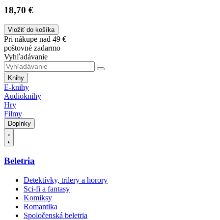
18,70 €
Vložiť do košíka
Pri nákupe nad 49 €
poštovné zadarmo
Vyhľadávanie
Knihy
E-knihy
Audioknihy
Hry
Filmy
Doplnky
Beletria
Detektívky, trilery a horory
Sci-fi a fantasy
Komiksy
Romantika
Spoločenská beletria