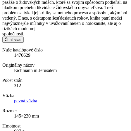
pasáže o židovských radách, ktoré sa svojim spôsobom podieľali na
hladkom priebehu likvidácie židovského obyvateľstva. Tretí
problém sa týkal jej kritiky samotného procesu a spôsobu, akým bol
vedený. Dnes, s odstupom šesťdesiatich rokov, kniha patrí medzi
najvýraznejšie míľniky v uvažovaní nielen o holokauste, ale aj o
rizikách modernej
spoločnosti.
Čítať viac
Naše katalógové číslo
1470629
Originálny názov
Eichmann in Jerusalem
Počet strán
312
Väzba
pevná väzba
Rozmer
145×230 mm
Hmotnosť