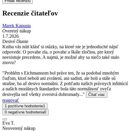
Pridať recenziu
Recenzie čitateľov
Marek Kapusta
Overený nákup
1.7.2026
Desivé čítanie
Kniha vás núti klásť si otázky, na ktoré nie je jednoduché nájsť
odpovede. O povahe zla, o povahe a škále zločinu, pre ktorý
neexistuje precedens. A najmä, je možné aby sa niečo také stalo
znovu?
"Problém s Eichmannom bol práve ten, že sa podobal mnohým
ľuďom, ktorí neboli ani zvrátení, ani sadisti, ale boli a stále sú
strašne, ba až desivo normálni. Z pohľadu našich právnych inštitúcií
a našich morálnych štandardov bola táto normálnosť oveľa
desivejšia než všetky zverstvá dohromady..."
Čítať viac
reagovať
1 pozitívne hodnotenie
1
0 negatívne hodnotenia
0
Eva T.
Neoverený nákup