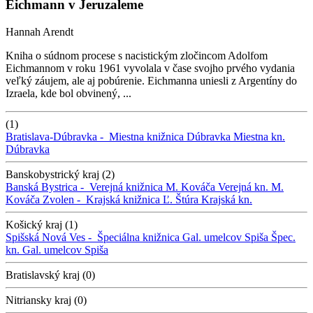
Eichmann v Jeruzaleme
Hannah Arendt
Kniha o súdnom procese s nacistickým zločincom Adolfom
Eichmannom v roku 1961 vyvolala v čase svojho prvého vydania
veľký záujem, ale aj pobúrenie. Eichmanna uniesli z Argentíny do
Izraela, kde bol obvinený, ...
(1)
Bratislava-Dúbravka -
Miestna knižnica Dúbravka
Miestna kn.
Dúbravka
Banskobystrický kraj (2)
Banská Bystrica -
Verejná knižnica M. Kováča
Verejná kn. M.
Kováča
Zvolen -
Krajská knižnica Ľ. Štúra
Krajská kn.
Košický kraj (1)
Spišská Nová Ves -
Špeciálna knižnica Gal. umelcov Spiša
Špec.
kn. Gal. umelcov Spiša
Bratislavský kraj (0)
Nitriansky kraj (0)