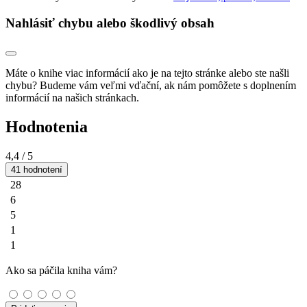
Nahlásiť chybu alebo škodlivý obsah
Máte o knihe viac informácií ako je na tejto stránke alebo ste našli
chybu? Budeme vám veľmi vďační, ak nám pomôžete s doplnením
informácií na našich stránkach.
Hodnotenia
4,4
/ 5
41 hodnotení
28
6
5
1
1
Ako sa páčila kniha vám?