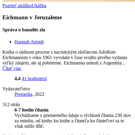
Pozrieť ukážku
Ukážka
Eichmann v Jeruzaleme
Správa o banalite zla
Hannah Arendt
Kniha o súdnom procese s nacistickým zločincom Adolfom
Eichmannom v roku 1961 vyvolala v čase svojho prvého vydania
veľký záujem, ale aj pobúrenie. Eichmanna uniesli z Argentíny...
Čítať viac
4,4
41 hodnotení
Vydavateľstvo
Premedia
, 2022
312 strán
6-7 hodín čítania
Vychádzame z priemerného údaju o rýchlosti čítania 230 slov
za minútu, od knihy ku knihe a čitateľa ku čitateľovi sa to
však môže líšiť.