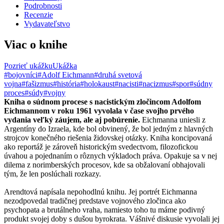
Podrobnosti
Recenzie
Vydavateľstvo
Viac o knihe
Pozrieť ukážku
Ukážka
#bojovníci
#Adolf Eichmann
#druhá svetová
vojna
#fašizmus
#história
#holokaust
#nacisti
#nacizmus
#spor
#súdny
proces
#súdy
#vojny
Kniha o súdnom procese s nacistickým zločincom Adolfom
Eichmannom v roku 1961 vyvolala v čase svojho prvého
vydania veľký záujem, ale aj pobúrenie.
Eichmanna uniesli z
Argentíny do Izraela, kde bol obvinený, že bol jedným z hlavných
strojcov konečného riešenia židovskej otázky. Kniha koncipovaná
ako reportáž je zároveň historickým svedectvom, filozofickou
úvahou a pojednaním o rôznych výkladoch práva. Opakuje sa v nej
dilema z norimberských procesov, kde sa obžalovaní obhajovali
tým, že len poslúchali rozkazy.
Arendtová napísala nepohodlnú knihu. Jej portrét Eichmanna
nezodpovedal tradičnej predstave vojnového zločinca ako
psychopata a brutálneho vraha, namiesto toho tu máme podivný
produkt svojej doby s dušou byrokrata. Vášnivé diskusie vyvolali jej