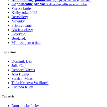
Odporúčame pre vás
Knižné tipy ušité na mieru vám
Všetky knihy
Knihy roka 2025
Bestsellery
Novinky
Pripravované
Akcie a zľavy
Kolekcie
BookTok
Mám záujem o titul
Top autori
Dominik Dán
Julie Caplin
Rebecca Yarros
Ana Huang
Sarah J. Maas
Táňa Keleová Vasilková
Lucinda Riley
Top série
Romantické úteky