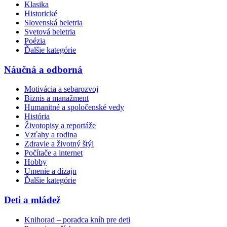
Klasika
Historické
Slovenská beletria
Svetová beletria
Poézia
Ďalšie kategórie
Náučná a odborná
Motivácia a sebarozvoj
Biznis a manažment
Humanitné a spoločenské vedy
História
Životopisy a reportáže
Vzťahy a rodina
Zdravie a životný štýl
Počítače a internet
Hobby
Umenie a dizajn
Ďalšie kategórie
Deti a mládež
Knihorad – poradca kníh pre deti