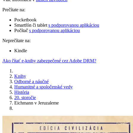
Prečítate na:
Pocketbook
Smartfón či tablet
s podporovanou aplikáciou
Počítač
s podporovanou aplikáciou
Neprečítate na:
Kindle
Ako čítať e-knihy zabezpečené cez Adobe DRM?
Knihy
Odborné a náučné
Humanitné a spoločenské vedy
História
20. storočie
Eichmann v Jeruzaleme