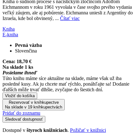
Kniha o súdnom procese s nacistickým zločincom Adolfom
Eichmannom v roku 1961 vyvolala v čase svojho prvého vydania
veľký záujem, ale aj pobúrenie. Eichmanna uniesli z Argentíny do
Izraela, kde bol obvinený, ...
Čítať viac
Kniha
E-kniha
Pevná väzba
Slovenčina
Cena:
18,70 €
Na sklade 1 ks
Posielame ihneď
Túto knihu máme síce aktuálne na sklade, máme však už iba
posledné kusy. Ak ju chcete mať rýchlo, ponáhľajte sa! Dodanie
ďalších môže trvať dlhšie, zvyčajne do šiestich dní.
Vložiť do košíka
Rezervovať v kníhkupectve
Na sklade v 19 kníhkupectvách
Pridať do zoznamu
Sledovať dostupnosť
Dostupné v
štyroch knižniciach
.
Požičať v knižnici