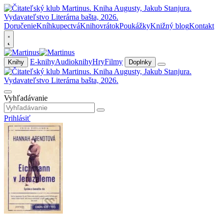
Doručenie
Kníhkupectvá
Knihovrátok
Poukážky
Knižný blog
Kontakt
E-knihy
Audioknihy
Hry
Filmy
Knihy
Doplnky
Vyhľadávanie
Prihlásiť