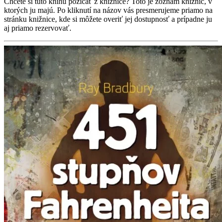
Chcete si túto knihu požičať z knižnice? Toto je zoznam knižníc, v
ktorých ju majú. Po kliknutí na názov vás presmerujeme priamo na
stránku knižnice, kde si môžete overiť jej dostupnosť a prípadne ju
aj priamo rezervovať.