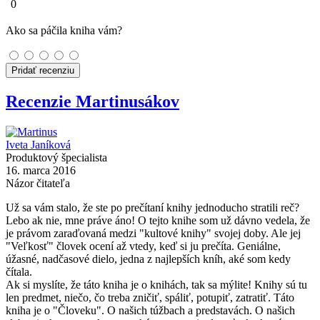
0
Ako sa páčila kniha vám?
Pridať recenziu
Recenzie Martinusákov
Iveta Janíková
Produktový špecialista
16. marca 2016
Názor čitateľa
Už sa vám stalo, že ste po prečítaní knihy jednoducho stratili reč?
Lebo ak nie, mne práve áno! O tejto knihe som už dávno vedela, že
je právom zaraďovaná medzi "kultové knihy" svojej doby. Ale jej
"Veľkosť" človek ocení až vtedy, keď si ju prečíta. Geniálne,
úžasné, nadčasové dielo, jedna z najlepších kníh, aké som kedy
čítala.
Ak si myslíte, že táto kniha je o knihách, tak sa mýlite! Knihy sú tu
len predmet, niečo, čo treba zničiť, spáliť, potupiť, zatratiť. Táto
kniha je o "Človeku". O našich túžbach a predstavách. O našich