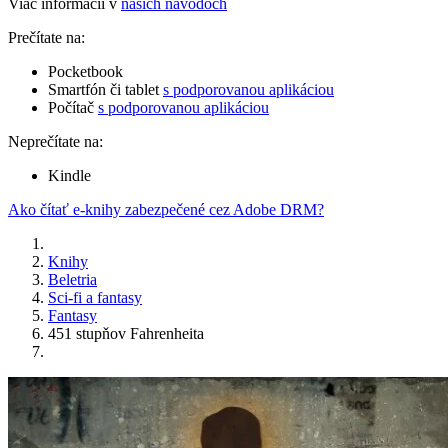
Viac informácií v
našich návodoch
Prečítate na:
Pocketbook
Smartfón či tablet
s podporovanou aplikáciou
Počítač
s podporovanou aplikáciou
Neprečítate na:
Kindle
Ako čítať e-knihy zabezpečené cez Adobe DRM?
Knihy
Beletria
Sci-fi a fantasy
Fantasy
451 stupňov Fahrenheita