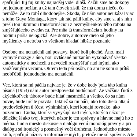
spaľujúci fuj fuj knihy najradšej videl dlhší. Zažili sme ho dokopy
pri jednom požiari a už tam človek zistil, že má doma niečo, čo
nemôže. Že to robí dlhodobejšie. Škoda, že nám autor neukázal viac
z toho Guya Montaga, ktorý tak rád pálil knihy, aby sme si aj s ním
prešli tou ukrutnou transformáciou z bezmyšlienkovitého robota na
zmýšľajúceho zvedavca. Pre mňa tá transformácia z hodiny na
hodinu prišla nelogická. Ale dobre, autorove dielo sú jeho
myšlienky a netreba vo všetkom hľadať hlbšie poznanie.
Osobne ma nenadchli ani postavy, ktoré boli ploché. Áno, mali
vymyté mozgy a áno, boli ovládané nutkaním vykonávať všetko
automaticky a nechceli a nevedeli rozmýšľať nad inými, ako
zaužívanými vecami. Okrem teda pár osôb, no ani tie som si príliš
neobľúbil, jednoducho ma nenadchli.
Vec, ktorá sa mi páčila najviac je, že v dobe kedy bola táto kniha
písaná (1953) nám autor predpovedal budúcnosť. Že väčšina ľudí z
akýchkoľvek táborov bude hltať masmédiá a všetko, čo sa nám
povie, bude určite pravda. Taktiež sa mi páči, ako toto dielo hltajú
predovšetkým tí (česť výnimkám), ktorí konajú rovnako, ako
požiarnici. Ľudia, ktorí sa vyvyšujú nad iných, ktorých názor je
dôležitejší ako tvoj, ktorých názor je ten správny a hlavne majú ho z
média. Ľudia miesto diskusie a dialógu vedú monológ pravdy a pri
dialógu sú ironický a posmešný voči druhému. Jednoducho miesto
kníh, spaľujú názory a informácie iných, pretože nie sú správne. Ale