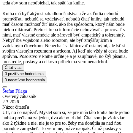
teda aby som neodbiehal, tak späť ku knihe.
Kniha má byť akýmsi zrkadlom ľudstva a že ak ľudia nebudú
premýšľať, nebudú sa vzdelávať, nebudú čítať knihy, tak nebudú
mať časom možnosť žiť inak, ako iba spôsobom, ktorý nám bude
niekto diktovať. Preto si treba informácie uchovávať a pracovať s
nimi, mať vlastné emócie ale zároveň byť empatický a tolerantný.
Nebyť iba vojakom alebo robotom, ale byť zmýšľajúcim a
vzdelaným človekom. Nenechať sa kibicovať ostatnými, ale ísť si
svojim vlastným rozumom a srdcom. Aj keď nie vždy tá cesta bude
správna. Posolstvo v knihe určite je a je zaujímavé, no štýl písania,
prostredie, postavy a celkovo príbeh ma veru nenadchol.
Čítať viac
0 pozitívne hodnotenia
0 negatívne hodnotenia
Štefan Filaga
Overený zákazník
2.3.2026
Názor čitateľa
Uff, no čo napísať. Myslel som si, že pre mňa táto kniha bude jedno
hubka prečítaná za jeden, dva alebo tri dni. Čítal som ju však viac
ako 2 týždne a nie, nie je to pre to, žeby ma donútila sa nad ňou
poriadne zamyslieť. To veru nie, práve naopak. Či už postavy v