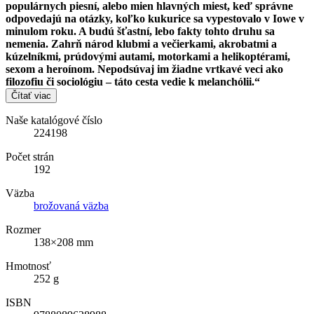
populárnych piesní, alebo mien hlavných miest, keď správne
odpovedajú na otázky, koľko kukurice sa vypestovalo v Iowe v
minulom roku. A budú šťastní, lebo fakty tohto druhu sa
nemenia. Zahrň národ klubmi a večierkami, akrobatmi a
kúzelníkmi, prúdovými autami, motorkami a helikoptérami,
sexom a heroínom. Nepodsúvaj im žiadne vrtkavé veci ako
filozofiu či sociológiu – táto cesta vedie k melanchólii.“
Čítať viac
Naše katalógové číslo
224198
Počet strán
192
Väzba
brožovaná väzba
Rozmer
138×208 mm
Hmotnosť
252 g
ISBN