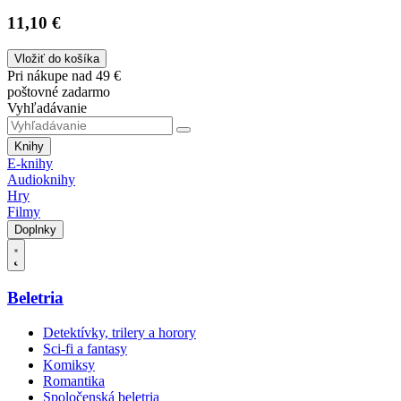
11,10 €
Vložiť do košíka
Pri nákupe nad 49 €
poštovné zadarmo
Vyhľadávanie
Knihy
E-knihy
Audioknihy
Hry
Filmy
Doplnky
Beletria
Detektívky, trilery a horory
Sci-fi a fantasy
Komiksy
Romantika
Spoločenská beletria