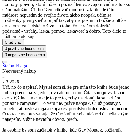
hodnoty, pravdu, ktorú môžem poznať len vo svojom vnútri a to ako
s ňou naložím. Či dokážem citovať múdrosti z kníh, ale túto
múdrosť nepustím do svojho života alebo naopak, učím sa
myšlienky premyslieť a prijať tak, aby ma posunuli bližšie a hlbšie
do tajomstva ľudského života a toho, čo je v ňom dôležité a
podstatné - vzťahy, láska, pomoc, láskavosť a dobro. Toto dielo to
nádherne ukazuje.
Čítať viac
0 pozitívne hodnotenia
0 negatívne hodnotenia
Štefan Filaga
Neoverený nákup
2
2.3.2026
Uff, no čo napísať. Myslel som si, že pre mňa táto kniha bude jedno
hubka prečítaná za jeden, dva alebo tri dni. Čítal som ju však viac
ako 2 týždne a nie, nie je to pre to, žeby ma donútila sa nad ňou
poriadne zamyslieť. To veru nie, práve naopak. Či už postavy v
príbehu, atmosféra deja ale aj akési posolstvo boli doslova o ničom.
O to viac ma prekvapuje, že túto knihu radia niektorí čitatelia k tým
najlepším. Vážne nevidím dôvod, prečo.
Ja osobne by som začiatok v knihe, kde Guy Montag, požiarnik