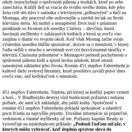
nikdy nepochybuje o správnosti pálenia a troskách, ktoré po sebe
zanecháva. Každý deň sa vracia do svojho sivého domu, kde jeho
žena celé dni trávi v salóniku s televíznymi „príbuznými“ a tlačí na
Montaga, aby pracoval ešte usilovnejšie a zarobil im tak na štvrtú
televíznu stenu. Jej nudný a nenaplnený život stojí v priamom
protiklade so životom ich susedky Clarissy – dievčiny, ktorú
fascinujú myšlienky v zakázaných knihách a ktorá sa oveľa viac
zaujíma o dianie vo svojom okolí. Keď však Montag začne svoju
výstrednú susedku bližšie spoznávať, dozvie sa o minulosti, v ktorej
ľudia nežili v strachu a nevnímali svet cez bezvýznamné táračky v
televízii. Clarissina prítomnosť v Montagovi prebudí pochybnosti o
správnosti pálenia kníh a spustí lavínu udalostí, ktoré otrasú
samotnými základmi jeho života. Román 451 stupňov Fahrenheita je
kultové dielo svetovej literatúry, ktoré posolstvo zaváži práve dnes
oveľa viac, než kedykoľvek v minulosti.
451 stupňov Fahrenheita. Teplota, pri ktorej sa knižný papier vznieti
a horí... V Bradburyho desivej vízii budúcnosti požiarnici nehasia
požiare, ale sami ich zakladajú, aby pálili knihy. Spoločnosť v
románe 451 stupňov Fahrenheita pokladá spokojnosť a zdanlivý
pocit šťastia za najvyššie priority. Triviálne informácie sú prijateľné,
vedomosti a vlastné myšlienky už nie. Požiarny kapitán Beatty to
vysvetľuje na nasledujúcom príklade:
„Podsuň ľuďom súťaže, v
ktorých môžu vyhrávať, keď doplnia správne slová do