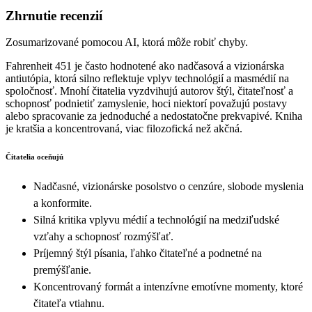
Zhrnutie recenzií
Zosumarizované pomocou AI, ktorá môže robiť chyby.
Fahrenheit 451 je často hodnotené ako nadčasová a vizionárska
antiutópia, ktorá silno reflektuje vplyv technológií a masmédií na
spoločnosť. Mnohí čitatelia vyzdvihujú autorov štýl, čitateľnosť a
schopnosť podnietiť zamyslenie, hoci niektorí považujú postavy
alebo spracovanie za jednoduché a nedostatočne prekvapivé. Kniha
je kratšia a koncentrovaná, viac filozofická než akčná.
Čitatelia oceňujú
Nadčasné, vizionárske posolstvo o cenzúre, slobode myslenia
a konformite.
Silná kritika vplyvu médií a technológií na medziľudské
vzťahy a schopnosť rozmýšľať.
Príjemný štýl písania, ľahko čitateľné a podnetné na
premýšľanie.
Koncentrovaný formát a intenzívne emotívne momenty, ktoré
čitateľa vtiahnu.