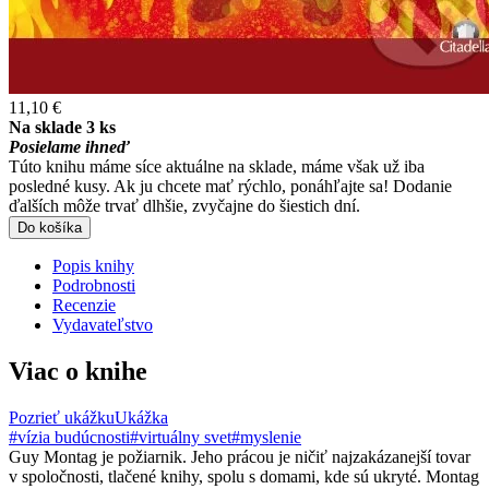
11,10 €
Na sklade 3 ks
Posielame ihneď
Túto knihu máme síce aktuálne na sklade, máme však už iba
posledné kusy. Ak ju chcete mať rýchlo, ponáhľajte sa! Dodanie
ďalších môže trvať dlhšie, zvyčajne do šiestich dní.
Do košíka
Popis knihy
Podrobnosti
Recenzie
Vydavateľstvo
Viac o knihe
Pozrieť ukážku
Ukážka
#vízia budúcnosti
#virtuálny svet
#myslenie
Guy Montag je požiarnik. Jeho prácou je ničiť najzakázanejší tovar
v spoločnosti, tlačené knihy, spolu s domami, kde sú ukryté. Montag