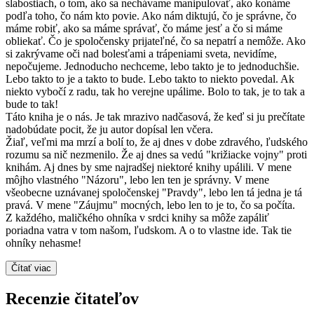
slabostiach, o tom, ako sa nechávame manipulovať, ako konáme
podľa toho, čo nám kto povie. Ako nám diktujú, čo je správne, čo
máme robiť, ako sa máme správať, čo máme jesť a čo si máme
obliekať. Čo je spoločensky prijateľné, čo sa nepatrí a nemôže. Ako
si zakrývame oči nad bolesťami a trápeniami sveta, nevidíme,
nepočujeme. Jednoducho nechceme, lebo takto je to jednoduchšie.
Lebo takto to je a takto to bude. Lebo takto to niekto povedal. Ak
niekto vybočí z radu, tak ho verejne upálime. Bolo to tak, je to tak a
bude to tak!
Táto kniha je o nás. Je tak mrazivo nadčasová, že keď si ju prečítate
nadobúdate pocit, že ju autor dopísal len včera.
Žiaľ, veľmi ma mrzí a bolí to, že aj dnes v dobe zdravého, ľudského
rozumu sa nič nezmenilo. Že aj dnes sa vedú "križiacke vojny" proti
knihám. Aj dnes by sme najradšej niektoré knihy upálili. V mene
môjho vlastného "Názoru", lebo len ten je správny. V mene
všeobecne uznávanej spoločenskej "Pravdy", lebo len tá jedna je tá
pravá. V mene "Záujmu" mocných, lebo len to je to, čo sa počíta.
Z každého, maličkého ohníka v srdci knihy sa môže zapáliť
poriadna vatra v tom našom, ľudskom. A o to vlastne ide. Tak tie
ohníky nehasme!
Čítať viac
Recenzie čitateľov