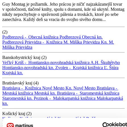
Guy Montag je požiarnik. Jeho prácou je ničiť najzakázanejší tovar
v spoločnosti, tlačené knihy, spolu s domami, kde sú ukryté. Montag
nikdy nepochybuje o správnosti pálenia a troskách, ktoré po sebe
zanecháva. Každý deň sa vracia do svojho sivého domu...
(2)
Podbrezová -
Obecná knižnica Podbrezová
Obecná kn.
Podbrezová
Prievidza -
Knižnica M. Mišíka Prievidza
Kn. M.
Mišíka Prievidza
Banskobystrický kraj (2)
Veľký Krtíš -
Hontiansko-novohradská knižnica A.H. Škultétyho
Hontiansko-novohradská kn.
Zvolen -
Krajská knižnica Ľ. Štúra
Krajská kn.
Bratislavský kraj (4)
Bratislava -
Knižnica Nové Mesto
Kn. Nové Mesto
Bratislava -
Mestská knižnica
Mestská kn.
Bratislava -
Staromestská knižnica
Staromestská kn.
Pezinok -
Malokarpatská knižnica
Malokarpatská
kn.
Košický kraj (2)
Košice -
Knižnica pre mládež
Kn. pre mládež
Rožňava -
Gemerská knižnica P. Dobšinského
Gemerská knižnica