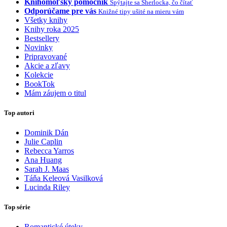
Knihomoľský pomocník
Spýtajte sa Sherlocka, čo čítať
Odporúčame pre vás
Knižné tipy ušité na mieru vám
Všetky knihy
Knihy roka 2025
Bestsellery
Novinky
Pripravované
Akcie a zľavy
Kolekcie
BookTok
Mám záujem o titul
Top autori
Dominik Dán
Julie Caplin
Rebecca Yarros
Ana Huang
Sarah J. Maas
Táňa Keleová Vasilková
Lucinda Riley
Top série
Romantické úteky