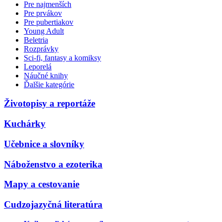
Pre najmenších
Pre prvákov
Pre pubertiakov
Young Adult
Beletria
Rozprávky
Sci-fi, fantasy a komiksy
Leporelá
Náučné knihy
Ďalšie kategórie
Životopisy a reportáže
Kuchárky
Učebnice a slovníky
Náboženstvo a ezoterika
Mapy a cestovanie
Cudzojazyčná literatúra