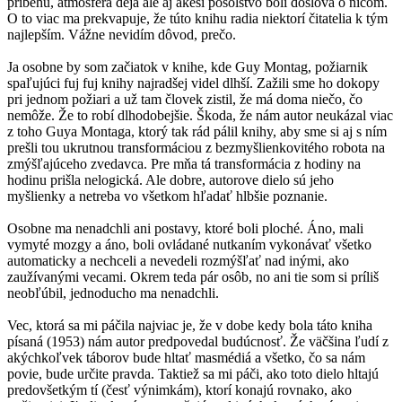
príbehu, atmosféra deja ale aj akési posolstvo boli doslova o ničom.
O to viac ma prekvapuje, že túto knihu radia niektorí čitatelia k tým
najlepším. Vážne nevidím dôvod, prečo.
Ja osobne by som začiatok v knihe, kde Guy Montag, požiarnik
spaľujúci fuj fuj knihy najradšej videl dlhší. Zažili sme ho dokopy
pri jednom požiari a už tam človek zistil, že má doma niečo, čo
nemôže. Že to robí dlhodobejšie. Škoda, že nám autor neukázal viac
z toho Guya Montaga, ktorý tak rád pálil knihy, aby sme si aj s ním
prešli tou ukrutnou transformáciou z bezmyšlienkovitého robota na
zmýšľajúceho zvedavca. Pre mňa tá transformácia z hodiny na
hodinu prišla nelogická. Ale dobre, autorove dielo sú jeho
myšlienky a netreba vo všetkom hľadať hlbšie poznanie.
Osobne ma nenadchli ani postavy, ktoré boli ploché. Áno, mali
vymyté mozgy a áno, boli ovládané nutkaním vykonávať všetko
automaticky a nechceli a nevedeli rozmýšľať nad inými, ako
zaužívanými vecami. Okrem teda pár osôb, no ani tie som si príliš
neobľúbil, jednoducho ma nenadchli.
Vec, ktorá sa mi páčila najviac je, že v dobe kedy bola táto kniha
písaná (1953) nám autor predpovedal budúcnosť. Že väčšina ľudí z
akýchkoľvek táborov bude hltať masmédiá a všetko, čo sa nám
povie, bude určite pravda. Taktiež sa mi páči, ako toto dielo hltajú
predovšetkým tí (česť výnimkám), ktorí konajú rovnako, ako