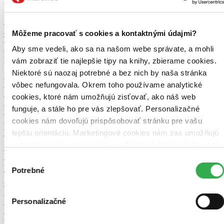
Nitriansky kraj (5)
Komárno -
Knižnica J. Szinnyeiho
Kn. J. Szinnyeiho
Štúrovo -
Mestská knižnica
Mestská kn.
Topoľčany -
Tribečská knižnica
Môžeme pracovať s cookies a kontaktnými údajmi?
Tribečská kn.
Tvrdošovce -
Obecná knižnica
Obecná kn.
Želiezovce -
Mestská knižnica
Mestská kn.
Aby sme vedeli, ako sa na našom webe správate, a mohli
vám zobraziť tie najlepšie tipy na knihy, zbierame cookies.
Prešovský kraj (6)
Niektoré sú naozaj potrebné a bez nich by naša stránka
Humenné -
Vihorlatská knižnica
Vihorlatská kn.
Levoča -
Knižnica J. Henkela
Kn. J. Henkela
Poprad -
Podtatranská knižnica
vôbec nefungovala. Okrem toho používame analytické
Podtatranská kn.
Prešov -
Krajská knižnica P. O. Hviezdoslava
cookies, ktoré nám umožňujú zisťovať, ako náš web
Krajská kn.
Stará Ľubovňa -
Ľubovnianska knižnica
Ľubovnianska
funguje, a stále ho pre vás zlepšovať. Personalizačné
kn.
Vranov nad Topľou -
Hornozemplínska knižnica
Hornozemplínska kn.
cookies nám dovoľujú prispôsobovať stránku pre vašu
lepšiu orientáciu. Marketingové cookies nám zas umožňujú
Trenčiansky kraj (2)
zobrazenie relevantnej reklamy. Niektoré údaje zdieľame aj
Prievidza -
Hornonitrianska knižnica
Hornonitrianska kn.
Trenčín -
Verejná knižnica Michala Rešetku
Verejná kn. M. Rešetku
s tretími stranami. Veľmi by nám pomohlo, keby sme mohli
Výber
používať všetky tieto cookies. Ďakujeme!
Potrebné
súhlasu
Trnavský kraj (5)
Cerová -
Obecná knižnica
Obecná kn.
Hlohovec -
Mestská
knižnica
Mestská kn.
Senica -
Záhorská knižnica
Záhorská kn.
Personalizačné
Sereď -
Mestská knižnica
Mestská kn.
Trnava -
Knižnica J.
Fándlyho
Kn. J. Fándlyho