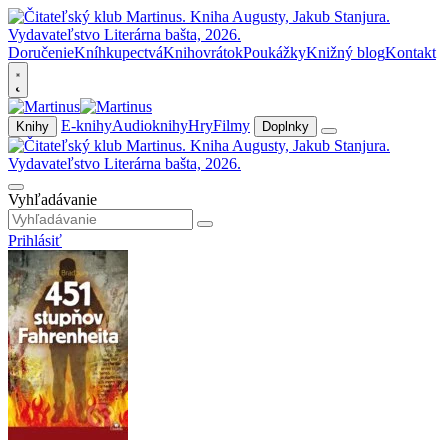
Doručenie
Kníhkupectvá
Knihovrátok
Poukážky
Knižný blog
Kontakt
E-knihy
Audioknihy
Hry
Filmy
Knihy
Doplnky
Vyhľadávanie
Prihlásiť