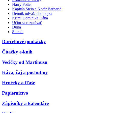
Harry Potter
Kapitán Stein a Notár Barbarič
Denník odvážneho bojka
Krimi Dominika Dána
Učím sa rozprávať
Duna
Smradi
Darčekové poukážky
Čítačky e-kníh
Vecičky od Martinusu
Káva, čaj a pochutiny
Hrnčeky a fľaše
Papiernictvo
Zápisníky a kalendáre