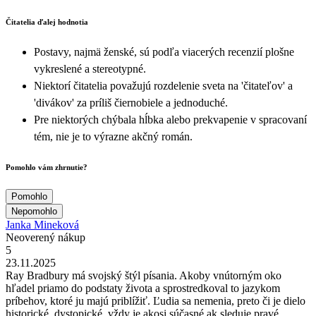
Čitatelia ďalej hodnotia
Postavy, najmä ženské, sú podľa viacerých recenzií plošne
vykreslené a stereotypné.
Niektorí čitatelia považujú rozdelenie sveta na 'čitateľov' a
'divákov' za príliš čiernobiele a jednoduché.
Pre niektorých chýbala hĺbka alebo prekvapenie v spracovaní
tém, nie je to výrazne akčný román.
Pomohlo vám zhrnutie?
Pomohlo
Nepomohlo
Janka Mineková
Neoverený nákup
5
23.11.2025
Ray Bradbury má svojský štýl písania. Akoby vnútorným oko
hľadel priamo do podstaty života a sprostredkoval to jazykom
príbehov, ktoré ju majú priblížiť. Ľudia sa nemenia, preto či je dielo
historické, dystopické, vždy je akosi súčasné ak sleduje pravé