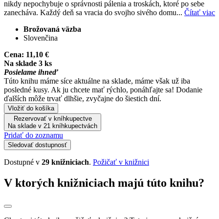
nikdy nepochybuje o správnosti pálenia a troskách, ktoré po sebe
zanecháva. Každý deň sa vracia do svojho sivého domu...
Čítať viac
Brožovaná väzba
Slovenčina
Cena:
11,10 €
Na sklade 3 ks
Posielame ihneď
Túto knihu máme síce aktuálne na sklade, máme však už iba
posledné kusy. Ak ju chcete mať rýchlo, ponáhľajte sa! Dodanie
ďalších môže trvať dlhšie, zvyčajne do šiestich dní.
Vložiť do košíka
Rezervovať v kníhkupectve
Na sklade v 21 kníhkupectvách
Pridať do zoznamu
Sledovať dostupnosť
Dostupné v
29 knižniciach
.
Požičať v knižnici
V ktorých knižniciach majú túto knihu?