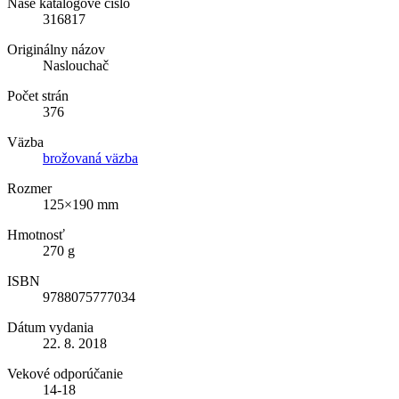
Naše katalógové číslo
316817
Originálny názov
Naslouchač
Počet strán
376
Väzba
brožovaná väzba
Rozmer
125×190 mm
Hmotnosť
270 g
ISBN
9788075777034
Dátum vydania
22. 8. 2018
Vekové odporúčanie
14-18