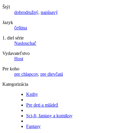
Štýl
dobrodružný
,
napínavý
Jazyk
čeština
1. diel série
Naslouchač
Vydavateľstvo
Host
Pre koho
pre chlapcov
,
pre dievčatá
Kategorizácia
Knihy
Pre deti a mládež
Sci-fi, fantasy a komiksy
Fantasy