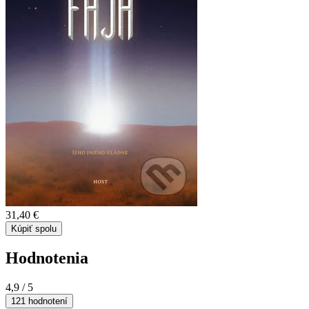
31,40 €
Kúpiť spolu
Hodnotenia
4,9
/ 5
121 hodnotení