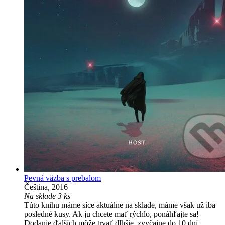
Pevná väzba s prebalom
Čeština, 2016
Na sklade 3 ks
Túto knihu máme síce aktuálne na sklade, máme však už iba
posledné kusy. Ak ju chcete mať rýchlo, ponáhľajte sa!
Dodanie ďalších môže trvať dlhšie, zvyčajne do 10 dní.