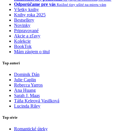
Odporúčame pre vás
Knižné tipy ušité na mieru vám
Všetky knihy
Knihy roka 2025
Bestsellery
Novinky
Pripravované
Akcie a zľavy
Kolekcie
BookTok
Mám záujem o titul
Top autori
Dominik Dán
Julie Caplin
Rebecca Yarros
Ana Huang
Sarah J. Maas
Táňa Keleová Vasilková
Lucinda Riley
Top série
Romantické úteky