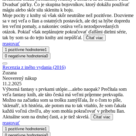
Dvadsať päťky. Čo je skupina bojovníkov, ktorý dokážu používať
mágiu alebo skôr silu sklenitu k boju.
Moje pocity z knihy sú však skôr neutrálne než pozitívne. Dozvieme
sa v nej veľa o Ilan a ostatných postavách, ale dej sa hýbe dopredu
len veľmi pomaly, a nakoniec ostáva veľa nezodpovedaných
otázok. Pokiaľ však neplánujete pokračovať ďalšími dielmi série,
tak by som sa do tejto knihy ani nepúšťal.
Čítať viac
reagovať
1 pozitívne hodnotenie
1
0 negatívne hodnotenia
0
Recenzia z iného vydania (2016)
Zuzana
Neoverený nákup
11.2.2025
Výborná fantasy s prvkami utópie....alebo naopak? Prečítala som
veľa fantasy kníh, ale táto česká má veľmi príjemne prekvapila.
Možno na začiatku som sa trošku zamýšľala, že o čom to píše,
'sklenaři', ich história, ale potom ma to tak vtiahlo, že som čakala
každú voľnú chvíľu, aby som mohla pokračovať v príbehu Ilan.
Aktuálne som na druhej časti, a je tiež skvelá.
Čítať viac
reagovať
1 pozitívne hodnotenie
1
0 negatívne hodnotenia
0