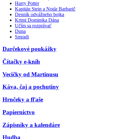
Harry Potter
Kapitán Stein a Notár Barbarič
Denník odvážneho bojka
Krimi Dominika Dána
Učím sa rozprávať
Duna
Smradi
Darčekové poukážky
Čítačky e-kníh
Vecičky od Martinusu
Káva, čaj a pochutiny
Hrnčeky a fľaše
Papiernictvo
Zápisníky a kalendáre
Hudba