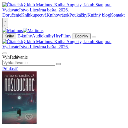
Doručenie
Kníhkupectvá
Knihovrátok
Poukážky
Knižný blog
Kontakt
E-knihy
Audioknihy
Hry
Filmy
Knihy
Doplnky
Vyhľadávanie
Prihlásiť