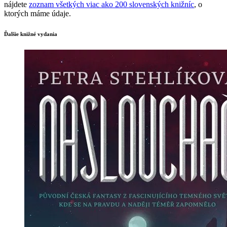
nájdete
zoznam všetkých viac ako 200 slovenských knižníc
, o
ktorých máme údaje.
Ďalšie knižné vydania