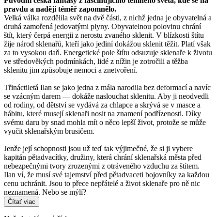
Původní česká fantasy z fascinujícího temného světa, kde se na
pravdu a naději téměř zapomnělo.
Velká válka rozdělila svět na dvě části, z nichž jedna je obyvatelná a
druhá zamořená jedovatými plyny. Obyvatelnou polovinu chrání
štít, který čerpá energii z nerostu zvaného sklenit. V blízkosti štítu
žije národ sklenařů, kteří jako jediní dokážou sklenit těžit. Platí však
za to vysokou daň. Energetické pole štítu odsuzuje sklenaře k životu
ve středověkých podmínkách, lidé z nížin je zotročili a těžba
sklenitu jim způsobuje nemoci a znetvoření.
Třináctiletá Ilan se jako jedna z mála narodila bez deformací a navíc
se vzácným darem — dokáže naslouchat sklenitu. Aby ji neodvedli
od rodiny, od dětství se vydává za chlapce a skrývá se v masce a
hábitu, které musejí sklenaři nosit na znamení podřízenosti. Díky
svému daru by snad mohla mít o něco lepší život, protože se může
vyučit sklenařským brusičem.
Jenže její schopnosti jsou už teď tak výjimečné, že si ji vybere
kapitán pětadvacítky, družiny, která chrání sklenařská města před
nebezpečnými tvory zrozenými z otráveného vzduchu za štítem.
Ilan ví, že musí své tajemství před pětadvaceti bojovníky za každou
cenu uchránit. Jsou to přece nepřátelé a život sklenaře pro ně nic
neznamená. Nebo se mýlí?
Čítať viac