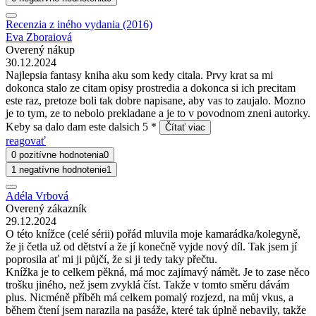
Recenzia z iného vydania (2016)
Eva Zboraiová
Overený nákup
30.12.2024
Najlepsia fantasy kniha aku som kedy citala. Prvy krat sa mi
dokonca stalo ze citam opisy prostredia a dokonca si ich precitam
este raz, pretoze boli tak dobre napisane, aby vas to zaujalo. Mozno
je to tym, ze to nebolo prekladane a je to v povodnom zneni autorky.
Keby sa dalo dam este dalsich 5 *
Čítať viac
reagovať
0 pozitívne hodnotenia
0
1 negatívne hodnotenie
1
Adéla Vrbová
Overený zákazník
29.12.2024
O této knížce (celé sérii) pořád mluvila moje kamarádka/kolegyně,
že ji četla už od dětství a že jí konečně vyjde nový díl. Tak jsem jí
poprosila ať mi ji půjčí, že si ji tedy taky přečtu.
Knížka je to celkem pěkná, má moc zajímavý námět. Je to zase něco
trošku jiného, než jsem zvyklá číst. Takže v tomto směru dávám
plus. Nicméně příběh má celkem pomalý rozjezd, na můj vkus, a
během čtení jsem narazila na pasáže, které tak úplně nebavily, takže