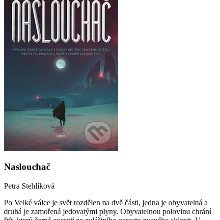
Naslouchač
Petra Stehlíková
Po Velké válce je svět rozdělen na dvě části, jedna je obyvatelná a
druhá je zamořená jedovatými plyny. Obyvatelnou polovinu chrání