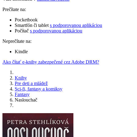
Prečítate na:
Pocketbook
Smartfón či tablet
s podporovanou aplikáciou
Počítač
s podporovanou aplikáciou
Neprečítate na:
Kindle
Ako čítať e-knihy zabezpečené cez Adobe DRM?
Knihy
Pre deti a mládež
Sci-fi, fantasy a komiksy
Fantasy
Naslouchač