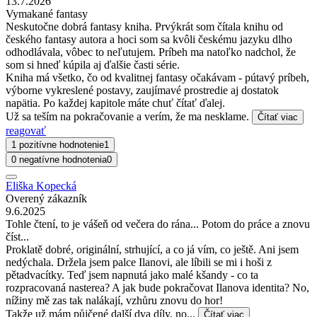
13.7.2026
Vymakané fantasy
Neskutočne dobrá fantasy kniha. Prvýkrát som čítala knihu od
českého fantasy autora a hoci som sa kvôli českému jazyku dlho
odhodlávala, vôbec to neľutujem. Príbeh ma natoľko nadchol, že
som si hneď kúpila aj ďalšie časti série.
Kniha má všetko, čo od kvalitnej fantasy očakávam - pútavý príbeh,
výborne vykreslené postavy, zaujímavé prostredie aj dostatok
napätia. Po každej kapitole máte chuť čítať ďalej.
Už sa teším na pokračovanie a verím, že ma nesklame.
Čítať viac
reagovať
1 pozitívne hodnotenie
1
0 negatívne hodnotenia
0
Eliška Kopecká
Overený zákazník
9.6.2025
Tohle čtení, to je vášeň od večera do rána... Potom do práce a znovu
číst...
Proklatě dobré, originální, strhující, a co já vím, co ještě. Ani jsem
nedýchala. Držela jsem palce Ilanovi, ale líbili se mi i hoši z
pětadvacítky. Teď jsem napnutá jako malé kšandy - co ta
rozpracovaná nasterea? A jak bude pokračovat Ilanova identita? No,
nížiny mě zas tak nalákají, vzhůru znovu do hor!
Takže už mám půjčené další dva díly, no...
Čítať viac