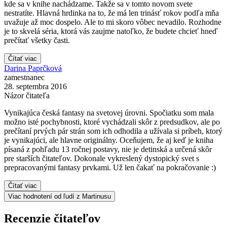
kde sa v knihe nachádzame. Takže sa v tomto novom svete
nestratíte. Hlavná hrdinka na to, že má len trinásť rokov podľa mňa
uvažuje až moc dospelo. Ale to mi skoro vôbec nevadilo. Rozhodne
je to skvelá séria, ktorá vás zaujme natoľko, že budete chcieť hneď
prečítať všetky časti.
Čítať viac
Darina Paprčková
zamestnanec
28. septembra 2016
Názor čitateľa
Vynikajúca česká fantasy na svetovej úrovni. Spočiatku som mala
možno isté pochybnosti, ktoré vychádzali skôr z predsudkov, ale po
prečítaní prvých pár strán som ich odhodila a užívala si príbeh, ktorý
je vynikajúci, ale hlavne originálny. Oceňujem, že aj keď je kniha
písaná z pohľadu 13 ročnej postavy, nie je detinská a určená skôr
pre starších čitateľov. Dokonale vykreslený dystopický svet s
prepracovanými fantasy prvkami. Už len čakať na pokračovanie :)
Čítať viac
Viac hodnotení od ľudí z Martinusu
Recenzie čitateľov