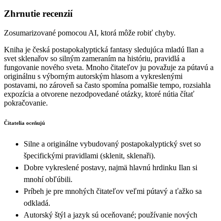
Zhrnutie recenzií
Zosumarizované pomocou AI, ktorá môže robiť chyby.
Kniha je česká postapokalyptická fantasy sledujúca mladú Ilan a
svet sklenařov so silným zameraním na históriu, pravidlá a
fungovanie nového sveta. Mnoho čitateľov ju považuje za pútavú a
originálnu s výborným autorským hlasom a vykreslenými
postavami, no zároveň sa často spomína pomalšie tempo, rozsiahla
expozícia a otvorene nezodpovedané otázky, ktoré nútia čítať
pokračovanie.
Čitatelia oceňujú
Silne a originálne vybudovaný postapokalyptický svet so
špecifickými pravidlami (sklenit, sklenaři).
Dobre vykreslené postavy, najmä hlavnú hrdinku Ilan si
mnohí obľúbili.
Príbeh je pre mnohých čitateľov veľmi pútavý a ťažko sa
odkladá.
Autorský štýl a jazyk sú oceňované; používanie nových