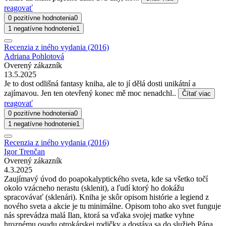
reagovať
0 pozitívne hodnotenia
0
1 negatívne hodnotenie
1
Recenzia z iného vydania (2016)
Adriana Pohlotová
Overený zákazník
13.5.2025
Je to dost odlišná fantasy kniha, ale to jí dělá dosti unikátní a
zajímavou. Jen ten otevřený konec mě moc nenadchl..
Čítať viac
reagovať
0 pozitívne hodnotenia
0
1 negatívne hodnotenie
1
Recenzia z iného vydania (2016)
Igor Trenčan
Overený zákazník
4.3.2025
Zaujímavý úvod do poapokalyptického sveta, kde sa všetko točí
okolo vzácneho nerastu (sklenit), a ľudí ktorý ho dokážu
spracovávať (sklenári). Kniha je skôr opisom histórie a legiend z
nového sveta a akcie je tu minimálne. Opisom toho ako svet funguje
nás sprevádza malá Ilan, ktorá sa vďaka svojej matke vyhne
hroznému osudu otrokárskej rodičky a dostáva sa do služieb Pána