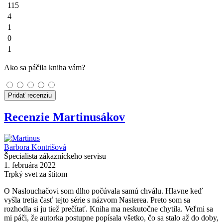
115
4
1
0
1
Ako sa páčila kniha vám?
Pridať recenziu
Recenzie Martinusákov
Barbora Kontrišová
Špecialista zákazníckeho servisu
1. februára 2022
Trpký svet za štítom
O Naslouchačovi som dlho počúvala samú chválu. Hlavne keď
vyšla tretia časť tejto série s názvom Nasterea. Preto som sa
rozhodla si ju tiež prečítať. Kniha ma neskutočne chytila. Veľmi sa
mi páči, že autorka postupne popísala všetko, čo sa stalo až do doby,