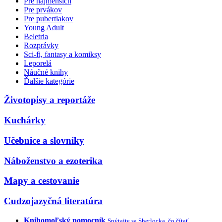
Pre najmenších
Pre prvákov
Pre pubertiakov
Young Adult
Beletria
Rozprávky
Sci-fi, fantasy a komiksy
Leporelá
Náučné knihy
Ďalšie kategórie
Životopisy a reportáže
Kuchárky
Učebnice a slovníky
Náboženstvo a ezoterika
Mapy a cestovanie
Cudzojazyčná literatúra
Knihomoľský pomocník
Spýtajte sa Sherlocka, čo čítať