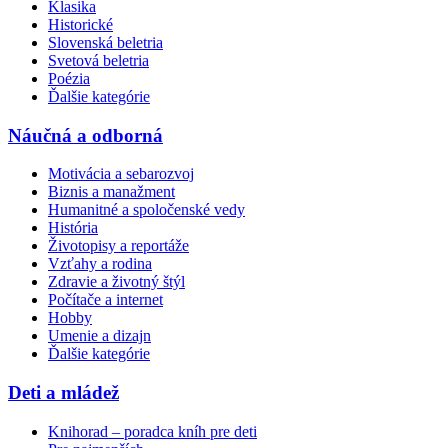
Klasika
Historické
Slovenská beletria
Svetová beletria
Poézia
Ďalšie kategórie
Náučná a odborná
Motivácia a sebarozvoj
Biznis a manažment
Humanitné a spoločenské vedy
História
Životopisy a reportáže
Vzťahy a rodina
Zdravie a životný štýl
Počítače a internet
Hobby
Umenie a dizajn
Ďalšie kategórie
Deti a mládež
Knihorad – poradca kníh pre deti