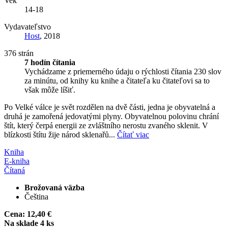
Vek
14-18
Vydavateľstvo
Host
, 2018
376 strán
7 hodín čítania
Vychádzame z priemerného údaju o rýchlosti čítania 230 slov
za minútu, od knihy ku knihe a čitateľa ku čitateľovi sa to
však môže líšiť.
Po Velké válce je svět rozdělen na dvě části, jedna je obyvatelná a
druhá je zamořená jedovatými plyny. Obyvatelnou polovinu chrání
štít, který čerpá energii ze zvláštního nerostu zvaného sklenit. V
blízkosti štítu žije národ sklenařů...
Čítať viac
Kniha
E-kniha
Čítaná
Brožovaná väzba
Čeština
Cena:
12,40 €
Na sklade 4 ks