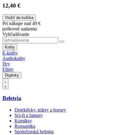
12,40 €
Vložiť do košíka
Pri nákupe nad 49 €
poštovné zadarmo
Vyhľadávanie
Knihy
E-knihy
Audioknihy
Hry
Filmy
Doplnky
Beletria
Detektívky, trilery a horory
Sci-fi a fantasy
Komiksy
Romantika
Spoločenská beletria