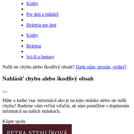
Knihy
Pre deti a mládež
Beletria pre deti
Knihy
Beletria
Sci-fi a fantasy
Našli ste chybu alebo škodlivý obsah?
Dajte nám, prosím, vedieť!
Nahlásiť chybu alebo škodlivý obsah
Máte o knihe viac informácií ako je na tejto stránke alebo ste našli
chybu? Budeme vám veľmi vďační, ak nám pomôžete s doplnením
informácií na našich stránkach.
Kúpte spolu