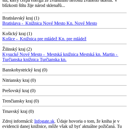
štít, který čerpá energii ze zvláštního nerostu zvaného sklenit. V
blízkosti štítu žije národ sklenařů...
Bratislavský kraj (1)
Bratislava -
Knižnica Nové Mesto
Kn. Nové Mesto
Košický kraj (1)
Košice -
Knižnica pre mládež
Kn. pre mládež
Žilinský kraj (2)
Kysucké Nové Mesto -
Mestská knižnica
Mestská kn.
Martin -
Turčianska knižnica
Turčianska kn.
Banskobystrický kraj (0)
Nitriansky kraj (0)
Prešovský kraj (0)
Trenčiansky kraj (0)
Trnavský kraj (0)
Zdroj informácií:
Infogate.sk
. Údaje hovoria o tom, že kniha je v
evidencii danej knižnice, môže však už byť aktuálne požičaná. Tu