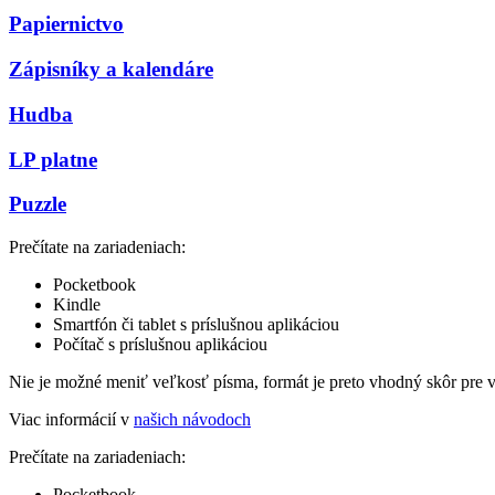
Papiernictvo
Zápisníky a kalendáre
Hudba
LP platne
Puzzle
Prečítate na zariadeniach:
Pocketbook
Kindle
Smartfón či tablet s príslušnou aplikáciou
Počítač s príslušnou aplikáciou
Nie je možné meniť veľkosť písma, formát je preto vhodný skôr pre 
Viac informácií v
našich návodoch
Prečítate na zariadeniach:
Pocketbook