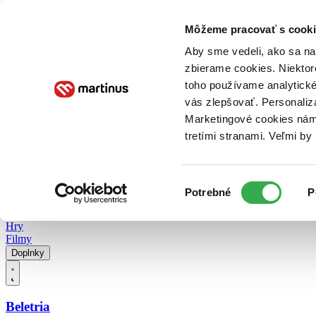
Doručenie
Kníhkupectvá
Knihovrátok
Poukážky
Knižný blog
Kontakt
Môžeme pracovať s cooki
Aby sme vedeli, ako sa na 
zbierame cookies. Niektor
E-knihy
Audioknihy
Hry
Filmy
Knihy
Doplnky
toho používame analytické
vás zlepšovať. Personaliz
Vyhľadávanie
Marketingové cookies nám 
tretími stranami. Veľmi b
Prihlásiť
Vyhľadávanie
Výber
Knihy
Potrebné
P
súhlasu
E-knihy
Audioknihy
Hry
Filmy
Doplnky
Beletria