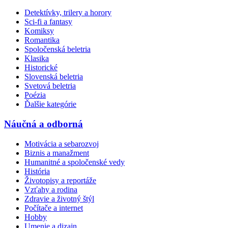
Detektívky, trilery a horory
Sci-fi a fantasy
Komiksy
Romantika
Spoločenská beletria
Klasika
Historické
Slovenská beletria
Svetová beletria
Poézia
Ďalšie kategórie
Náučná a odborná
Motivácia a sebarozvoj
Biznis a manažment
Humanitné a spoločenské vedy
História
Životopisy a reportáže
Vzťahy a rodina
Zdravie a životný štýl
Počítače a internet
Hobby
Umenie a dizajn