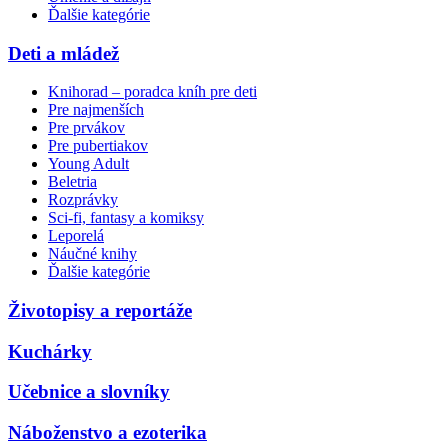
Ďalšie kategórie
Deti a mládež
Knihorad – poradca kníh pre deti
Pre najmenších
Pre prvákov
Pre pubertiakov
Young Adult
Beletria
Rozprávky
Sci-fi, fantasy a komiksy
Leporelá
Náučné knihy
Ďalšie kategórie
Životopisy a reportáže
Kuchárky
Učebnice a slovníky
Náboženstvo a ezoterika