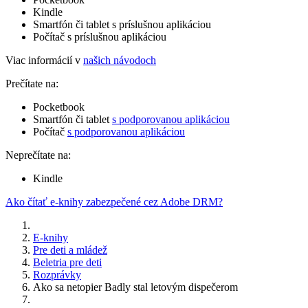
Kindle
Smartfón či tablet s príslušnou aplikáciou
Počítač s príslušnou aplikáciou
Viac informácií v
našich návodoch
Prečítate na:
Pocketbook
Smartfón či tablet
s podporovanou aplikáciou
Počítač
s podporovanou aplikáciou
Neprečítate na:
Kindle
Ako čítať e-knihy zabezpečené cez Adobe DRM?
E-knihy
Pre deti a mládež
Beletria pre deti
Rozprávky
Ako sa netopier Badly stal letovým dispečerom