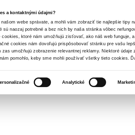
es a kontaktnými údajmi?
našom webe správate, a mohli vám zobraziť tie najlepšie tipy n
é sú naozaj potrebné a bez nich by naša stránka vôbec nefung
 cookies, ktoré nám umožňujú zisťovať, ako náš web funguje, a 
ačné cookies nám dovoľujú prispôsobovať stránku pre vašu lepši
zas umožňujú zobrazenie relevantnej reklamy. Niektoré údaje z
y nám pomohlo, keby sme mohli používať všetky tieto cookies. 
ersonalizačné
Analytické
Marketi