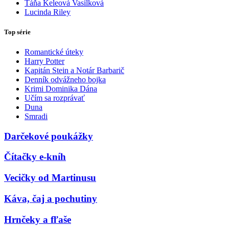
Táňa Keleová Vasilková
Lucinda Riley
Top série
Romantické úteky
Harry Potter
Kapitán Stein a Notár Barbarič
Denník odvážneho bojka
Krimi Dominika Dána
Učím sa rozprávať
Duna
Smradi
Darčekové poukážky
Čítačky e-kníh
Vecičky od Martinusu
Káva, čaj a pochutiny
Hrnčeky a fľaše