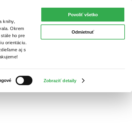
Povoliť všetko
a knihy,
ovala. Okrem
Odmietnuť
stále ho pre
u orientáciu.
dieľame aj s
Ďakujeme!
ngové
Zobraziť detaily