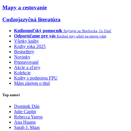
Mapy a cestovanie
Cudzojazyčná literatúra
Knihomoľský pomocník
Spýtajte sa Sherlocka, čo čítať
Odporúčame pre vás
Knižné tipy ušité na mieru vám
Všetky knihy
Knihy roka 2025
Bestsellery
Novinky
Pripravované
Akcie a zľavy
Kolekcie
Knihy s podporou FPU
Mám záujem o titul
Top autori
Dominik Dán
Julie Caplin
Rebecca Yarros
Ana Huang
Sarah J. Maas