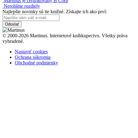
Martinus je certifikovaný B Corp
Nerobíme rozdiely
Najlepšie novinky sú tie knižné. Získajte ich ako prví:
Odoslať
© 2000-2026 Martinus. Internetové kníhkupectvo. Všetky práva
vyhradené.
Nastaviť cookies
Ochrana súkromia
Obchodné podmienky