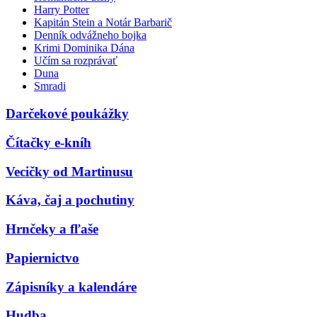
Harry Potter
Kapitán Stein a Notár Barbarič
Denník odvážneho bojka
Krimi Dominika Dána
Učím sa rozprávať
Duna
Smradi
Darčekové poukážky
Čítačky e-kníh
Vecičky od Martinusu
Káva, čaj a pochutiny
Hrnčeky a fľaše
Papiernictvo
Zápisníky a kalendáre
Hudba