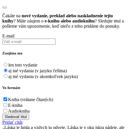
Čakáte na
nové vydanie, preklad alebo naskladnenie tejto
knihy
? Máte záujem o
e-knihu alebo audioknihu
? Sledujte titul a
pošleme vám upozornenie, keď niečo z toho pridáme do ponuky.
E-mail
Zaujíma ma
len toto vydanie
aj iné vydania (v jazyku čeština)
aj iné vydania (v akomkoľvek jazyku)
Vo formáte
Kniha (vrátane čítaných)
E-kniha
Audiokniha
Sledovať titul
Pridať citát
Láska je hmla a vzdych ju odveje. Láska je v oku iskra nádeje, ale