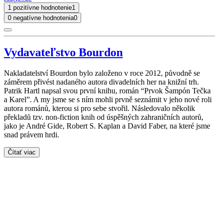
1 pozitívne hodnotenie
1
0 negatívne hodnotenia
0
Vydavateľstvo Bourdon
Nakladatelství Bourdon bylo založeno v roce 2012, původně se
záměrem přivést nadaného autora divadelních her na knižní trh.
Patrik Hartl napsal svou první knihu, román “Prvok Šampón Tečka
a Karel”. A my jsme se s ním mohli prvně seznámit v jeho nové roli
autora románů, kterou si pro sebe stvořil. Následovalo několik
překladů tzv. non-fiction knih od úspěšných zahraničních autorů,
jako je André Gide, Robert S. Kaplan a David Faber, na které jsme
snad právem hrdi.
Čítať viac