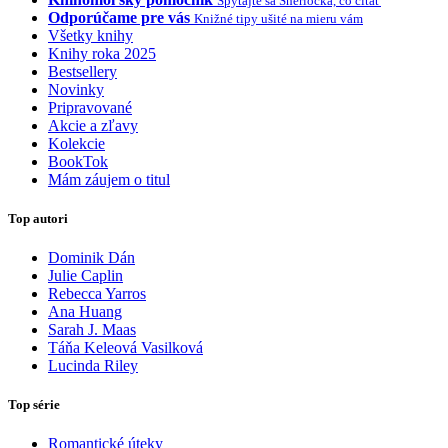
Spýtajte sa Sherlocka, čo čítať
Odporúčame pre vás
Knižné tipy ušité na mieru vám
Všetky knihy
Knihy roka 2025
Bestsellery
Novinky
Pripravované
Akcie a zľavy
Kolekcie
BookTok
Mám záujem o titul
Top autori
Dominik Dán
Julie Caplin
Rebecca Yarros
Ana Huang
Sarah J. Maas
Táňa Keleová Vasilková
Lucinda Riley
Top série
Romantické úteky