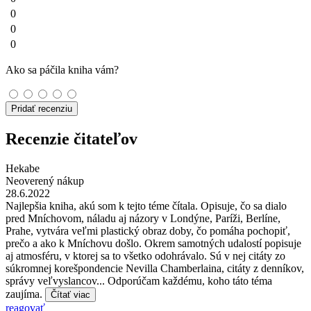
0
0
0
Ako sa páčila kniha vám?
Pridať recenziu
Recenzie čitateľov
Hekabe
Neoverený nákup
28.6.2022
Najlepšia kniha, akú som k tejto téme čítala. Opisuje, čo sa dialo
pred Mníchovom, náladu aj názory v Londýne, Paríži, Berlíne,
Prahe, vytvára veľmi plastický obraz doby, čo pomáha pochopiť,
prečo a ako k Mníchovu došlo. Okrem samotných udalostí popisuje
aj atmosféru, v ktorej sa to všetko odohrávalo. Sú v nej citáty zo
súkromnej korešpondencie Nevilla Chamberlaina, citáty z denníkov,
správy veľvyslancov... Odporúčam každému, koho táto téma
zaujíma.
Čítať viac
reagovať