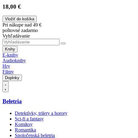
18,00 €
Vložiť do košíka
Pri nákupe nad 49 €
poštovné zadarmo
Vyhľadávanie
Knihy
E-knihy
Audioknihy
Hry
Filmy
Doplnky
Beletria
Detektívky, trilery a horory
Sci-fi a fantasy
Komiksy
Romantika
Spoločenská beletria