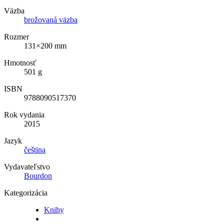
Väzba
brožovaná väzba
Rozmer
131×200 mm
Hmotnosť
501 g
ISBN
9788090517370
Rok vydania
2015
Jazyk
čeština
Vydavateľstvo
Bourdon
Kategorizácia
Knihy