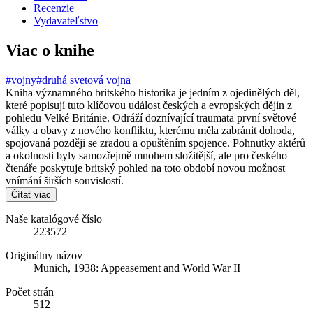
Recenzie
Vydavateľstvo
Viac o knihe
#vojny
#druhá svetová vojna
Kniha významného britského historika je jedním z ojedinělých děl,
které popisují tuto klíčovou událost českých a evropských dějin z
pohledu Velké Británie. Odráží doznívající traumata první světové
války a obavy z nového konfliktu, kterému měla zabránit dohoda,
spojovaná později se zradou a opuštěním spojence. Pohnutky aktérů
a okolnosti byly samozřejmě mnohem složitější, ale pro českého
čtenáře poskytuje britský pohled na toto období novou možnost
vnímání širších souvislostí.
Čítať viac
Naše katalógové číslo
223572
Originálny názov
Munich, 1938: Appeasement and World War II
Počet strán
512