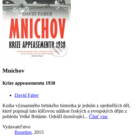
Mnichov
Krize appeasementu 1938
David Faber
Kniha významného britského historika je jedním z ojedinělých děl,
které popisují tuto klíčovou událost českých a evropských dějin z
pohledu Velké Británie. Odráží doznívající...
Čítať viac
Vydavateľstvo
Bourdon
, 2015