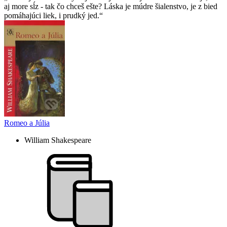
aj more sĺz - tak čo chceš ešte? Láska je múdre šialenstvo, je z bied
pomáhajúci liek, i prudký jed.
Romeo a Júlia
William Shakespeare