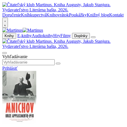
Doručenie
Kníhkupectvá
Knihovrátok
Poukážky
Knižný blog
Kontakt
E-knihy
Audioknihy
Hry
Filmy
Knihy
Doplnky
Vyhľadávanie
Prihlásiť