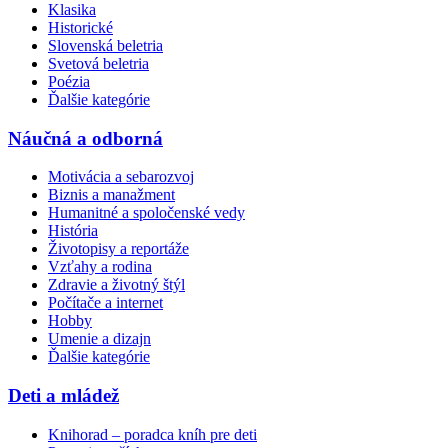
Klasika
Historické
Slovenská beletria
Svetová beletria
Poézia
Ďalšie kategórie
Náučná a odborná
Motivácia a sebarozvoj
Biznis a manažment
Humanitné a spoločenské vedy
História
Životopisy a reportáže
Vzťahy a rodina
Zdravie a životný štýl
Počítače a internet
Hobby
Umenie a dizajn
Ďalšie kategórie
Deti a mládež
Knihorad – poradca kníh pre deti