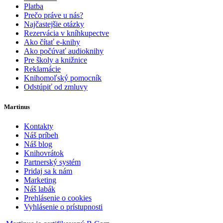
Platba
Prečo práve u nás?
Najčastejšie otázky
Rezervácia v kníhkupectve
Ako čítať e-knihy
Ako počúvať audioknihy
Pre školy a knižnice
Reklamácie
Knihomoľský pomocník
Odstúpiť od zmluvy
Martinus
Kontakty
Náš príbeh
Náš blog
Knihovrátok
Partnerský systém
Pridaj sa k nám
Marketing
Náš labák
Prehlásenie o cookies
Vyhlásenie o prístupnosti