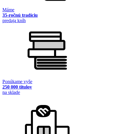
Máme
35-ročnú tradíciu
predaja kníh
Ponúkame vyše
250 000 titulov
na sklade