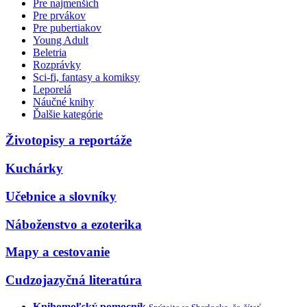
Pre najmenších
Pre prvákov
Pre pubertiakov
Young Adult
Beletria
Rozprávky
Sci-fi, fantasy a komiksy
Leporelá
Náučné knihy
Ďalšie kategórie
Životopisy a reportáže
Kuchárky
Učebnice a slovníky
Náboženstvo a ezoterika
Mapy a cestovanie
Cudzojazyčná literatúra
Knihomoľský pomocník