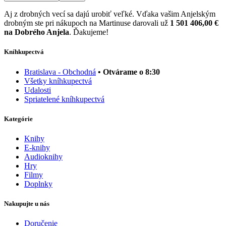
Aj z drobných vecí sa dajú urobiť veľké. Vďaka vašim Anjelským
drobným ste pri nákupoch na Martinuse darovali už
1 501 406,00 €
na Dobrého Anjela
. Ďakujeme!
Kníhkupectvá
Bratislava - Obchodná
• Otvárame o 8:30
Všetky kníhkupectvá
Udalosti
Spriatelené kníhkupectvá
Kategórie
Knihy
E-knihy
Audioknihy
Hry
Filmy
Doplnky
Nakupujte u nás
Doručenie