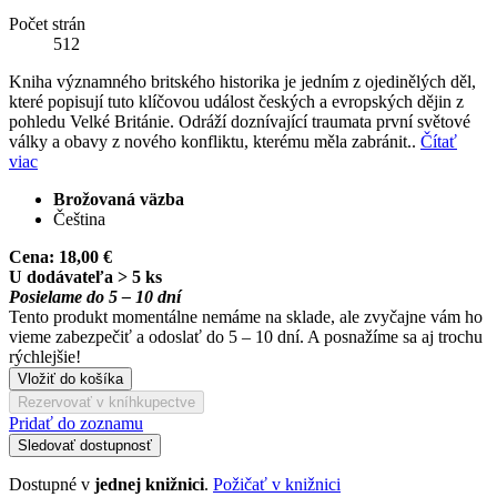
Počet strán
512
Kniha významného britského historika je jedním z ojedinělých děl,
které popisují tuto klíčovou událost českých a evropských dějin z
pohledu Velké Británie. Odráží doznívající traumata první světové
války a obavy z nového konfliktu, kterému měla zabránit..
Čítať
viac
Brožovaná väzba
Čeština
Cena:
18,00 €
U dodávateľa > 5 ks
Posielame do 5 – 10 dní
Tento produkt momentálne nemáme na sklade, ale zvyčajne vám ho
vieme zabezpečiť a odoslať do 5 – 10 dní. A posnažíme sa aj trochu
rýchlejšie!
Vložiť do košíka
Rezervovať v kníhkupectve
Pridať do zoznamu
Sledovať dostupnosť
Dostupné v
jednej knižnici
.
Požičať v knižnici