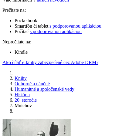
Prečítate na:
Pocketbook
Smartfón či tablet
s podporovanou aplikáciou
Počítač
s podporovanou aplikáciou
Neprečítate na:
Kindle
Ako čítať e-knihy zabezpečené cez Adobe DRM?
Knihy
Odborné a náučné
Humanitné a spoločenské vedy
História
20. storočie
Mnichov