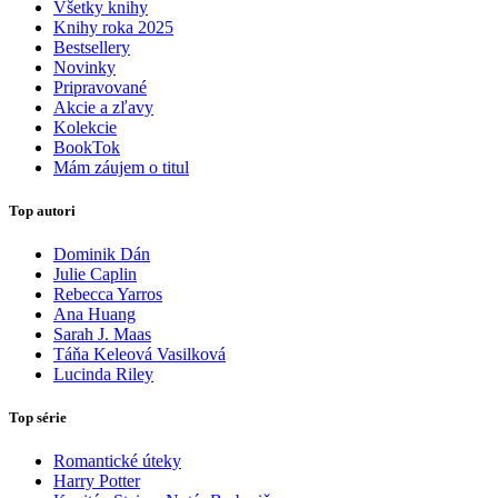
Všetky knihy
Knihy roka 2025
Bestsellery
Novinky
Pripravované
Akcie a zľavy
Kolekcie
BookTok
Mám záujem o titul
Top autori
Dominik Dán
Julie Caplin
Rebecca Yarros
Ana Huang
Sarah J. Maas
Táňa Keleová Vasilková
Lucinda Riley
Top série
Romantické úteky
Harry Potter