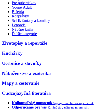
Pre pubertiakov
Young Adult
Beletria
Rozprávky
Sci-fi, fantasy a komiksy
Leporelá
Náučné knihy
Ďalšie kategórie
Životopisy a reportáže
Kuchárky
Učebnice a slovníky
Náboženstvo a ezoterika
Mapy a cestovanie
Cudzojazyčná literatúra
Knihomoľský pomocník
Spýtajte sa Sherlocka, čo čítať
Odporúčame pre vás
Knižné tipy ušité na mieru vám