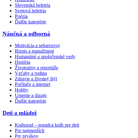
Slovenská beletria
Svetová beletria
Poézia
Ďalšie kategórie
Náučná a odborná
Motivácia a sebarozvoj
Biznis a manažment
Humanitné a spoločenské vedy
História
Životopisy a reportáže
Vzťahy a rodina
Zdravie a životný štýl
Počítače a internet
Hobby
Umenie a dizajn
Ďalšie kategórie
Deti a mládež
Knihorad – poradca kníh pre deti
Pre najmenších
Pre prvákov