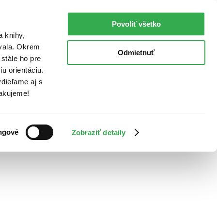
Povoliť všetko
a knihy,
ovala. Okrem
Odmietnuť
stále ho pre
u orientáciu.
dieľame aj s
Ďakujeme!
ngové
Zobraziť detaily