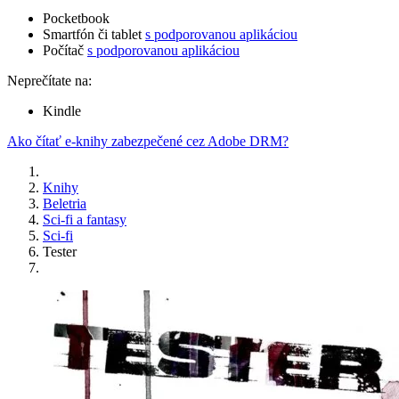
Pocketbook
Smartfón či tablet
s podporovanou aplikáciou
Počítač
s podporovanou aplikáciou
Neprečítate na:
Kindle
Ako čítať e-knihy zabezpečené cez Adobe DRM?
Knihy
Beletria
Sci-fi a fantasy
Sci-fi
Tester