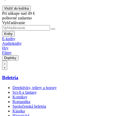
Vložiť do košíka
Pri nákupe nad 49 €
poštovné zadarmo
Vyhľadávanie
Knihy
E-knihy
Audioknihy
Hry
Filmy
Doplnky
Beletria
Detektívky, trilery a horory
Sci-fi a fantasy
Komiksy
Romantika
Spoločenská beletria
Klasika
Historické