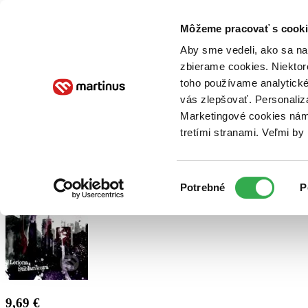
Doručenie
Kníhkupectvá
Knihovrátok
Poukážky
Knižný blog
Kontakt
Môžeme pracovať s cooki
Aby sme vedeli, ako sa na 
zbierame cookies. Niektor
E-knihy
Audioknihy
Hry
Filmy
Knihy
Doplnky
toho používame analytické
vás zlepšovať. Personaliz
Vyhľadávanie
Marketingové cookies nám 
tretími stranami. Veľmi b
Prihlásiť
Výber
Potrebné
P
súhlasu
9,69 €