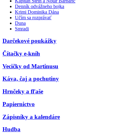
Kapitán Stein a Notár Barbarič
Denník odvážneho bojka
Krimi Dominika Dána
Učím sa rozprávať
Duna
Smradi
Darčekové poukážky
Čítačky e-kníh
Vecičky od Martinusu
Káva, čaj a pochutiny
Hrnčeky a fľaše
Papiernictvo
Zápisníky a kalendáre
Hudba