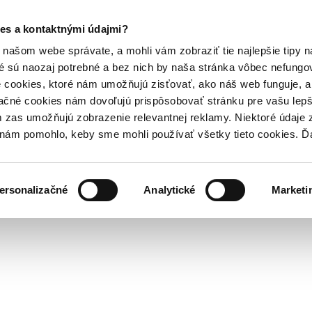
es a kontaktnými údajmi?
našom webe správate, a mohli vám zobraziť tie najlepšie tipy n
é sú naozaj potrebné a bez nich by naša stránka vôbec nefung
 cookies, ktoré nám umožňujú zisťovať, ako náš web funguje, a 
ačné cookies nám dovoľujú prispôsobovať stránku pre vašu lepši
zas umožňujú zobrazenie relevantnej reklamy. Niektoré údaje z
y nám pomohlo, keby sme mohli používať všetky tieto cookies. 
ersonalizačné
Analytické
Marketi