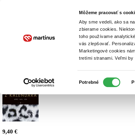
Doručenie
Kníhkupectvá
Knihovrátok
Poukážky
Knižný blog
Kontakt
Môžeme pracovať s cooki
Aby sme vedeli, ako sa na 
zbierame cookies. Niektor
E-knihy
Audioknihy
Hry
Filmy
Knihy
Doplnky
toho používame analytické
vás zlepšovať. Personaliz
Vyhľadávanie
Marketingové cookies nám 
tretími stranami. Veľmi b
Prihlásiť
Výber
Potrebné
P
súhlasu
9,40 €