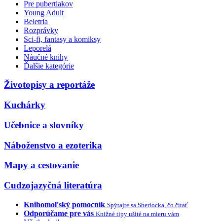
Pre pubertiakov
Young Adult
Beletria
Rozprávky
Sci-fi, fantasy a komiksy
Leporelá
Náučné knihy
Ďalšie kategórie
Životopisy a reportáže
Kuchárky
Učebnice a slovníky
Náboženstvo a ezoterika
Mapy a cestovanie
Cudzojazyčná literatúra
Knihomoľský pomocník
Spýtajte sa Sherlocka, čo čítať
Odporúčame pre vás
Knižné tipy ušité na mieru vám