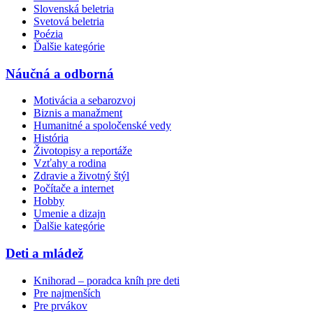
Slovenská beletria
Svetová beletria
Poézia
Ďalšie kategórie
Náučná a odborná
Motivácia a sebarozvoj
Biznis a manažment
Humanitné a spoločenské vedy
História
Životopisy a reportáže
Vzťahy a rodina
Zdravie a životný štýl
Počítače a internet
Hobby
Umenie a dizajn
Ďalšie kategórie
Deti a mládež
Knihorad – poradca kníh pre deti
Pre najmenších
Pre prvákov