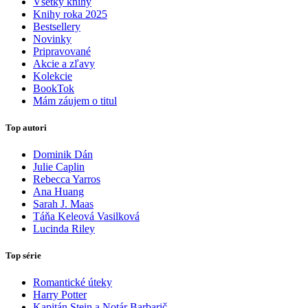
Všetky knihy
Knihy roka 2025
Bestsellery
Novinky
Pripravované
Akcie a zľavy
Kolekcie
BookTok
Mám záujem o titul
Top autori
Dominik Dán
Julie Caplin
Rebecca Yarros
Ana Huang
Sarah J. Maas
Táňa Keleová Vasilková
Lucinda Riley
Top série
Romantické úteky
Harry Potter
Kapitán Stein a Notár Barbarič