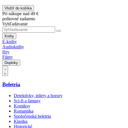
Vložiť do košíka
Pri nákupe nad 49 €
poštovné zadarmo
Vyhľadávanie
Knihy
E-knihy
Audioknihy
Hry
Filmy
Doplnky
Beletria
Detektívky, trilery a horory
Sci-fi a fantasy
Komiksy
Romantika
Spoločenská beletria
Klasika
Historické