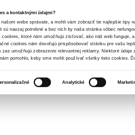
es a kontaktnými údajmi?
našom webe správate, a mohli vám zobraziť tie najlepšie tipy n
é sú naozaj potrebné a bez nich by naša stránka vôbec nefung
 cookies, ktoré nám umožňujú zisťovať, ako náš web funguje, a 
ačné cookies nám dovoľujú prispôsobovať stránku pre vašu lepši
zas umožňujú zobrazenie relevantnej reklamy. Niektoré údaje z
y nám pomohlo, keby sme mohli používať všetky tieto cookies. 
ersonalizačné
Analytické
Marketi