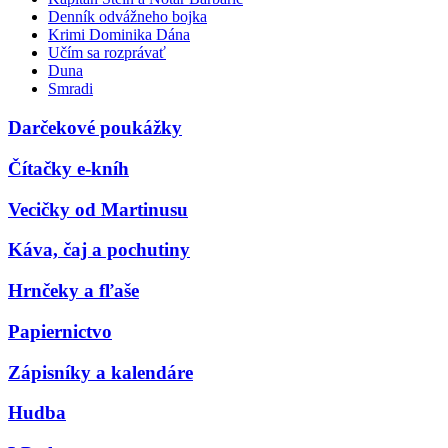
Denník odvážneho bojka
Krimi Dominika Dána
Učím sa rozprávať
Duna
Smradi
Darčekové poukážky
Čítačky e-kníh
Vecičky od Martinusu
Káva, čaj a pochutiny
Hrnčeky a fľaše
Papiernictvo
Zápisníky a kalendáre
Hudba