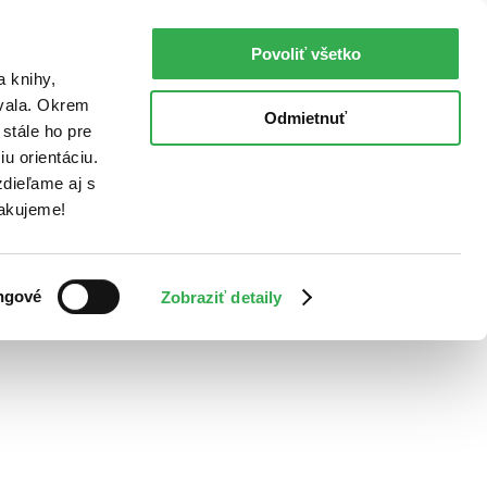
Povoliť všetko
a knihy,
ovala. Okrem
Odmietnuť
stále ho pre
u orientáciu.
dieľame aj s
Ďakujeme!
ngové
Zobraziť detaily