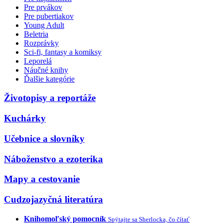
Pre prvákov
Pre pubertiakov
Young Adult
Beletria
Rozprávky
Sci-fi, fantasy a komiksy
Leporelá
Náučné knihy
Ďalšie kategórie
Životopisy a reportáže
Kuchárky
Učebnice a slovníky
Náboženstvo a ezoterika
Mapy a cestovanie
Cudzojazyčná literatúra
Knihomoľský pomocník
Spýtajte sa Sherlocka, čo čítať