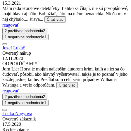
15.3.2021
Mám rada Horstove detektívky. Ľahko sa čítajú, nie sú prvoplánové,
majú hlavu aj pätu. Bohužiaľ, táto ma ničím nenadchla. Niečo mi v
nej chýbalo.....šťava...
Čítať viac
reagovať
2 pozitívne hodnotenia
2
1 negatívne hodnotenie
1
Jozef Lukáč
Overený nákup
12.11.2020
ODPORÚČAM!!!
Jorn Lier Horst je mojim najlepším autorom krimi kníh a niet sa čo
čudovať, pôsobil ako hlavný vyšetrovateľ, takže je to poznať v jeho
každej jednej knihe. Prečítal som celú sériu prípadov Williama
Wistinga a vrelo odporúčam.
Čítať viac
reagovať
2 pozitívne hodnotenia
2
1 negatívne hodnotenie
1
Lenka Nagyová
Overený zákazník
17.5.2020
Rýchle citanie