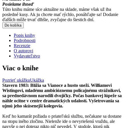
Posielame ihneď
Túto knihu máme síce aktuálne na sklade, máme však už iba
posledné kusy. Ak ju chcete mať rýchlo, ponáhľajte sa! Dodanie
ďalších môže trvať dlhšie, zvyčajne do šiestich dní.
Do košíka
Popis knihy
Podrobnosti
Recenzie
O autorovi
Vydavateľstvo
Viac o knihe
Pozrieť ukážku
Ukážka
Stavern 1983: Blížia sa Vianoce a husto sneží. Williamovi
Wistingovi, mladému ambicióznemu policajnému strážnikovi,
sa prednedávnom narodili dvojičky. Počas bankovej lúpeže sa
náhle ocitne v centre dramatických udalostí. Vyšetrovania sa
ujmú jeho skúsenejší kolegovia.
Keď ho kamarát požiada o priateľskú službu, nečakane sa dostane
na stopu iného zločinu. Nielenže ide o nevyriešenú vraždu, ale
navyše o nej doteraz nikto nič nevedel. V stodole, ktorú nik