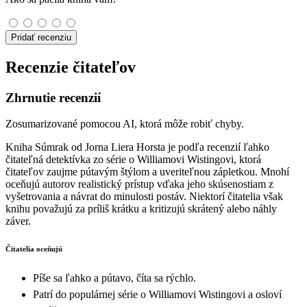
Pridať recenziu
Recenzie čitateľov
Zhrnutie recenzií
Zosumarizované pomocou AI, ktorá môže robiť chyby.
Kniha Súmrak od Jorna Liera Horsta je podľa recenzií ľahko
čitateľná detektívka zo série o Williamovi Wistingovi, ktorá
čitateľov zaujme pútavým štýlom a uveriteľnou zápletkou. Mnohí
oceňujú autorov realistický prístup vďaka jeho skúsenostiam z
vyšetrovania a návrat do minulosti postáv. Niektorí čitatelia však
knihu považujú za príliš krátku a kritizujú skrátený alebo náhly
záver.
Čitatelia oceňujú
Píše sa ľahko a pútavo, číta sa rýchlo.
Patrí do populárnej série o Williamovi Wistingovi a osloví