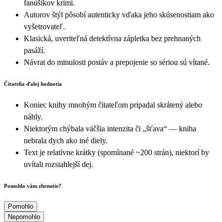
fanúšikov krimi.
Autorov štýl pôsobí autenticky vďaka jeho skúsenostiam ako
vyšetrovateľ.
Klasická, uveriteľná detektívna zápletka bez prehnaných
pasáží.
Návrat do minulosti postáv a prepojenie so sériou sú vítané.
Čitatelia ďalej hodnotia
Koniec knihy mnohým čitateľom pripadal skrátený alebo
náhly.
Niektorým chýbala väčšia intenzita či „šťava“ — kniha
nebrala dych ako iné diely.
Text je relatívne krátky (spomínané ~200 strán), niektorí by
uvítali rozsiahlejší dej.
Pomohlo vám zhrnutie?
Pomohlo
Nepomohlo