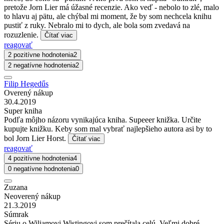
pretože Jorn Lier má úžasné recenzie. Ako veď - nebolo to zlé, malo
to hlavu aj pätu, ale chýbal mi moment, že by som nechcela knihu
pustiť z ruky. Nebralo mi to dych, ale bola som zvedavá na
rozuzlenie.
Čítať viac
reagovať
2 pozitívne hodnotenia
2
2 negatívne hodnotenia
2
Filip Hegedűs
Overený nákup
30.4.2019
Super kniha
Podľa môjho názoru vynikajúca kniha. Supeeer knižka. Určite
kupujte knižku. Keby som mal vybrať najlepšieho autora asi by to
bol Jorn Lier Horst.
Čítať viac
reagovať
4 pozitívne hodnotenia
4
0 negatívne hodnotenia
0
Zuzana
Neoverený nákup
21.3.2019
Súmrak
Sériu o Wiliamovi Wistingovi som prečítala celú. Veľmi dobré