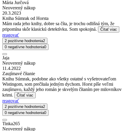
Mária Jurčová
Neoverený nákup
20.3.2023
Kniha Súmrak od Horsta
Mám rada jeho knihy, dobre sa číta, je trochu odlišná tým, že
pripomína skôr klasickú detektívku. Som spokojná.
Čítať viac
reagovať
2 pozitívne hodnotenia
2
0 negatívne hodnotenia
0
Jaja
Neoverený nákup
11.4.2022
Zaujímavé čítanie
Knihu Súmrak, podobne ako všetky ostatné s vyšetrovateľom
Wistingom, som prečítala jedným dychom. Horst píše veľmi
zaujímavo, každý jeho román je skvelým čítaním pre milovníkov
krimi.
Čítať viac
reagovať
2 pozitívne hodnotenia
2
0 negatívne hodnotenia
0
Tinka265
Neoverený nákup