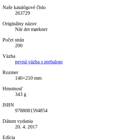
Naše katalógové číslo
263729
Originálny názov
Når det mørkner
Počet strán
200
Väzba
pevná väzba s prebalom
Rozmer
140×210 mm
Hmotnosť
343 g
ISBN
9788081594854
Dátum vydania
20. 4. 2017
Edícia