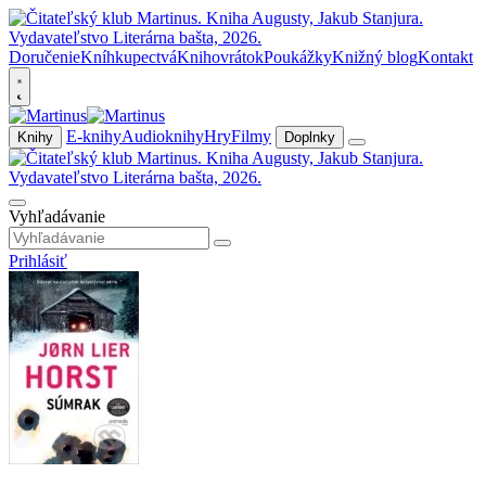
Doručenie
Kníhkupectvá
Knihovrátok
Poukážky
Knižný blog
Kontakt
E-knihy
Audioknihy
Hry
Filmy
Knihy
Doplnky
Vyhľadávanie
Prihlásiť