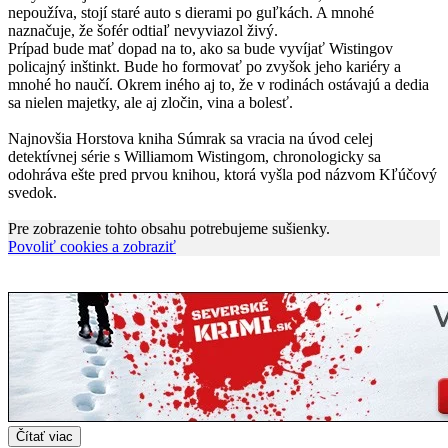
nepoužíva, stojí staré auto s dierami po guľkách. A mnohé
naznačuje, že šofér odtiaľ nevyviazol živý.
Prípad bude mať dopad na to, ako sa bude vyvíjať Wistingov
policajný inštinkt. Bude ho formovať po zvyšok jeho kariéry a
mnohé ho naučí. Okrem iného aj to, že v rodinách ostávajú a dedia
sa nielen majetky, ale aj zločin, vina a bolesť.
Najnovšia Horstova kniha Súmrak sa vracia na úvod celej
detektívnej série s Williamom Wistingom, chronologicky sa
odohráva ešte pred prvou knihou, ktorá vyšla pod názvom Kľúčový
svedok.
Pre zobrazenie tohto obsahu potrebujeme sušienky.
Povoliť cookies a zobraziť
Čítať viac