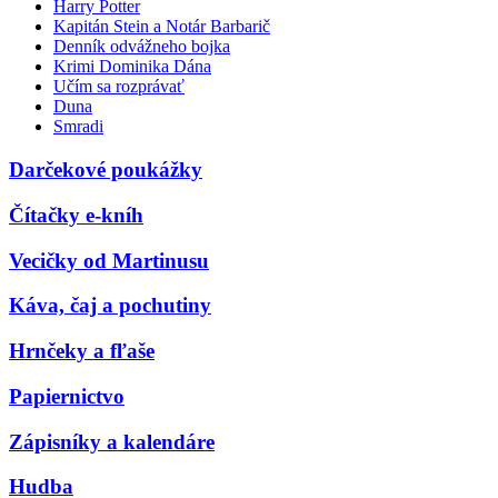
Harry Potter
Kapitán Stein a Notár Barbarič
Denník odvážneho bojka
Krimi Dominika Dána
Učím sa rozprávať
Duna
Smradi
Darčekové poukážky
Čítačky e-kníh
Vecičky od Martinusu
Káva, čaj a pochutiny
Hrnčeky a fľaše
Papiernictvo
Zápisníky a kalendáre
Hudba