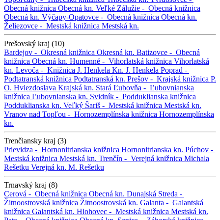
Obecná knižnica
Obecná kn.
Veľké Zálužie -
Obecná knižnica
Obecná kn.
Výčapy-Opatovce -
Obecná knižnica
Obecná kn.
Želiezovce -
Mestská knižnica
Mestská kn.
Prešovský kraj (10)
Bardejov -
Okresná knižnica
Okresná kn.
Batizovce -
Obecná
knižnica
Obecná kn.
Humenné -
Vihorlatská knižnica
Vihorlatská
kn.
Levoča -
Knižnica J. Henkela
Kn. J. Henkela
Poprad -
Podtatranská knižnica
Podtatranská kn.
Prešov -
Krajská knižnica P.
O. Hviezdoslava
Krajská kn.
Stará Ľubovňa -
Ľubovnianska
knižnica
Ľubovnianska kn.
Svidník -
Podduklianska knižnica
Podduklianska kn.
Veľký Šariš -
Mestská knižnica
Mestská kn.
Vranov nad Topľou -
Hornozemplínska knižnica
Hornozemplínska
kn.
Trenčiansky kraj (3)
Prievidza -
Hornonitrianska knižnica
Hornonitrianska kn.
Púchov -
Mestská knižnica
Mestská kn.
Trenčín -
Verejná knižnica Michala
Rešetku
Verejná kn. M. Rešetku
Trnavský kraj (8)
Cerová -
Obecná knižnica
Obecná kn.
Dunajská Streda -
Žitnoostrovská knižnica
Žitnoostrovská kn.
Galanta -
Galantská
knižnica
Galantská kn.
Hlohovec -
Mestská knižnica
Mestská kn.