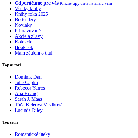
Odporúčame pre vás
Knižné tipy ušité na mieru vám
Všetky knihy
Knihy roka 2025
Bestsellery
Novinky
Pripravované
Akcie a zľavy
Kolekcie
BookTok
Mám záujem o titul
Top autori
Dominik Dán
Julie Caplin
Rebecca Yarros
Ana Huang
Sarah J. Maas
Táňa Keleová Vasilková
Lucinda Riley
Top série
Romantické úteky