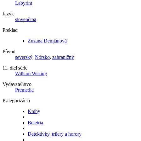
Labyrint
Jazyk
slovenčina
Preklad
Zuzana Demjánová
Pôvod
severský
,
Nórsko
,
zahraničný
11. diel série
William Wisting
Vydavateľstvo
Premedia
Kategorizácia
Knihy
Beletria
Detektívky, trilery a horory