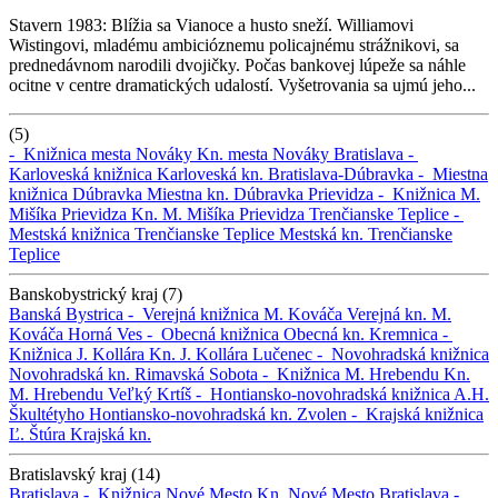
Stavern 1983: Blížia sa Vianoce a husto sneží. Williamovi
Wistingovi, mladému ambicióznemu policajnému strážnikovi, sa
prednedávnom narodili dvojičky. Počas bankovej lúpeže sa náhle
ocitne v centre dramatických udalostí. Vyšetrovania sa ujmú jeho...
(5)
-
Knižnica mesta Nováky
Kn. mesta Nováky
Bratislava -
Karloveská knižnica
Karloveská kn.
Bratislava-Dúbravka -
Miestna
knižnica Dúbravka
Miestna kn. Dúbravka
Prievidza -
Knižnica M.
Mišíka Prievidza
Kn. M. Mišíka Prievidza
Trenčianske Teplice -
Mestská knižnica Trenčianske Teplice
Mestská kn. Trenčianske
Teplice
Banskobystrický kraj (7)
Banská Bystrica -
Verejná knižnica M. Kováča
Verejná kn. M.
Kováča
Horná Ves -
Obecná knižnica
Obecná kn.
Kremnica -
Knižnica J. Kollára
Kn. J. Kollára
Lučenec -
Novohradská knižnica
Novohradská kn.
Rimavská Sobota -
Knižnica M. Hrebendu
Kn.
M. Hrebendu
Veľký Krtíš -
Hontiansko-novohradská knižnica A.H.
Škultétyho
Hontiansko-novohradská kn.
Zvolen -
Krajská knižnica
Ľ. Štúra
Krajská kn.
Bratislavský kraj (14)
Bratislava -
Knižnica Nové Mesto
Kn. Nové Mesto
Bratislava -