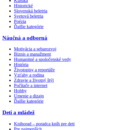
Klasika
Historické
Slovenská beletria
Svetová beletria
Poézia
Ďalšie kategórie
Náučná a odborná
Motivácia a sebarozvoj
Biznis a manažment
Humanitné a spoločenské vedy
História
Životopisy a reportáže
Vzťahy a rodina
Zdravie a životný štýl
Počítače a internet
Hobby
Umenie a dizajn
Ďalšie kategórie
Deti a mládež
Knihorad – poradca kníh pre deti
Pre najmenších