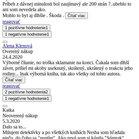
Príbeh z dávnej minulosti bol zaujímavý ale 200 strán ?..ubehlo to
ani som nevedela ako.
Mohlo to byt aj dlhšie . Škoda .
Čítať viac
reagovať
1 pozitívne hodnotenie
1
1 negatívne hodnotenie
1
Alena Klenová
Overený nákup
24.4.2020
Výborné čítanie, no troška sklamanie na konci. Čakala som dlhší
záver, prišiel mi akoby useknutý, skrátený, ukrátený o reakciu jeho
rodiny... Inak výborná kniha, tak ako všetky od tohto autora.
Čítať viac
reagovať
2 pozitívne hodnotenia
2
1 negatívne hodnotenie
1
Katka
Neoverený nákup
5.3.2020
Dalo sa to...
Milujem detektívky a po všetkých knihách Nesba som hľadala
niečo, do čoho sa "pustím". Ako prvú som si kúpila "Súmrak",