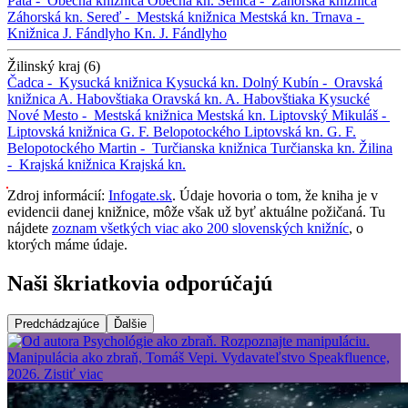
Pata -
Obecná knižnica
Obecná kn.
Senica -
Záhorská knižnica
Záhorská kn.
Sereď -
Mestská knižnica
Mestská kn.
Trnava -
Knižnica J. Fándlyho
Kn. J. Fándlyho
Žilinský kraj (6)
Čadca -
Kysucká knižnica
Kysucká kn.
Dolný Kubín -
Oravská
knižnica A. Habovštiaka
Oravská kn. A. Habovštiaka
Kysucké
Nové Mesto -
Mestská knižnica
Mestská kn.
Liptovský Mikuláš -
Liptovská knižnica G. F. Belopotockého
Liptovská kn. G. F.
Belopotockého
Martin -
Turčianska knižnica
Turčianska kn.
Žilina
-
Krajská knižnica
Krajská kn.
Zdroj informácií:
Infogate.sk
. Údaje hovoria o tom, že kniha je v
evidencii danej knižnice, môže však už byť aktuálne požičaná. Tu
nájdete
zoznam všetkých viac ako 200 slovenských knižníc
, o
ktorých máme údaje.
Naši škriatkovia odporúčajú
Predchádzajúce
Ďalšie