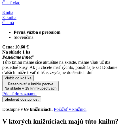
Čítať viac
Kniha
E-kniha
Čítaná
Pevná väzba s prebalom
Slovenčina
Cena:
10,60 €
Na sklade 1 ks
Posielame ihneď
Túto knihu máme síce aktuálne na sklade, máme však už iba
posledné kusy. Ak ju chcete mať rýchlo, ponáhľajte sa! Dodanie
ďalších môže trvať dlhšie, zvyčajne do šiestich dní.
Vložiť do košíka
Rezervovať v kníhkupectve
Na sklade v 19 kníhkupectvách
Pridať do zoznamu
Sledovať dostupnosť
Dostupné v
69 knižniciach
.
Požičať v knižnici
V ktorých knižniciach majú túto knihu?