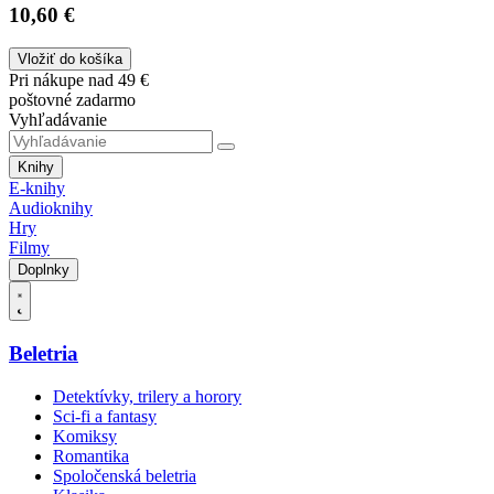
10,60 €
Vložiť do košíka
Pri nákupe nad 49 €
poštovné zadarmo
Vyhľadávanie
Knihy
E-knihy
Audioknihy
Hry
Filmy
Doplnky
Beletria
Detektívky, trilery a horory
Sci-fi a fantasy
Komiksy
Romantika
Spoločenská beletria