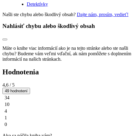
Detektívky
Našli ste chybu alebo škodlivý obsah?
Dajte nám, prosím, vedieť!
Nahlásiť chybu alebo škodlivý obsah
Máte o knihe viac informácií ako je na tejto stránke alebo ste našli
chybu? Budeme vám veľmi vďační, ak nám pomôžete s doplnením
informácií na našich stránkach.
Hodnotenia
4,6
/ 5
49 hodnotení
34
10
4
1
0
Ako sa páčila kniha vám?