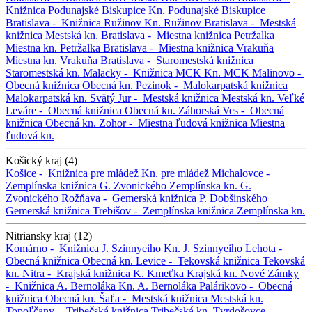
Knižnica Podunajské Biskupice
Kn. Podunajské Biskupice
Bratislava -
Knižnica Ružinov
Kn. Ružinov
Bratislava -
Mestská
knižnica
Mestská kn.
Bratislava -
Miestna knižnica Petržalka
Miestna kn. Petržalka
Bratislava -
Miestna knižnica Vrakuňa
Miestna kn. Vrakuňa
Bratislava -
Staromestská knižnica
Staromestská kn.
Malacky -
Knižnica MCK
Kn. MCK
Malinovo -
Obecná knižnica
Obecná kn.
Pezinok -
Malokarpatská knižnica
Malokarpatská kn.
Svätý Jur -
Mestská knižnica
Mestská kn.
Veľké
Leváre -
Obecná knižnica
Obecná kn.
Záhorská Ves -
Obecná
knižnica
Obecná kn.
Zohor -
Miestna ľudová knižnica
Miestna
ľudová kn.
Košický kraj (4)
Košice -
Knižnica pre mládež
Kn. pre mládež
Michalovce -
Zemplínska knižnica G. Zvonického
Zemplínska kn. G.
Zvonického
Rožňava -
Gemerská knižnica P. Dobšinského
Gemerská knižnica
Trebišov -
Zemplínska knižnica
Zemplínska kn.
Nitriansky kraj (12)
Komárno -
Knižnica J. Szinnyeiho
Kn. J. Szinnyeiho
Lehota -
Obecná knižnica
Obecná kn.
Levice -
Tekovská knižnica
Tekovská
kn.
Nitra -
Krajská knižnica K. Kmeťka
Krajská kn.
Nové Zámky
-
Knižnica A. Bernoláka
Kn. A. Bernoláka
Palárikovo -
Obecná
knižnica
Obecná kn.
Šaľa -
Mestská knižnica
Mestská kn.
Topoľčany -
Tribečská knižnica
Tribečská kn.
Tvrdošovce -