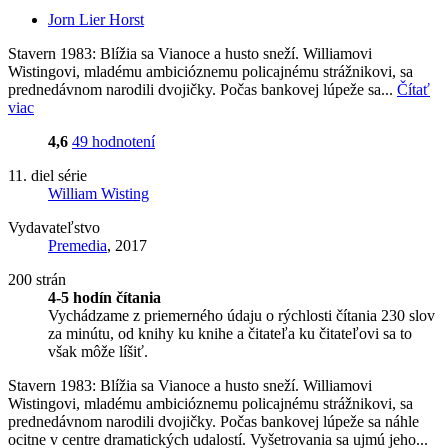
Jorn Lier Horst
Stavern 1983: Blížia sa Vianoce a husto sneží. Williamovi
Wistingovi, mladému ambicióznemu policajnému strážnikovi, sa
prednedávnom narodili dvojičky. Počas bankovej lúpeže sa...
Čítať
viac
4,6
49 hodnotení
11. diel série
William Wisting
Vydavateľstvo
Premedia
, 2017
200 strán
4-5 hodín čítania
Vychádzame z priemerného údaju o rýchlosti čítania 230 slov
za minútu, od knihy ku knihe a čitateľa ku čitateľovi sa to
však môže líšiť.
Stavern 1983: Blížia sa Vianoce a husto sneží. Williamovi
Wistingovi, mladému ambicióznemu policajnému strážnikovi, sa
prednedávnom narodili dvojičky. Počas bankovej lúpeže sa náhle
ocitne v centre dramatických udalostí. Vyšetrovania sa ujmú jeho...