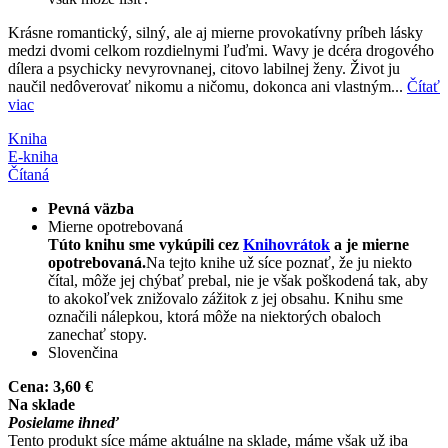
Krásne romantický, silný, ale aj mierne provokatívny príbeh lásky
medzi dvomi celkom rozdielnymi ľuďmi. Wavy je dcéra drogového
dílera a psychicky nevyrovnanej, citovo labilnej ženy. Život ju
naučil nedôverovať nikomu a ničomu, dokonca ani vlastným...
Čítať
viac
Kniha
E-kniha
Čítaná
Pevná väzba
Mierne opotrebovaná
Túto knihu sme vykúpili cez
Knihovrátok
a je mierne
opotrebovaná.
Na tejto knihe už síce poznať, že ju niekto
čítal, môže jej chýbať prebal, nie je však poškodená tak, aby
to akokoľvek znižovalo zážitok z jej obsahu. Knihu sme
označili nálepkou, ktorá môže na niektorých obaloch
zanechať stopy.
Slovenčina
Cena:
3,60 €
Na sklade
Posielame ihneď
Tento produkt síce máme aktuálne na sklade, máme však už iba