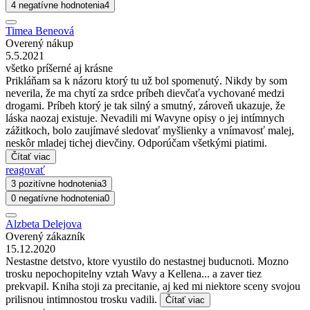
4 negatívne hodnotenia
4
Timea Beneová
Overený nákup
5.5.2021
všetko príšerné aj krásne
Prikláňam sa k názoru ktorý tu už bol spomenutý. Nikdy by som
neverila, že ma chytí za srdce príbeh dievčaťa vychované medzi
drogami. Príbeh ktorý je tak silný a smutný, zároveň ukazuje, že
láska naozaj existuje. Nevadili mi Wavyne opisy o jej intímnych
zážitkoch, bolo zaujímavé sledovať myšlienky a vnímavosť malej,
neskôr mladej tichej dievčiny. Odporúčam všetkými piatimi.
Čítať viac
reagovať
3 pozitívne hodnotenia
3
0 negatívne hodnotenia
0
Alzbeta Delejova
Overený zákazník
15.12.2020
Nestastne detstvo, ktore vyustilo do nestastnej buducnoti. Mozno
trosku nepochopitelny vztah Wavy a Kellena... a zaver tiez
prekvapil. Kniha stoji za precitanie, aj ked mi niektore sceny svojou
prilisnou intimnostou trosku vadili.
Čítať viac