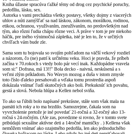
Kniha úžasne spracúva ťažké témy od drog cez psychické poruchy,
pedofíliu, lásku, sex.
Autorka s vami prechádza všetky postavy, všetky dojmy z viacerých
uhlov a núti zamýšľať sa nad láskou, zákonom, morálkou, rodinou,
etikou, ochranou, využívaním, zneužívaním, no predovšetkým nad
tým, ako rôzni ľudia chápu rôzne veci. A práve v tom je pre niekoho
háčik, pre iného výnimočná zápletka, isté je len to, že v určitých
chvíľach vám bude zle.
Sama som tu bojovala so svojím pohľadom na väčší vekový rozdiel
a názorom, čo (ne) patrí k určitému veku. Hoci je pravda, že príbeh
začína v 70.rokoch s vtedy bolo pár vecí inak. Každopádne vravela
som si:" Dofrasa, má 13!!" Bola decko - naivná, neskúsená a s
veľmi zlým príkladom. No Wavyn mozog a duša v istom zmysle
toto číslo ďaleko presahovali a vďaka tomu prostredia aspoň
dokázala vnímať ľudí skutočných ako boli. Prekuknúť ich povahu,
gestá a slová. Nebola hlúpa a Kellen nebol sviňa.
To ako sa ľúbili bolo napísané prekrásne, stále som však mala na
pamäti ich roky a to ma brzdilo. Samozrejme, čakala som na
vyvrcholenie pretože je iné povedať 21-ročná a 32-ročný ako 13-
ročná s 24-ročným. (Ale zas, povedzme si rovno, že v tomto svete
pribúdajú sexuálne aktívne deti a 14ročné mamičky . ) Kellena však
nemôžem vnímať ako ozajstného pedofila, len ako jednoduchého
človeka bažiacom po láske. Lebo nikdy ho iné deti nepriťahovali,