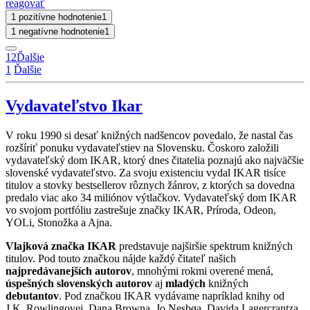
reagovať
1 pozitívne hodnotenie
1
1 negatívne hodnotenie
1
1
2
Ďalšie
1
Ďalšie
Vydavateľstvo Ikar
V roku 1990 si desať knižných nadšencov povedalo, že nastal čas
rozšíriť ponuku vydavateľstiev na Slovensku. Čoskoro založili
vydavateľský dom IKAR, ktorý dnes čitatelia poznajú ako najväčšie
slovenské vydavateľstvo. Za svoju existenciu vydal IKAR tisíce
titulov a stovky bestsellerov rôznych žánrov, z ktorých sa dovedna
predalo viac ako 34 miliónov výtlačkov. Vydavateľský dom IKAR
vo svojom portfóliu zastrešuje značky IKAR, Príroda, Odeon,
YOLi, Stonožka a Ajna.
Vlajková značka IKAR
predstavuje najširšie spektrum knižných
titulov. Pod touto značkou nájde každý čitateľ našich
najpredávanejších autorov
, mnohými rokmi overené mená,
úspešných slovenských autorov
aj
mladých
knižných
debutantov
. Pod značkou IKAR vydávame napríklad knihy od
J.K. Rowlingovej, Dana Browna, Jo Nesbøa, Davida Lagercrantza,