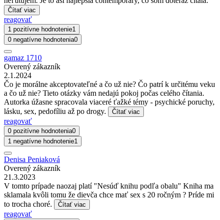
neľutujem. Je to asi najlepšia contemporary, čo som doteraz čítala.
Čítať viac
reagovať
1 pozitívne hodnotenie
1
0 negatívne hodnotenia
0
gamaz 1710
Overený zákazník
2.1.2024
Čo je morálne akceptovateľné a čo už nie? Čo patrí k určitému veku
a čo už nie? Tieto otázky vám nedajú pokoj počas celého čítania.
Autorka úžasne spracovala viaceré ťažké témy - psychické poruchy,
lásku, sex, pedofíliu až po drogy.
Čítať viac
reagovať
0 pozitívne hodnotenia
0
1 negatívne hodnotenie
1
Denisa Peniaková
Overený zákazník
21.3.2023
V tomto prípade naozaj platí "Nesúď knihu podľa obalu" Kniha ma
sklamala kvôli tomu že dievča chce mať sex s 20 ročným ? Príde mi
to trocha choré.
Čítať viac
reagovať