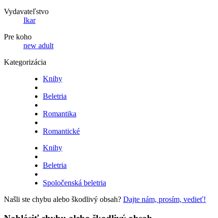
Vydavateľstvo
Ikar
Pre koho
new adult
Kategorizácia
Knihy
Beletria
Romantika
Romantické
Knihy
Beletria
Spoločenská beletria
Našli ste chybu alebo škodlivý obsah?
Dajte nám, prosím, vedieť!