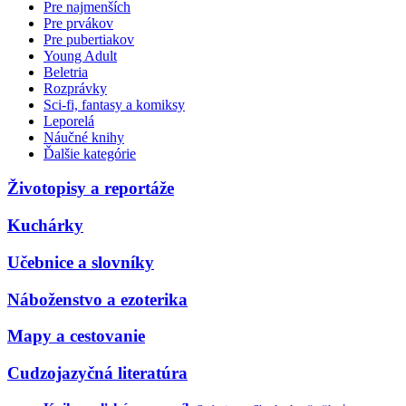
Pre najmenších
Pre prvákov
Pre pubertiakov
Young Adult
Beletria
Rozprávky
Sci-fi, fantasy a komiksy
Leporelá
Náučné knihy
Ďalšie kategórie
Životopisy a reportáže
Kuchárky
Učebnice a slovníky
Náboženstvo a ezoterika
Mapy a cestovanie
Cudzojazyčná literatúra