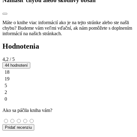
Nahlásiť chybu alebo škodlivý obsah
Máte o knihe viac informácií ako je na tejto stránke alebo ste našli
chybu? Budeme vám veľmi vďační, ak nám pomôžete s doplnením
informácií na našich stránkach.
Hodnotenia
4,2
/ 5
44 hodnotení
18
19
5
2
0
Ako sa páčila kniha vám?
Pridať recenziu