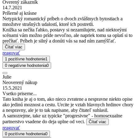
Overený zákazník
14.7.2021
Príšerné aj krásne
Netypický romantický príbeh o dvoch zvláštnych bytostiach a
množstve strašných udalostí, ktoré ich postretli.
Knižka sa nečíta ľahko, postavy si nezamilujete, nad niektorými
scénami vám možno príde nevoľno, ale napriek tomu sa oplatí si to
prečítať. Príbeh je silný a donúti vás sa nad ním zamýšľať.
Čítať viac
reagovať
1 pozitívne hodnotenie
1
0 negatívne hodnotenia
0
Julie
Neoverený nákup
15.5.2021
Vsetko priserne...
Tato kniha je aj o tom, ako nieco zvratene a nespravne niekto opise
ako jedinú moznost a cestu. Urcite je vztah hlavnych hrdinov chory
a nespravny, ale je to tak napisane, aby čitateľ suhlasil.
A samozrejme, take uz typicke "progresivne" - homosexualne
partnerstvo vsadene do deja uplne od veci.
Čítať viac
reagovať
0 pozitívne hodnotenia
0