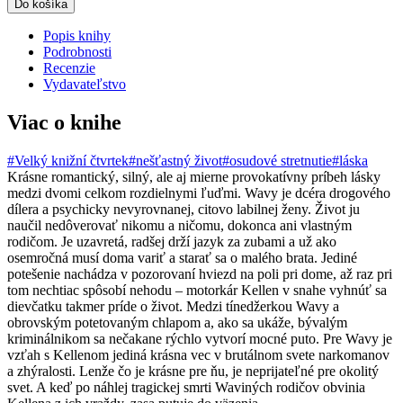
Do košíka
Popis knihy
Podrobnosti
Recenzie
Vydavateľstvo
Viac o knihe
#Velký knižní čtvrtek
#nešťastný život
#osudové stretnutie
#láska
Krásne romantický, silný, ale aj mierne provokatívny príbeh lásky
medzi dvomi celkom rozdielnymi ľuďmi. Wavy je dcéra drogového
dílera a psychicky nevyrovnanej, citovo labilnej ženy. Život ju
naučil nedôverovať nikomu a ničomu, dokonca ani vlastným
rodičom. Je uzavretá, radšej drží jazyk za zubami a už ako
osemročná musí doma variť a starať sa o malého brata. Jediné
potešenie nachádza v pozorovaní hviezd na poli pri dome, až raz pri
tom nechtiac spôsobí nehodu – motorkár Kellen v snahe vyhnúť sa
dievčatku takmer príde o život. Medzi tínedžerkou Wavy a
obrovským potetovaným chlapom a, ako sa ukáže, bývalým
kriminálnikom sa nečakane rýchlo vytvorí mocné puto. Pre Wavy je
vzťah s Kellenom jediná krásna vec v brutálnom svete narkomanov
a zhýralosti. Lenže čo je krásne pre ňu, je neprijateľné pre okolitý
svet. A keď po náhlej tragickej smrti Waviných rodičov obvinia