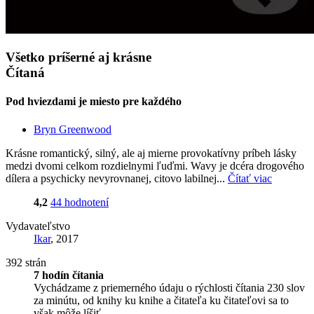
Všetko príšerné aj krásne
Čítaná
Pod hviezdami je miesto pre každého
Bryn Greenwood
Krásne romantický, silný, ale aj mierne provokatívny príbeh lásky
medzi dvomi celkom rozdielnymi ľuďmi. Wavy je dcéra drogového
dílera a psychicky nevyrovnanej, citovo labilnej...
Čítať viac
4,2
44 hodnotení
Vydavateľstvo
Ikar
, 2017
392 strán
7 hodín čítania
Vychádzame z priemerného údaju o rýchlosti čítania 230 slov
za minútu, od knihy ku knihe a čitateľa ku čitateľovi sa to
však môže líšiť.