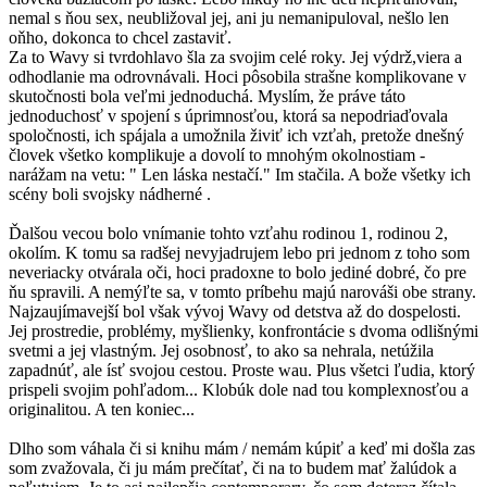
nemal s ňou sex, neubližoval jej, ani ju nemanipuloval, nešlo len
oňho, dokonca to chcel zastaviť.
Za to Wavy si tvrdohlavo šla za svojim celé roky. Jej výdrž,viera a
odhodlanie ma odrovnávali. Hoci pôsobila strašne komplikovane v
skutočnosti bola veľmi jednoduchá. Myslím, že práve táto
jednoduchosť v spojení s úprimnosťou, ktorá sa nepodriaďovala
spoločnosti, ich spájala a umožnila živiť ich vzťah, pretože dnešný
človek všetko komplikuje a dovolí to mnohým okolnostiam -
narážam na vetu: " Len láska nestačí." Im stačila. A bože všetky ich
scény boli svojsky nádherné .
Ďalšou vecou bolo vnímanie tohto vzťahu rodinou 1, rodinou 2,
okolím. K tomu sa radšej nevyjadrujem lebo pri jednom z toho som
neveriacky otvárala oči, hoci pradoxne to bolo jediné dobré, čo pre
ňu spravili. A nemýľte sa, v tomto príbehu majú narováši obe strany.
Najzaujímavejší bol však vývoj Wavy od detstva až do dospelosti.
Jej prostredie, problémy, myšlienky, konfrontácie s dvoma odlišnými
svetmi a jej vlastným. Jej osobnosť, to ako sa nehrala, netúžila
zapadnúť, ale ísť svojou cestou. Proste wau. Plus všetci ľudia, ktorý
prispeli svojim pohľadom... Klobúk dole nad tou komplexnosťou a
originalitou. A ten koniec...
Dlho som váhala či si knihu mám / nemám kúpiť a keď mi došla zas
som zvažovala, či ju mám prečítať, či na to budem mať žalúdok a