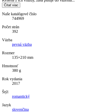
Kellena z ich vraždy, zasa putuje do väzenia...
Čítať viac
Naše katalógové číslo
744969
Počet strán
392
Väzba
pevná väzba
Rozmer
135×210 mm
Hmotnosť
380 g
Rok vydania
2017
Štýl
romantický
Jazyk
slovenčina