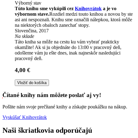
Výborný stav
Túto knihu sme vykúpili cez
Knihovrátok
a je vo
výbornom stave.
Rozdiel medzi touto knihou a novou by ste
asi ani nespoznali. Knihu sme označili nálepkou, ktorá môže
na niektorých obaloch zanechať stopy.
Slovenčina, 2017
Na sklade
Táto kniha sa môže na cestu ku vám vybrať prakticky
okamžite! Ak si ju objednáte do 13:00 v pracovný deň,
odošleme vám ju ešte dnes, inak najneskôr nasledujúci
pracovný deň.
4,00 €
Vložiť do košíka
Čítané knihy nám môžete poslať aj vy!
Pošlite nám svoje prečítané knihy a získajte poukážku na nákup.
Vyskúšať Knihovrátok
Naši škriatkovia odporúčajú