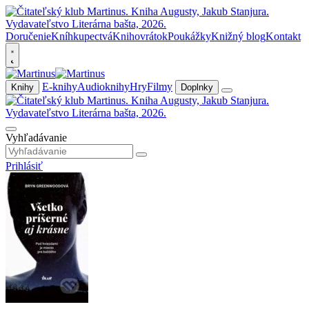
Doručenie
Kníhkupectvá
Knihovrátok
Poukážky
Knižný blog
Kontakt
E-knihy
Audioknihy
Hry
Filmy
Knihy
Doplnky
Vyhľadávanie
Prihlásiť