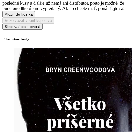
posledné kusy a ďalšie už nemá ani distribútor, preto je možné, že
bude onedlho úplne vypredaný. Ak ho chcete mať, ponáhľajte sa!
Vložiť do košíka
Rezervovať v kníhkupectve
Sledovať dostupnosť
Ďalšie čítané knihy