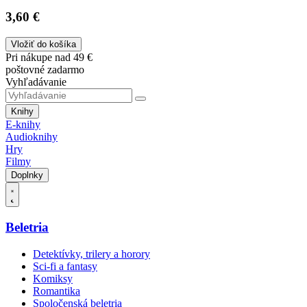
3,60 €
Vložiť do košíka
Pri nákupe nad 49 €
poštovné zadarmo
Vyhľadávanie
Knihy
E-knihy
Audioknihy
Hry
Filmy
Doplnky
Beletria
Detektívky, trilery a horory
Sci-fi a fantasy
Komiksy
Romantika
Spoločenská beletria