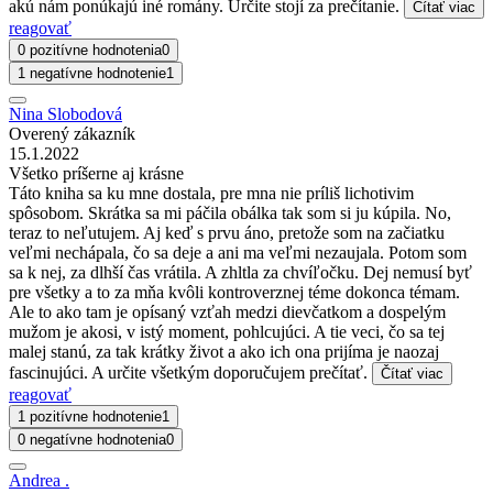
akú nám ponúkajú iné romány. Určite stojí za prečítanie.
Čítať viac
reagovať
0 pozitívne hodnotenia
0
1 negatívne hodnotenie
1
Nina Slobodová
Overený zákazník
15.1.2022
Všetko príšerne aj krásne
Táto kniha sa ku mne dostala, pre mna nie príliš lichotivim
spôsobom. Skrátka sa mi páčila obálka tak som si ju kúpila. No,
teraz to neľutujem. Aj keď s prvu áno, pretože som na začiatku
veľmi nechápala, čo sa deje a ani ma veľmi nezaujala. Potom som
sa k nej, za dlhší čas vrátila. A zhltla za chvíľočku. Dej nemusí byť
pre všetky a to za mňa kvôli kontroverznej téme dokonca témam.
Ale to ako tam je opísaný vzťah medzi dievčatkom a dospelým
mužom je akosi, v istý moment, pohlcujúci. A tie veci, čo sa tej
malej stanú, za tak krátky život a ako ich ona prijíma je naozaj
fascinujúci. A určite všetkým doporučujem prečítať.
Čítať viac
reagovať
1 pozitívne hodnotenie
1
0 negatívne hodnotenia
0
Andrea .