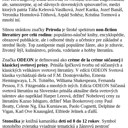
ale, samozrejme, aj od slávnych slovenských spisovateľov, medzi
ktorých patria Táňa Keleová-Vasilková, Jozef Karika, Jozef Banáš,
Veronika Homolová-Tóthová, Arpád Soltész, Kristína Tormová a
mnohí iní.
Silnou stránkou značky
Príroda
je široké spektrum
non-fiction
literatúry pre celú rodinu
: populárno-náučné knihy, encyklopédie,
obrazové publikácie, ale i odborné tituly a učebnice pre základné a
stredné školy. Top zastúpenie majú populárne žánre, ako je zdravie,
životný štýl, kulinárstvo, príroda, vzdelanie a hobby literatúra.
Značka
ODEON
je definovaná ako
crème de la crème súčasnej i
klasickej svetovej prózy
. Prináša špičkovú tvorbu od súčasných a
klasických velikánov svetovej literatúry. V edícii ODEON Svetová
klasika vychádzajú diela od F.M. Dostojevského, Ernesta
Hemingwaya, L.N. Tolstého, Williama Shakespeara, Fernanda
Pessou, F.S. Fitzgeralda a mnohých iných. Edícia ODEON Súčasná
svetová literatúra na Slovensko prináša aktuálne diela svetových
talentov ako napríklad Harper Leeová, držiteľ Nobelovej ceny za
literatúru Kazuo Ishiguro, držiteľ Man Bookerovej ceny Paul
Beatty, Celeste Ng, Eka Kurniawan, Paolo Cognetti, Delphine de
Vigan, Karl Ove Knausgård, Elfriede Jelinek a ďalší.
Stonožka
je knižná kamarátka
detí od 0 do 12 rokov
. Symbol
stonohého zvieratka vyjadruje tematickú a žánrovú pestrosť