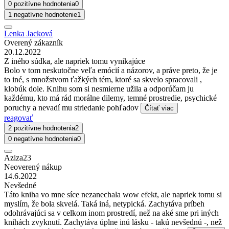
0 pozitívne hodnotenia
0
1 negatívne hodnotenie
1
Lenka Jacková
Overený zákazník
20.12.2022
Z iného súdka, ale napriek tomu vynikajúce
Bolo v tom neskutočne veľa emócií a názorov, a práve preto, že je
to iné, s množstvom ťažkých tém, ktoré sa skvelo spracovali ,
klobúk dole. Knihu som si nesmierne užila a odporúčam ju
každému, kto má rád morálne dilemy, temné prostredie, psychické
poruchy a nevadí mu striedanie pohľadov
Čítať viac
reagovať
2 pozitívne hodnotenia
2
0 negatívne hodnotenia
0
Aziza23
Neoverený nákup
14.6.2022
Nevšedné
Táto kniha vo mne síce nezanechala wow efekt, ale napriek tomu si
myslím, že bola skvelá. Taká iná, netypická. Zachytáva príbeh
odohrávajúci sa v celkom inom prostredí, než na aké sme pri iných
knihách zvyknutí. Zachytáva úplne inú lásku - takú nevšednú -, než