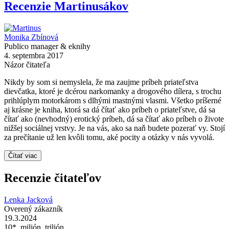
Recenzie Martinusákov
Monika Zbínová
Publico manager & eknihy
4. septembra 2017
Názor čitateľa
Nikdy by som si nemyslela, že ma zaujme príbeh priateľstva
dievčatka, ktoré je dcérou narkomanky a drogového dílera, s trochu
prihlúplym motorkárom s dlhými mastnými vlasmi. Všetko príšerné
aj krásne je kniha, ktorá sa dá čítať ako príbeh o priateľstve, dá sa
čítať ako (nevhodný) erotický príbeh, dá sa čítať ako príbeh o živote
nižšej sociálnej vrstvy. Je na vás, ako sa naň budete pozerať vy. Stojí
za prečítanie už len kvôli tomu, aké pocity a otázky v nás vyvolá.
Čítať viac
Recenzie čitateľov
Lenka Jacková
Overený zákazník
19.3.2024
10*, milión, trilión.