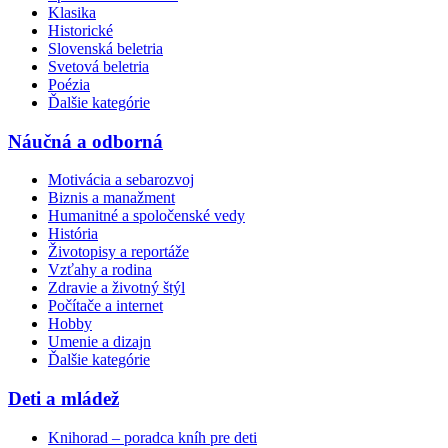
Klasika
Historické
Slovenská beletria
Svetová beletria
Poézia
Ďalšie kategórie
Náučná a odborná
Motivácia a sebarozvoj
Biznis a manažment
Humanitné a spoločenské vedy
História
Životopisy a reportáže
Vzťahy a rodina
Zdravie a životný štýl
Počítače a internet
Hobby
Umenie a dizajn
Ďalšie kategórie
Deti a mládež
Knihorad – poradca kníh pre deti