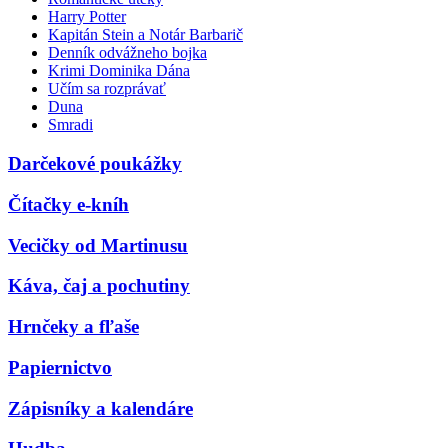
Harry Potter
Kapitán Stein a Notár Barbarič
Denník odvážneho bojka
Krimi Dominika Dána
Učím sa rozprávať
Duna
Smradi
Darčekové poukážky
Čítačky e-kníh
Vecičky od Martinusu
Káva, čaj a pochutiny
Hrnčeky a fľaše
Papiernictvo
Zápisníky a kalendáre