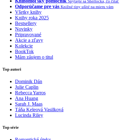
Knihomoľský pomocník
Spýtajte sa Sherlocka, čo čítať
Odporúčame pre vás
Knižné tipy ušité na mieru vám
Všetky knihy
Knihy roka 2025
Bestsellery
Novinky
Pripravované
Akcie a zľavy
Kolekcie
BookTok
Mám záujem o titul
Top autori
Dominik Dán
Julie Caplin
Rebecca Yarros
Ana Huang
Sarah J. Maas
Táňa Keleová Vasilková
Lucinda Riley
Top série
Romantické úteky