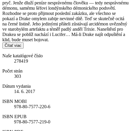
pryč. Jenže dluží peníze nesprávnému člověku — tedy nesprávnému
démonu, samému šéfovi londýnského démonického podsvětí.
Rozhodne se proto přijmout poslední zakázku, ale všechno se
pokazí a Drake omylem zabije nevinné dítě. Teď se skutečně ocitá
na černé listině. Jeho jedinými přáteli zůstávají arcidémon uvězněný
ve starobylém artefaktu a téměř padlý anděl Trixie. Naneštěstí pro
Drakea se poblíž nachází i Lucifer… Má‑li Drake najít odpuštění a
klid, bude muset bojovat.
Čítať viac
Naše katalógové číslo
278419
Počet strán
303
Dátum vydania
14. 6. 2017
ISBN MOBI
978-80-7577-220-6
ISBN EPUB
978-80-7577-219-0