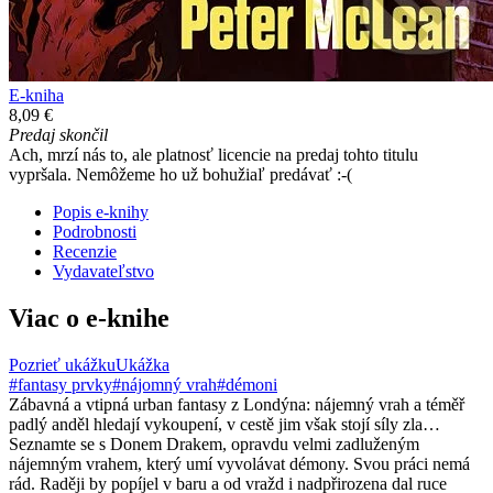
E-kniha
8,09 €
Predaj skončil
Ach, mrzí nás to, ale platnosť licencie na predaj tohto titulu
vypršala. Nemôžeme ho už bohužiaľ predávať :-(
Popis e-knihy
Podrobnosti
Recenzie
Vydavateľstvo
Viac o e-knihe
Pozrieť ukážku
Ukážka
#fantasy prvky
#nájomný vrah
#démoni
Zábavná a vtipná urban fantasy z Londýna: nájemný vrah a téměř
padlý anděl hledají vykoupení, v cestě jim však stojí síly zla…
Seznamte se s Donem Drakem, opravdu velmi zadluženým
nájemným vrahem, který umí vyvolávat démony. Svou práci nemá
rád. Raději by popíjel v baru a od vražd i nadpřirozena dal ruce