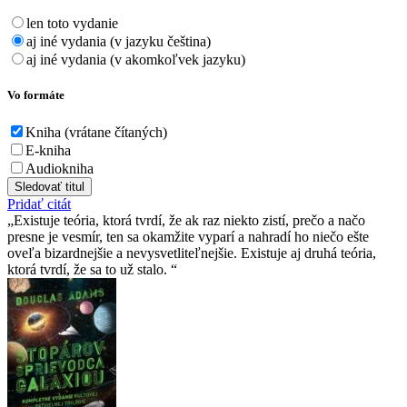
len toto vydanie
aj iné vydania (v jazyku čeština)
aj iné vydania (v akomkoľvek jazyku)
Vo formáte
Kniha (vrátane čítaných)
E-kniha
Audiokniha
Sledovať titul
Pridať citát
Existuje teória, ktorá tvrdí, že ak raz niekto zistí, prečo a načo
presne je vesmír, ten sa okamžite vyparí a nahradí ho niečo ešte
oveľa bizardnejšie a nevysvetliteľnejšie. Existuje aj druhá teória,
ktorá tvrdí, že sa to už stalo.