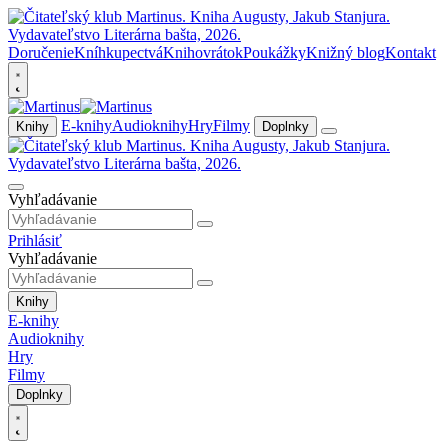
Doručenie
Kníhkupectvá
Knihovrátok
Poukážky
Knižný blog
Kontakt
E-knihy
Audioknihy
Hry
Filmy
Knihy
Doplnky
Vyhľadávanie
Prihlásiť
Vyhľadávanie
Knihy
E-knihy
Audioknihy
Hry
Filmy
Doplnky