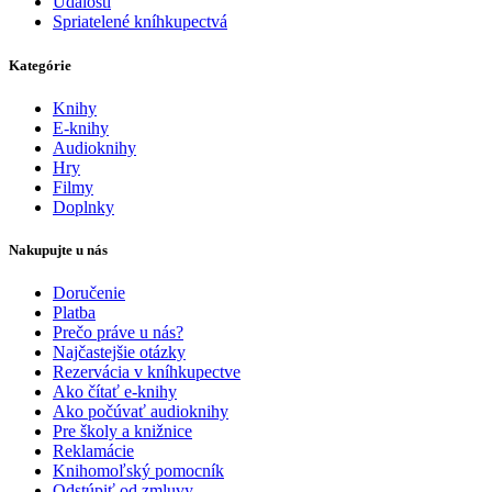
Udalosti
Spriatelené kníhkupectvá
Kategórie
Knihy
E-knihy
Audioknihy
Hry
Filmy
Doplnky
Nakupujte u nás
Doručenie
Platba
Prečo práve u nás?
Najčastejšie otázky
Rezervácia v kníhkupectve
Ako čítať e-knihy
Ako počúvať audioknihy
Pre školy a knižnice
Reklamácie
Knihomoľský pomocník
Odstúpiť od zmluvy