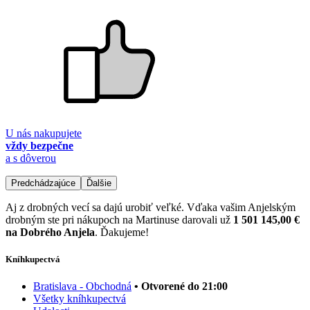
U nás nakupujete
vždy bezpečne
a s dôverou
Predchádzajúce
Ďalšie
Aj z drobných vecí sa dajú urobiť veľké. Vďaka vašim Anjelským
drobným ste pri nákupoch na Martinuse darovali už
1 501 145,00 €
na Dobrého Anjela
. Ďakujeme!
Kníhkupectvá
Bratislava - Obchodná
• Otvorené do 21:00
Všetky kníhkupectvá