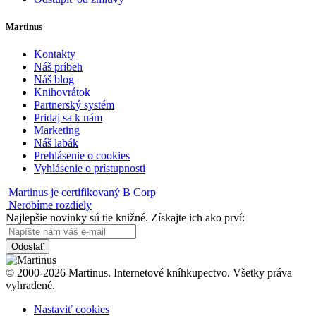
Martinus
Kontakty
Náš príbeh
Náš blog
Knihovrátok
Partnerský systém
Pridaj sa k nám
Marketing
Náš labák
Prehlásenie o cookies
Vyhlásenie o prístupnosti
Martinus je certifikovaný B Corp
Nerobíme rozdiely
Najlepšie novinky sú tie knižné. Získajte ich ako prví:
Odoslať
© 2000-2026 Martinus. Internetové kníhkupectvo. Všetky práva
vyhradené.
Nastaviť cookies