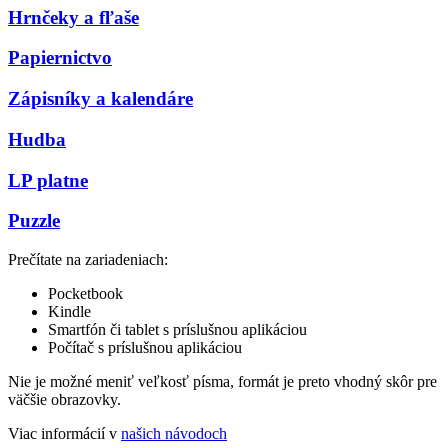
Hrnčeky a fľaše
Papiernictvo
Zápisníky a kalendáre
Hudba
LP platne
Puzzle
Prečítate na zariadeniach:
Pocketbook
Kindle
Smartfón či tablet s príslušnou aplikáciou
Počítač s príslušnou aplikáciou
Nie je možné meniť veľkosť písma, formát je preto vhodný skôr pre
väčšie obrazovky.
Viac informácií v
našich návodoch