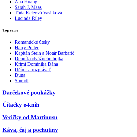
Ana Huang
Sarah J. Maas
Táňa Keleová Vasilková
Lucinda Riley
Top série
Romantické úteky
Harry Potter
Kapitán Stein a Notár Barbarič
Denník odvážneho bojka
Krimi Dominika Dána
Učím sa rozprávať
Duna
Smradi
Darčekové poukážky
Čítačky e-kníh
Vecičky od Martinusu
Káva, čaj a pochutiny