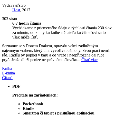
Vydavateľstvo
Host
, 2017
303 strán
6-7 hodín čítania
Vychádzame z priemerného údaju o rýchlosti čítania 230 slov
za minútu, od knihy ku knihe a čitateľa ku čitateľovi sa to
však môže líšiť.
Seznamte se s Donem Drakem, opravdu velmi zadluženým
nájemným vrahem, který umí vyvolávat démony. Svou práci nemá
rád. Raději by popíjel v baru a od vražd i nadpřirozena dal ruce
pryč. Jenže dluží peníze nesprávnému člověku...
Čítať viac
Kniha
E-kniha
Čítaná
PDF
Prečítate na zariadeniach:
Pocketbook
Kindle
Smartfón či tablet s príslušnou aplikáciou