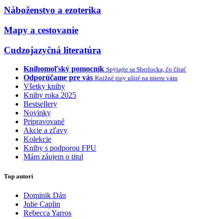
Náboženstvo a ezoterika
Mapy a cestovanie
Cudzojazyčná literatúra
Knihomoľský pomocník
Spýtajte sa Sherlocka, čo čítať
Odporúčame pre vás
Knižné tipy ušité na mieru vám
Všetky knihy
Knihy roka 2025
Bestsellery
Novinky
Pripravované
Akcie a zľavy
Kolekcie
Knihy s podporou FPU
Mám záujem o titul
Top autori
Dominik Dán
Julie Caplin
Rebecca Yarros