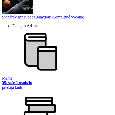
Stopárov sprievodca galaxiou: Kompletné vydanie
Douglas Adams
Máme
35-ročnú tradíciu
predaja kníh