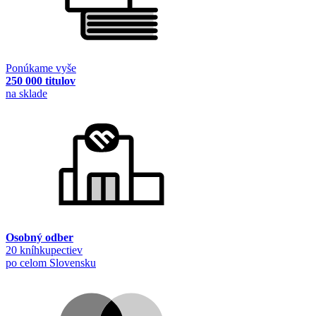
Ponúkame vyše
250 000 titulov
na sklade
Osobný odber
20 kníhkupectiev
po celom Slovensku