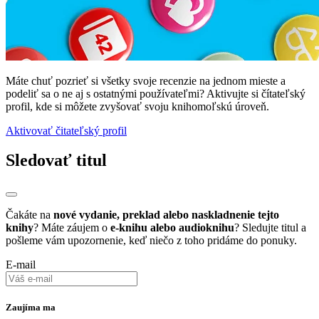
Máte chuť pozrieť si všetky svoje recenzie na jednom mieste a
podeliť sa o ne aj s ostatnými používateľmi? Aktivujte si čítateľský
profil, kde si môžete zvyšovať svoju knihomoľskú úroveň.
Aktivovať čitateľský profil
Sledovať titul
Čakáte na
nové vydanie, preklad alebo naskladnenie tejto
knihy
? Máte záujem o
e-knihu alebo audioknihu
? Sledujte titul a
pošleme vám upozornenie, keď niečo z toho pridáme do ponuky.
E-mail
Zaujíma ma