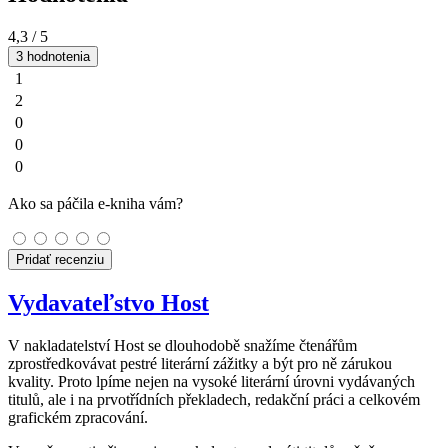
4,3
/ 5
3 hodnotenia
1
2
0
0
0
Ako sa páčila e-kniha vám?
Pridať recenziu
Vydavateľstvo Host
V nakladatelství Host se dlouhodobě snažíme čtenářům
zprostředkovávat pestré literární zážitky a být pro ně zárukou
kvality. Proto lpíme nejen na vysoké literární úrovni vydávaných
titulů, ale i na prvotřídních překladech, redakční práci a celkovém
grafickém zpracování.