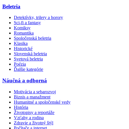
Beletria
Detektívky, trilery a horory
Sci-fi a fantasy
Komiksy
Romantika
Spoločenská beletria
Klasika
Historické
Slovenská beletria
Svetová beletria
Poézia
Ďalšie kategórie
Náučná a odborná
Motivácia a sebarozvoj
Biznis a manažment
Humanitné a spoločenské vedy
História
Životopisy a reportáže
Vzťahy a rodina
Zdravie a životný štýl
Počítače a internet