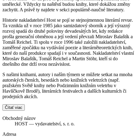
umělecké. Vždycky tu naštěstí budou knihy, které dokážou změny
zachytit. A právě ty najdete v sekci populárně-naučné literatury.
Historie nakladatelství Host se pojí se stejnojmennou literární revue.
Ta vznikla už v roce 1985 jako samizdatový sborník a její výrazný
rozvoj spadá do druhé poloviny devadesátých let, kdy redakce
prošla generační obměnou a její vedení převzali Miroslav Balaštík a
Tomáš Reichel. Ti spolu v roce 1996 také založili nakladatelství,
zaměřené zpočátku na vydávání poezie a literárněteoretických knih,
které do naší produkce spadají i v současnosti. Nakladatelství vlastní
Miroslav Balaštík, Tomáš Reichel a Martin Stöhr, kteří si do
dnešního dne drží svou nezávislost.
S našimi knihami, autory i naším týmem se můžete setkat na mnoha
autorských čteních, besedách nebo knižních veletrzích (např.
pražském Světě knihy nebo Podzimním knižním veletrhu v
Havlíčkově Brodě), literárních festivalech a dalších kulturních či
prodejních akcích.
Čítať viac
Obchodný názov
HOST — vydavatelství, s. r. o.
Adresa