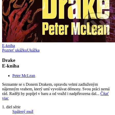
E-kniha
Pozrieť ukážku
Ukážka
Drake
E-kniha
Peter McLean
Seznamte se s Donem Drakem, opravdu velmi zadluženým
nájemným vrahem, který umí vyvolávat démony. Svou práci nemá
rád. Raději by popíjel v baru a od vražd i nadpřirozena dal...
Čítať
viac
1. diel série
Spálený muž