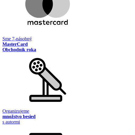
Sme 7-násobný
MasterCard
Obchodník roka
Organizujeme
množstvo besied
s autormi