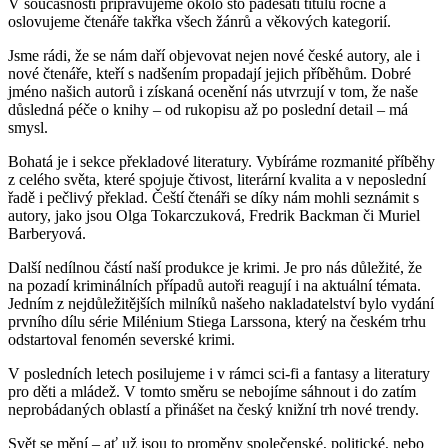
V současnosti připravujeme okolo sto padesáti titulů ročně a
oslovujeme čtenáře takřka všech žánrů a věkových kategorií.
Jsme rádi, že se nám daří objevovat nejen nové české autory, ale i
nové čtenáře, kteří s nadšením propadají jejich příběhům. Dobré
jméno našich autorů i získaná ocenění nás utvrzují v tom, že naše
důsledná péče o knihy – od rukopisu až po poslední detail – má
smysl.
Bohatá je i sekce překladové literatury. Vybíráme rozmanité příběhy
z celého světa, které spojuje čtivost, literární kvalita a v neposlední
řadě i pečlivý překlad. Čeští čtenáři se díky nám mohli seznámit s
autory, jako jsou Olga Tokarczuková, Fredrik Backman či Muriel
Barberyová.
Další nedílnou částí naší produkce je krimi. Je pro nás důležité, že
na pozadí kriminálních případů autoři reagují i na aktuální témata.
Jedním z nejdůležitějších milníků našeho nakladatelství bylo vydání
prvního dílu série Milénium Stiega Larssona, který na českém trhu
odstartoval fenomén severské krimi.
V posledních letech posilujeme i v rámci sci-fi a fantasy a literatury
pro děti a mládež. V tomto směru se nebojíme sáhnout i do zatím
neprobádaných oblastí a přinášet na český knižní trh nové trendy.
Svět se mění – ať už jsou to proměny společenské, politické, nebo