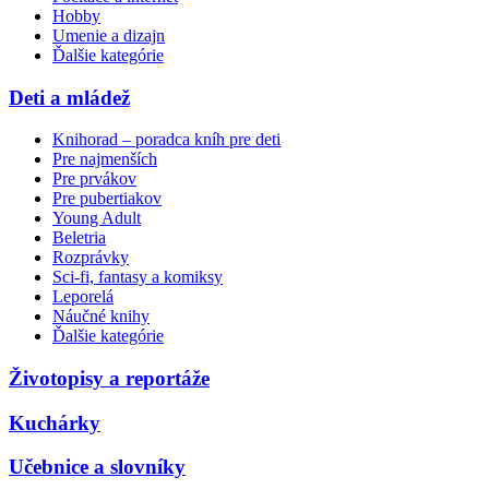
Hobby
Umenie a dizajn
Ďalšie kategórie
Deti a mládež
Knihorad – poradca kníh pre deti
Pre najmenších
Pre prvákov
Pre pubertiakov
Young Adult
Beletria
Rozprávky
Sci-fi, fantasy a komiksy
Leporelá
Náučné knihy
Ďalšie kategórie
Životopisy a reportáže
Kuchárky
Učebnice a slovníky