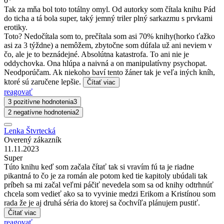
0*
Tak za mňa bol toto totálny omyl. Od autorky som čítala knihu Pád
do ticha a tá bola super, taký jemný triler plný sarkazmu s prvkami
erotiky.
Toto? Nedočítala som to, prečítala som asi 70% knihy(horko ťažko
asi za 3 týždne) a nemôžem, zbytočne som dúfala už ani neviem v
čo, ale je to beznádejné. Absolútna katastrofa. To ani nie je
oddychovka. Ona hlúpa a naivná a on manipulatívny psychopat.
Neodporúčam. Ak niekoho baví tento žáner tak je veľa iných kníh,
ktoré sú zaručene lepšie.
Čítať viac
reagovať
3 pozitívne hodnotenia
3
2 negatívne hodnotenia
2
Lenka Štvrtecká
Overený zákazník
11.11.2023
Super
Túto knihu keď som začala čítať tak si vravím fú ta je riadne
pikantná to čo je za román ale potom ked tie kapitoly ubúdali tak
príbeh sa mi začal veľmi páčiť nevedela som sa od knihy odtrhnúť
chcela som vedieť ako sa to vyvinie medzi Erikom a Kristínou som
rada že je aj druhá séria do ktorej sa čochvíľa plánujem pustiť.
Čítať viac
reagovať