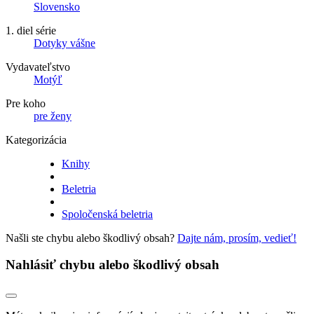
Slovensko
1. diel série
Dotyky vášne
Vydavateľstvo
Motýľ
Pre koho
pre ženy
Kategorizácia
Knihy
Beletria
Spoločenská beletria
Našli ste chybu alebo škodlivý obsah?
Dajte nám, prosím, vedieť!
Nahlásiť chybu alebo škodlivý obsah