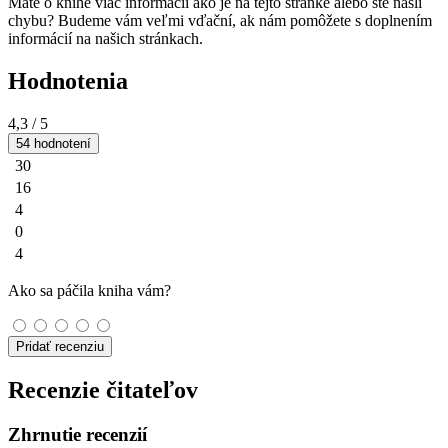
Máte o knihe viac informácií ako je na tejto stránke alebo ste našli
chybu? Budeme vám veľmi vďační, ak nám pomôžete s doplnením
informácií na našich stránkach.
Hodnotenia
4,3
/ 5
54 hodnotení
30
16
4
0
4
Ako sa páčila kniha vám?
Pridať recenziu
Recenzie čitateľov
Zhrnutie recenzií