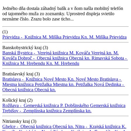
Jedného dňa dostala záhadný balík a v ňom našla mobilný telefón
od tajomného muža zo zoznamky. Uprostred displeja svietilo
neznáme číslo. Zrazu bolo zase ticho...
(1)
Prievidza -
Knižnica M. Mišíka Prievidza
Kn. M. Mišíka Prievidza
Banskobystrický kraj (3)
Banská Bystrica -
Verejná knižnica M. Kováča
Verejná kn. M.
Kováča
Dobroč -
Obecná knižnica
Obecná kn.
Rimavská Sobota -
Knižnica M. Hrebendu
Kn. M. Hrebendu
Bratislavský kraj (3)
Bratislava -
Knižnica Nové Mesto
Kn. Nové Mesto
Bratislava -
Miestna knižnica Petržalka
Miestna kn. Petržalka
Nová Dedinka -
Obecná knižnica
Obecná kn.
Košický kraj (2)
Rožňava -
Gemerská knižnica P. Dobšinského
Gemerská knižnica
Trebišov -
Zemplínska knižnica
Zemplínska kn.
Nitriansky kraj (3)
Gbelce -
Obecná knižnica
Obecná kn.
Nitra -
Krajská knižnica K.