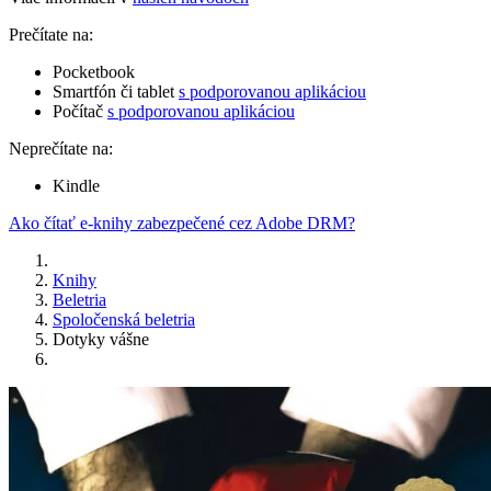
Prečítate na:
Pocketbook
Smartfón či tablet
s podporovanou aplikáciou
Počítač
s podporovanou aplikáciou
Neprečítate na:
Kindle
Ako čítať e-knihy zabezpečené cez Adobe DRM?
Knihy
Beletria
Spoločenská beletria
Dotyky vášne