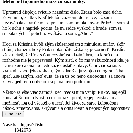
telefón od tajomného muža zo zoznamky.
Uprostred displeja svietilo neznáme číslo. Zrazu bolo zase ticho.
Zdvihni to, zlatko. Keď telefón zazvonil do tretice, už som
nezaváhala a trasúcimi sa prstami som prijala hovor. Priložila som si
ho k uchu a napriek pocitu, že mi srdce vyskočí z hrude, som sa
snažila dýchať potichu. Vyčkávala som. „Ahoj.“
Hoci sa Kristína kvôli zlým skúsenostiam z minulosti mužov skôr
stráni, charizmatický Erik si okamžite získa jej pozornosť. Kristína
však netuší, že Erik s ňou rozohráva vlastnú hru, na ktorú ona
rozhodne nie je pripravená. Kým zistí, o čo mu v skutočnosti ide, je
už neskoro a ona ho nedokáže dostať z hlavy. Čím viac sa snaží
vymaniť spod jeho vplyvu, tým silnejšie ju svojou energiou ťahá
späť. Zakaždým, keď dúfa, že sa už od neho oslobodila, sa znova
zjaví a jediným dotykom si ju nanovo podmaní.
Všetko sa ešte viac zamotá, keď medzi nich vstúpi Erikov najlepší
kamarát Šimon a Kristína má odrazu pocit, že jej neostáva iná
možnosť, iba od všetkého utiecť. Jej život sa stáva kolotočom
hádok, zmierovania, skrývania a odhaľovania nepekných tajomstiev.
Čítať viac
Naše katalógové číslo
1342073