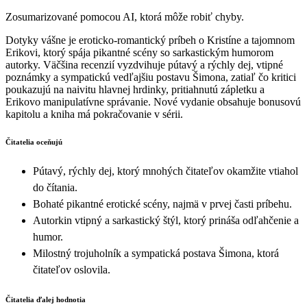
Zosumarizované pomocou AI, ktorá môže robiť chyby.
Dotyky vášne je eroticko-romantický príbeh o Kristíne a tajomnom
Erikovi, ktorý spája pikantné scény so sarkastickým humorom
autorky. Väčšina recenzií vyzdvihuje pútavý a rýchly dej, vtipné
poznámky a sympatickú vedľajšiu postavu Šimona, zatiaľ čo kritici
poukazujú na naivitu hlavnej hrdinky, pritiahnutú zápletku a
Erikovo manipulatívne správanie. Nové vydanie obsahuje bonusovú
kapitolu a kniha má pokračovanie v sérii.
Čitatelia oceňujú
Pútavý, rýchly dej, ktorý mnohých čitateľov okamžite vtiahol
do čítania.
Bohaté pikantné erotické scény, najmä v prvej časti príbehu.
Autorkin vtipný a sarkastický štýl, ktorý prináša odľahčenie a
humor.
Milostný trojuholník a sympatická postava Šimona, ktorá
čitateľov oslovila.
Čitatelia ďalej hodnotia