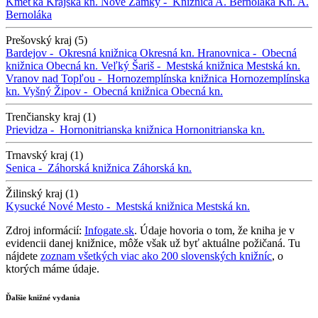
Kmeťka
Krajská kn.
Nové Zámky -
Knižnica A. Bernoláka
Kn. A.
Bernoláka
Prešovský kraj (5)
Bardejov -
Okresná knižnica
Okresná kn.
Hranovnica -
Obecná
knižnica
Obecná kn.
Veľký Šariš -
Mestská knižnica
Mestská kn.
Vranov nad Topľou -
Hornozemplínska knižnica
Hornozemplínska
kn.
Vyšný Žipov -
Obecná knižnica
Obecná kn.
Trenčiansky kraj (1)
Prievidza -
Hornonitrianska knižnica
Hornonitrianska kn.
Trnavský kraj (1)
Senica -
Záhorská knižnica
Záhorská kn.
Žilinský kraj (1)
Kysucké Nové Mesto -
Mestská knižnica
Mestská kn.
Zdroj informácií:
Infogate.sk
. Údaje hovoria o tom, že kniha je v
evidencii danej knižnice, môže však už byť aktuálne požičaná. Tu
nájdete
zoznam všetkých viac ako 200 slovenských knižníc
, o
ktorých máme údaje.
Ďalšie knižné vydania