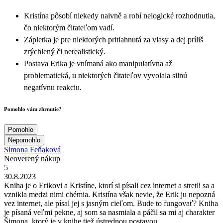
Kristína pôsobí niekedy naivně a robí nelogické rozhodnutia,
čo niektorým čitateľom vadí.
Zápletka je pre niektorých pritiahnutá za vlasy a dej príliš
zrýchlený či nerealistický.
Postava Erika je vnímaná ako manipulatívna až
problematická, u niektorých čitateľov vyvolala silnú
negatívnu reakciu.
Pomohlo vám zhrnutie?
Pomohlo
Nepomohlo
Simona Feňaková
Neoverený nákup
5
30.8.2023
Kniha je o Erikovi a Kristíne, ktorí si písali cez internet a stretli sa a
vznikla medzi nimi chémia. Kristína však nevie, že Erik ju nepozná
vez internet, ale písal jej s jasným cieľom. Bude to fungovať? Kniha
je písaná veľmi pekne, aj som sa nasmiala a páčil sa mi aj charakter
Šimona, ktorý je v knihe tiež ústrednou postavou.