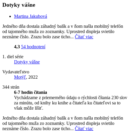
Dotyky vášne
Martina Jakubová
Jedného dňa dostala záhadný balík a v ňom našla mobilný telefón
od tajomného muža zo zoznamky. Uprostred displeja svietilo
neznáme číslo. Zrazu bolo zase ticho...
Čítať viac
4,3
54 hodnotení
1. diel série
Dotyky vášne
Vydavateľstvo
Motýľ
, 2022
344 strán
6-7 hodín čítania
Vychádzame z priemerného údaju o rýchlosti čítania 230 slov
za minútu, od knihy ku knihe a čitateľa ku čitateľovi sa to
však môže líšiť.
Jedného dňa dostala záhadný balík a v ňom našla mobilný telefón
od tajomného muža zo zoznamky. Uprostred displeja svietilo
neznáme číslo. Zrazu bolo zase ticho...
Čítať viac