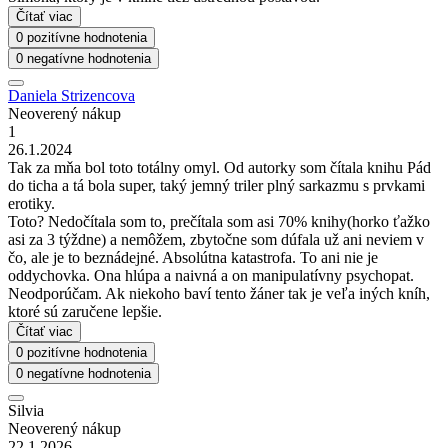
Čítať viac
0 pozitívne hodnotenia
0 negatívne hodnotenia
Daniela Strizencova
Neoverený nákup
1
26.1.2024
Tak za mňa bol toto totálny omyl. Od autorky som čítala knihu Pád
do ticha a tá bola super, taký jemný triler plný sarkazmu s prvkami
erotiky.
Toto? Nedočítala som to, prečítala som asi 70% knihy(horko ťažko
asi za 3 týždne) a nemôžem, zbytočne som dúfala už ani neviem v
čo, ale je to beznádejné. Absolútna katastrofa. To ani nie je
oddychovka. Ona hlúpa a naivná a on manipulatívny psychopat.
Neodporúčam. Ak niekoho baví tento žáner tak je veľa iných kníh,
ktoré sú zaručene lepšie.
Čítať viac
0 pozitívne hodnotenia
0 negatívne hodnotenia
Silvia
Neoverený nákup
22.1.2026