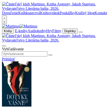
Doručenie
Kníhkupectvá
Knihovrátok
Poukážky
Knižný blog
Kontakt
E-knihy
Audioknihy
Hry
Filmy
Knihy
Doplnky
Vyhľadávanie
Prihlásiť