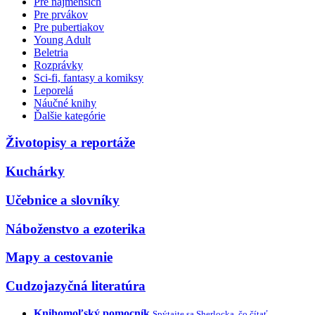
Pre najmenších
Pre prvákov
Pre pubertiakov
Young Adult
Beletria
Rozprávky
Sci-fi, fantasy a komiksy
Leporelá
Náučné knihy
Ďalšie kategórie
Životopisy a reportáže
Kuchárky
Učebnice a slovníky
Náboženstvo a ezoterika
Mapy a cestovanie
Cudzojazyčná literatúra
Knihomoľský pomocník
Spýtajte sa Sherlocka, čo čítať