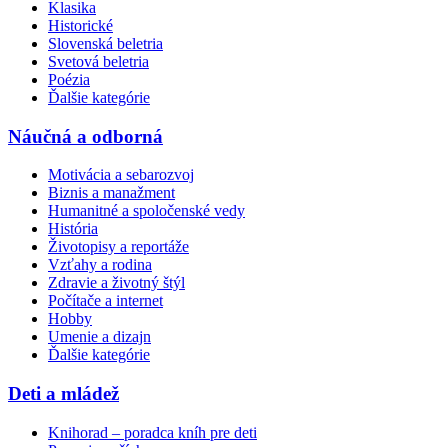
Klasika
Historické
Slovenská beletria
Svetová beletria
Poézia
Ďalšie kategórie
Náučná a odborná
Motivácia a sebarozvoj
Biznis a manažment
Humanitné a spoločenské vedy
História
Životopisy a reportáže
Vzťahy a rodina
Zdravie a životný štýl
Počítače a internet
Hobby
Umenie a dizajn
Ďalšie kategórie
Deti a mládež
Knihorad – poradca kníh pre deti