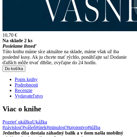
10,70 €
Na sklade 2 ks
Posielame ihneď
Túto knihu máme síce aktuálne na sklade, máme však už iba
posledné kusy. Ak ju chcete mať rýchlo, ponáhľajte sa! Dodanie
ďalších môže trvať dlhšie, zvyčajne do 24 hodín.
Do košíka
Popis knihy
Podrobnosti
Recenzie
Vydavateľstvo
Viac o knihe
Pozrieť ukážku
Ukážka
#závislosť
#vášeň
#útek
#minulosť
#tajomstvo
#túžba
Jedného dňa dostala záhadný balík a v ňom našla mobilný