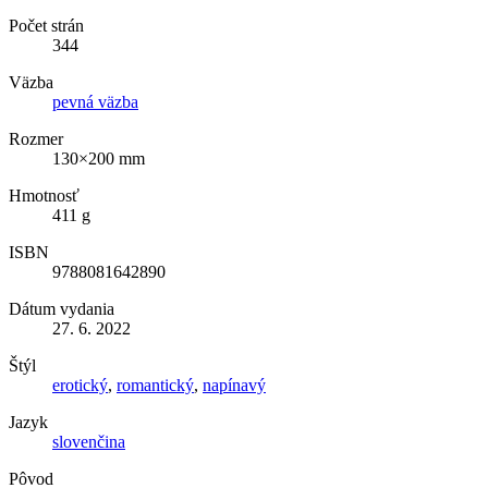
Počet strán
344
Väzba
pevná väzba
Rozmer
130×200 mm
Hmotnosť
411 g
ISBN
9788081642890
Dátum vydania
27. 6. 2022
Štýl
erotický
,
romantický
,
napínavý
Jazyk
slovenčina
Pôvod