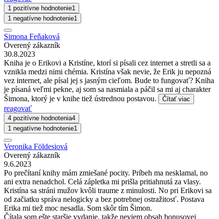
1 pozitívne hodnotenie
1
1 negatívne hodnotenie
1
Simona Feňaková
Overený zákazník
30.8.2023
Kniha je o Erikovi a Kristíne, ktorí si písali cez internet a stretli sa a
vznikla medzi nimi chémia. Kristína však nevie, že Erik ju nepozná
vez internet, ale písal jej s jasným cieľom. Bude to fungovať? Kniha
je písaná veľmi pekne, aj som sa nasmiala a páčil sa mi aj charakter
Šimona, ktorý je v knihe tiež ústrednou postavou.
Čítať viac
reagovať
4 pozitívne hodnotenia
4
1 negatívne hodnotenie
1
Veronika Földesiová
Overený zákazník
9.6.2023
Po prečítaní knihy mám zmiešané pocity. Príbeh ma nesklamal, no
ani extra nenadchol. Celá zápletka mi prišla pritiahnutá za vlasy.
Kristína sa stráni mužov kvôli traume z minulosti. No pri Erikovi sa
od začiatku správa nelogicky a bez potrebnej ostražitosť. Postava
Erika mi tiež moc nesadla. Som skôr tím Šimon.
Čítala som ešte staršie vydanie, takže neviem obsah bonusovej