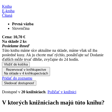
Kniha
E-kniha
Čítaná
Pevná väzba
Slovenčina
Cena:
10,70 €
Na sklade 2 ks
Posielame ihneď
Túto knihu máme síce aktuálne na sklade, máme však už iba
posledné kusy. Ak ju chcete mať rýchlo, ponáhľajte sa! Dodanie
ďalších môže trvať dlhšie, zvyčajne do 24 hodín.
Vložiť do košíka
Rezervovať v kníhkupectve
Na sklade v 4 kníhkupectvách
Pridať do zoznamu
Sledovať dostupnosť
Dostupné v
20 knižniciach
.
Požičať v knižnici
V ktorých knižniciach majú túto knihu?