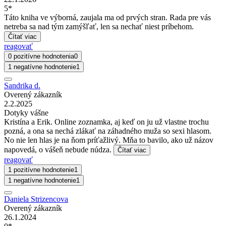
5*
Táto kniha ve výborná, zaujala ma od prvých stran. Rada pre vás
netreba sa nad tým zamýšľať, len sa nechať niest príbehom.
Čítať viac
reagovať
0 pozitívne hodnotenia
0
1 negatívne hodnotenie
1
Sandrika d.
Overený zákazník
2.2.2025
Dotyky vášne
Kristína a Erik. Online zoznamka, aj keď on ju už vlastne trochu
pozná, a ona sa nechá zlákať na záhadného muža so sexi hlasom.
No nie len hlas je na ňom príťažlivý. Mňa to bavilo, ako už názov
napovedá, o vášeň nebude núdza.
Čítať viac
reagovať
1 pozitívne hodnotenie
1
1 negatívne hodnotenie
1
Daniela Strizencova
Overený zákazník
26.1.2024