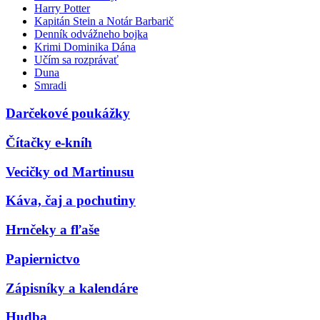
Harry Potter
Kapitán Stein a Notár Barbarič
Denník odvážneho bojka
Krimi Dominika Dána
Učím sa rozprávať
Duna
Smradi
Darčekové poukážky
Čítačky e-kníh
Vecičky od Martinusu
Káva, čaj a pochutiny
Hrnčeky a fľaše
Papiernictvo
Zápisníky a kalendáre
Hudba