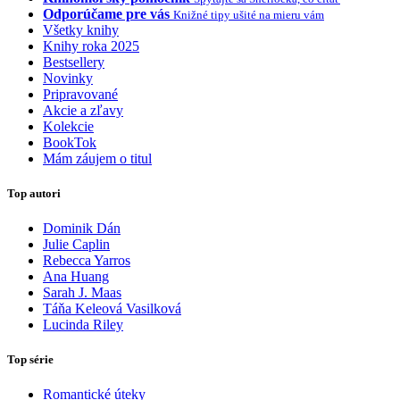
Odporúčame pre vás
Knižné tipy ušité na mieru vám
Všetky knihy
Knihy roka 2025
Bestsellery
Novinky
Pripravované
Akcie a zľavy
Kolekcie
BookTok
Mám záujem o titul
Top autori
Dominik Dán
Julie Caplin
Rebecca Yarros
Ana Huang
Sarah J. Maas
Táňa Keleová Vasilková
Lucinda Riley
Top série
Romantické úteky