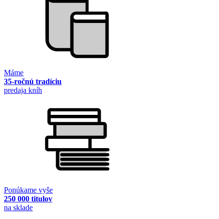
Máme
35-ročnú tradíciu
predaja kníh
Ponúkame vyše
250 000 titulov
na sklade