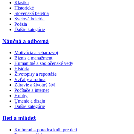
Klasika
Historické
Slovenská beletria
Svetová beletria
Poézia
Ďalšie kategórie
Náučná a odborná
Motivácia a sebarozvoj
Biznis a manažment
Humanitné a spoločenské vedy
História
Životopisy a reportáže
Vzťahy a rodina
Zdravie a životný štýl
Počítače a internet
Hobby
Umenie a dizajn
Ďalšie kategórie
Deti a mládež
Knihorad – poradca kníh pre deti