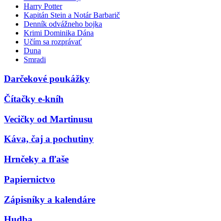
Harry Potter
Kapitán Stein a Notár Barbarič
Denník odvážneho bojka
Krimi Dominika Dána
Učím sa rozprávať
Duna
Smradi
Darčekové poukážky
Čítačky e-kníh
Vecičky od Martinusu
Káva, čaj a pochutiny
Hrnčeky a fľaše
Papiernictvo
Zápisníky a kalendáre
Hudba