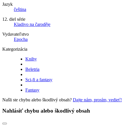
Jazyk
čeština
12. diel série
Kladivo na čaroděje
Vydavateľstvo
Epocha
Kategorizácia
Knihy
Beletria
Sci-fi a fantasy
Fantasy
Našli ste chybu alebo škodlivý obsah?
Dajte nám, prosím, vedieť!
Nahlásiť chybu alebo škodlivý obsah