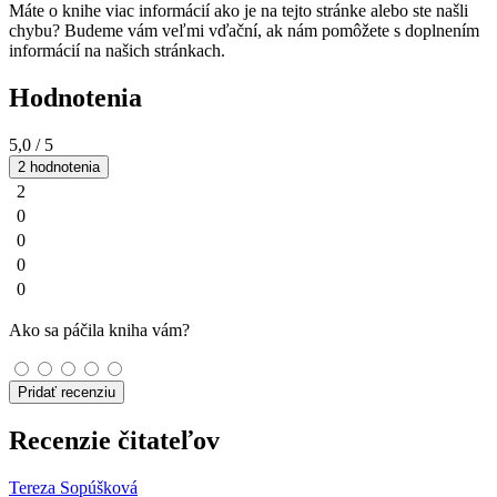
Máte o knihe viac informácií ako je na tejto stránke alebo ste našli
chybu? Budeme vám veľmi vďační, ak nám pomôžete s doplnením
informácií na našich stránkach.
Hodnotenia
5,0
/ 5
2 hodnotenia
2
0
0
0
0
Ako sa páčila kniha vám?
Pridať recenziu
Recenzie čitateľov
Tereza Sopúšková