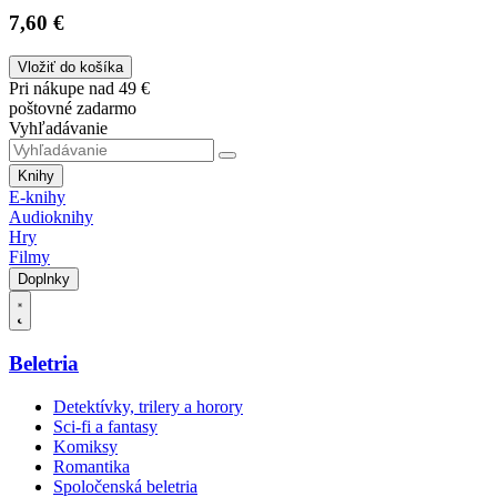
7,60 €
Vložiť do košíka
Pri nákupe nad 49 €
poštovné zadarmo
Vyhľadávanie
Knihy
E-knihy
Audioknihy
Hry
Filmy
Doplnky
Beletria
Detektívky, trilery a horory
Sci-fi a fantasy
Komiksy
Romantika
Spoločenská beletria