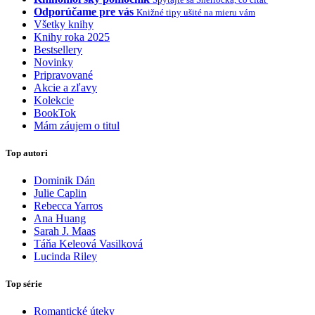
Odporúčame pre vás
Knižné tipy ušité na mieru vám
Všetky knihy
Knihy roka 2025
Bestsellery
Novinky
Pripravované
Akcie a zľavy
Kolekcie
BookTok
Mám záujem o titul
Top autori
Dominik Dán
Julie Caplin
Rebecca Yarros
Ana Huang
Sarah J. Maas
Táňa Keleová Vasilková
Lucinda Riley
Top série
Romantické úteky