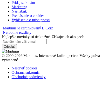
Pridaj sa k nám
Marketing
Náš labák
Prehlásenie o cookies
Vyhlásenie o prístupnosti
Martinus je certifikovaný B Corp
Nerobíme rozdiely
Najlepšie novinky sú tie knižné. Získajte ich ako prví:
Odoslať
© 2000-2026 Martinus. Internetové kníhkupectvo. Všetky práva
vyhradené.
Nastaviť cookies
Ochrana súkromia
Obchodné podmienky