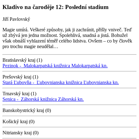
Kladivo na čaroděje 12: Poslední stadium
Jiří Pavlovský
Magie umírá. Veškeré způsoby, jak ji zachránit, přišly vniveč. Teď
už zbývá jen jedna možnost. Spolehlivá, snadná a jistá. Bohužel
však obnáší vyhlazení téměř celého lidstva. Ovšem – co by člověk
pro trochu magie neudělal…
Bratislavský kraj (1)
Pezinok -
Malokarpatská knižnica
Malokarpatská kn.
Prešovský kraj (1)
Stará Ľubovňa -
Ľubovnianska knižnica
Ľubovnianska kn.
Trnavský kraj (1)
Senica -
Záhorská knižnica
Záhorská kn.
Banskobystrický kraj (0)
Košický kraj (0)
Nitriansky kraj (0)