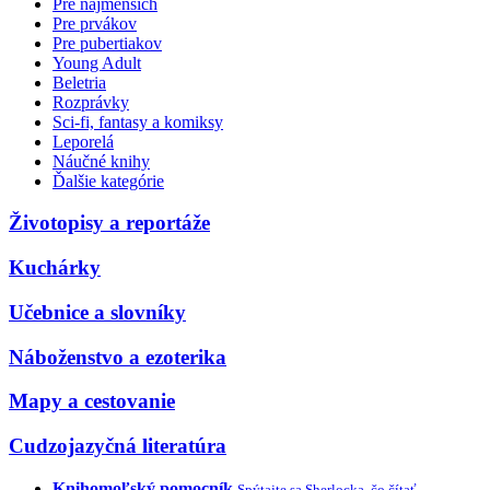
Pre najmenších
Pre prvákov
Pre pubertiakov
Young Adult
Beletria
Rozprávky
Sci-fi, fantasy a komiksy
Leporelá
Náučné knihy
Ďalšie kategórie
Životopisy a reportáže
Kuchárky
Učebnice a slovníky
Náboženstvo a ezoterika
Mapy a cestovanie
Cudzojazyčná literatúra
Knihomoľský pomocník
Spýtajte sa Sherlocka, čo čítať