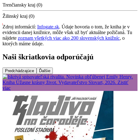
Trenčiansky kraj (0)
Žilinský kraj (0)
Zdroj informácií:
Infogate.sk
. Údaje hovoria o tom, že kniha je v
evidencii danej knižnice, môže však už byť aktuálne požičaná. Tu
nájdete
zoznam všetkých viac ako 200 slovenských knižníc
, o
ktorých máme údaje.
Naši škriatkovia odporúčajú
Predchádzajúce
Ďalšie