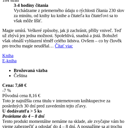
184 strán
3-4 hodiny čítania
Vychádzame z priemerného údaju o rýchlosti čítania 230 slov
za minútu, od knihy ku knihe a čitateľa ku čitateľovi sa to
však môže líšiť.
Magie umírá. Veškeré způsoby, jak ji zachránit, přišly vniveč. Teď
už zbývá jen jedna možnost. Spolehlivá, snadná a jistá. Bohužel
však obnáší vyhlazení téměř celého lidstva. Ovšem – co by člověk
pro trochu magie neudělal…
Čítať viac
Kniha
E-kniha
Brožovaná väzba
Čeština
Cena:
7,60 €
-7 %
Pôvodná cena
8,16 €
Toto je najnižšia cena titulu v internetovom kníhkupectve za
posledných 30 dní pred zavedením tejto zľavy.
U dodávateľa > 5 ks
Posielame do 4 – 8 dní
Tento produkt momentálne nemáme na sklade, ale zvyčajne vám ho
vieme zabezpečiť a odoslať do 4 – 8 dní. A posnažíme sa aj trochu