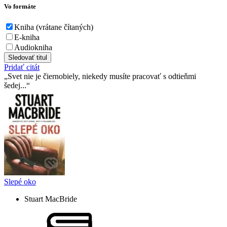
Vo formáte
Kniha (vrátane čítaných)
E-kniha
Audiokniha
Sledovať titul
Pridať citát
Svet nie je čiernobiely, niekedy musíte pracovať s odtieňmi
šedej...
Slepé oko
Stuart MacBride