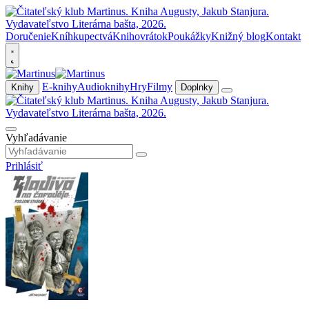
Doručenie
Kníhkupectvá
Knihovrátok
Poukážky
Knižný blog
Kontakt
E-knihy
Audioknihy
Hry
Filmy
Knihy
Doplnky
Vyhľadávanie
Prihlásiť