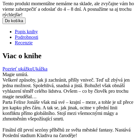
Tento produkt momentálne nemáme na sklade, ale zvyčajne vám ho
vieme zabezpečiť a odoslať do 4 – 8 dní. A posnažíme sa aj trochu
rýchlejšie!
Do košíka
Popis knihy
Podrobnosti
Recenzie
Viac o knihe
Pozrieť ukážku
Ukážka
Magie umírá.
Veškeré způsoby, jak ji zachránit, přišly vniveč. Teď už zbývá jen
jedna možnost. Spolehlivá, snadná a jistá. Bohužel však obnáší
vyhlazení téměř celého lidstva. Ovšem – co by člověk pro trochu
magie neudělal…
Parta Felixe Jonáše však má své – krajní – meze, a tohle je už přece
jen kapku přes čáru. A tak se, jak jinak, ocitne v přední linii
konfliktu přímo globálního. Stojí mezi všemocnými mágy a
zhmotněním všepožírající smrti.
Finální díl první sezóny příběhů ze světa městské fantasy. Nastává
Poslední stadium Kladiva na čaroděje!