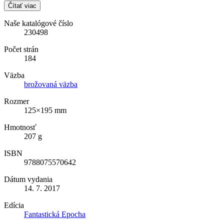
Čítať viac
Naše katalógové číslo
230498
Počet strán
184
Väzba
brožovaná väzba
Rozmer
125×195 mm
Hmotnosť
207 g
ISBN
9788075570642
Dátum vydania
14. 7. 2017
Edícia
Fantastická Epocha