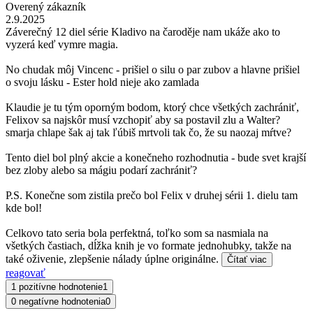
Overený zákazník
2.9.2025
Záverečný 12 diel série Kladivo na čaroděje nam ukáže ako to
vyzerá keď vymre magia.
No chudak môj Vincenc - prišiel o silu o par zubov a hlavne prišiel
o svoju lásku - Ester hold nieje ako zamlada
Klaudie je tu tým oporným bodom, ktorý chce všetkých zachrániť,
Felixov sa najskôr musí vzchopiť aby sa postavil zlu a Walter?
smarja chlape šak aj tak ľúbiš mrtvoli tak čo, že su naozaj mŕtve?
Tento diel bol plný akcie a konečneho rozhodnutia - bude svet krajší
bez zloby alebo sa mágiu podarí zachrániť?
P.S. Konečne som zistila prečo bol Felix v druhej sérii 1. dielu tam
kde bol!
Celkovo tato seria bola perfektná, toľko som sa nasmiala na
všetkých častiach, dĺžka knih je vo formate jednohubky, takže na
také oživenie, zlepšenie nálady úplne originálne.
Čítať viac
reagovať
1 pozitívne hodnotenie
1
0 negatívne hodnotenia
0