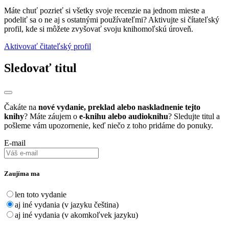
Máte chuť pozrieť si všetky svoje recenzie na jednom mieste a
podeliť sa o ne aj s ostatnými používateľmi? Aktivujte si čítateľský
profil, kde si môžete zvyšovať svoju knihomoľskú úroveň.
Aktivovať čitateľský profil
Sledovať titul
Čakáte na
nové vydanie, preklad alebo naskladnenie tejto
knihy
? Máte záujem o
e-knihu alebo audioknihu
? Sledujte titul a
pošleme vám upozornenie, keď niečo z toho pridáme do ponuky.
E-mail
Zaujíma ma
len toto vydanie
aj iné vydania (v jazyku čeština)
aj iné vydania (v akomkoľvek jazyku)