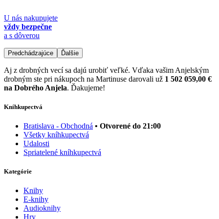
U nás nakupujete
vždy bezpečne
a s dôverou
Predchádzajúce
Ďalšie
Aj z drobných vecí sa dajú urobiť veľké. Vďaka vašim Anjelským
drobným ste pri nákupoch na Martinuse darovali už
1 502 059,00 €
na Dobrého Anjela
. Ďakujeme!
Kníhkupectvá
Bratislava - Obchodná
• Otvorené do 21:00
Všetky kníhkupectvá
Udalosti
Spriatelené kníhkupectvá
Kategórie
Knihy
E-knihy
Audioknihy
Hry