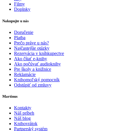
Filmy
Doplnky
Nakupujte u nás
Doručenie
Platba
Prečo práve u nás?
Najčastejšie otázky
Rezervácia v kníhkupectve
Ako čítať e-knihy
Ako počúvať audioknihy
Pre školy a knižnice
Reklamácie
Knihomoľský pomocník
Odstúpiť od zmluvy
Martinus
Kontakty
Náš príbeh
Náš blog
Knihovrátok
Partnerský systém