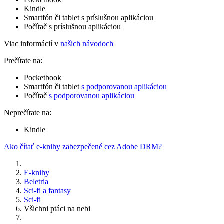
Kindle
Smartfón či tablet s príslušnou aplikáciou
Počítač s príslušnou aplikáciou
Viac informácií v
našich návodoch
Prečítate na:
Pocketbook
Smartfón či tablet
s podporovanou aplikáciou
Počítač
s podporovanou aplikáciou
Neprečítate na:
Kindle
Ako čítať e-knihy zabezpečené cez Adobe DRM?
E-knihy
Beletria
Sci-fi a fantasy
Sci-fi
Všichni ptáci na nebi