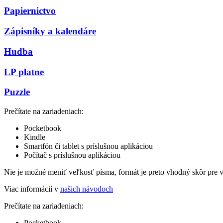
Papiernictvo
Zápisníky a kalendáre
Hudba
LP platne
Puzzle
Prečítate na zariadeniach:
Pocketbook
Kindle
Smartfón či tablet s príslušnou aplikáciou
Počítač s príslušnou aplikáciou
Nie je možné meniť veľkosť písma, formát je preto vhodný skôr pre 
Viac informácií v
našich návodoch
Prečítate na zariadeniach:
Pocketbook