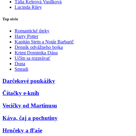
Táňa Keleová Vasilková
Lucinda Riley
Top série
Romantické úteky
Harry Potter
Kapitán Stein a Notár Barbarič
Denník odvážneho bojka
Krimi Dominika Dána
Učím sa rozprávať
Duna
Smradi
Darčekové poukážky
Čítačky e-kníh
Vecičky od Martinusu
Káva, čaj a pochutiny
Hrnčeky a fľaše