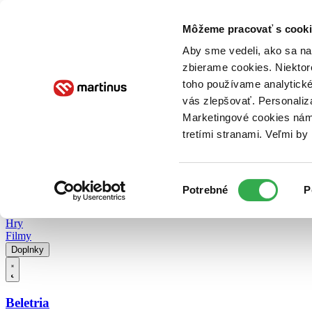
Doručenie
Kníhkupectvá
Knihovrátok
Poukážky
Knižný blog
Kontakt
Môžeme pracovať s cooki
Aby sme vedeli, ako sa na 
zbierame cookies. Niektor
E-knihy
Audioknihy
Hry
Filmy
Knihy
Doplnky
toho používame analytické
vás zlepšovať. Personaliz
Vyhľadávanie
Marketingové cookies nám 
tretími stranami. Veľmi b
Prihlásiť
Vyhľadávanie
Výber
Knihy
Potrebné
P
súhlasu
E-knihy
Audioknihy
Hry
Filmy
Doplnky
Beletria