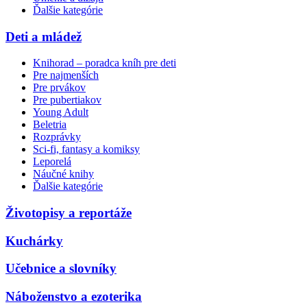
Ďalšie kategórie
Deti a mládež
Knihorad – poradca kníh pre deti
Pre najmenších
Pre prvákov
Pre pubertiakov
Young Adult
Beletria
Rozprávky
Sci-fi, fantasy a komiksy
Leporelá
Náučné knihy
Ďalšie kategórie
Životopisy a reportáže
Kuchárky
Učebnice a slovníky
Náboženstvo a ezoterika