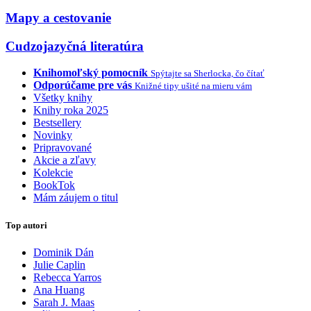
Mapy a cestovanie
Cudzojazyčná literatúra
Knihomoľský pomocník
Spýtajte sa Sherlocka, čo čítať
Odporúčame pre vás
Knižné tipy ušité na mieru vám
Všetky knihy
Knihy roka 2025
Bestsellery
Novinky
Pripravované
Akcie a zľavy
Kolekcie
BookTok
Mám záujem o titul
Top autori
Dominik Dán
Julie Caplin
Rebecca Yarros
Ana Huang
Sarah J. Maas