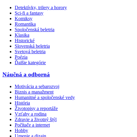
Detektívky, trilery a horory
Sci-fi a fantasy
Komiksy
Romantika
Spoločenská beletria
Klasika
Historické
Slovenská beletria
Svetová beletria
Poézia
Ďalšie kategórie
Náučná a odborná
Motivácia a sebarozvoj
Biznis a manažment
Humanitné a spoločenské vedy
História
Životopisy a reportáže
Vzťahy a rodina
Zdravie a životný štýl
Počítače a internet
Hobby
Umenie a dizajn