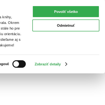
Povoliť všetko
a knihy,
ovala. Okrem
Odmietnuť
stále ho pre
u orientáciu.
dieľame aj s
Ďakujeme!
ngové
Zobraziť detaily