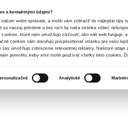
es a kontaktnými údajmi?
našom webe správate, a mohli vám zobraziť tie najlepšie tipy n
é sú naozaj potrebné a bez nich by naša stránka vôbec nefung
 cookies, ktoré nám umožňujú zisťovať, ako náš web funguje, a 
ačné cookies nám dovoľujú prispôsobovať stránku pre vašu lepši
zas umožňujú zobrazenie relevantnej reklamy. Niektoré údaje z
y nám pomohlo, keby sme mohli používať všetky tieto cookies. 
ersonalizačné
Analytické
Marketi