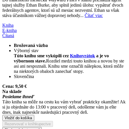
tajnej služby Ethan Burke, aby splnil jedinú úlohu: vypátrať dvoch
federálnych agentov, ktorí sú už mesiac nezvestní. Ethan sa však
stáva účastníkom vážnej dopravnej nehody...
Čítať viac
Kniha
E-kniha
Čítaná
Brožovaná väzba
Výborný stav
Túto knihu sme vykúpili cez
Knihovrátok
a je vo
výbornom stave.
Rozdiel medzi touto knihou a novou by ste
asi ani nespoznali. Knihu sme označili nálepkou, ktorá môže
na niektorých obaloch zanechať stopy.
Slovenčina
Cena:
9,50 €
Na sklade
Posielame ihneď
Táto kniha sa môže na cestu ku vám vybrať prakticky okamžite! Ak
si ju objednáte do 13:00 v pracovný deň, odošleme vám ju ešte
dnes, inak najneskôr nasledujúci pracovný deň.
Vložiť do košíka
Rezervovať v kníhkupectve