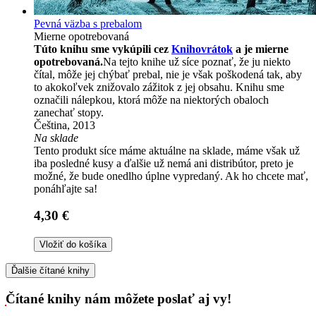
Pevná väzba s prebalom
Mierne opotrebovaná
Túto knihu sme vykúpili cez
Knihovrátok
a je mierne
opotrebovaná.
Na tejto knihe už síce poznať, že ju niekto
čítal, môže jej chýbať prebal, nie je však poškodená tak, aby
to akokoľvek znižovalo zážitok z jej obsahu. Knihu sme
označili nálepkou, ktorá môže na niektorých obaloch
zanechať stopy.
Čeština, 2013
Na sklade
Tento produkt síce máme aktuálne na sklade, máme však už
iba posledné kusy a ďalšie už nemá ani distribútor, preto je
možné, že bude onedlho úplne vypredaný. Ak ho chcete mať,
ponáhľajte sa!
4,30 €
Vložiť do košíka
Ďalšie čítané knihy
Čítané knihy nám môžete poslať aj vy!