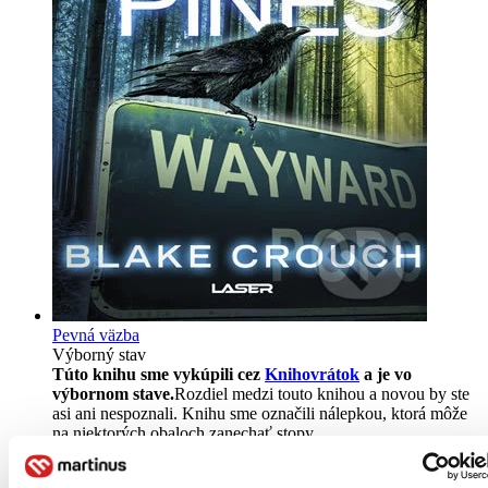
Pevná väzba
Výborný stav
Túto knihu sme vykúpili cez
Knihovrátok
a je vo
výbornom stave.
Rozdiel medzi touto knihou a novou by ste
asi ani nespoznali. Knihu sme označili nálepkou, ktorá môže
na niektorých obaloch zanechať stopy.
Čeština, 2018
Na sklade