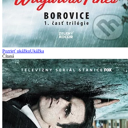
Pozrieť ukážku
Ukážka
Čítaná