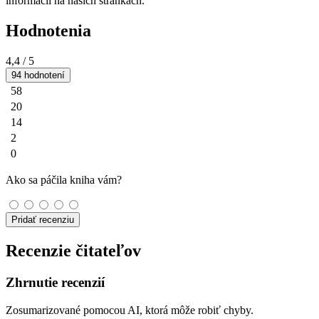
informácií na našich stránkach.
Hodnotenia
4,4
/ 5
94 hodnotení
58
20
14
2
0
Ako sa páčila kniha vám?
Pridať recenziu
Recenzie čitateľov
Zhrnutie recenzií
Zosumarizované pomocou AI, ktorá môže robiť chyby.