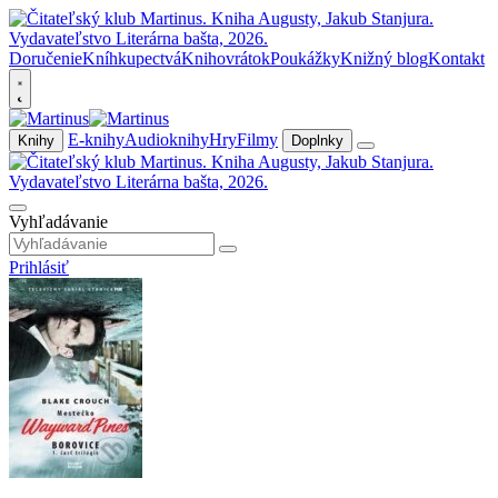
Doručenie
Kníhkupectvá
Knihovrátok
Poukážky
Knižný blog
Kontakt
E-knihy
Audioknihy
Hry
Filmy
Knihy
Doplnky
Vyhľadávanie
Prihlásiť