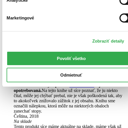
Analytické
Marketingové
Zobraziť detaily
Povoliť všetko
Pevná väzba
Odmietnuť
Mierne opotrebovaná
Túto knihu sme vykúpili cez
Knihovrátok
a je mierne
opotrebovaná.
Na tejto knihe už síce poznať, že ju niekto
čítal, môže jej chýbať prebal, nie je však poškodená tak, aby
to akokoľvek znižovalo zážitok z jej obsahu. Knihu sme
označili nálepkou, ktorá môže na niektorých obaloch
zanechať stopy.
Čeština, 2018
Na sklade
Tento produkt síce máme aktuálne na sklade, máme však už