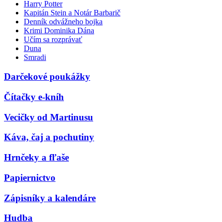
Harry Potter
Kapitán Stein a Notár Barbarič
Denník odvážneho bojka
Krimi Dominika Dána
Učím sa rozprávať
Duna
Smradi
Darčekové poukážky
Čítačky e-kníh
Vecičky od Martinusu
Káva, čaj a pochutiny
Hrnčeky a fľaše
Papiernictvo
Zápisníky a kalendáre
Hudba