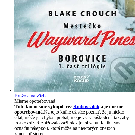
Brožovaná väzba
Mierne opotrebovaná
Túto knihu sme vykúpili cez
Knihovrátok
a je mierne
opotrebovaná.
Na tejto knihe už síce poznať, že ju niekto
čítal, môže jej chýbať prebal, nie je však poškodená tak, aby
to akokoľvek znižovalo zážitok z jej obsahu. Knihu sme
označili nálepkou, ktorá môže na niektorých obaloch
zanechať stopy.