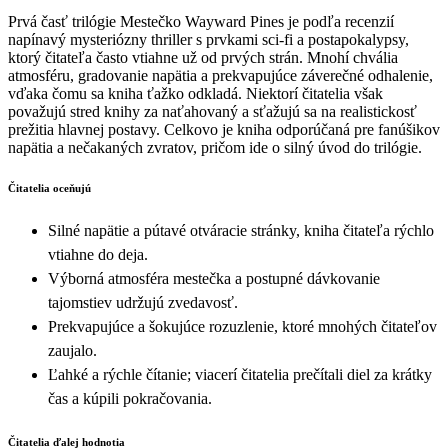
Prvá časť trilógie Mestečko Wayward Pines je podľa recenzií
napínavý mysteriózny thriller s prvkami sci‑fi a postapokalypsy,
ktorý čitateľa často vtiahne už od prvých strán. Mnohí chvália
atmosféru, gradovanie napätia a prekvapujúce záverečné odhalenie,
vďaka čomu sa kniha ťažko odkladá. Niektorí čitatelia však
považujú stred knihy za naťahovaný a sťažujú sa na realistickosť
prežitia hlavnej postavy. Celkovo je kniha odporúčaná pre fanúšikov
napätia a nečakaných zvratov, pričom ide o silný úvod do trilógie.
Čitatelia oceňujú
Silné napätie a pútavé otváracie stránky, kniha čitateľa rýchlo
vtiahne do deja.
Výborná atmosféra mestečka a postupné dávkovanie
tajomstiev udržujú zvedavosť.
Prekvapujúce a šokujúce rozuzlenie, ktoré mnohých čitateľov
zaujalo.
Ľahké a rýchle čítanie; viacerí čitatelia prečítali diel za krátky
čas a kúpili pokračovania.
Čitatelia ďalej hodnotia