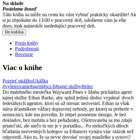
Na sklade
Posielame ihneď
Táto kniha sa môže na cestu ku vám vybrať prakticky okamžite! Ak
si ju objednáte do 13:00 v pracovný deň, odošleme vám ju ešte
dnes, inak najneskôr nasledujúci pracovný deň.
Do košíka
Popis knihy
Podrobnosti
Recenzie
Viac o knihe
Pozrieť ukážku
Ukážka
#vyšetrovanie
#agent
#sci-fi
#tajné služby
#triler
Do malebného mestečka Wayward Pines v Idahu prichádza agent
tajnej služby Ethan Burke, aby splnil jedinú úlohu: vypátrať dvoch
federálnych agentov, ktorí sú už mesiac nezvestní. Ethan sa však
stáva účastníkom vážnej dopravnej nehody, po ktorej sa preberie v
nemocnici, kde mu povedia, že utrpel poranenie mozgu. Je bez
dokladov, bez mobilu a bez peňaženky. Ošetrovatelia sa mu zdajú
priateľskí, ale niečo tu nie je v poriadku... Po niekoľkých dňoch
hľadania nezvestných kolegov sa Ethanovi vynára viac otázok než
odpovedí. Ako to, že sa nevie dovolať svojej manželke a synovi?