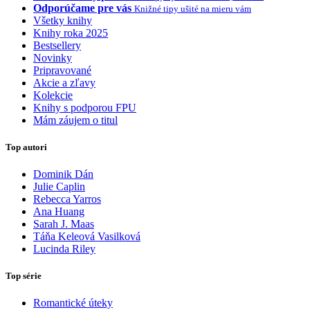
Odporúčame pre vás
Knižné tipy ušité na mieru vám
Všetky knihy
Knihy roka 2025
Bestsellery
Novinky
Pripravované
Akcie a zľavy
Kolekcie
Knihy s podporou FPU
Mám záujem o titul
Top autori
Dominik Dán
Julie Caplin
Rebecca Yarros
Ana Huang
Sarah J. Maas
Táňa Keleová Vasilková
Lucinda Riley
Top série
Romantické úteky