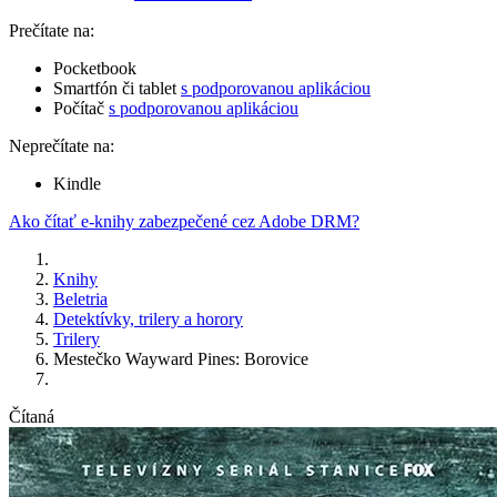
Prečítate na:
Pocketbook
Smartfón či tablet
s podporovanou aplikáciou
Počítač
s podporovanou aplikáciou
Neprečítate na:
Kindle
Ako čítať e-knihy zabezpečené cez Adobe DRM?
Knihy
Beletria
Detektívky, trilery a horory
Trilery
Mestečko Wayward Pines: Borovice
Čítaná