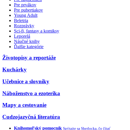
Pre prvákov
Pre pubertiakov
Young Adult
Beletria
Rozprávky
Sci-fi, fantasy a komiksy
Leporelá
Náučné knihy
Ďalšie kategórie
Životopisy a reportáže
Kuchárky
Učebnice a slovníky
Náboženstvo a ezoterika
Mapy a cestovanie
Cudzojazyčná literatúra
Knihomoľský pomocník
Spýtajte sa Sherlocka, čo čítať