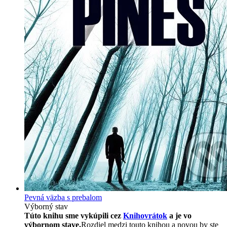
Pevná väzba s prebalom
Výborný stav
Túto knihu sme vykúpili cez
Knihovrátok
a je vo
výbornom stave.
Rozdiel medzi touto knihou a novou by ste