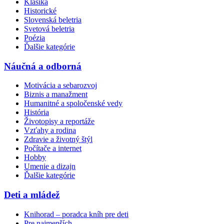
Klasika
Historické
Slovenská beletria
Svetová beletria
Poézia
Ďalšie kategórie
Náučná a odborná
Motivácia a sebarozvoj
Biznis a manažment
Humanitné a spoločenské vedy
História
Životopisy a reportáže
Vzťahy a rodina
Zdravie a životný štýl
Počítače a internet
Hobby
Umenie a dizajn
Ďalšie kategórie
Deti a mládež
Knihorad – poradca kníh pre deti
Pre najmenších