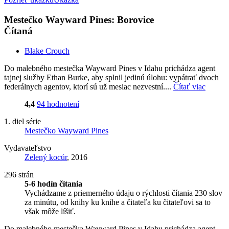
Mestečko Wayward Pines: Borovice
Čítaná
Blake Crouch
Do malebného mestečka Wayward Pines v Idahu prichádza agent
tajnej služby Ethan Burke, aby splnil jedinú úlohu: vypátrať dvoch
federálnych agentov, ktorí sú už mesiac nezvestní....
Čítať viac
4,4
94 hodnotení
1. diel série
Mestečko Wayward Pines
Vydavateľstvo
Zelený kocúr
, 2016
296 strán
5-6 hodín čítania
Vychádzame z priemerného údaju o rýchlosti čítania 230 slov
za minútu, od knihy ku knihe a čitateľa ku čitateľovi sa to
však môže líšiť.
Do malebného mestečka Wayward Pines v Idahu prichádza agent