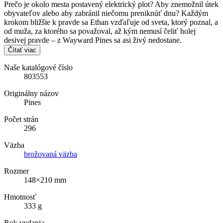
Prečo je okolo mesta postavený elektrický plot? Aby znemožnil útek
obyvateľov alebo aby zabránil niečomu preniknúť dnu? Každým
krokom bližšie k pravde sa Ethan vzďaľuje od sveta, ktorý poznal, a
od muža, za ktorého sa považoval, až kým nemusí čeliť holej
desivej pravde – z Wayward Pines sa asi živý nedostane.
Čítať viac
Naše katalógové číslo
803553
Originálny názov
Pines
Počet strán
296
Väzba
brožovaná väzba
Rozmer
148×210 mm
Hmotnosť
333 g
Rok vydania