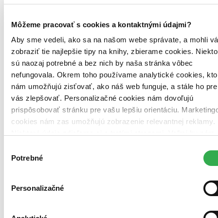
Tento produkt síce máme aktuálne na sklade, máme však už
iba posledné kusy a ďalšie už nemá ani distribútor, preto je
možné, že bude onedlho úplne vypredaný. Ak ho chcete mať,
Môžeme pracovať s cookies a kontaktnými údajmi?
ponáhľajte sa!
Aby sme vedeli, ako sa na našom webe správate, a mohli v
5,70 €
zobraziť tie najlepšie tipy na knihy, zbierame cookies. Niekto
sú naozaj potrebné a bez nich by naša stránka vôbec
Vložiť do košíka
nefungovala. Okrem toho používame analytické cookies, kto
nám umožňujú zisťovať, ako náš web funguje, a stále ho pre
vás zlepšovať. Personalizačné cookies nám dovoľujú
prispôsobovať stránku pre vašu lepšiu orientáciu. Marketing
cookies nám zas umožňujú zobrazenie relevantnej reklamy.
Niektoré údaje zdieľame aj s tretími stranami. Veľmi by nám
pomohlo, keby sme mohli používať všetky tieto cookies.
Výber
Ďakujeme!
Potrebné
súhlasu
Personalizačné