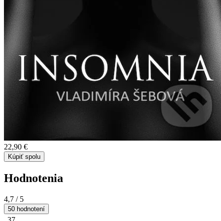
22,90 €
Kúpiť spolu
Hodnotenia
4,7
/ 5
50 hodnotení
37