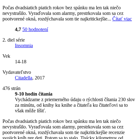
Počas dvadsiatich piatich rokov bez spánku ma len tak niečo
nevystrašilo. Vyraďovala som alarmy, prestrkovala som sa cez
pootvorené okná, rozdýchavala som tie najkritickejšie...
Čítať viac
4,7
50 hodnotení
2. diel série
Insomnia
Vek
14-18
Vydavateľstvo
Citadella
, 2017
476 strán
9-10 hodín čítania
Vychádzame z priemerného údaju o rýchlosti čítania 230 slov
za minútu, od knihy ku knihe a čitateľa ku čitateľovi sa to
však môže líšiť.
Počas dvadsiatich piatich rokov bez spánku ma len tak niečo
nevystrašilo. Vyraďovala som alarmy, prestrkovala som sa cez
pootvorené okná, rozdýchavala som tie najkritickejšie recenzie
svojich kníh pre deti. Potom sa to stalo. Tisícky kilometrov od...