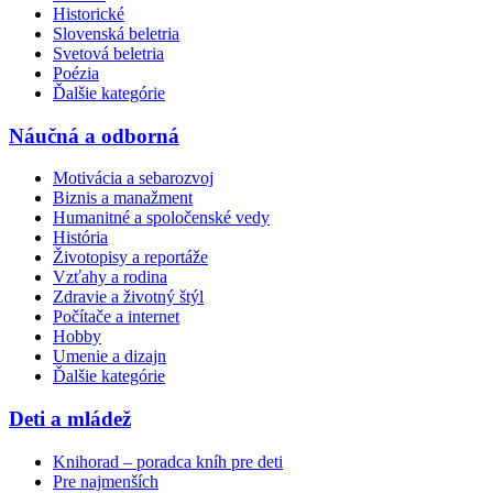
Historické
Slovenská beletria
Svetová beletria
Poézia
Ďalšie kategórie
Náučná a odborná
Motivácia a sebarozvoj
Biznis a manažment
Humanitné a spoločenské vedy
História
Životopisy a reportáže
Vzťahy a rodina
Zdravie a životný štýl
Počítače a internet
Hobby
Umenie a dizajn
Ďalšie kategórie
Deti a mládež
Knihorad – poradca kníh pre deti
Pre najmenších