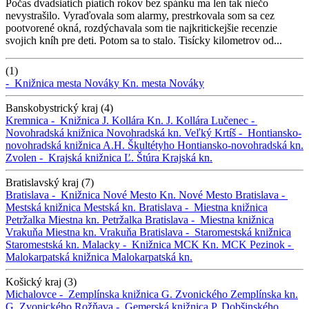
Počas dvadsiatich piatich rokov bez spánku ma len tak niečo
nevystrašilo. Vyraďovala som alarmy, prestrkovala som sa cez
pootvorené okná, rozdýchavala som tie najkritickejšie recenzie
svojich kníh pre deti. Potom sa to stalo. Tisícky kilometrov od...
(1)
-
Knižnica mesta Nováky
Kn. mesta Nováky
Banskobystrický kraj (4)
Kremnica -
Knižnica J. Kollára
Kn. J. Kollára
Lučenec -
Novohradská knižnica
Novohradská kn.
Veľký Krtíš -
Hontiansko-
novohradská knižnica A.H. Škultétyho
Hontiansko-novohradská kn.
Zvolen -
Krajská knižnica Ľ. Štúra
Krajská kn.
Bratislavský kraj (7)
Bratislava -
Knižnica Nové Mesto
Kn. Nové Mesto
Bratislava -
Mestská knižnica
Mestská kn.
Bratislava -
Miestna knižnica
Petržalka
Miestna kn. Petržalka
Bratislava -
Miestna knižnica
Vrakuňa
Miestna kn. Vrakuňa
Bratislava -
Staromestská knižnica
Staromestská kn.
Malacky -
Knižnica MCK
Kn. MCK
Pezinok -
Malokarpatská knižnica
Malokarpatská kn.
Košický kraj (3)
Michalovce -
Zemplínska knižnica G. Zvonického
Zemplínska kn.
G. Zvonického
Rožňava -
Gemerská knižnica P. Dobšinského