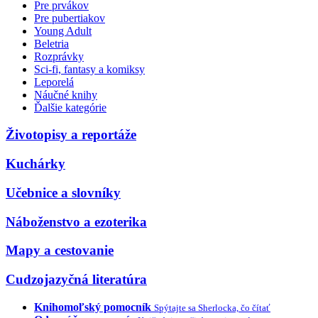
Pre prvákov
Pre pubertiakov
Young Adult
Beletria
Rozprávky
Sci-fi, fantasy a komiksy
Leporelá
Náučné knihy
Ďalšie kategórie
Životopisy a reportáže
Kuchárky
Učebnice a slovníky
Náboženstvo a ezoterika
Mapy a cestovanie
Cudzojazyčná literatúra
Knihomoľský pomocník
Spýtajte sa Sherlocka, čo čítať