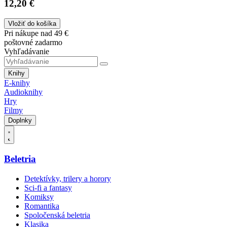
12,20 €
Vložiť do košíka
Pri nákupe nad 49 €
poštovné zadarmo
Vyhľadávanie
Knihy
E-knihy
Audioknihy
Hry
Filmy
Doplnky
Beletria
Detektívky, trilery a horory
Sci-fi a fantasy
Komiksy
Romantika
Spoločenská beletria
Klasika