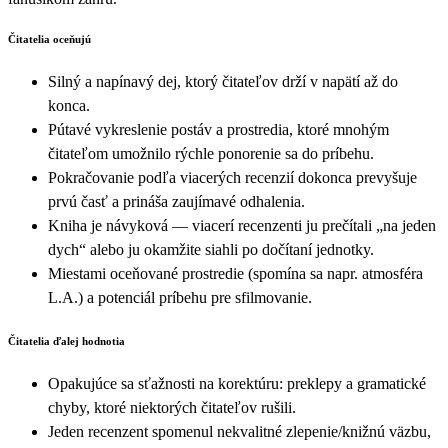
Čitatelia oceňujú
Silný a napínavý dej, ktorý čitateľov drží v napätí až do
konca.
Pútavé vykreslenie postáv a prostredia, ktoré mnohým
čitateľom umožnilo rýchle ponorenie sa do príbehu.
Pokračovanie podľa viacerých recenzií dokonca prevyšuje
prvú časť a prináša zaujímavé odhalenia.
Kniha je návyková — viacerí recenzenti ju prečítali „na jeden
dych“ alebo ju okamžite siahli po dočítaní jednotky.
Miestami oceňované prostredie (spomína sa napr. atmosféra
L.A.) a potenciál príbehu pre sfilmovanie.
Čitatelia ďalej hodnotia
Opakujúce sa sťažnosti na korektúru: preklepy a gramatické
chyby, ktoré niektorých čitateľov rušili.
Jeden recenzent spomenul nekvalitné zlepenie/knižnú väzbu,