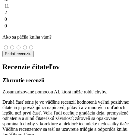
11
2
0
0
Ako sa páčila kniha vám?
Pridať recenziu
Recenzie čitateľov
Zhrnutie recenzií
Zosumarizované pomocou AI, ktorá môže robiť chyby.
Druhá časť série je vo väčšine recenzií hodnotená veľmi pozitívne:
čitatelia ju považujú za napínavú, pútavú a v mnohých ohľadoch
lepšiu než prvú časť. Veľa ľudí oceňuje gradáciu deja, premyslené
odhalenia a silnú čitateľskú závislosť; zároveň sa opakovane
spomínajú chyby v korektúre a niektoré technické nedostatky tlače.
Väčšina recenzentov sa teší na uzavretie trilógie a odporúča knihu
fanúšikom žánru.