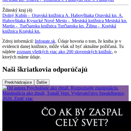
Žilinský kraj (4)
Dolný Kubín -
Oravská knižnica A. Habovštiaka
Oravská kn. A.
Habovštiaka
Kysucké Nové Mesto -
Mestská knižnica
Mestská kn.
Martin -
Turčianska knižnica
Turčianska kn.
Žilina -
Krajská
knižnica
Krajská kn.
Zdroj informácií:
Infogate.sk
. Údaje hovoria o tom, že kniha je v
evidencii danej knižnice, môže však už byť aktuálne požičaná. Tu
nájdete
zoznam všetkých viac ako 200 slovenských knižníc
, o
ktorých máme údaje.
Naši škriatkovia odporúčajú
Predchádzajúce
Ďalšie