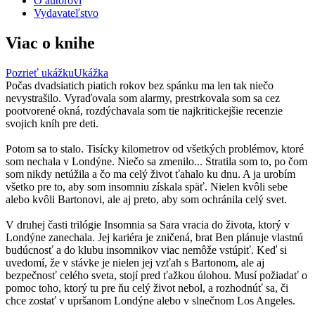
O autorovi
Vydavateľstvo
Viac o knihe
Pozrieť ukážku
Ukážka
Počas dvadsiatich piatich rokov bez spánku ma len tak niečo
nevystrašilo. Vyraďovala som alarmy, prestrkovala som sa cez
pootvorené okná, rozdýchavala som tie najkritickejšie recenzie
svojich kníh pre deti.
Potom sa to stalo. Tisícky kilometrov od všetkých problémov, ktoré
som nechala v Londýne. Niečo sa zmenilo... Stratila som to, po čom
som nikdy netúžila a čo ma celý život ťahalo ku dnu. A ja urobím
všetko pre to, aby som insomniu získala späť. Nielen kvôli sebe
alebo kvôli Bartonovi, ale aj preto, aby som ochránila celý svet.
V druhej časti trilógie Insomnia sa Sara vracia do života, ktorý v
Londýne zanechala. Jej kariéra je zničená, brat Ben plánuje vlastnú
budúcnosť a do klubu insomnikov viac nemôže vstúpiť. Keď si
uvedomí, že v stávke je nielen jej vzťah s Bartonom, ale aj
bezpečnosť celého sveta, stojí pred ťažkou úlohou. Musí požiadať o
pomoc toho, ktorý tu pre ňu celý život nebol, a rozhodnúť sa, či
chce zostať v upršanom Londýne alebo v slnečnom Los Angeles.