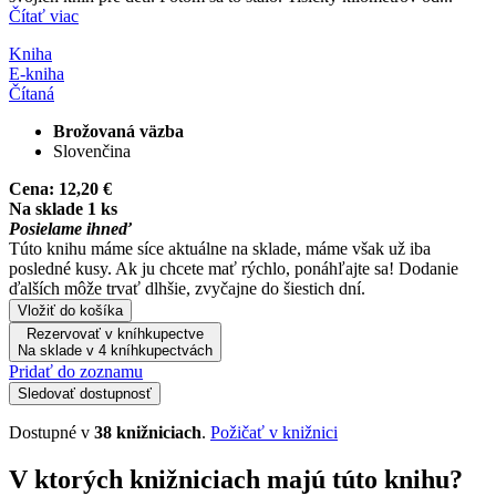
Čítať viac
Kniha
E-kniha
Čítaná
Brožovaná väzba
Slovenčina
Cena:
12,20 €
Na sklade 1 ks
Posielame ihneď
Túto knihu máme síce aktuálne na sklade, máme však už iba
posledné kusy. Ak ju chcete mať rýchlo, ponáhľajte sa! Dodanie
ďalších môže trvať dlhšie, zvyčajne do šiestich dní.
Vložiť do košíka
Rezervovať v kníhkupectve
Na sklade v 4 kníhkupectvách
Pridať do zoznamu
Sledovať dostupnosť
Dostupné v
38 knižniciach
.
Požičať v knižnici
V ktorých knižniciach majú túto knihu?