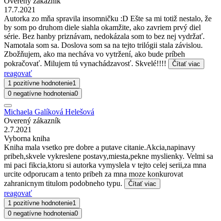
Overený zákazník
17.7.2021
Autorka zo mňa spravila insomničku :D Ešte sa mi totiž nestalo, že
by som po druhom diele siahla okamžite, ako zavriem prvý diel
série. Bez hanby priznávam, nedokázala som to bez nej vydržať.
Namotala som sa. Doslova som sa na tejto trilógii stala závislou.
Zbožňujem, ako ma necháva vo vytržení, ako bude príbeh
pokračovať. Milujem tú vynachádzavosť. Skvelé!!!!
Čítať viac
reagovať
1 pozitívne hodnotenie
1
0 negatívne hodnotenia
0
Michaela Galíková Helešová
Overený zákazník
2.7.2021
Vyborna kniha
Kniha mala vsetko pre dobre a putave citanie.Akcia,napinavy
pribeh,skvele vykreslene postavy,miesta,pekne myslienky. Velmi sa
mi paci fikcia,ktoru si autorka vymyslela v tejto celej serii,za mna
urcite odporucam a tento pribeh za mna moze konkurovat
zahranicnym titulom podobneho typu.
Čítať viac
reagovať
1 pozitívne hodnotenie
1
0 negatívne hodnotenia
0