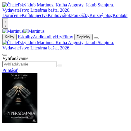
Doručenie
Kníhkupectvá
Knihovrátok
Poukážky
Knižný blog
Kontakt
E-knihy
Audioknihy
Hry
Filmy
Knihy
Doplnky
Vyhľadávanie
Prihlásiť