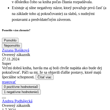
v dôsledku čoho sa kniha počas čítania rozpadávala.
Existuje aj silne negatívny názor, ktorý považuje prvú časť (a
na základe toho aj pokračovanie) za slabú, s nudnými
postavami a predvídateľným záverom.
Pomohlo vám zhrnutie?
Pomohlo
Nepomohlo
Zuzana Bajáková
Overený zákazník
27.11.2024
Super
Veľmi dobrá kniha, bavila ma aj boli chvíle napätia ako bude dej
pokračovať. Páči sa mi, že sa objavili ďalšie postavy, ktoré majú
špeciálne schopnosti.
Čítať viac
reagovať
0 pozitívne hodnotenia
0
1 negatívne hodnotenie
1
Andrea Podhájecká
Overený zákazník
1.7.2024