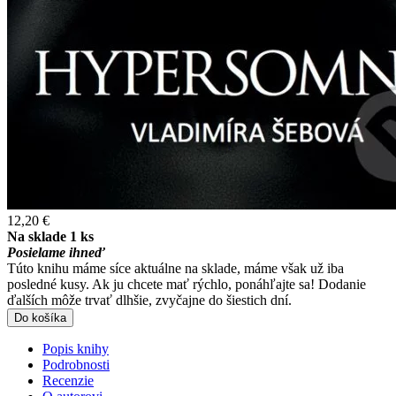
12,20 €
Na sklade 1 ks
Posielame ihneď
Túto knihu máme síce aktuálne na sklade, máme však už iba
posledné kusy. Ak ju chcete mať rýchlo, ponáhľajte sa! Dodanie
ďalších môže trvať dlhšie, zvyčajne do šiestich dní.
Do košíka
Popis knihy
Podrobnosti
Recenzie