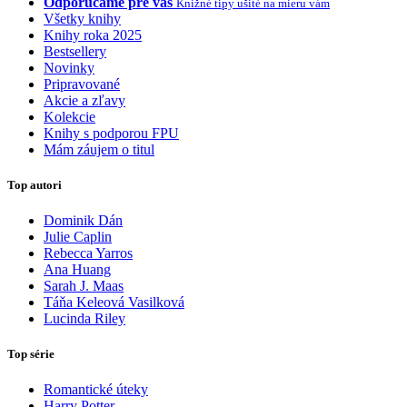
Odporúčame pre vás
Knižné tipy ušité na mieru vám
Všetky knihy
Knihy roka 2025
Bestsellery
Novinky
Pripravované
Akcie a zľavy
Kolekcie
Knihy s podporou FPU
Mám záujem o titul
Top autori
Dominik Dán
Julie Caplin
Rebecca Yarros
Ana Huang
Sarah J. Maas
Táňa Keleová Vasilková
Lucinda Riley
Top série
Romantické úteky
Harry Potter