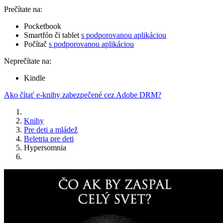
Prečítate na:
Pocketbook
Smartfón či tablet
s podporovanou aplikáciou
Počítač
s podporovanou aplikáciou
Neprečítate na:
Kindle
Ako čítať e-knihy zabezpečené cez Adobe DRM?
Knihy
Pre deti a mládež
Beletria pre deti
Hypersomnia