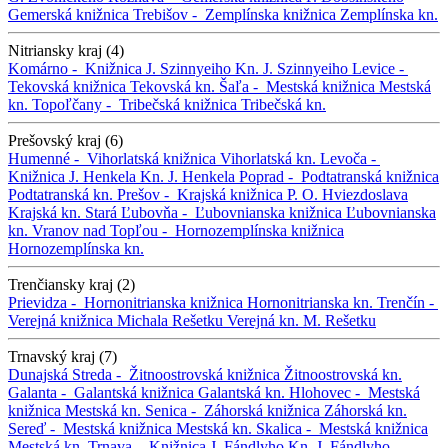
Gemerská knižnica
Trebišov -
Zemplínska knižnica
Zemplínska kn.
Nitriansky kraj (4)
Komárno -
Knižnica J. Szinnyeiho
Kn. J. Szinnyeiho
Levice -
Tekovská knižnica
Tekovská kn.
Šaľa -
Mestská knižnica
Mestská
kn.
Topoľčany -
Tribečská knižnica
Tribečská kn.
Prešovský kraj (6)
Humenné -
Vihorlatská knižnica
Vihorlatská kn.
Levoča -
Knižnica J. Henkela
Kn. J. Henkela
Poprad -
Podtatranská knižnica
Podtatranská kn.
Prešov -
Krajská knižnica P. O. Hviezdoslava
Krajská kn.
Stará Ľubovňa -
Ľubovnianska knižnica
Ľubovnianska
kn.
Vranov nad Topľou -
Hornozemplínska knižnica
Hornozemplínska kn.
Trenčiansky kraj (2)
Prievidza -
Hornonitrianska knižnica
Hornonitrianska kn.
Trenčín -
Verejná knižnica Michala Rešetku
Verejná kn. M. Rešetku
Trnavský kraj (7)
Dunajská Streda -
Žitnoostrovská knižnica
Žitnoostrovská kn.
Galanta -
Galantská knižnica
Galantská kn.
Hlohovec -
Mestská
knižnica
Mestská kn.
Senica -
Záhorská knižnica
Záhorská kn.
Sereď -
Mestská knižnica
Mestská kn.
Skalica -
Mestská knižnica
Mestská kn.
Trnava -
Knižnica J. Fándlyho
Kn. J. Fándlyho