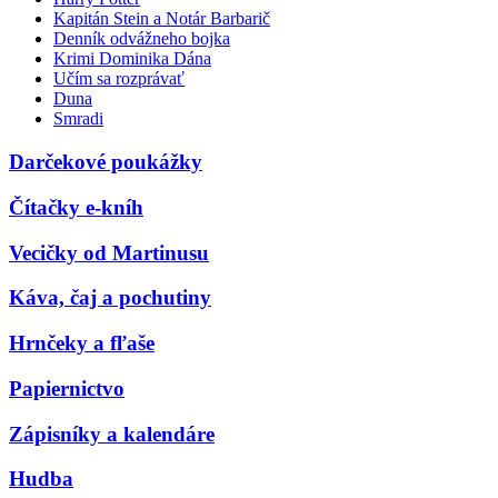
Kapitán Stein a Notár Barbarič
Denník odvážneho bojka
Krimi Dominika Dána
Učím sa rozprávať
Duna
Smradi
Darčekové poukážky
Čítačky e-kníh
Vecičky od Martinusu
Káva, čaj a pochutiny
Hrnčeky a fľaše
Papiernictvo
Zápisníky a kalendáre
Hudba