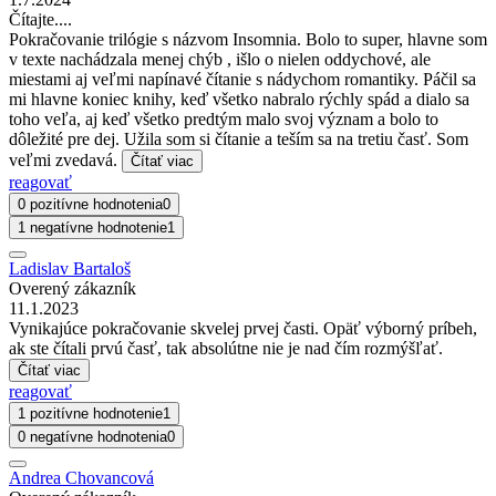
Čítajte....
Pokračovanie trilógie s názvom Insomnia. Bolo to super, hlavne som
v texte nachádzala menej chýb , išlo o nielen oddychové, ale
miestami aj veľmi napínavé čítanie s nádychom romantiky. Páčil sa
mi hlavne koniec knihy, keď všetko nabralo rýchly spád a dialo sa
toho veľa, aj keď všetko predtým malo svoj význam a bolo to
dôležité pre dej. Užila som si čítanie a teším sa na tretiu časť. Som
veľmi zvedavá.
Čítať viac
reagovať
0 pozitívne hodnotenia
0
1 negatívne hodnotenie
1
Ladislav Bartaloš
Overený zákazník
11.1.2023
Vynikajúce pokračovanie skvelej prvej časti. Opäť výborný príbeh,
ak ste čítali prvú časť, tak absolútne nie je nad čím rozmýšľať.
Čítať viac
reagovať
1 pozitívne hodnotenie
1
0 negatívne hodnotenia
0
Andrea Chovancová