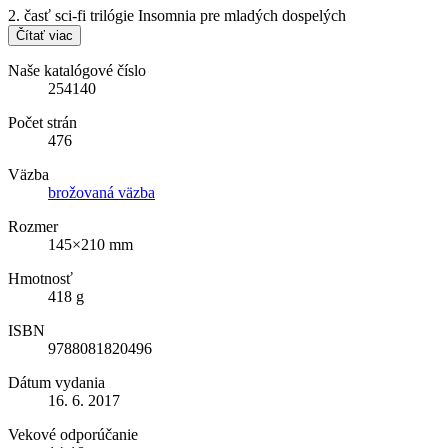
2. časť sci-fi trilógie Insomnia pre mladých dospelých
Čítať viac
Naše katalógové číslo
254140
Počet strán
476
Väzba
brožovaná väzba
Rozmer
145×210 mm
Hmotnosť
418 g
ISBN
9788081820496
Dátum vydania
16. 6. 2017
Vekové odporúčanie