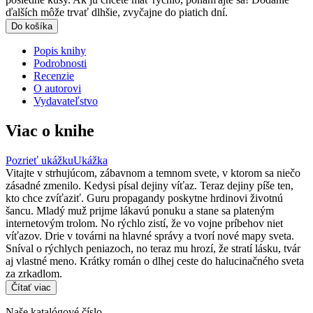
ďalších môže trvať dlhšie, zvyčajne do piatich dní.
Do košíka
Popis knihy
Podrobnosti
Recenzie
O autorovi
Vydavateľstvo
Viac o knihe
Pozrieť ukážku
Ukážka
Vitajte v strhujúcom, zábavnom a temnom svete, v ktorom sa niečo
zásadné zmenilo. Kedysi písal dejiny víťaz. Teraz dejiny píše ten,
kto chce zvíťaziť. Guru propagandy poskytne hrdinovi životnú
šancu. Mladý muž prijme lákavú ponuku a stane sa plateným
internetovým trolom. No rýchlo zistí, že vo vojne príbehov niet
víťazov. Drie v továrni na hlavné správy a tvorí nové mapy sveta.
Sníval o rýchlych peniazoch, no teraz mu hrozí, že stratí lásku, tvár
aj vlastné meno. Krátky román o dlhej ceste do halucinačného sveta
za zrkadlom.
Čítať viac
Naše katalógové číslo