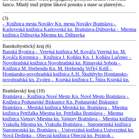
šancu. Mladý muž prijme lákavú ponuku a stane sa plateným...
(3)
-
Knižnica mesta Nováky
Kn. mesta Nováky
Bratislava -
Karloveská knižnica
Karloveská kn.
Bratislava-Dúbravka -
Miestna
knižnica Dúbravka
Miestna kn. Dúbravka
Banskobystrický kraj (6)
Banská Bystrica -
Verejná knižnica M. Kováča
Verejná kn. M.
Kováča
Kremnica -
Knižnica J. Kollára
Kn. J. Kollára
Lučenec -
Novohradská knižnica
Novohradská kn.
Rimavská Sobota -
Knižnica M. Hrebendu
Kn. M. Hrebendu
Veľký Krtíš -
Hontiansko-novohradská knižnica A.H. Škultétyho
Hontiansko-
novohradská kn.
Zvolen -
Krajská knižnica Ľ. Štúra
Krajská kn.
Bratislavský kraj (10)
Bratislava -
Knižnica Nové Mesto
Kn. Nové Mesto
Bratislava -
Knižnica Podunajské Biskupice
Kn. Podunajské Biskupice
Bratislava -
Mestská knižnica
Mestská kn.
Bratislava -
Miestna
knižnica Petržalka
Miestna kn. Petržalka
Bratislava -
Miestna
knižnica Vajnory
Miestna kn. Vajnory
Bratislava -
Miestna knižnica
Vrakuňa
Miestna kn. Vrakuňa
Bratislava -
Staromestská knižnica
Staromestská kn.
Bratislava -
Univerzitná knižnica
Univerzitná kn.
Nová Dedinka -
Obecná knižnica
Obecná kn.
Pezinok -