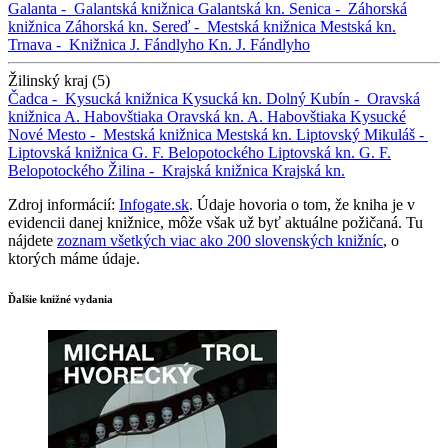
Galanta -
Galantská knižnica
Galantská kn.
Senica -
Záhorská
knižnica
Záhorská kn.
Sereď -
Mestská knižnica
Mestská kn.
Trnava -
Knižnica J. Fándlyho
Kn. J. Fándlyho
Žilinský kraj (5)
Čadca -
Kysucká knižnica
Kysucká kn.
Dolný Kubín -
Oravská
knižnica A. Habovštiaka
Oravská kn. A. Habovštiaka
Kysucké
Nové Mesto -
Mestská knižnica
Mestská kn.
Liptovský Mikuláš -
Liptovská knižnica G. F. Belopotockého
Liptovská kn. G. F.
Belopotockého
Žilina -
Krajská knižnica
Krajská kn.
Zdroj informácií:
Infogate.sk
. Údaje hovoria o tom, že kniha je v
evidencii danej knižnice, môže však už byť aktuálne požičaná. Tu
nájdete
zoznam všetkých viac ako 200 slovenských knižníc
, o
ktorých máme údaje.
Ďalšie knižné vydania