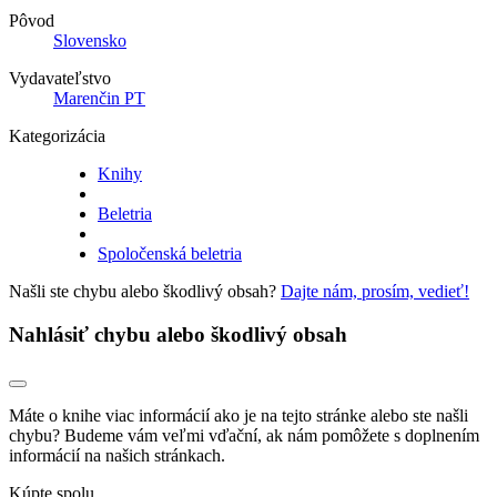
Pôvod
Slovensko
Vydavateľstvo
Marenčin PT
Kategorizácia
Knihy
Beletria
Spoločenská beletria
Našli ste chybu alebo škodlivý obsah?
Dajte nám, prosím, vedieť!
Nahlásiť chybu alebo škodlivý obsah
Máte o knihe viac informácií ako je na tejto stránke alebo ste našli
chybu? Budeme vám veľmi vďační, ak nám pomôžete s doplnením
informácií na našich stránkach.
Kúpte spolu