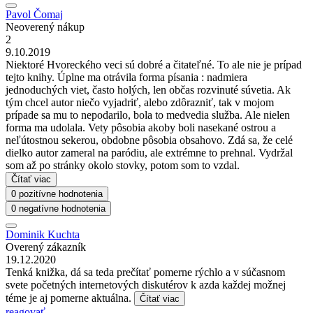
Pavol Čomaj
Neoverený nákup
2
9.10.2019
Niektoré Hvoreckého veci sú dobré a čitateľné. To ale nie je prípad
tejto knihy. Úplne ma otrávila forma písania : nadmiera
jednoduchých viet, často holých, len občas rozvinuté súvetia. Ak
tým chcel autor niečo vyjadriť, alebo zdôrazniť, tak v mojom
prípade sa mu to nepodarilo, bola to medvedia služba. Ale nielen
forma ma udolala. Vety pôsobia akoby boli nasekané ostrou a
neľútostnou sekerou, obdobne pôsobia obsahovo. Zdá sa, že celé
dielko autor zameral na paródiu, ale extrémne to prehnal. Vydržal
som až po stránky okolo stovky, potom som to vzdal.
Čítať viac
0 pozitívne hodnotenia
0 negatívne hodnotenia
Dominik Kuchta
Overený zákazník
19.12.2020
Tenká knižka, dá sa teda prečítať pomerne rýchlo a v súčasnom
svete početných internetových diskutérov k azda každej možnej
téme je aj pomerne aktuálna.
Čítať viac
reagovať