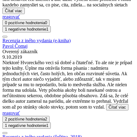
kazdeho zamysliet sa, co pise, cita, zdiela... na socialnych sietach
Čítať viac
reagovať
0 pozitívne hodnotenia
0
1 negatívne hodnotenie
1
Recenzia z iného vydania (e-kniha)
Pavol Čomaj
Overený zákazník
9.10.2019
Niektoré Hvoreckého veci sú dobré a čitateľné. To ale nie je prípad
tejto knihy. Úplne ma otrávila forma písania : nadmiera
jednoduchých viet, často holých, len občas rozvinuté súvetia. Ak
tým chcel autor niečo vyjadriť, alebo zdôrazniť, tak v mojom
prípade sa mu to nepodarilo, bola to medvedia služba. Ale nielen
forma ma udolala. Vety pôsobia akoby boli nasekané ostrou a
neľútostnou sekerou, obdobne pôsobia obsahovo. Zdá sa, že celé
dielko autor zameral na paródiu, ale extrémne to prehnal. Vydržal
som až po stránky okolo stovky, potom som to vzdal.
Čítať viac
reagovať
2 pozitívne hodnotenia
2
1 negatívne hodnotenie
1
Recenzia z iného vydania (čeština, 2018)