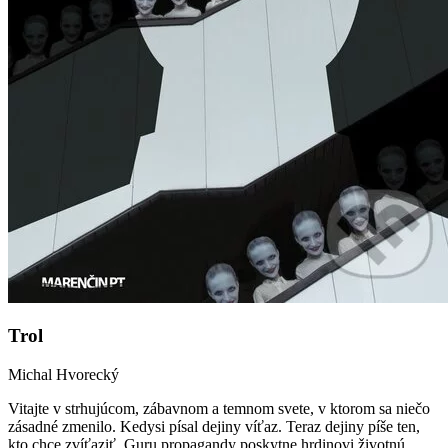
Trol
Michal Hvorecký
Vitajte v strhujúcom, zábavnom a temnom svete, v ktorom sa niečo
zásadné zmenilo. Kedysi písal dejiny víťaz. Teraz dejiny píše ten,
kto chce zvíťaziť. Guru propagandy poskytne hrdinovi životnú