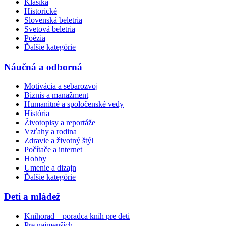
Klasika
Historické
Slovenská beletria
Svetová beletria
Poézia
Ďalšie kategórie
Náučná a odborná
Motivácia a sebarozvoj
Biznis a manažment
Humanitné a spoločenské vedy
História
Životopisy a reportáže
Vzťahy a rodina
Zdravie a životný štýl
Počítače a internet
Hobby
Umenie a dizajn
Ďalšie kategórie
Deti a mládež
Knihorad – poradca kníh pre deti
Pre najmenších