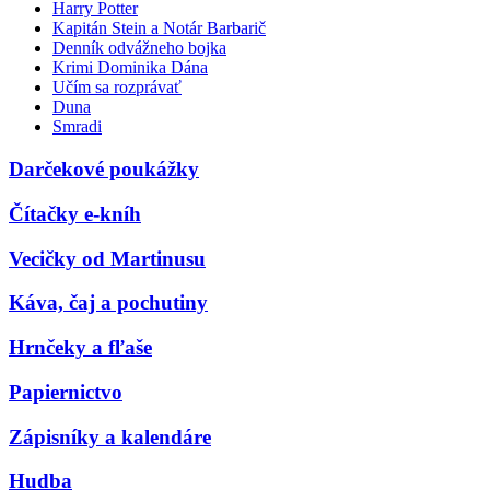
Harry Potter
Kapitán Stein a Notár Barbarič
Denník odvážneho bojka
Krimi Dominika Dána
Učím sa rozprávať
Duna
Smradi
Darčekové poukážky
Čítačky e-kníh
Vecičky od Martinusu
Káva, čaj a pochutiny
Hrnčeky a fľaše
Papiernictvo
Zápisníky a kalendáre
Hudba