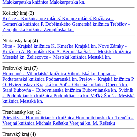
Malokarpatská knižnica
Malokarpatská kn.
Košický kraj (3)
Košice -
Knižnica pre mládež
Kn. pre mládež
Rožňava -
Gemerská knižnica P. Dobšinského
Gemerská knižnica
Trebišov -
Zemplínska knižnica
Zemplínska kn.
Nitriansky kraj (4)
Nitra -
Krajská knižnica K. Kmeťka
Krajská kn.
Nové Zámky -
Knižnica A. Bernoláka
Kn. A. Bernoláka
Šaľa -
Mestská knižnica
Mestská kn.
Želiezovce -
Mestská knižnica
Mestská kn.
Prešovský kraj (7)
Humenné -
Vihorlatská knižnica
Vihorlatská kn.
Poprad -
Podtatranská knižnica
Podtatranská kn.
Prešov -
Krajská knižnica P.
O. Hviezdoslava
Krajská kn.
Soľ -
Obecná knižnica
Obecná kn.
Stará Ľubovňa -
Ľubovnianska knižnica
Ľubovnianska kn.
Svidník
-
Podduklianska knižnica
Podduklianska kn.
Veľký Šariš -
Mestská
knižnica
Mestská kn.
Trenčiansky kraj (2)
Prievidza -
Hornonitrianska knižnica
Hornonitrianska kn.
Trenčín -
Verejná knižnica Michala Rešetku
Verejná kn. M. Rešetku
Trnavský kraj (4)