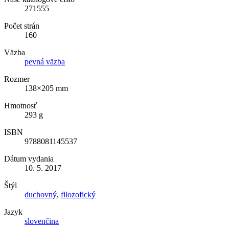
271555
Počet strán
160
Väzba
pevná väzba
Rozmer
138×205 mm
Hmotnosť
293 g
ISBN
9788081145537
Dátum vydania
10. 5. 2017
Štýl
duchovný
,
filozofický
Jazyk
slovenčina