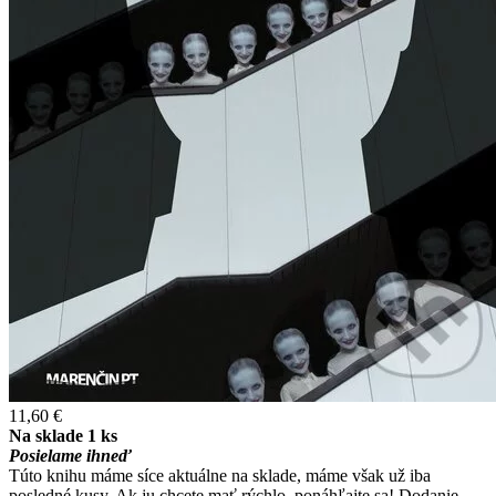
11,60 €
Na sklade 1 ks
Posielame ihneď
Túto knihu máme síce aktuálne na sklade, máme však už iba
posledné kusy. Ak ju chcete mať rýchlo, ponáhľajte sa! Dodanie