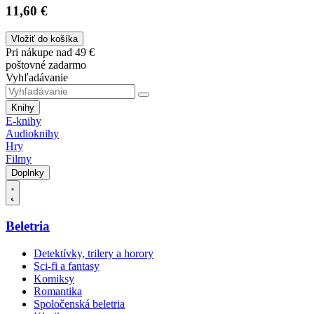
11,60 €
Vložiť do košíka
Pri nákupe nad 49 €
poštovné zadarmo
Vyhľadávanie
Knihy
E-knihy
Audioknihy
Hry
Filmy
Doplnky
Beletria
Detektívky, trilery a horory
Sci-fi a fantasy
Komiksy
Romantika
Spoločenská beletria