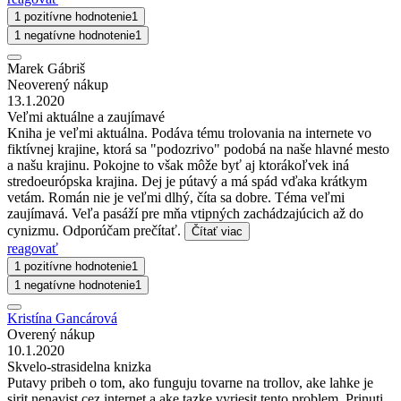
1 pozitívne hodnotenie
1
1 negatívne hodnotenie
1
Marek Gábriš
Neoverený nákup
13.1.2020
Veľmi aktuálne a zaujímavé
Kniha je veľmi aktuálna. Podáva tému trolovania na internete vo
fiktívnej krajine, ktorá sa "podozrivo" podobá na naše hlavné mesto
a našu krajinu. Pokojne to však môže byť aj ktorákoľvek iná
stredoeurópska krajina. Dej je pútavý a má spád vďaka krátkym
vetám. Román nie je veľmi dlhý, číta sa dobre. Téma veľmi
zaujímavá. Veľa pasáží pre mňa vtipných zachádzajúcich až do
cynizmu. Odporúčam prečítať.
Čítať viac
reagovať
1 pozitívne hodnotenie
1
1 negatívne hodnotenie
1
Kristína Gancárová
Overený nákup
10.1.2020
Skvelo-strasidelna knizka
Putavy pribeh o tom, ako funguju tovarne na trollov, ake lahke je
sirit nenavist cez internet a ake tazke vyriesit tento problem. Prinuti