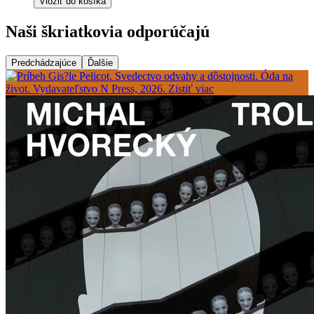
Vložiť do košíka
Naši škriatkovia odporúčajú
Predchádzajúce
Ďalšie