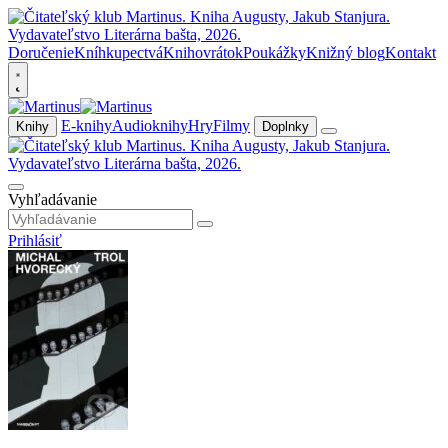
Doručenie
Kníhkupectvá
Knihovrátok
Poukážky
Knižný blog
Kontakt
E-knihy
Audioknihy
Hry
Filmy
Knihy
Doplnky
Vyhľadávanie
Prihlásiť