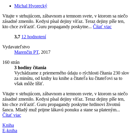
Michal Hvorecký
Vitajte v strhujúcom, zábavnom a temnom svete, v ktorom sa niečo
zásadné zmenilo. Kedysi písal dejiny víťaz. Teraz dejiny píše ten,
kto chce zvíťaziť. Guru propagandy poskytne...
Čítať viac
3,7
12 hodnotení
Vydavateľstvo
Marenčin PT
, 2017
160 strán
3 hodiny čítania
Vychádzame z priemerného údaju o rýchlosti čítania 230 slov
za minútu, od knihy ku knihe a čitateľa ku čitateľovi sa to
však môže líšiť.
Vitajte v strhujúcom, zábavnom a temnom svete, v ktorom sa niečo
zásadné zmenilo. Kedysi písal dejiny víťaz. Teraz dejiny píše ten,
kto chce zvíťaziť. Guru propagandy poskytne hrdinovi životnú
šancu. Mladý muž prijme lákavú ponuku a stane sa plateným...
Čítať viac
Kniha
E-kniha