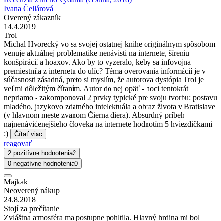
Ivana Čellárová
Overený zákazník
14.4.2019
Trol
Michal Hvorecký vo sa svojej ostatnej knihe originálnym spôsobom
venuje aktuálnej problematike nenávisti na internete, šíreniu
konšpirácií a hoaxov. Ako by to vyzeralo, keby sa infovojna
premiestnila z internetu do ulíc? Téma overovania informácií je v
súčasnosti zásadná, preto si myslím, že autorova dystópia Trol je
veľmi dôležitým čítaním. Autor do nej opäť - hoci tentokrát
nepriamo - zakomponoval 2 prvky typické pre svoju tvorbu: postavu
mladého, jazykovo zdatného intelektuála a obraz života v Bratislave
(v hlavnom meste zvanom Čierna diera). Absurdný príbeh
najnenávidenejšieho človeka na internete hodnotím 5 hviezdičkami
:)
Čítať viac
reagovať
2 pozitívne hodnotenia
2
0 negatívne hodnotenia
0
Majkak
Neoverený nákup
24.8.2018
Stojí za prečítanie
Zvláštna atmosféra ma postupne pohltila. Hlavný hrdina mi bol