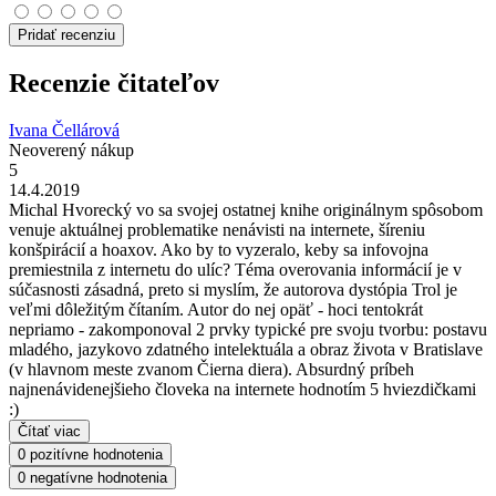
Pridať recenziu
Recenzie čitateľov
Ivana Čellárová
Neoverený nákup
5
14.4.2019
Michal Hvorecký vo sa svojej ostatnej knihe originálnym spôsobom
venuje aktuálnej problematike nenávisti na internete, šíreniu
konšpirácií a hoaxov. Ako by to vyzeralo, keby sa infovojna
premiestnila z internetu do ulíc? Téma overovania informácií je v
súčasnosti zásadná, preto si myslím, že autorova dystópia Trol je
veľmi dôležitým čítaním. Autor do nej opäť - hoci tentokrát
nepriamo - zakomponoval 2 prvky typické pre svoju tvorbu: postavu
mladého, jazykovo zdatného intelektuála a obraz života v Bratislave
(v hlavnom meste zvanom Čierna diera). Absurdný príbeh
najnenávidenejšieho človeka na internete hodnotím 5 hviezdičkami
:)
Čítať viac
0 pozitívne hodnotenia
0 negatívne hodnotenia