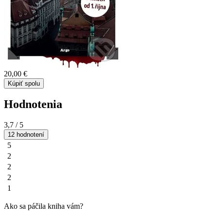
20,00 €
Kúpiť spolu
Hodnotenia
3,7
/ 5
12 hodnotení
5
2
2
2
1
Ako sa páčila kniha vám?