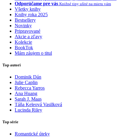
Odporúčame pre vás
Knižné tipy ušité na mieru vám
Všetky knihy
Knihy roka 2025
Bestsellery
Novinky
Pripravované
Akcie a zľavy
Kolekcie
BookTok
Mám záujem o titul
Top autori
Dominik Dán
Julie Caplin
Rebecca Yarros
Ana Huang
Sarah J. Maas
Táňa Keleová Vasilková
Lucinda Riley
Top série
Romantické úteky