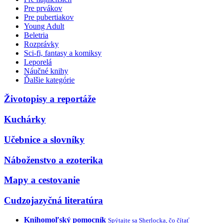
Pre prvákov
Pre pubertiakov
Young Adult
Beletria
Rozprávky
Sci-fi, fantasy a komiksy
Leporelá
Náučné knihy
Ďalšie kategórie
Životopisy a reportáže
Kuchárky
Učebnice a slovníky
Náboženstvo a ezoterika
Mapy a cestovanie
Cudzojazyčná literatúra
Knihomoľský pomocník
Spýtajte sa Sherlocka, čo čítať