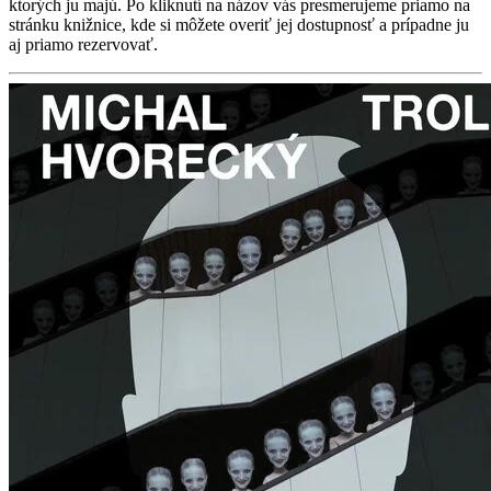
ktorých ju majú. Po kliknutí na názov vás presmerujeme priamo na
stránku knižnice, kde si môžete overiť jej dostupnosť a prípadne ju
aj priamo rezervovať.