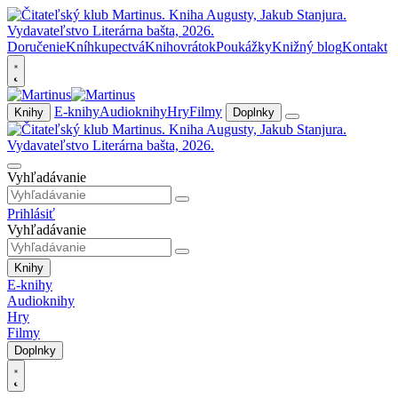
Doručenie
Kníhkupectvá
Knihovrátok
Poukážky
Knižný blog
Kontakt
E-knihy
Audioknihy
Hry
Filmy
Knihy
Doplnky
Vyhľadávanie
Prihlásiť
Vyhľadávanie
Knihy
E-knihy
Audioknihy
Hry
Filmy
Doplnky