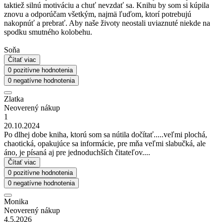
taktiež silnú motiváciu a chuť nevzdať sa. Knihu by som si kúpila
znovu a odporúčam všetkým, najmä ľuďom, ktorí potrebujú
nakopnúť a prebrať. Aby naše životy neostali uviaznuté niekde na
spodku smutného kolobehu.
Soňa
Čítať viac
0 pozitívne hodnotenia
0 negatívne hodnotenia
Zlatka
Neoverený nákup
1
20.10.2024
Po dlhej dobe kniha, ktorú som sa nútila dočítať.....veľmi plochá,
chaotická, opakujúce sa informácie, pre mňa veľmi slabučká, ale
áno, je písaná aj pre jednoduchších čitateľov....
Čítať viac
0 pozitívne hodnotenia
0 negatívne hodnotenia
Monika
Neoverený nákup
4.5.2026