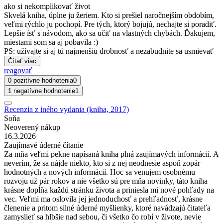
ako si nekomplikovať život
Skvelá kniha, úplne ju žeriem. Kto si prešiel naročnejším obdobím,
veľmi rýchlo ju pochopí. Pre tých, ktorý bojujú, nechajte si poradiť.
Lepšie ísť s návodom, ako sa učiť na vlastných chybách. Ďakujem,
miestami som sa aj pobavila :)
PS: užívajte si aj tú najmenšiu drobnosť a nezabudnite sa usmievať
Čítať viac
reagovať
0 pozitívne hodnotenia
0
1 negatívne hodnotenie
1
Recenzia z iného vydania (kniha, 2017)
Soňa
Neoverený nákup
16.3.2026
Zaujímavé úderné čítanie
Za mňa veľmi pekne napísaná kniha plná zaujímavých informácií. A
neverím, že sa nájde niekto, kto si z nej neodnesie aspoň zopár
hodnotných a nových informácií. Hoc sa venujem osobnému
rozvoju už pár rokov a nie všetko sú pre mňa novinky, táto kniha
krásne dopĺňa každú stránku života a priniesla mi nové pohľady na
vec. Veľmi ma oslovila jej jednoduchosť a prehľadnosť, krásne
členenie a pritom silné úderné myšlienky, ktoré navádzajú čitateľa
zamyslieť sa hlbšie nad sebou, či všetko čo robí v živote, nevie