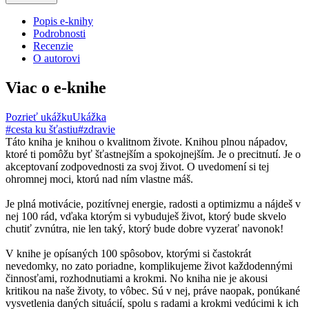
Popis e-knihy
Podrobnosti
Recenzie
O autorovi
Viac o e-knihe
Pozrieť ukážku
Ukážka
#cesta ku šťastiu
#zdravie
Táto kniha je knihou o kvalitnom živote. Knihou plnou nápadov,
ktoré ti pomôžu byť šťastnejším a spokojnejším. Je o precitnutí. Je o
akceptovaní zodpovednosti za svoj život. O uvedomení si tej
ohromnej moci, ktorú nad ním vlastne máš.
Je plná motivácie, pozitívnej energie, radosti a optimizmu a nájdeš v
nej 100 rád, vďaka ktorým si vybuduješ život, ktorý bude skvelo
chutiť zvnútra, nie len taký, ktorý bude dobre vyzerať navonok!
V knihe je opísaných 100 spôsobov, ktorými si častokrát
nevedomky, no zato poriadne, komplikujeme život každodennými
činnosťami, rozhodnutiami a krokmi. No kniha nie je akousi
kritikou na naše životy, to vôbec. Sú v nej, práve naopak, ponúkané
vysvetlenia daných situácií, spolu s radami a krokmi vedúcimi k ich