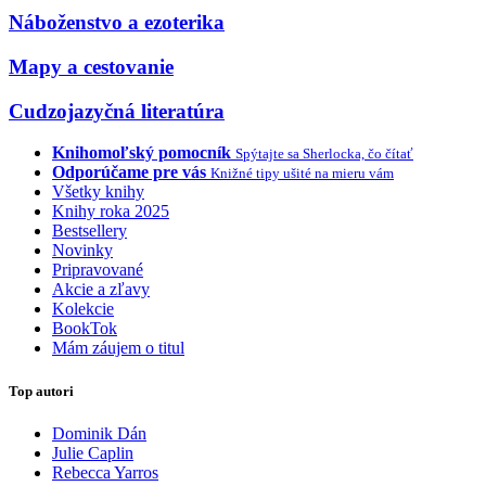
Náboženstvo a ezoterika
Mapy a cestovanie
Cudzojazyčná literatúra
Knihomoľský pomocník
Spýtajte sa Sherlocka, čo čítať
Odporúčame pre vás
Knižné tipy ušité na mieru vám
Všetky knihy
Knihy roka 2025
Bestsellery
Novinky
Pripravované
Akcie a zľavy
Kolekcie
BookTok
Mám záujem o titul
Top autori
Dominik Dán
Julie Caplin
Rebecca Yarros