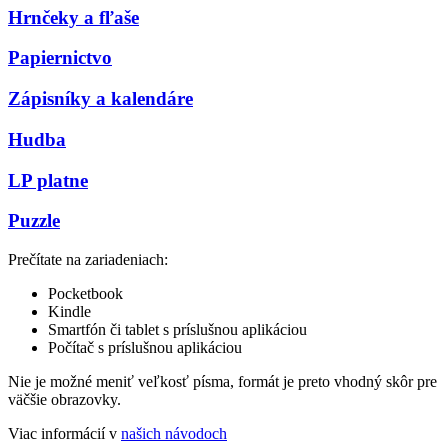
Hrnčeky a fľaše
Papiernictvo
Zápisníky a kalendáre
Hudba
LP platne
Puzzle
Prečítate na zariadeniach:
Pocketbook
Kindle
Smartfón či tablet s príslušnou aplikáciou
Počítač s príslušnou aplikáciou
Nie je možné meniť veľkosť písma, formát je preto vhodný skôr pre
väčšie obrazovky.
Viac informácií v
našich návodoch