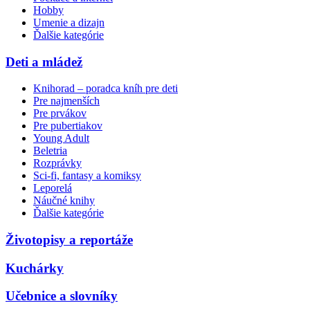
Hobby
Umenie a dizajn
Ďalšie kategórie
Deti a mládež
Knihorad – poradca kníh pre deti
Pre najmenších
Pre prvákov
Pre pubertiakov
Young Adult
Beletria
Rozprávky
Sci-fi, fantasy a komiksy
Leporelá
Náučné knihy
Ďalšie kategórie
Životopisy a reportáže
Kuchárky
Učebnice a slovníky