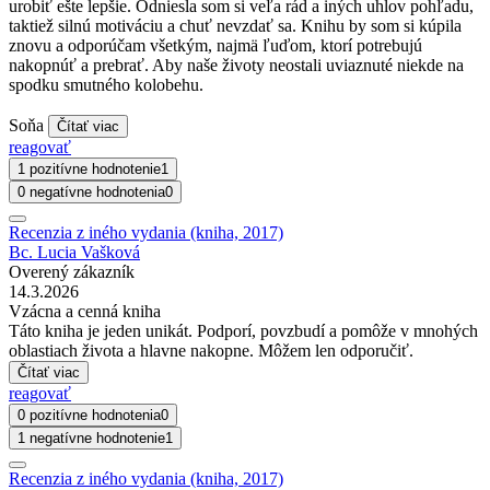
urobiť ešte lepšie. Odniesla som si veľa rád a iných uhlov pohľadu,
taktiež silnú motiváciu a chuť nevzdať sa. Knihu by som si kúpila
znovu a odporúčam všetkým, najmä ľuďom, ktorí potrebujú
nakopnúť a prebrať. Aby naše životy neostali uviaznuté niekde na
spodku smutného kolobehu.
Soňa
Čítať viac
reagovať
1 pozitívne hodnotenie
1
0 negatívne hodnotenia
0
Recenzia z iného vydania (kniha, 2017)
Bc. Lucia Vašková
Overený zákazník
14.3.2026
Vzácna a cenná kniha
Táto kniha je jeden unikát. Podporí, povzbudí a pomôže v mnohých
oblastiach života a hlavne nakopne. Môžem len odporučiť.
Čítať viac
reagovať
0 pozitívne hodnotenia
0
1 negatívne hodnotenie
1
Recenzia z iného vydania (kniha, 2017)