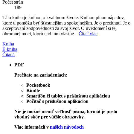
Počet strán
189
Táto kniha je knihou o kvalitnom živote. Knihou plnou nápadov,
ktoré ti pomôžu byť šťastnejším a spokojnejším. Je o precitnutí. Je o
akceptovaní zodpovednosti za svoj život. O uvedomení si tej
ohromnej moci, ktorú nad ním vlastne...
Čítať viac
Kniha
E-kniha
Čítaná
PDF
Prečítate na zariadeniach:
Pocketbook
Kindle
Smartfón či tablet s príslušnou aplikáciou
Počítač s príslušnou aplikáciou
Nie je možné meniť veľkosť písma, formát je preto
vhodný skôr pre väčšie obrazovky.
Viac informácií v
našich návodoch