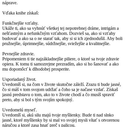
náprave.
Vďaka knihe získaš:
Funkčnejšie vzťahy.
Ukáže ti, ako sa vyhnúť všetkej tej nepotrebnej dráme, intrigám a
nešťastným a nefunkčným vzťahom. Dozvieš sa, ako si vzťahy
budovať a ako sa o ne starať tak, aby si si ich zjednodušil. Aby boli
pružnejšie, úprimnejšie, súdržnejšie, sviežejšie a kvalitnejšie.
Pevnejšie zdravie.
Pripomeniem ti tie najzákladnejšie piliere, o ktoré sa tvoje zdravie
opiera. K tomu ti samozrejme prezradím, ako si ho šanovať a ako
mu dopomôcť k dlhodobej prosperite.
Usporiadaný život.
Uvedomíš si, na čom v živote skutočne záleží. Zrazu ti bude jasné,
čo si máš v tom svojom udržať a čoho sa je načase vzdať. Získaš
jasnú predstavu o tom, ako to v živote chodí a čo musíš spraviť
preto, aby si bol s tým svojím spokojný.
Uvedomelú myseľ.
Uvedomíš si, akú silu majú tvoje myšlienky. Bude ti nad slnko
jasné, ktoré myšlienky by si mal vo svojej mysli vítať s otvorenou
náručou a ktoré zasa hnať preč s palicou.