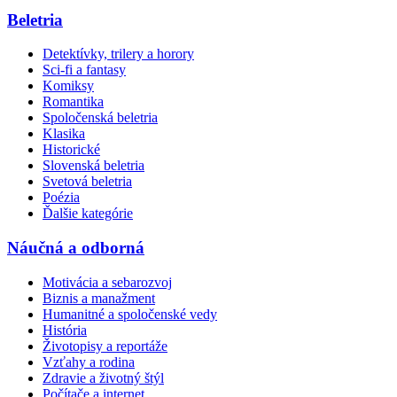
Beletria
Detektívky, trilery a horory
Sci-fi a fantasy
Komiksy
Romantika
Spoločenská beletria
Klasika
Historické
Slovenská beletria
Svetová beletria
Poézia
Ďalšie kategórie
Náučná a odborná
Motivácia a sebarozvoj
Biznis a manažment
Humanitné a spoločenské vedy
História
Životopisy a reportáže
Vzťahy a rodina
Zdravie a životný štýl
Počítače a internet