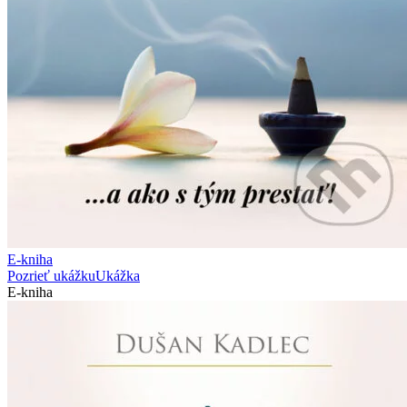
E-kniha
Pozrieť ukážku
Ukážka
E-kniha