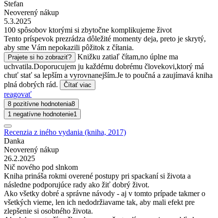
Stefan
Neoverený nákup
5.3.2025
100 spôsobov ktorými si zbytočne komplikujeme život
Tento príspevok prezrádza dôležité momenty deja, preto je skrytý,
aby sme Vám nepokazili pôžitok z čítania.
Knižku zatiaľ čítam,no úplne ma
Prajete si ho zobraziť?
uchvatila.Doporucujem ju každému dobrému človekovi,ktorý má
chuť stať sa lepším a vyrovnanejším.Je to poučná a zaujímavá kniha
plná dobrých rád.
Čítať viac
reagovať
8 pozitívne hodnotenia
8
1 negatívne hodnotenie
1
Recenzia z iného vydania (kniha, 2017)
Danka
Neoverený nákup
26.2.2025
Nič nového pod slnkom
Kniha prináša rokmi overené postupy pri spackaní si života a
následne podporujúce rady ako žiť dobrý život.
Ako všetky dobré a správne návody - aj v tomto prípade takmer o
všetkých vieme, len ich nedodržiavame tak, aby mali efekt pre
zlepšenie si osobného života.