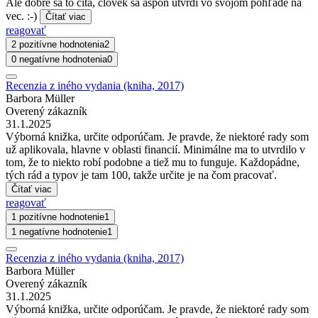
Ale dobre sa to číta, človek sa aspoň utvrdí vo svojom pohľade na
vec. :-)
Čítať viac
reagovať
2 pozitívne hodnotenia
2
0 negatívne hodnotenia
0
Recenzia z iného vydania (kniha, 2017)
Barbora Müller
Overený zákazník
31.1.2025
Výborná knižka, určite odporúčam. Je pravde, že niektoré rady som
už aplikovala, hlavne v oblasti financií. Minimálne ma to utvrdilo v
tom, že to niekto robí podobne a tiež mu to funguje. Každopádne,
tých rád a typov je tam 100, takže určite je na čom pracovať.
Čítať viac
reagovať
1 pozitívne hodnotenie
1
1 negatívne hodnotenie
1
Recenzia z iného vydania (kniha, 2017)
Barbora Müller
Overený zákazník
31.1.2025
Výborná knižka, určite odporúčam. Je pravde, že niektoré rady som