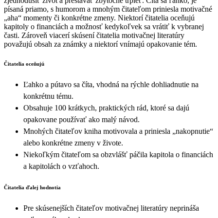
zjednodušiť život a prestávať zbytočne trpieť. Číta sa ľahko, je
písaná priamo, s humorom a mnohým čitateľom priniesla motivačné
„aha“ momenty či konkrétne zmeny. Niektorí čitatelia oceňujú
kapitoly o financiách a možnosť kedykoľvek sa vrátiť k vybranej
časti. Zároveň viacerí skúsení čitatelia motivačnej literatúry
považujú obsah za známky a niektorí vnímajú opakovanie tém.
Čitatelia oceňujú
Ľahko a pútavo sa číta, vhodná na rýchle dohliadnutie na
konkrétnu tému.
Obsahuje 100 krátkych, praktických rád, ktoré sa dajú
opakovane používať ako malý návod.
Mnohých čitateľov kniha motivovala a priniesla „nakopnutie“
alebo konkrétne zmeny v živote.
Niekoľkým čitateľom sa obzvlášť páčila kapitola o financiách
a kapitolách o vzťahoch.
Čitatelia ďalej hodnotia
Pre skúsenejších čitateľov motivačnej literatúry neprináša