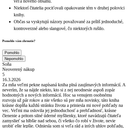
veľa nového obsahu.
Niektorí čitatelia pociťovali opakovanie tém v druhej polovici
knihy.
Občas sa vyskytujú názory považované za príliš jednoduché,
kontroverzné alebo slangové, čo niektorých rušilo.
Pomohlo vám zhrnutie?
Pomohlo
Nepomohlo
Soňa
Neoverený nákup
5
16.3.2026
Za mňa veľmi pekne napísaná kniha plná zaujímavých informácií. A
neverím, že sa nájde niekto, kto si z nej neodnesie aspoň zopár
hodnotných a nových informácií. Hoc sa venujem osobnému
rozvoju už pár rokov a nie všetko sú pre mňa novinky, táto kniha
krásne dopĺňa každú stránku života a priniesla mi nové pohľady na
vec. Veľmi ma oslovila jej jednoduchosť a prehľadnosť, krásne
členenie a pritom silné úderné myšlienky, ktoré navádzajú čitateľa
zamyslieť sa hlbšie nad sebou, či všetko čo robí v živote, nevie
urobiť ešte lepšie. Odniesla som si veľa rád a iných uhlov pohľadu,