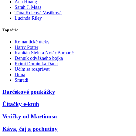
Ana Huang
Sarah J. Maas
Táňa Keleová Vasilková
Lucinda Riley
Top série
Romantické úteky
Harry Potter
Kapitán Stein a Notár Barbarič
Denník odvážneho bojka
Krimi Dominika Dána
Učím sa rozprávať
Duna
Smradi
Darčekové poukážky
Čítačky e-kníh
Vecičky od Martinusu
Káva, čaj a pochutiny