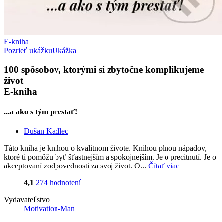
E-kniha
Pozrieť ukážku
Ukážka
100 spôsobov, ktorými si zbytočne komplikujeme
život
E-kniha
...a ako s tým prestať!
Dušan Kadlec
Táto kniha je knihou o kvalitnom živote. Knihou plnou nápadov,
ktoré ti pomôžu byť šťastnejším a spokojnejším. Je o precitnutí. Je o
akceptovaní zodpovednosti za svoj život. O...
Čítať viac
4,1
274 hodnotení
Vydavateľstvo
Motivation-Man