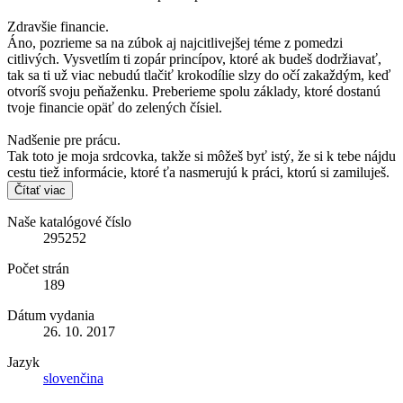
Zdravšie financie.
Áno, pozrieme sa na zúbok aj najcitlivejšej téme z pomedzi
citlivých. Vysvetlím ti zopár princípov, ktoré ak budeš dodržiavať,
tak sa ti už viac nebudú tlačiť krokodílie slzy do očí zakaždým, keď
otvoríš svoju peňaženku. Preberieme spolu základy, ktoré dostanú
tvoje financie opäť do zelených čísiel.
Nadšenie pre prácu.
Tak toto je moja srdcovka, takže si môžeš byť istý, že si k tebe nájdu
cestu tiež informácie, ktoré ťa nasmerujú k práci, ktorú si zamiluješ.
Čítať viac
Naše katalógové číslo
295252
Počet strán
189
Dátum vydania
26. 10. 2017
Jazyk
slovenčina