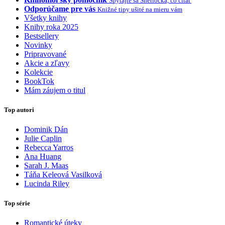
Spýtajte sa Sherlocka, čo čítať
Odporúčame pre vás
Knižné tipy ušité na mieru vám
Všetky knihy
Knihy roka 2025
Bestsellery
Novinky
Pripravované
Akcie a zľavy
Kolekcie
BookTok
Mám záujem o titul
Top autori
Dominik Dán
Julie Caplin
Rebecca Yarros
Ana Huang
Sarah J. Maas
Táňa Keleová Vasilková
Lucinda Riley
Top série
Romantické úteky