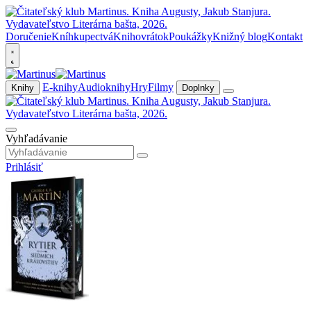
Doručenie
Kníhkupectvá
Knihovrátok
Poukážky
Knižný blog
Kontakt
E-knihy
Audioknihy
Hry
Filmy
Knihy
Doplnky
Vyhľadávanie
Prihlásiť