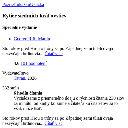
Pozrieť ukážku
Ukážka
Rytier siedmich kráľovstiev
Špeciálne vydanie
George R.R. Martin
Sto rokov pred Hrou o tróny sa po Západnej zemi túlali dvaja
nezvyčajní hrdinovia...
Čítať viac
4,6
101 hodnotení
Vydavateľstvo
Tatran
, 2026
332 strán
6 hodín čítania
Vychádzame z priemerného údaju o rýchlosti čítania 230 slov
za minútu, od knihy ku knihe a čitateľa ku čitateľovi sa to
však môže líšiť.
Sto rokov pred Hrou o tróny sa po Západnej zemi túlali dvaja
nezvyčajní hrdinovia...
Čítať viac