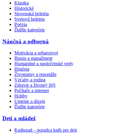
Klasika
Historické
Slovenská beletria
Svetová beletria
Poézia
Ďalšie kategórie
Náučná a odborná
Motivácia a sebarozvoj
Biznis a manažment
Humanitné a spoločenské vedy
História
Životopisy a reportáže
Vzťahy a rodina
Zdravie a životný štýl
Počítače a internet
Hobby
Umenie a dizajn
Ďalšie kategórie
Deti a mládež
Knihorad – poradca kníh pre deti