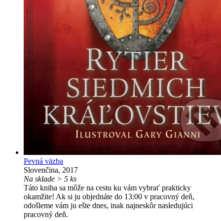
Pevná väzba
Slovenčina, 2017
Na sklade > 5 ks
Táto kniha sa môže na cestu ku vám vybrať prakticky
okamžite! Ak si ju objednáte do 13:00 v pracovný deň,
odošleme vám ju ešte dnes, inak najneskôr nasledujúci
pracovný deň.