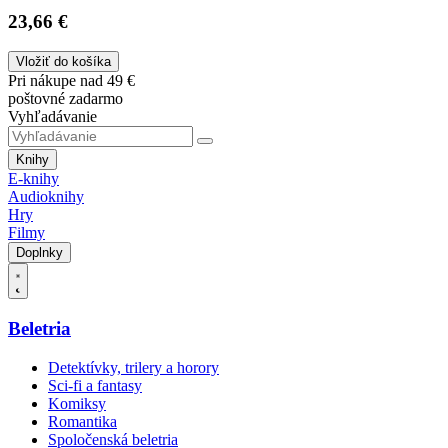
23,66 €
Vložiť do košíka
Pri nákupe nad 49 €
poštovné zadarmo
Vyhľadávanie
Knihy
E-knihy
Audioknihy
Hry
Filmy
Doplnky
Beletria
Detektívky, trilery a horory
Sci-fi a fantasy
Komiksy
Romantika
Spoločenská beletria