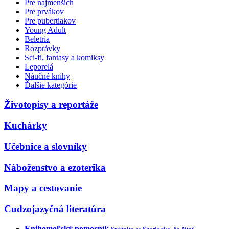
Pre najmenších
Pre prvákov
Pre pubertiakov
Young Adult
Beletria
Rozprávky
Sci-fi, fantasy a komiksy
Leporelá
Náučné knihy
Ďalšie kategórie
Životopisy a reportáže
Kuchárky
Učebnice a slovníky
Náboženstvo a ezoterika
Mapy a cestovanie
Cudzojazyčná literatúra
Knihomoľský pomocník