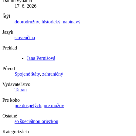
Dátum vydania
17. 6. 2026
Štýl
dobrodružný
,
historický
,
napínavý
Jazyk
slovenčina
Preklad
Jana Pernišová
Pôvod
Spojené štáty
,
zahraničný
Vydavateľstvo
Tatran
Pre koho
pre dospelých
,
pre mužov
Ostatné
so špeciálnou oriezkou
Kategorizácia