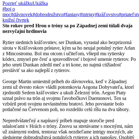
Pozrieť ukážku
Ukážka
#boj o
moc
#dávnovek
#dobrodružstvo
#fantasy
#intrigy
#kráľovstvo
#priateľst
knižní čtvrtek
Sto rokov pred Hrou o tróny sa po Západnej zemi túlali dvaja
nezvyčajní hrdinovia
Rytier siedmich kráľovstiev, ser Dunkan, vyrastal ako bezprizorná
sirota v Kráľovskom prístave, kým sa ho neujal potulný rytier Arlan
z Mincostromu. Bol mu otcom i učiteľom, vštepil mu rytiersky
kódex, zmysel pre česť a spravodlivosť i bojové umenie rytierov. Po
jeho smrti Dunkan zdedil meč a tri kone, no najmä ctižiadosť
presláviť sa ako najlepší z rytierov.
George Martin umiestnil príbeh do dávnoveku, keď v Západnej
zemi už dvesto rokov vládli potomkovia Aegona Dobyvateľa, ktorí
zjednotili Sedem kráľovstiev a ukuli Železný trón. Aegon Piaty
uznal právo na trón aj svojmu ľavobočkovi Daemonovi. Ten sa
vzbúril proti svojmu nevlastnému bratovi. Jeho povstanie bolo
potlačené na Červenom poli, no rozdelilo celú ríšu na dva tábory.
Nepredvídateľný a napínavý príbeh mapuje storočie pred
udalosťami v Hrách o tróny. Znovu sa stretávame s mocnými, nám
už známymi rodmi, tentoraz však nezdieľame intrigy mocných, ale
sledujeme dobrodružstvá potulných rytierov a ich panošov. Osobitý