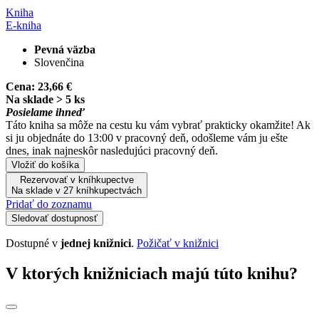
Kniha
E-kniha
Pevná väzba
Slovenčina
Cena:
23,66 €
Na sklade > 5 ks
Posielame ihneď
Táto kniha sa môže na cestu ku vám vybrať prakticky okamžite! Ak
si ju objednáte do 13:00 v pracovný deň, odošleme vám ju ešte
dnes, inak najneskôr nasledujúci pracovný deň.
Vložiť do košíka
Rezervovať v kníhkupectve
Na sklade v 27 kníhkupectvách
Pridať do zoznamu
Sledovať dostupnosť
Dostupné v
jednej knižnici
.
Požičať v knižnici
V ktorých knižniciach majú túto knihu?