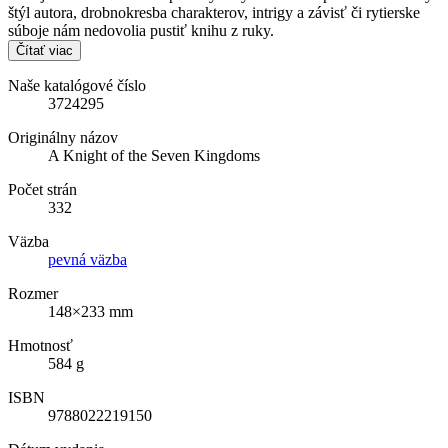
štýl autora, drobnokresba charakterov, intrigy a závisť či rytierske
súboje nám nedovolia pustiť knihu z ruky.
Čítať viac
Naše katalógové číslo
3724295
Originálny názov
A Knight of the Seven Kingdoms
Počet strán
332
Väzba
pevná väzba
Rozmer
148×233 mm
Hmotnosť
584 g
ISBN
9788022219150