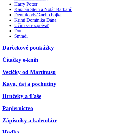
Harry Potter
Kapitán Stein a Notár Barbarič
Denník odvážneho bojka
Krimi Dominika Dána
Učím sa rozprávať
Duna
Smradi
Darčekové poukážky
Čítačky e-kníh
Vecičky od Martinusu
Káva, čaj a pochutiny
Hrnčeky a fľaše
Papiernictvo
Zápisníky a kalendáre
Hudba