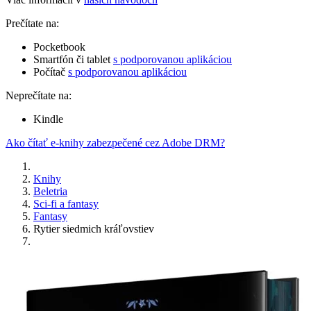
Prečítate na:
Pocketbook
Smartfón či tablet
s podporovanou aplikáciou
Počítač
s podporovanou aplikáciou
Neprečítate na:
Kindle
Ako čítať e-knihy zabezpečené cez Adobe DRM?
Knihy
Beletria
Sci-fi a fantasy
Fantasy
Rytier siedmich kráľovstiev