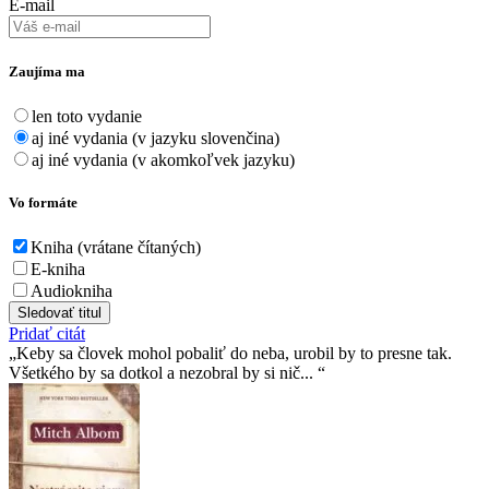
E-mail
Zaujíma ma
len toto vydanie
aj iné vydania (v jazyku slovenčina)
aj iné vydania (v akomkoľvek jazyku)
Vo formáte
Kniha (vrátane čítaných)
E-kniha
Audiokniha
Sledovať titul
Pridať citát
Keby sa človek mohol pobaliť do neba, urobil by to presne tak.
Všetkého by sa dotkol a nezobral by si nič...