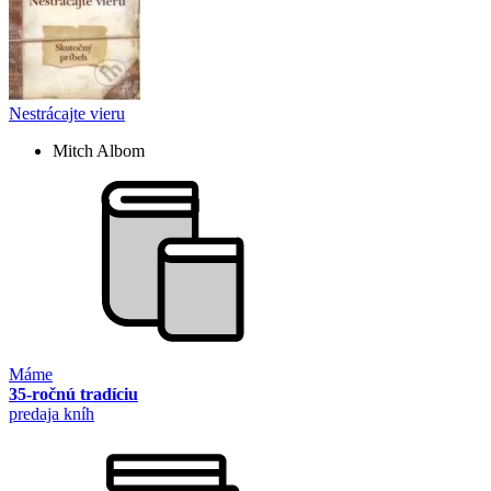
Nestrácajte vieru
Mitch Albom
Máme
35-ročnú tradíciu
predaja kníh