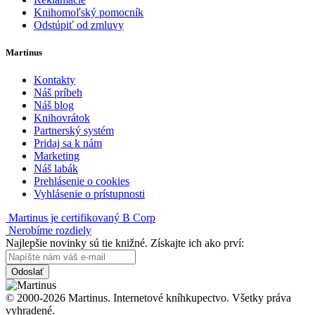
Knihomoľský pomocník
Odstúpiť od zmluvy
Martinus
Kontakty
Náš príbeh
Náš blog
Knihovrátok
Partnerský systém
Pridaj sa k nám
Marketing
Náš labák
Prehlásenie o cookies
Vyhlásenie o prístupnosti
Martinus je certifikovaný B Corp
Nerobíme rozdiely
Najlepšie novinky sú tie knižné. Získajte ich ako prví:
Odoslať
© 2000-2026 Martinus. Internetové kníhkupectvo. Všetky práva
vyhradené.