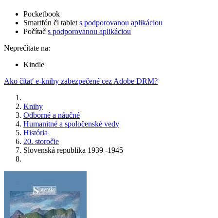
Pocketbook
Smartfón či tablet
s podporovanou aplikáciou
Počítač
s podporovanou aplikáciou
Neprečítate na:
Kindle
Ako čítať e-knihy zabezpečené cez Adobe DRM?
Knihy
Odborné a náučné
Humanitné a spoločenské vedy
História
20. storočie
Slovenská republika 1939 -1945