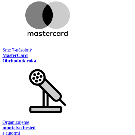
Sme 7-násobný
MasterCard
Obchodník roka
Organizujeme
množstvo besied
s autormi