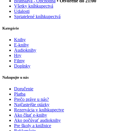
Bratislava - Obchodná
• Otvorené do 21:00
Všetky kníhkupectvá
Udalosti
Spriatelené kníhkupectvá
Kategórie
Knihy
E-knihy
Audioknihy
Hry
Filmy
Doplnky
Nakupujte u nás
Doručenie
Platba
Prečo práve u nás?
Najčastejšie otázky
Rezervácia v kníhkupectve
Ako čítať e-knihy
Ako počúvať audioknihy
Pre školy a knižnice
Reklamácie