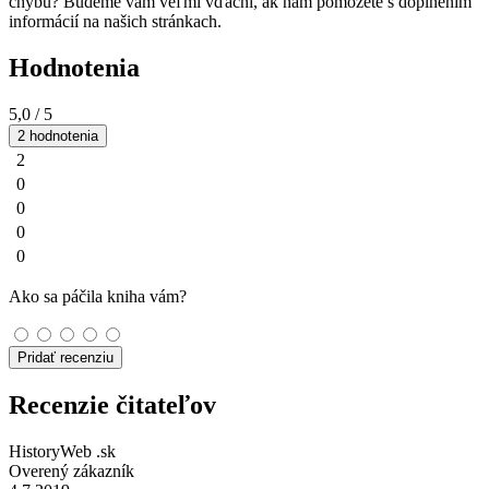
chybu? Budeme vám veľmi vďační, ak nám pomôžete s doplnením
informácií na našich stránkach.
Hodnotenia
5,0
/ 5
2 hodnotenia
2
0
0
0
0
Ako sa páčila kniha vám?
Pridať recenziu
Recenzie čitateľov
HistoryWeb .sk
Overený zákazník