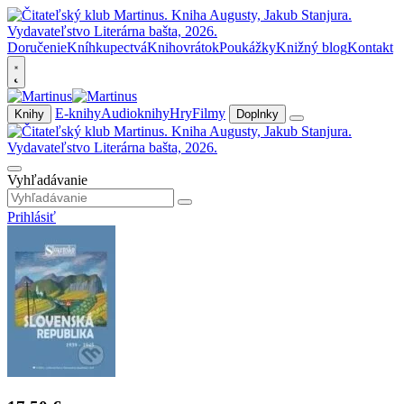
Doručenie
Kníhkupectvá
Knihovrátok
Poukážky
Knižný blog
Kontakt
E-knihy
Audioknihy
Hry
Filmy
Knihy
Doplnky
Vyhľadávanie
Prihlásiť