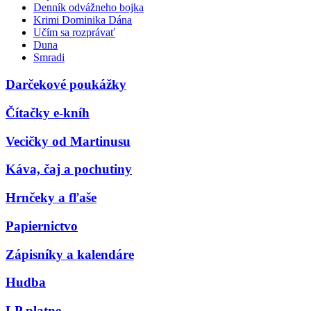
Denník odvážneho bojka
Krimi Dominika Dána
Učím sa rozprávať
Duna
Smradi
Darčekové poukážky
Čítačky e-kníh
Vecičky od Martinusu
Káva, čaj a pochutiny
Hrnčeky a fľaše
Papiernictvo
Zápisníky a kalendáre
Hudba
LP platne