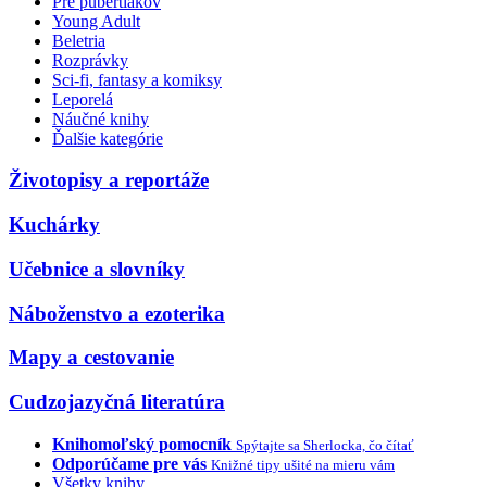
Pre pubertiakov
Young Adult
Beletria
Rozprávky
Sci-fi, fantasy a komiksy
Leporelá
Náučné knihy
Ďalšie kategórie
Životopisy a reportáže
Kuchárky
Učebnice a slovníky
Náboženstvo a ezoterika
Mapy a cestovanie
Cudzojazyčná literatúra
Knihomoľský pomocník
Spýtajte sa Sherlocka, čo čítať
Odporúčame pre vás
Knižné tipy ušité na mieru vám
Všetky knihy