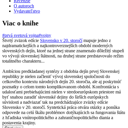
Recenzie
O autoroch
Vydavateľstvo
Viac o knihe
#prvá svetová vojna
#vojny
Štvrtý zväzok edície
Slovensko v 20. storočí
mapuje jedno z
najdramatickejších a najkontroverznejších období moderných
slovenských dejín, ktoré na jednej strane znamenalo dôležitý stupeň
vo vývoji slovenskej štátnosti, na druhej strane predstavovalo režim
totalitného charakteru...
Ambíciou predkladanej syntézy z obdobia dejín prvej Slovenskej
republiky je nielen začleniť vývoj slovenskej spoločnosti do
celkového kontextu národných dejín 20. storočia, ale aj poskytnúť
poznatky o celom tomto komplikovanom období. Konfrontácia s
udalosťami prebiehajúcimi nielen v stredoeurópskom priestore má
byť snahou zaradiť slovenské dejiny do širších európskych
súvislosti a nadviazať tak na predchádzajúce zväzky edície
Slovensko v 20. storočí. Syntetická práca otvára otázky a ponúka
odpovede na celú škálu problémov dotýkajúcich sa fungovania štátu
z hľadiska vnútropolitického a zahraničnopolitického diania a
postavenia krajiny.