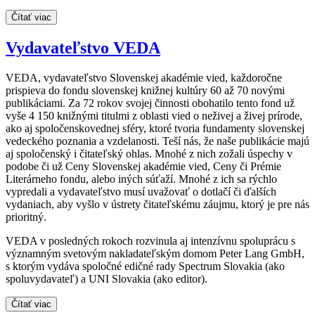
Čítať viac
Vydavateľstvo VEDA
VEDA, vydavateľstvo Slovenskej akadémie vied, každoročne
prispieva do fondu slovenskej knižnej kultúry 60 až 70 novými
publikáciami. Za 72 rokov svojej činnosti obohatilo tento fond už
vyše 4 150 knižnými titulmi z oblasti vied o neživej a živej prírode,
ako aj spoločenskovednej sféry, ktoré tvoria fundamenty slovenskej
vedeckého poznania a vzdelanosti. Teší nás, že naše publikácie majú
aj spoločenský i čitateľský ohlas. Mnohé z nich zožali úspechy v
podobe či už Ceny Slovenskej akadémie vied, Ceny či Prémie
Literárneho fondu, alebo iných súťaží. Mnohé z ich sa rýchlo
vypredali a vydavateľstvo musí uvažovať o dotlačí či ďalších
vydaniach, aby vyšlo v ústrety čitateľskému záujmu, ktorý je pre nás
prioritný.
VEDA v posledných rokoch rozvinula aj intenzívnu spoluprácu s
významným svetovým nakladateľským domom Peter Lang GmbH,
s ktorým vydáva spoločné edičné rady Spectrum Slovakia (ako
spoluvydavateľ) a UNI Slovakia (ako editor).
Čítať viac