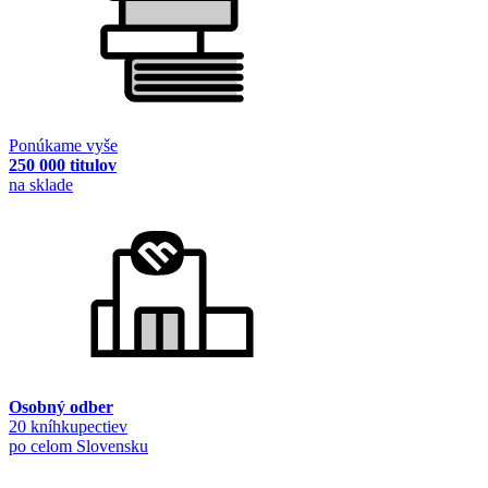
Ponúkame vyše
250 000 titulov
na sklade
Osobný odber
20 kníhkupectiev
po celom Slovensku