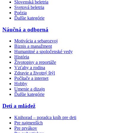
Slovenská beletria
Svetová beletria
Poézia
Ďalšie kategórie
Náučná a odborná
Motivácia a sebarozvoj
Biznis a manažment
Humanitné a spoločenské vedy
História
Životopisy a reportáže
Vzťahy a rodina
Zdravie a životný štýl
Počítače a internet
Hobby
Umenie a dizajn
Ďalšie kategórie
Deti a mládež
Knihorad – poradca kníh pre deti
Pre najmenších
Pre prvákov