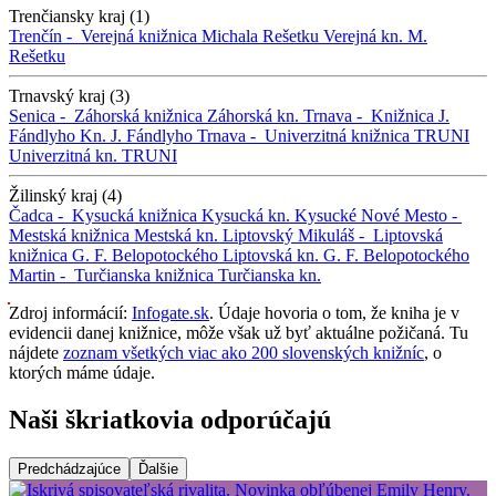
Trenčiansky kraj (1)
Trenčín -
Verejná knižnica Michala Rešetku
Verejná kn. M.
Rešetku
Trnavský kraj (3)
Senica -
Záhorská knižnica
Záhorská kn.
Trnava -
Knižnica J.
Fándlyho
Kn. J. Fándlyho
Trnava -
Univerzitná knižnica TRUNI
Univerzitná kn. TRUNI
Žilinský kraj (4)
Čadca -
Kysucká knižnica
Kysucká kn.
Kysucké Nové Mesto -
Mestská knižnica
Mestská kn.
Liptovský Mikuláš -
Liptovská
knižnica G. F. Belopotockého
Liptovská kn. G. F. Belopotockého
Martin -
Turčianska knižnica
Turčianska kn.
Zdroj informácií:
Infogate.sk
. Údaje hovoria o tom, že kniha je v
evidencii danej knižnice, môže však už byť aktuálne požičaná. Tu
nájdete
zoznam všetkých viac ako 200 slovenských knižníc
, o
ktorých máme údaje.
Naši škriatkovia odporúčajú
Predchádzajúce
Ďalšie