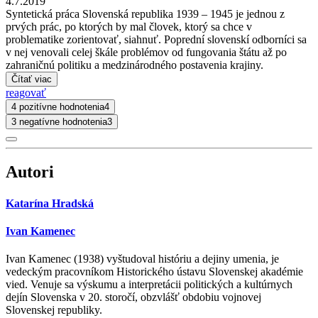
4.7.2019
Syntetická práca Slovenská republika 1939 – 1945 je jednou z
prvých prác, po ktorých by mal človek, ktorý sa chce v
problematike zorientovať, siahnuť. Poprední slovenskí odborníci sa
v nej venovali celej škále problémov od fungovania štátu až po
zahraničnú politiku a medzinárodného postavenia krajiny.
Čítať viac
reagovať
4 pozitívne hodnotenia
4
3 negatívne hodnotenia
3
Autori
Katarína Hradská
Ivan Kamenec
Ivan Kamenec (1938) vyštudoval históriu a dejiny umenia, je
vedeckým pracovníkom Historického ústavu Slovenskej akadémie
vied. Venuje sa výskumu a interpretácii politických a kultúrnych
dejín Slovenska v 20. storočí, obzvlášť obdobiu vojnovej
Slovenskej republiky.