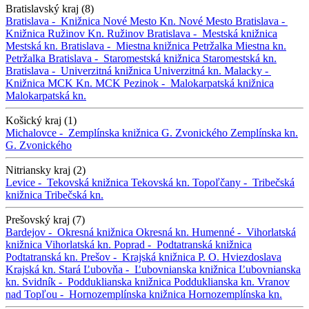
Bratislavský kraj (8)
Bratislava -
Knižnica Nové Mesto
Kn. Nové Mesto
Bratislava -
Knižnica Ružinov
Kn. Ružinov
Bratislava -
Mestská knižnica
Mestská kn.
Bratislava -
Miestna knižnica Petržalka
Miestna kn.
Petržalka
Bratislava -
Staromestská knižnica
Staromestská kn.
Bratislava -
Univerzitná knižnica
Univerzitná kn.
Malacky -
Knižnica MCK
Kn. MCK
Pezinok -
Malokarpatská knižnica
Malokarpatská kn.
Košický kraj (1)
Michalovce -
Zemplínska knižnica G. Zvonického
Zemplínska kn.
G. Zvonického
Nitriansky kraj (2)
Levice -
Tekovská knižnica
Tekovská kn.
Topoľčany -
Tribečská
knižnica
Tribečská kn.
Prešovský kraj (7)
Bardejov -
Okresná knižnica
Okresná kn.
Humenné -
Vihorlatská
knižnica
Vihorlatská kn.
Poprad -
Podtatranská knižnica
Podtatranská kn.
Prešov -
Krajská knižnica P. O. Hviezdoslava
Krajská kn.
Stará Ľubovňa -
Ľubovnianska knižnica
Ľubovnianska
kn.
Svidník -
Podduklianska knižnica
Podduklianska kn.
Vranov
nad Topľou -
Hornozemplínska knižnica
Hornozemplínska kn.