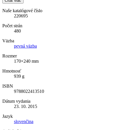
Čítať viac
Naše katalógové číslo
220695
Počet strán
480
Väzba
pevná väzba
Rozmer
170×240 mm
Hmotnosť
939 g
ISBN
9788022413510
Dátum vydania
23. 10. 2015
Jazyk
slovenčina