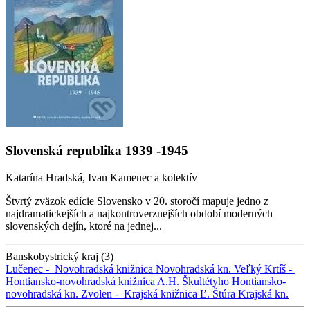
Slovenská republika 1939 -1945
Katarína Hradská, Ivan Kamenec a kolektív
Štvrtý zväzok edície Slovensko v 20. storočí mapuje jedno z
najdramatickejších a najkontroverznejších období moderných
slovenských dejín, ktoré na jednej...
Banskobystrický kraj (3)
Lučenec -
Novohradská knižnica
Novohradská kn.
Veľký Krtíš -
Hontiansko-novohradská knižnica A.H. Škultétyho
Hontiansko-
novohradská kn.
Zvolen -
Krajská knižnica Ľ. Štúra
Krajská kn.