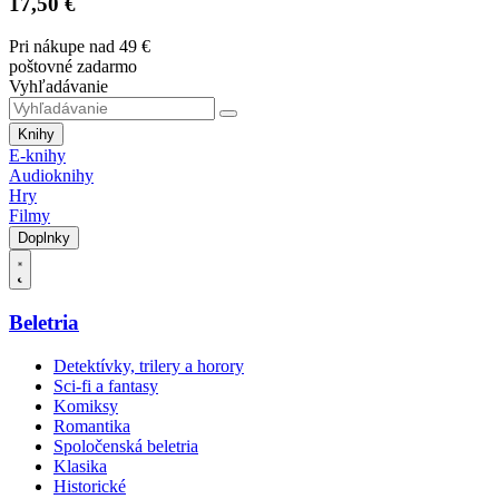
17,50 €
Pri nákupe nad 49 €
poštovné zadarmo
Vyhľadávanie
Knihy
E-knihy
Audioknihy
Hry
Filmy
Doplnky
Beletria
Detektívky, trilery a horory
Sci-fi a fantasy
Komiksy
Romantika
Spoločenská beletria
Klasika
Historické