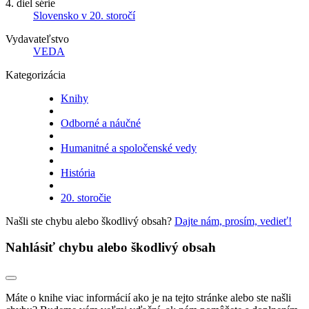
4. diel série
Slovensko v 20. storočí
Vydavateľstvo
VEDA
Kategorizácia
Knihy
Odborné a náučné
Humanitné a spoločenské vedy
História
20. storočie
Našli ste chybu alebo škodlivý obsah?
Dajte nám, prosím, vedieť!
Nahlásiť chybu alebo škodlivý obsah
Máte o knihe viac informácií ako je na tejto stránke alebo ste našli