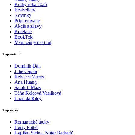
Knihy roka 2025
Bestsellery
Novinky
Pripravované
Akcie a zľavy
Kolekcie
BookTok
Mám záujem o titul
Top autori
Dominik Dán
Julie Caplin
Rebecca Yarros
Ana Huang
Sarah J. Maas
Táňa Keleová Vasilková
Lucinda Riley
Top série
Romantické úteky
Harry Potter
Kapitán Stein a Notár Barbarič