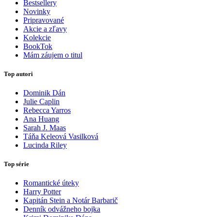
Bestsellery
Novinky
Pripravované
Akcie a zľavy
Kolekcie
BookTok
Mám záujem o titul
Top autori
Dominik Dán
Julie Caplin
Rebecca Yarros
Ana Huang
Sarah J. Maas
Táňa Keleová Vasilková
Lucinda Riley
Top série
Romantické úteky
Harry Potter
Kapitán Stein a Notár Barbarič
Denník odvážneho bojka