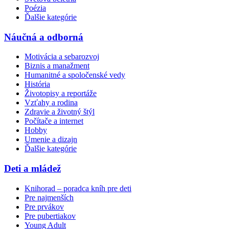
Poézia
Ďalšie kategórie
Náučná a odborná
Motivácia a sebarozvoj
Biznis a manažment
Humanitné a spoločenské vedy
História
Životopisy a reportáže
Vzťahy a rodina
Zdravie a životný štýl
Počítače a internet
Hobby
Umenie a dizajn
Ďalšie kategórie
Deti a mládež
Knihorad – poradca kníh pre deti
Pre najmenších
Pre prvákov
Pre pubertiakov
Young Adult