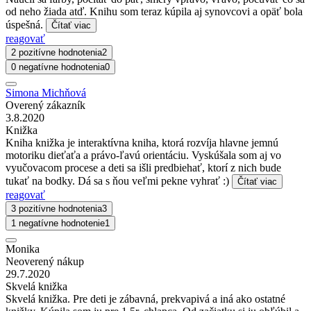
od neho žiada atď. Knihu som teraz kúpila aj synovcovi a opäť bola
úspešná.
Čítať viac
reagovať
2 pozitívne hodnotenia
2
0 negatívne hodnotenia
0
Simona Michňová
Overený zákazník
3.8.2020
Knižka
Kniha knižka je interaktívna kniha, ktorá rozvíja hlavne jemnú
motoriku dieťaťa a právo-ľavú orientáciu. Vyskúšala som aj vo
vyučovacom procese a deti sa išli predbiehať, ktorí z nich bude
tukať na bodky. Dá sa s ňou veľmi pekne vyhrať :)
Čítať viac
reagovať
3 pozitívne hodnotenia
3
1 negatívne hodnotenie
1
Monika
Neoverený nákup
29.7.2020
Skvelá knižka
Skvelá knižka. Pre deti je zábavná, prekvapivá a iná ako ostatné