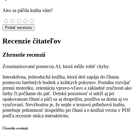
Ako sa páčila kniha vám?
Pridať recenziu
Recenzie čitateľov
Zhrnutie recenzií
Zosumarizované pomocou AI, ktorá môže robiť chyby.
Interaktívna, jednoduchá knižka, ktorá deti zapája do čítania
pomocou farebných bodiek a krátkych pokynov. Pomáha rozvíjať
jemnú motoriku, orientáciu vpravo-vľavo a základné zručnosti ako
farby či počítanie do päť. Detskú pozornosť si udrží aj pri
opakovanom čítaní a páči sa aj dospelým, používa sa doma aj vo
vyučovaní. Nevýhodou je, že nejde o textovú príbehovú knihu,
potrebuje prítomnosť dospelého pri čítaní a e-knižná verzia v PDF
podľa recenzie stráca interaktivitu.
Čitatelia oceňujú