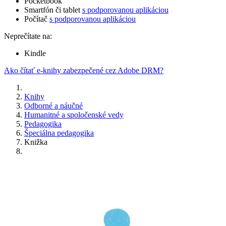
Pocketbook
Smartfón či tablet
s podporovanou aplikáciou
Počítač
s podporovanou aplikáciou
Neprečítate na:
Kindle
Ako čítať e-knihy zabezpečené cez Adobe DRM?
Knihy
Odborné a náučné
Humanitné a spoločenské vedy
Pedagogika
Špeciálna pedagogika
Knižka