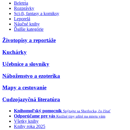
Beletria
Rozprávky
Sci-fi, fantasy a komiksy
Leporelá
Náučné knihy
Ďalšie kategórie
Životopisy a reportáže
Kuchárky
Učebnice a slovníky
Náboženstvo a ezoterika
Mapy a cestovanie
Cudzojazyčná literatúra
Knihomoľský pomocník
Spýtajte sa Sherlocka, čo čítať
Odporúčame pre vás
Knižné tipy ušité na mieru vám
Všetky knihy
Knihy roka 2025