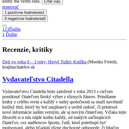
knihy ma velmi rada.
Čítať viac
reagovať
1 pozitívne hodnotenie
1
0 negatívne hodnotenia
0
1
2
3
Ďalšie
1
Ďalšie
Recenzie, kritiky
Deti vo veku 0 – 3 roky; Hervé Tullet: Knižka
(Monika Freml),
krajinacitatelov.sk
Vydavateľstvo Citadella
Vydavateľstvo Citadella bolo založené v roku 2013 s cieľom
ponúknuť čitateľom široký výber z rôznych žánrov. Prinášame
knihy z celého sveta a každý v našej spoločnosti sa snaží navrhnúť
knižný titul, ktorý by bol zaujímavý a urobil radosť, či priniesol
nové informácie našim verným, ale aj novým čitateľom. Vďaka tejto
filozofii si u nás nájde knihu každý, od malých začínajúcich
čitateľov, cez nadšencov športu, ľudí, ktorí potrebujú byť
motivovaní, alebo hľadajú rôzne duchovné odpovede, či hltačov