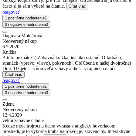
knižky. Kúpila som ju pre 1,5r. chlapca. Od začiatku si ju obľúbil a
často si ju sám vyberá na čítanie.
Čítať viac
reagovať
1 pozitívne hodnotenie
1
0 negatívne hodnotenia
0
Dagmara Molnárová
Neoverený nákup
6.5.2020
Knižka
A túto poznáte? :) Zábavná knižka, iná ako ostatné. O farbách,
stranách (vpravo, vľavo), pokynoch.. Obľúbená u našej dvojročnej
Dori. Užijete si s ňou veľa zábavy a dieťa sa aj niečo naučí.
Čítať viac
reagovať
1 pozitívne hodnotenie
1
3 negatívne hodnotenia
3
Zdena
Neoverený nákup
12.4.2020
velmi zabavne citanie
Kedze moja trojrocna dcera vyrasta v anglicky hovoriacom
prostredi, je to vyborna kniha na rozvoj jej slovenciny. Interaktivne