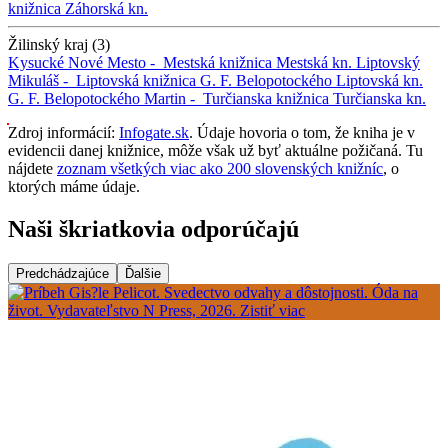
knižnica
Záhorská kn.
Žilinský kraj (3)
Kysucké Nové Mesto -
Mestská knižnica
Mestská kn.
Liptovský
Mikuláš -
Liptovská knižnica G. F. Belopotockého
Liptovská kn.
G. F. Belopotockého
Martin -
Turčianska knižnica
Turčianska kn.
Zdroj informácií:
Infogate.sk
. Údaje hovoria o tom, že kniha je v
evidencii danej knižnice, môže však už byť aktuálne požičaná. Tu
nájdete
zoznam všetkých viac ako 200 slovenských knižníc
, o
ktorých máme údaje.
Naši škriatkovia odporúčajú
Predchádzajúce
Ďalšie