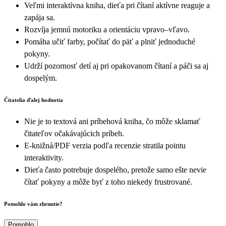
Veľmi interaktívna kniha, dieťa pri čítaní aktívne reaguje a
zapája sa.
Rozvíja jemnú motoriku a orientáciu vpravo–vľavo.
Pomáha učiť farby, počítať do päť a plniť jednoduché
pokyny.
Udrží pozornosť detí aj pri opakovanom čítaní a páči sa aj
dospelým.
Čitatelia ďalej hodnotia
Nie je to textová ani príbehová kniha, čo môže sklamať
čitateľov očakávajúcich príbeh.
E-knižná/PDF verzia podľa recenzie stratila pointu
interaktivity.
Dieťa často potrebuje dospelého, pretože samo ešte nevie
čítať pokyny a môže byť z toho niekedy frustrované.
Pomohlo vám zhrnutie?
Pomohlo