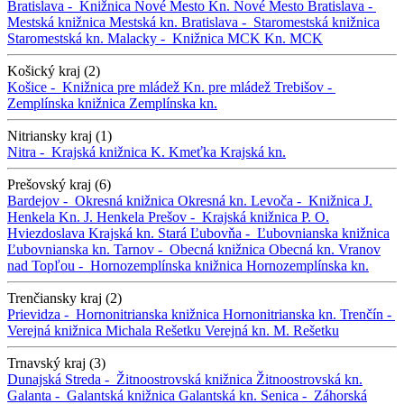
Bratislava -
Knižnica Nové Mesto
Kn. Nové Mesto
Bratislava -
Mestská knižnica
Mestská kn.
Bratislava -
Staromestská knižnica
Staromestská kn.
Malacky -
Knižnica MCK
Kn. MCK
Košický kraj (2)
Košice -
Knižnica pre mládež
Kn. pre mládež
Trebišov -
Zemplínska knižnica
Zemplínska kn.
Nitriansky kraj (1)
Nitra -
Krajská knižnica K. Kmeťka
Krajská kn.
Prešovský kraj (6)
Bardejov -
Okresná knižnica
Okresná kn.
Levoča -
Knižnica J.
Henkela
Kn. J. Henkela
Prešov -
Krajská knižnica P. O.
Hviezdoslava
Krajská kn.
Stará Ľubovňa -
Ľubovnianska knižnica
Ľubovnianska kn.
Tarnov -
Obecná knižnica
Obecná kn.
Vranov
nad Topľou -
Hornozemplínska knižnica
Hornozemplínska kn.
Trenčiansky kraj (2)
Prievidza -
Hornonitrianska knižnica
Hornonitrianska kn.
Trenčín -
Verejná knižnica Michala Rešetku
Verejná kn. M. Rešetku
Trnavský kraj (3)
Dunajská Streda -
Žitnoostrovská knižnica
Žitnoostrovská kn.
Galanta -
Galantská knižnica
Galantská kn.
Senica -
Záhorská