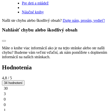
Pre deti a mládež
Náučné knihy
Našli ste chybu alebo škodlivý obsah?
Dajte nám, prosím, vedieť!
Nahlásiť chybu alebo škodlivý obsah
Máte o knihe viac informácií ako je na tejto stránke alebo ste našli
chybu? Budeme vám veľmi vďační, ak nám pomôžete s doplnením
informácií na našich stránkach.
Hodnotenia
4,8
/ 5
34 hodnotení
30
3
0
0
1