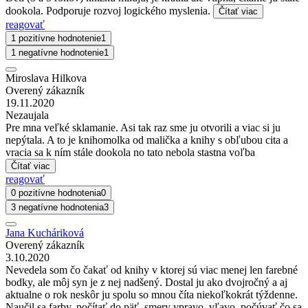
dookola. Podporuje rozvoj logického myslenia.
Čítať viac
reagovať
1 pozitívne hodnotenie
1
1 negatívne hodnotenie
1
Miroslava Hilkova
Overený zákazník
19.11.2020
Nezaujala
Pre mna veľké sklamanie. Asi tak raz sme ju otvorili a viac si ju
nepýtala. A to je knihomolka od malička a knihy s obľubou cita a
vracia sa k ním stále dookola no tato nebola stastna voľba
Čítať viac
reagovať
0 pozitívne hodnotenia
0
3 negatívne hodnotenia
3
Jana Kucháriková
Overený zákazník
3.10.2020
Nevedela som čo čakať od knihy v ktorej sú viac menej len farebné
bodky, ale môj syn je z nej nadšený. Dostal ju ako dvojročný a aj
aktualne o rok neskôr ju spolu so mnou číta niekoľkokrát týždenne.
Naučil sa farby, počítať do päť, smery vpravo, vľavo, počúvať čo sa