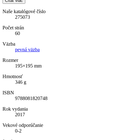
Čítať viac
Naše katalógové číslo
275073
Počet strán
60
Väzba
pevná väzba
Rozmer
195×195 mm
Hmotnosť
346 g
ISBN
9788081820748
Rok vydania
2017
Vekové odporúčanie
0-2