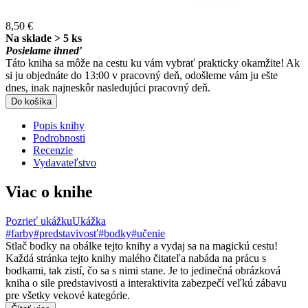
8,50 €
Na sklade > 5 ks
Posielame ihneď
Táto kniha sa môže na cestu ku vám vybrať prakticky okamžite! Ak
si ju objednáte do 13:00 v pracovný deň, odošleme vám ju ešte
dnes, inak najneskôr nasledujúci pracovný deň.
Do košíka
Popis knihy
Podrobnosti
Recenzie
Vydavateľstvo
Viac o knihe
Pozrieť ukážku
Ukážka
#farby
#predstavivosť
#bodky
#učenie
Stlač bodky na obálke tejto knihy a vydaj sa na magickú cestu!
Každá stránka tejto knihy malého čitateľa nabáda na prácu s
bodkami, tak zistí, čo sa s nimi stane. Je to jedinečná obrázková
kniha o sile predstavivosti a interaktivita zabezpečí veľkú zábavu
pre všetky vekové kategórie.