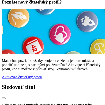
Poznáte nový čitateľský profil?
Máte chuť pozrieť si všetky svoje recenzie na jednom mieste a
podeliť sa o ne aj s ostatnými používateľmi? Aktivujte si čítateľský
profil, kde si môžete zvyšovať svoju knihomoľskú úroveň.
Aktivovať čitateľský profil
Sledovať titul
Čakáte na
nové vydanie, preklad alebo naskladnenie tejto