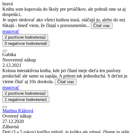
hravá
Knihu som kupovala do školy pre prváčikov, ale pohrali sme sa aj
dospeláci..
Je super sledovať ako všetci knihou trasú, otáčajú ju, alebo do nej
fúkajú - hneď viem, že čítajú s porozumením...
Čítať viac
reagovať
2 pozitívne hodnotenia
2
0 negatívne hodnotenia
0
Gabika
Neoverený nákup
2.12.2021
Krásna interaktívna kniha, kde pri čítaní nieje dieťa len pasívny
poslucháč ale samo sa zapája. A pritom tak jednoduchá. S deťmi ju
vieme čítať aj 10x dookola.
Čítať viac
reagovať
2 pozitívne hodnotenia
2
1 negatívne hodnotenie
1
Martina Klárová
Overený nákup
27.12.2020
Zábavná
Deti (3 a 5 rokov) knižku milujú, je krátka ale vtipná, čítame ju stále