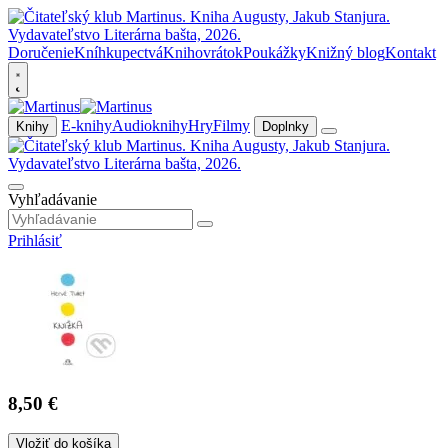
Doručenie
Kníhkupectvá
Knihovrátok
Poukážky
Knižný blog
Kontakt
E-knihy
Audioknihy
Hry
Filmy
Knihy
Doplnky
Vyhľadávanie
Prihlásiť
8,50 €
Vložiť do košíka