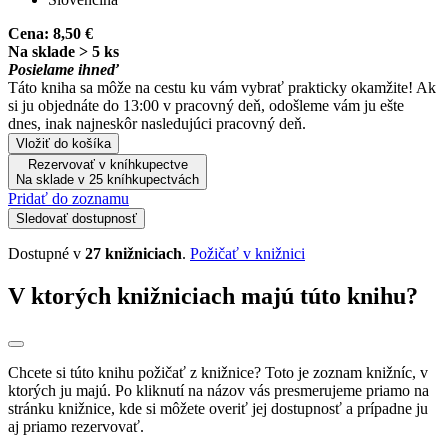
Cena:
8,50 €
Na sklade > 5 ks
Posielame ihneď
Táto kniha sa môže na cestu ku vám vybrať prakticky okamžite! Ak
si ju objednáte do 13:00 v pracovný deň, odošleme vám ju ešte
dnes, inak najneskôr nasledujúci pracovný deň.
Vložiť do košíka
Rezervovať v kníhkupectve
Na sklade v 25 kníhkupectvách
Pridať do zoznamu
Sledovať dostupnosť
Dostupné v
27 knižniciach
.
Požičať v knižnici
V ktorých knižniciach majú túto knihu?
Chcete si túto knihu požičať z knižnice? Toto je zoznam knižníc, v
ktorých ju majú. Po kliknutí na názov vás presmerujeme priamo na
stránku knižnice, kde si môžete overiť jej dostupnosť a prípadne ju
aj priamo rezervovať.