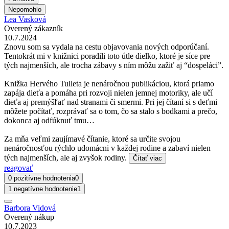
Nepomohlo
Lea Vasková
Overený zákazník
10.7.2024
Znovu som sa vydala na cestu objavovania nových odporúčaní.
Tentokrát mi v knižnici poradili toto útle dielko, ktoré je síce pre
tých najmenších, ale trocha zábavy s ním môžu zažiť aj “dospeláci”.
Knižka Hervého Tulleta je nenáročnou publikáciou, ktorá priamo
zapája dieťa a pomáha pri rozvoji nielen jemnej motoriky, ale učí
dieťa aj premýšľať nad stranami či smermi. Pri jej čítaní si s deťmi
môžete počítať, rozprávať sa o tom, čo sa stalo s bodkami a prečo,
dokonca aj odfúknuť tmu…
Za mňa veľmi zaujímavé čítanie, ktoré sa určite svojou
nenáročnosťou rýchlo udomácni v každej rodine a zabaví nielen
tých najmenších, ale aj zvyšok rodiny.
Čítať viac
reagovať
0 pozitívne hodnotenia
0
1 negatívne hodnotenie
1
Barbora Vidová
Overený nákup
10.7.2023