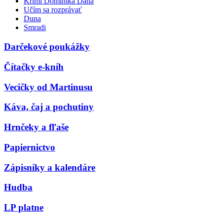
Krimi Dominika Dána
Učím sa rozprávať
Duna
Smradi
Darčekové poukážky
Čítačky e-kníh
Vecičky od Martinusu
Káva, čaj a pochutiny
Hrnčeky a fľaše
Papiernictvo
Zápisníky a kalendáre
Hudba
LP platne