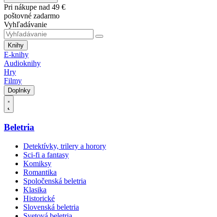
Pri nákupe nad 49 €
poštovné zadarmo
Vyhľadávanie
Knihy
E-knihy
Audioknihy
Hry
Filmy
Doplnky
Beletria
Detektívky, trilery a horory
Sci-fi a fantasy
Komiksy
Romantika
Spoločenská beletria
Klasika
Historické
Slovenská beletria
Svetová beletria