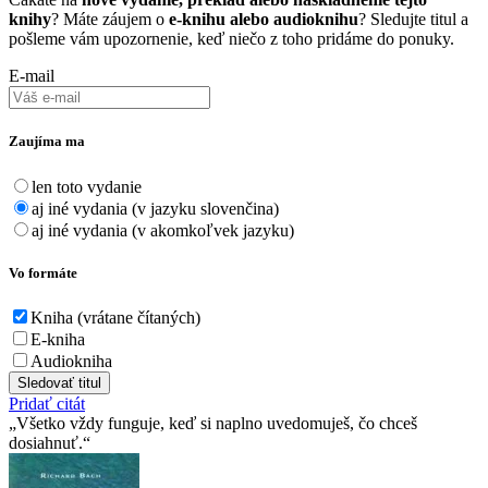
knihy
? Máte záujem o
e-knihu alebo audioknihu
? Sledujte titul a
pošleme vám upozornenie, keď niečo z toho pridáme do ponuky.
E-mail
Zaujíma ma
len toto vydanie
aj iné vydania (v jazyku slovenčina)
aj iné vydania (v akomkoľvek jazyku)
Vo formáte
Kniha (vrátane čítaných)
E-kniha
Audiokniha
Sledovať titul
Pridať citát
Všetko vždy funguje, keď si naplno uvedomuješ, čo chceš
dosiahnuť.