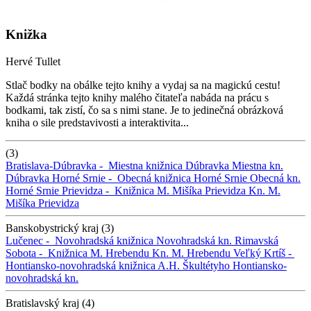
Knižka
Hervé Tullet
Stlač bodky na obálke tejto knihy a vydaj sa na magickú cestu!
Každá stránka tejto knihy malého čitateľa nabáda na prácu s
bodkami, tak zistí, čo sa s nimi stane. Je to jedinečná obrázková
kniha o sile predstavivosti a interaktivita...
(3)
Bratislava-Dúbravka -
Miestna knižnica Dúbravka
Miestna kn.
Dúbravka
Horné Srnie -
Obecná knižnica Horné Srnie
Obecná kn.
Horné Srnie
Prievidza -
Knižnica M. Mišíka Prievidza
Kn. M.
Mišíka Prievidza
Banskobystrický kraj (3)
Lučenec -
Novohradská knižnica
Novohradská kn.
Rimavská
Sobota -
Knižnica M. Hrebendu
Kn. M. Hrebendu
Veľký Krtíš -
Hontiansko-novohradská knižnica A.H. Škultétyho
Hontiansko-
novohradská kn.
Bratislavský kraj (4)