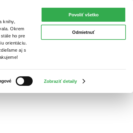
Povoliť všetko
a knihy,
ovala. Okrem
Odmietnuť
stále ho pre
u orientáciu.
dieľame aj s
Ďakujeme!
ngové
Zobraziť detaily