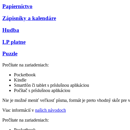
Papiernictvo
Zápisníky a kalendáre
Hudba
LP platne
Puzzle
Prečítate na zariadeniach:
Pocketbook
Kindle
Smartfón či tablet s príslušnou aplikáciou
Počítač s príslušnou aplikáciou
Nie je možné meniť veľkosť písma, formát je preto vhodný skôr pre 
Viac informácií v
našich návodoch
Prečítate na zariadeniach:
Pocketbook