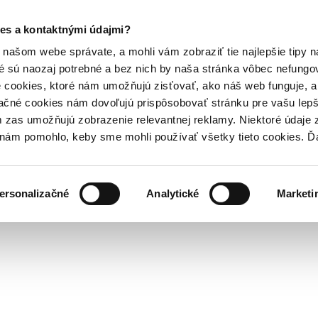
es a kontaktnými údajmi?
našom webe správate, a mohli vám zobraziť tie najlepšie tipy n
é sú naozaj potrebné a bez nich by naša stránka vôbec nefung
 cookies, ktoré nám umožňujú zisťovať, ako náš web funguje, a 
ačné cookies nám dovoľujú prispôsobovať stránku pre vašu lepši
zas umožňujú zobrazenie relevantnej reklamy. Niektoré údaje z
y nám pomohlo, keby sme mohli používať všetky tieto cookies. 
ersonalizačné
Analytické
Marketi