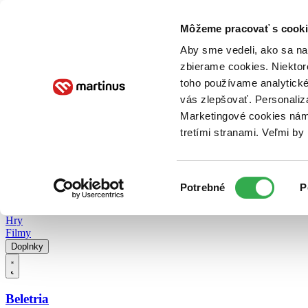
Doručenie
Kníhkupectvá
Knihovrátok
Poukážky
Knižný blog
Kontakt
Môžeme pracovať s cooki
Aby sme vedeli, ako sa na 
zbierame cookies. Niektor
E-knihy
Audioknihy
Hry
Filmy
Knihy
Doplnky
toho používame analytické
vás zlepšovať. Personaliz
Vyhľadávanie
Marketingové cookies nám 
tretími stranami. Veľmi b
Prihlásiť
Vyhľadávanie
Výber
Knihy
Potrebné
P
súhlasu
E-knihy
Audioknihy
Hry
Filmy
Doplnky
Beletria