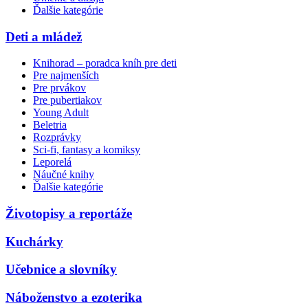
Ďalšie kategórie
Deti a mládež
Knihorad – poradca kníh pre deti
Pre najmenších
Pre prvákov
Pre pubertiakov
Young Adult
Beletria
Rozprávky
Sci-fi, fantasy a komiksy
Leporelá
Náučné knihy
Ďalšie kategórie
Životopisy a reportáže
Kuchárky
Učebnice a slovníky
Náboženstvo a ezoterika