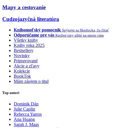
Mapy a cestovanie
Cudzojazyčná literatúra
Knihomoľský pomocník
Spýtajte sa Sherlocka, čo čítať
Odporúčame pre vás
Knižné tipy ušité na mieru vám
Všetky knihy
Knihy roka 2025
Bestsellery
Novinky
Pripravované
Akcie a zľavy
Kolekcie
BookTok
Mám záujem o titul
Top autori
Dominik Dán
Julie Caplin
Rebecca Yarros
Ana Huang
Sarah J. Maas