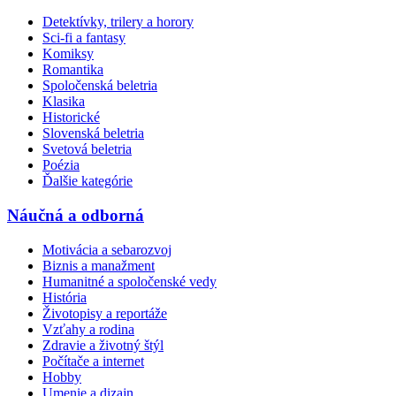
Detektívky, trilery a horory
Sci-fi a fantasy
Komiksy
Romantika
Spoločenská beletria
Klasika
Historické
Slovenská beletria
Svetová beletria
Poézia
Ďalšie kategórie
Náučná a odborná
Motivácia a sebarozvoj
Biznis a manažment
Humanitné a spoločenské vedy
História
Životopisy a reportáže
Vzťahy a rodina
Zdravie a životný štýl
Počítače a internet
Hobby
Umenie a dizajn