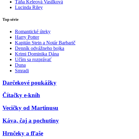
Táňa Keleová Vasilková
Lucinda Riley
Top série
Romantické úteky
Harry Potter
Kapitán Stein a Notár Barbarič
Denník odvážneho bojka
Krimi Dominika Dána
Učím sa rozprávať
Duna
Smradi
Darčekové poukážky
Čítačky e-kníh
Vecičky od Martinusu
Káva, čaj a pochutiny
Hrnčeky a fľaše