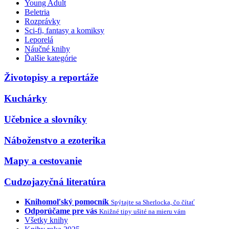
Young Adult
Beletria
Rozprávky
Sci-fi, fantasy a komiksy
Leporelá
Náučné knihy
Ďalšie kategórie
Životopisy a reportáže
Kuchárky
Učebnice a slovníky
Náboženstvo a ezoterika
Mapy a cestovanie
Cudzojazyčná literatúra
Knihomoľský pomocník
Spýtajte sa Sherlocka, čo čítať
Odporúčame pre vás
Knižné tipy ušité na mieru vám
Všetky knihy