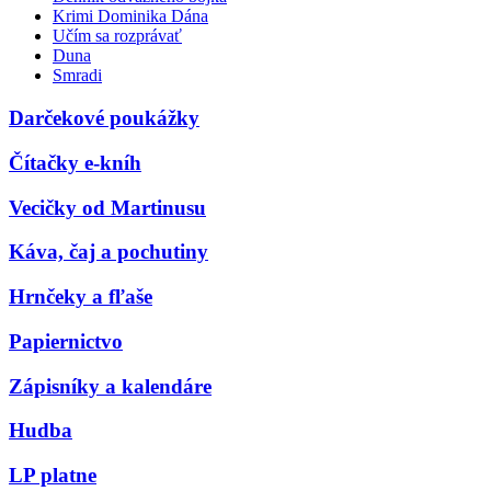
Krimi Dominika Dána
Učím sa rozprávať
Duna
Smradi
Darčekové poukážky
Čítačky e-kníh
Vecičky od Martinusu
Káva, čaj a pochutiny
Hrnčeky a fľaše
Papiernictvo
Zápisníky a kalendáre
Hudba
LP platne