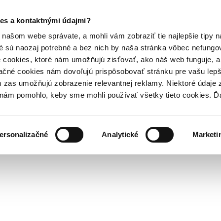
es a kontaktnými údajmi?
našom webe správate, a mohli vám zobraziť tie najlepšie tipy n
é sú naozaj potrebné a bez nich by naša stránka vôbec nefung
 cookies, ktoré nám umožňujú zisťovať, ako náš web funguje, a 
ačné cookies nám dovoľujú prispôsobovať stránku pre vašu lepši
zas umožňujú zobrazenie relevantnej reklamy. Niektoré údaje z
y nám pomohlo, keby sme mohli používať všetky tieto cookies. 
ersonalizačné
Analytické
Marketi