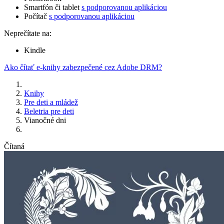
Smartfón či tablet
s podporovanou aplikáciou
Počítač
s podporovanou aplikáciou
Neprečítate na:
Kindle
Ako čítať e-knihy zabezpečené cez Adobe DRM?
Knihy
Pre deti a mládež
Beletria pre deti
Vianočné dni
Čítaná