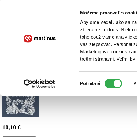
Doručenie
Kníhkupectvá
Knihovrátok
Poukážky
Knižný blog
Kontakt
Môžeme pracovať s cooki
Aby sme vedeli, ako sa na 
zbierame cookies. Niektor
E-knihy
Audioknihy
Hry
Filmy
Knihy
Doplnky
toho používame analytické
vás zlepšovať. Personaliz
Vyhľadávanie
Marketingové cookies nám 
tretími stranami. Veľmi b
Prihlásiť
Výber
Potrebné
P
súhlasu
10,10 €