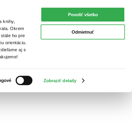
Povoliť všetko
a knihy,
ovala. Okrem
Odmietnuť
stále ho pre
u orientáciu.
dieľame aj s
Ďakujeme!
ngové
Zobraziť detaily