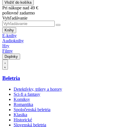
Vložiť do košíka
Pri nákupe nad 49 €
poštovné zadarmo
Vyhľadávanie
Knihy
E-knihy
Audioknihy
Hry
Filmy
Doplnky
Beletria
Detektívky, trilery a horory
Sci-fi a fantasy
Komiksy
Romantika
Spoločenská beletria
Klasika
Historické
Slovenská beletria