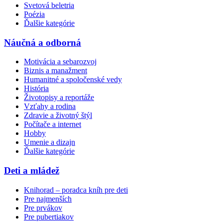
Svetová beletria
Poézia
Ďalšie kategórie
Náučná a odborná
Motivácia a sebarozvoj
Biznis a manažment
Humanitné a spoločenské vedy
História
Životopisy a reportáže
Vzťahy a rodina
Zdravie a životný štýl
Počítače a internet
Hobby
Umenie a dizajn
Ďalšie kategórie
Deti a mládež
Knihorad – poradca kníh pre deti
Pre najmenších
Pre prvákov
Pre pubertiakov