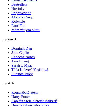
Knihy roka 2025
Bestsellery
Novinky
Pripravované
Akcie a zľavy
Kolekcie
BookTok
Mám záujem o titul
Top autori
Dominik Dán
Julie Caplin
Rebecca Yarros
Ana Huang
Sarah J. Maas
Táňa Keleová Vasilková
Lucinda Riley
Top série
Romantické úteky
Harry Potter
Kapitán Stein a Notár Barbarič
Denník odvážneho bojka