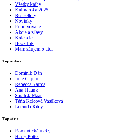
Všetky knihy
Knihy roka 2025
Bestsellery
Novinky
Pripravované
Akcie a zľavy
Kolekcie
BookTok
Mám záujem o titul
Top autori
Dominik Dán
Julie Caplin
Rebecca Yarros
Ana Huang
Sarah J. Maas
Táňa Keleová Vasilková
Lucinda Riley
Top série
Romantické úteky
Harry Potter