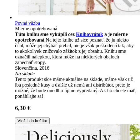
Pevná väzba
Mierne opotrebovaná
Túto knihu sme vykúpili cez
Knihovrátok
a je mierne
opotrebovaná.
Na tejto knihe už síce poznať, že ju niekto
čítal, môže jej chýbať prebal, nie je však poškodená tak, aby
to akokoľvek znižovalo zážitok z jej obsahu. Knihu sme
označili nálepkou, ktorá môže na niektorých obaloch
zanechať stopy.
Slovenčina, 2016
Na sklade
Tento produkt síce máme aktuálne na sklade, máme však už
iba posledné kusy a ďalšie už nemá ani distribútor, preto je
možné, že bude onedlho úplne vypredaný. Ak ho chcete mať,
ponáhľajte sa!
6,30 €
Vložiť do košíka