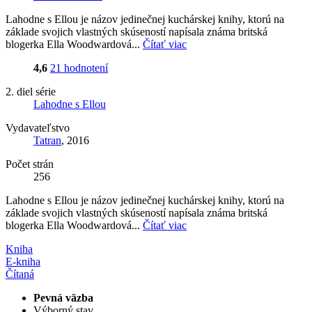
Lahodne s Ellou je názov jedinečnej kuchárskej knihy, ktorú na
základe svojich vlastných skúseností napísala známa britská
blogerka Ella Woodwardová...
Čítať viac
4,6
21 hodnotení
2. diel série
Lahodne s Ellou
Vydavateľstvo
Tatran
, 2016
Počet strán
256
Lahodne s Ellou je názov jedinečnej kuchárskej knihy, ktorú na
základe svojich vlastných skúseností napísala známa britská
blogerka Ella Woodwardová...
Čítať viac
Kniha
E-kniha
Čítaná
Pevná väzba
Výborný stav