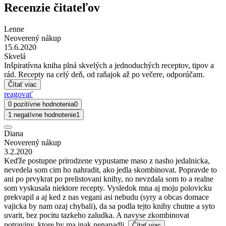
Recenzie čitateľov
Lenne
Neoverený nákup
15.6.2020
Skvelá
Inšpiratívna kniha plná skvelých a jednoduchých receptov, tipov a
rád. Recepty na celý deň, od raňajok až po večere, odporúčam.
Čítať viac
reagovať
0 pozitívne hodnotenia
0
1 negatívne hodnotenie
1
Diana
Neoverený nákup
3.2.2020
Keďže postupne prirodzene vypustame maso z nasho jedalnicka,
nevedela som cim ho nahradit, ako jedla skombinovat. Popravde to
ani po prvykrat po prelistovani knihy, no nevzdala som to a realne
som vyskusala niektore recepty. Vysledok mna aj moju polovicku
prekvapil a aj ked z nas vegani asi nebudu (syry a obcas domace
vajicka by nam ozaj chybali), da sa podla tejto knihy chutne a syto
uvarit, bez pocitu tazkeho zaludka. A navyse zkombinovat
potraviny, ktore by ma inak nenapadli.
Čítať viac