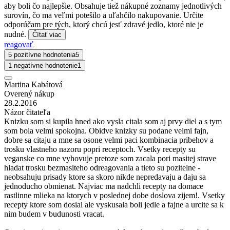
aby boli čo najlepšie. Obsahuje tiež nákupné zoznamy jednotlivých
surovín, čo ma veľmi potešilo a uľahčilo nakupovanie. Určite
odporúčam pre tých, ktorý chcú jesť zdravé jedlo, ktoré nie je
nudné.
Čítať viac
reagovať
5 pozitívne hodnotenia
5
1 negatívne hodnotenie
1
Martina Kabátová
Overený nákup
28.2.2016
Názor čitateľa
Knizku som si kupila hned ako vysla citala som aj prvy diel a s tym
som bola velmi spokojna. Obidve knizky su podane velmi fajn,
dobre sa citaju a mne sa osone velmi paci kombinacia pribehov a
trosku vlastneho nazoru popri receptoch. Vsetky recepty su
veganske co mne vyhovuje pretoze som zacala pori masitej strave
hladat trosku bezmasiteho odreagovania a tieto su pozitelne -
neobsahuju prisady ktore sa skoro nikde nepredavaju a daju sa
jednoducho obmienat. Najviac ma nadchli recepty na domace
rastlinne mlieka na ktorych v poslednej dobe doslova zijem!. Vsetky
recepty ktore som dosial ale vyskusala boli jedle a fajne a urcite sa k
nim budem v budunosti vracat.