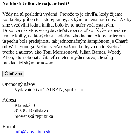
Na ktorú knihu ste najviac hrdí?
Vždy na tú poslednú vydanú! Pretože to je chvíľa, kedy žijeme
konkrétny príbeh tej -ktorej knihy, až kým ju nenahradí nová. Ak by
sme vyzdvihli jednu knihu, bolo by to nefér voči ostatným.
Dokonca náš vkus vo vydavateľstve sa natoľko líši, že vyberáme
len tie knihy, na ktorých sa spoločne zhodneme. Ak by kritériom
úspechu bola predajnosť, tak jednoznačným šampiónom je Chatrč
od W. P. Younga. Veľmi si však vážime knihy z edície Svetová
tvorba a autorov ako Toni Morrisonová, Julian Barnes, Woody
Allen, ktorí obohatia čitateľa nielen myšlienkovo, ale sú aj
prekladateľským prínosom.
Čítať viac
Obchodný názov
Vydavateľstvo TATRAN, spol. s r.o.
Adresa
Klariská 16
815 82 Bratislava
Slovenská republika
E-mail
info@slovtatran.sk