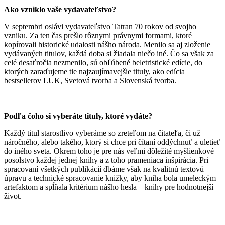
Ako vzniklo vaše vydavateľstvo?
V septembri oslávi vydavateľstvo Tatran 70 rokov od svojho
vzniku. Za ten čas prešlo rôznymi právnymi formami, ktoré
kopírovali historické udalosti nášho národa. Menilo sa aj zloženie
vydávaných titulov, každá doba si žiadala niečo iné. Čo sa však za
celé desaťročia nezmenilo, sú obľúbené beletristické edície, do
ktorých zaraďujeme tie najzaujímavejšie tituly, ako edícia
bestsellerov LUK, Svetová tvorba a Slovenská tvorba.
Podľa čoho si vyberáte tituly, ktoré vydáte?
Každý titul starostlivo vyberáme so zreteľom na čitateľa, či už
náročného, alebo takého, ktorý si chce pri čítaní oddýchnuť a uletieť
do iného sveta. Okrem toho je pre nás veľmi dôležité myšlienkové
posolstvo každej jednej knihy a z toho prameniaca inšpirácia. Pri
spracovaní všetkých publikácií dbáme však na kvalitnú textovú
úpravu a technické spracovanie knižky, aby kniha bola umeleckým
artefaktom a spĺňala kritérium nášho hesla – knihy pre hodnotnejší
život.