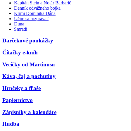
Kapitán Stein a Notár Barbarič
Denník odvážneho bojka
Krimi Dominika Dána
Učím sa rozprávať
Duna
Smradi
Darčekové poukážky
Čítačky e-kníh
Vecičky od Martinusu
Káva, čaj a pochutiny
Hrnčeky a fľaše
Papiernictvo
Zápisníky a kalendáre
Hudba