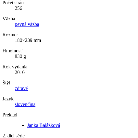
Počet strán
256
Väzba
pevná väzba
Rozmer
180×239 mm
Hmotnosť
830 g
Rok vydania
2016
Štýl
zdravé
Jazyk
slovenčina
Preklad
Janka Balážková
2. diel série