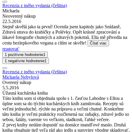
Recenzia z iného vydania (čeština)
Michaela
Neoverený nákup
22.5.2016
Stejně skvělá jako ta první! Ocenila jsem kapitoly jako Snídaně,
Zdravá strava do krabičky a Polévky. Opět krásné zpracování a
lákavé fotografie chutných a zdravých pokrmů. Ella mě přivedla na
cestu bezlepkového vegana a cítím se skvěle!
Čítať viac
reagovať
1 pozitívne hodnotenie
1
1 negatívne hodnotenie
1
Recenzia z iného vydania (čeština)
Michaela Nebylová
Overený nákup
5.5.2016
Úžasná kuchárska kniha
Túto knihu som si objednala spolu s 1. časťou Lahodne s Ellou a
úplne som sa do týchto kuchárskych kníh zamilovala. Recepty sú
veľmi jednoduché, rýchle na prípravu a veľmi chutné. Konkrétne
táto kniha je veľmi prakticky rozčlenená na: raňajky, zdravé jedlo so
sebou, šaláty, varenie vo veľkom, sladkosti, ľahké večere.
Z prvej knihy nedám dopustiť na domáce mandľové maslo. Druhá
kniha obsahuje tiež veľa rád ako jedlo a suroviny vhodne skladovať,