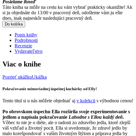
Posielame ihneď
Táto kniha sa môže na cestu ku vám vybrať prakticky okamžite! Ak
si ju objednáte do 13:00 v pracovný deň, odošleme vám ju ešte
dnes, inak najneskôr nasledujúci pracovný deň.
Do košíka
Popis knihy
Podrobnosti
Recenzie
Vydavateľstvo
Viac o knihe
Pozrieť ukážku
Ukážka
Pokračovanie mimoriadnej úspešnej kuchárky od Elly!
Tento titul si u nás môžete objednať aj
v kolekcii
s výhodnou cenou!
Po obrovskom úspechu Ella rozšírila svoje experimentovanie s
jedlom a napísala pokračovanie
Lahodne s Ellou každý deň
.
Vôbec to nie je o diéte, ale o radosti zo zdravého jedla, ktoré zlepší
váš vzhľad a životný pocit. Ella si uvedomuje, že zdravé jedlo by
malo korešpondovať s vaším životným štýlom a príprava jedla by