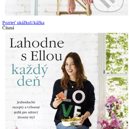
Pozrieť ukážku
Ukážka
Čítaná