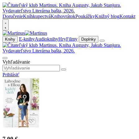
Doručenie
Kníhkupectvá
Knihovrátok
Poukážky
Knižný blog
Kontakt
E-knihy
Audioknihy
Hry
Filmy
Knihy
Doplnky
Vyhľadávanie
Prihlásiť
7,00 €