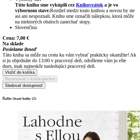
Túto knihu sme vykúpili cez
Knihovrátok
a je vo
výbornom stave.
Rozdiel medzi touto knihou a novou by ste
asi ani nespoznali. Knihu sme označili nálepkou, ktorá môže
na niektorých obaloch zanechať stopy.
Slovenčina
Cena:
7,00 €
Na sklade
Posielame ihneď
Táto kniha sa môže na cestu ku vám vybrať prakticky okamžite! Ak
si ju objednáte do 13:00 v pracovný deň, odošleme vám ju ešte
dnes, inak najneskôr nasledujúci pracovný deň.
Vložiť do košíka
Rezervovať v kníhkupectve
Sledovať dostupnosť
Ďalšie čítané knihy (2)