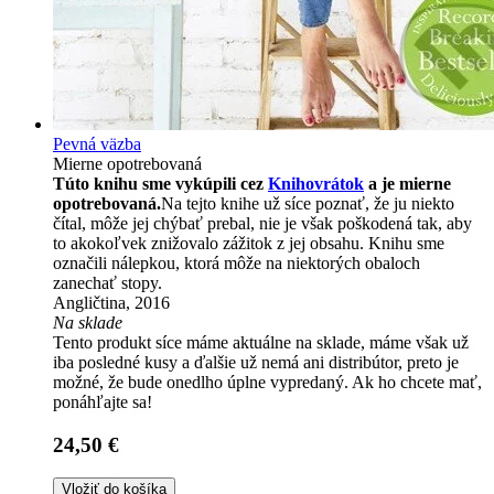
Pevná väzba
Mierne opotrebovaná
Túto knihu sme vykúpili cez
Knihovrátok
a je mierne
opotrebovaná.
Na tejto knihe už síce poznať, že ju niekto
čítal, môže jej chýbať prebal, nie je však poškodená tak, aby
to akokoľvek znižovalo zážitok z jej obsahu. Knihu sme
označili nálepkou, ktorá môže na niektorých obaloch
zanechať stopy.
Angličtina, 2016
Na sklade
Tento produkt síce máme aktuálne na sklade, máme však už
iba posledné kusy a ďalšie už nemá ani distribútor, preto je
možné, že bude onedlho úplne vypredaný. Ak ho chcete mať,
ponáhľajte sa!
24,50 €
Vložiť do košíka