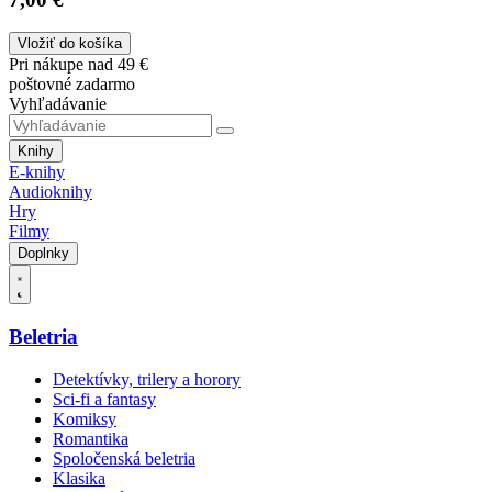
Vložiť do košíka
Pri nákupe nad 49 €
poštovné zadarmo
Vyhľadávanie
Knihy
E-knihy
Audioknihy
Hry
Filmy
Doplnky
Beletria
Detektívky, trilery a horory
Sci-fi a fantasy
Komiksy
Romantika
Spoločenská beletria
Klasika