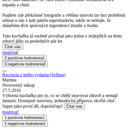
nápadu a chuti.
Najdete zde překrásné fotografie a většina surovin lze bez problémů
sehnat u nás v kde jakém supermarketu, takže se nebojte, že
sháněním těch správných ingrediencí ztratíte x hodin.
Tuto kuchařku já osobně považuji jako jednu z nejlepších na téma
zdravé jídlo za posledních pár let.
Čítať viac
reagovať
2 pozitívne hodnotenia
2
0 negatívne hodnotenia
0
Recenzia z iného vydania (čeština)
Martina
Neoverený nákup
27.5.2016
Výborná kuchařka pro ty, co se chtějí stravovat zdravě a nemají
fantazii. Dostupné suroviny, jednoduchá příprava, skvělá chuť.
Super jako první díl, doporučuju!
Čítať viac
reagovať
1 pozitívne hodnotenie
1
1 negatívne hodnotenie
1