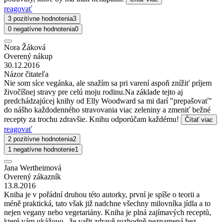
reagovať
3 pozitívne hodnotenia
3
0 negatívne hodnotenia
0
Nora Žáková
Overený nákup
30.12.2016
Názor čitateľa
Nie som síce vegánka, ale snažím sa pri varení aspoň znížiť príjem
živočíšnej stravy pre celú moju rodinu.Na základe tejto aj
predchádzajúcej knihy od Elly Woodward sa mi darí "prepašovať"
do nášho každodenného stravovania viac zeleniny a zmeniť bežné
recepty za trochu zdravšie. Knihu odporúčam každému!
Čítať viac
reagovať
2 pozitívne hodnotenia
2
1 negatívne hodnotenie
1
Jana Wertheimová
Overený zákazník
13.8.2016
Kniha je v pořádní druhou této autorky, první je spíše o teorii a
méně praktická, tato však již nadchne všechny milovníka jídla a to
nejen vegany nebo vegetariány. Kniha je plná zajímavých receptů,
které vám ukážouo , že vařit zdravě rozhodně neznamená bez