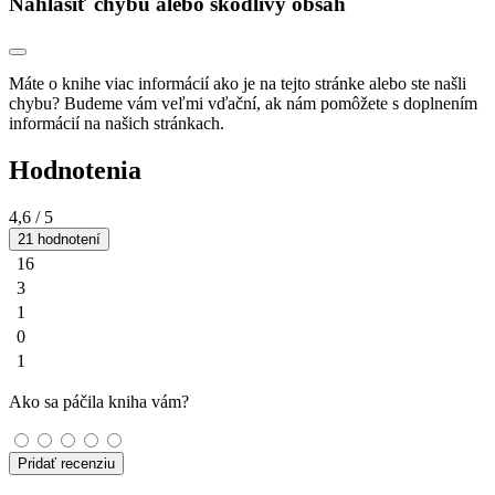
Nahlásiť chybu alebo škodlivý obsah
Máte o knihe viac informácií ako je na tejto stránke alebo ste našli
chybu? Budeme vám veľmi vďační, ak nám pomôžete s doplnením
informácií na našich stránkach.
Hodnotenia
4,6
/ 5
21 hodnotení
16
3
1
0
1
Ako sa páčila kniha vám?
Pridať recenziu