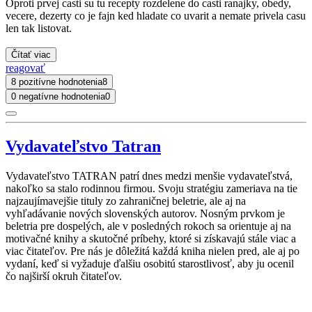
Oproti prvej casti su tu recepty rozdelene do casti ranajky, obedy,
vecere, dezerty co je fajn ked hladate co uvarit a nemate privela casu
len tak listovat.
Čítať viac
reagovať
8 pozitívne hodnotenia
8
0 negatívne hodnotenia
0
Vydavateľstvo Tatran
Vydavateľstvo TATRAN patrí dnes medzi menšie vydavateľstvá,
nakoľko sa stalo rodinnou firmou. Svoju stratégiu zameriava na tie
najzaujímavejšie tituly zo zahraničnej beletrie, ale aj na
vyhľadávanie nových slovenských autorov. Nosným prvkom je
beletria pre dospelých, ale v posledných rokoch sa orientuje aj na
motivačné knihy a skutočné príbehy, ktoré si získavajú stále viac a
viac čitateľov. Pre nás je dôležitá každá kniha nielen pred, ale aj po
vydaní, keď si vyžaduje ďalšiu osobitú starostlivosť, aby ju ocenil
čo najširší okruh čitateľov.