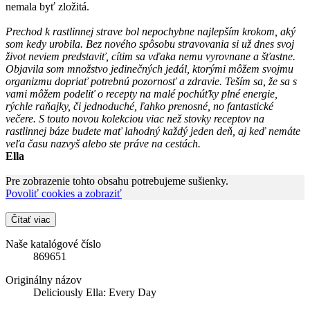
nemala byť zložitá.
Prechod k rastlinnej strave bol nepochybne najlepším krokom, aký
som kedy urobila. Bez nového spôsobu stravovania si už dnes svoj
život neviem predstaviť, cítim sa vďaka nemu vyrovnane a šťastne.
Objavila som množstvo jedinečných jedál, ktorými môžem svojmu
organizmu dopriať potrebnú pozornosť a zdravie. Teším sa, že sa s
vami môžem podeliť o recepty na malé pochúťky plné energie,
rýchle raňajky, či jednoduché, ľahko prenosné, no fantastické
večere. S touto novou kolekciou viac než stovky receptov na
rastlinnej báze budete mať lahodný každý jeden deň, aj keď nemáte
veľa času nazvyš alebo ste práve na cestách.
Ella
Pre zobrazenie tohto obsahu potrebujeme sušienky.
Povoliť cookies a zobraziť
Čítať viac
Naše katalógové číslo
869651
Originálny názov
Deliciously Ella: Every Day