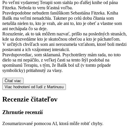
Po veľmi vydarenej Terapii som siahla po ďalšej knihe od pána
Fitzeka. Nebola to veru šťastná voľba.
Pravdepodobne nebudem fanúšikom Sebastiána Fitzeka. Kniha
Balík ma veľmi nenadchla. Takmer po celú dobu čítania som
netušila nielen to, kto je vrah, ale ani to, kto je obeť a vlastne som
ani nechápala čo sa deje.
Rozuzlenie, ak to tak môžem nazvať, prišlo na posledných stranách,
kde sa dozvedáme kto je skutočnou obeťou a kto je páchateľom.
V určitých chvíľach som ani nerozumela vzťahom, ktoré boli medzi
postavami a ich vzájomnej interakcii.
Pravdupovediac, som sklamaná. Psychotrilery mám rada, no toto
dielo sa mi nepáčilo, z veľkej časti sa tento štýl podobal na
spomínanú Terapiu, s tým, že Balík bol už (v tomto prípade
symbolicky) pritiahnutý za vlasy.
Čítať viac
Viac hodnotení od ľudí z Martinusu
Recenzie čitateľov
Zhrnutie recenzií
Zosumarizované pomocou AI, ktorá môže robiť chyby.