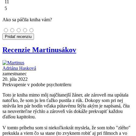
11
5
Ako sa páčila kniha vám?
Pridať recenziu
Recenzie Martinusákov
Adriána Hasková
zamestnanec
20. júla 2022
Prekvapenie v podobe psychotrileru
Toto je kniha mimo môj najčítanejší žáner, ale zároveň ma upútala
natoľko, že som ju len ťažko pustila z rúk. Dokopy som pri nej
strávila len pár hodín vďaka pútavému štýlu akým je napísaná, číta
sa neuveriteľne rýchlo a zároveň vás dokáže prekvapiť každou
ďalšou kapitolou.
V tomto príbehu som si niekoľkokrát myslela, že som toho "zlého"
prekukla a viem čo sa stane (to zvyknem robiť aj pri filmoch a vo