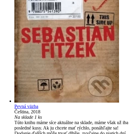
Pevná väzba
Čeština, 2018
Na sklade 1 ks
Túto knihu máme síce aktuálne na sklade, máme však už iba
posledné kusy. Ak ju chcete mať rýchlo, ponáhľajte sa!
Dodanie ďalších môže trvať dlhšie, zvyčajne do piatich dní.