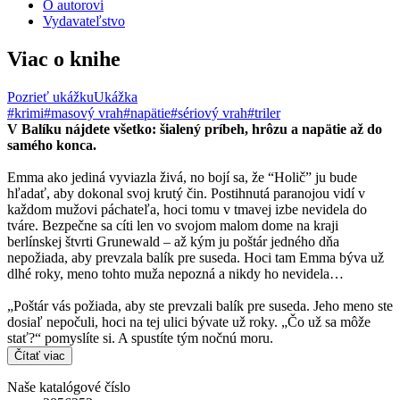
O autorovi
Vydavateľstvo
Viac o knihe
Pozrieť ukážku
Ukážka
#krimi
#masový vrah
#napätie
#sériový vrah
#triler
V Balíku nájdete všetko: šialený príbeh, hrôzu a napätie až do
samého konca.
Emma ako jediná vyviazla živá, no bojí sa, že “Holič” ju bude
hľadať, aby dokonal svoj krutý čin. Postihnutá paranojou vidí v
každom mužovi páchateľa, hoci tomu v tmavej izbe nevidela do
tváre. Bezpečne sa cíti len vo svojom malom dome na kraji
berlínskej štvrti Grunewald – až kým ju poštár jedného dňa
nepožiada, aby prevzala balík pre suseda. Hoci tam Emma býva už
dlhé roky, meno tohto muža nepozná a nikdy ho nevidela…
„Poštár vás požiada, aby ste prevzali balík pre suseda. Jeho meno ste
dosiaľ nepočuli, hoci na tej ulici bývate už roky. „Čo už sa môže
stať?“ pomyslíte si. A spustíte tým nočnú moru.
Čítať viac
Naše katalógové číslo