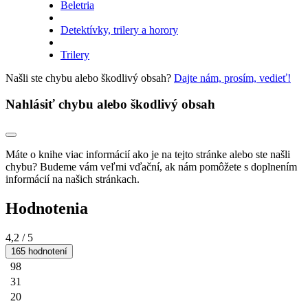
Beletria
Detektívky, trilery a horory
Trilery
Našli ste chybu alebo škodlivý obsah?
Dajte nám, prosím, vedieť!
Nahlásiť chybu alebo škodlivý obsah
Máte o knihe viac informácií ako je na tejto stránke alebo ste našli
chybu? Budeme vám veľmi vďační, ak nám pomôžete s doplnením
informácií na našich stránkach.
Hodnotenia
4,2
/ 5
165 hodnotení
98
31
20