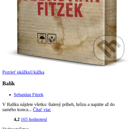
Pozrieť ukážku
Ukážka
Balík
Sebastian Fitzek
V Balíku nájdete všetko: šialený príbeh, hrôzu a napätie až do
samého konca...
Čítať viac
4,2
165 hodnotení