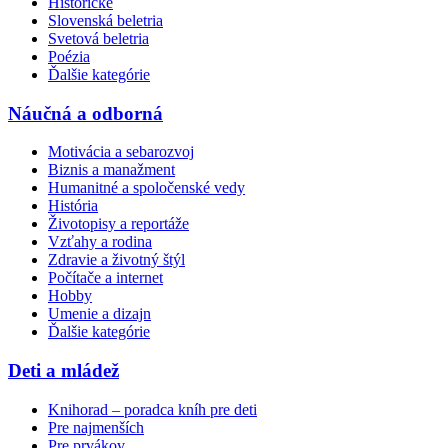
Historické
Slovenská beletria
Svetová beletria
Poézia
Ďalšie kategórie
Náučná a odborná
Motivácia a sebarozvoj
Biznis a manažment
Humanitné a spoločenské vedy
História
Životopisy a reportáže
Vzťahy a rodina
Zdravie a životný štýl
Počítače a internet
Hobby
Umenie a dizajn
Ďalšie kategórie
Deti a mládež
Knihorad – poradca kníh pre deti
Pre najmenších
Pre prvákov