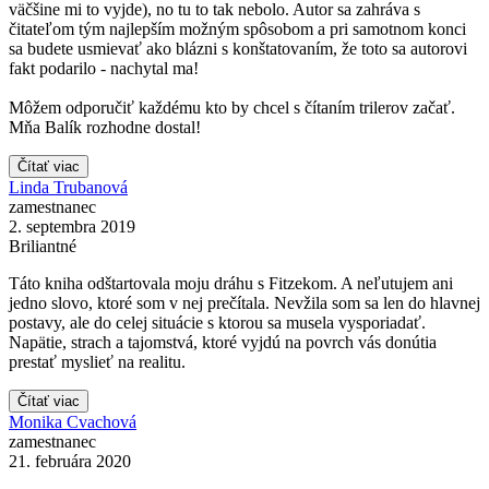
väčšine mi to vyjde), no tu to tak nebolo. Autor sa zahráva s
čitateľom tým najlepším možným spôsobom a pri samotnom konci
sa budete usmievať ako blázni s konštatovaním, že toto sa autorovi
fakt podarilo - nachytal ma!
Môžem odporučiť každému kto by chcel s čítaním trilerov začať.
Mňa Balík rozhodne dostal!
Čítať viac
Linda Trubanová
zamestnanec
2. septembra 2019
Briliantné
Táto kniha odštartovala moju dráhu s Fitzekom. A neľutujem ani
jedno slovo, ktoré som v nej prečítala. Nevžila som sa len do hlavnej
postavy, ale do celej situácie s ktorou sa musela vysporiadať.
Napätie, strach a tajomstvá, ktoré vyjdú na povrch vás donútia
prestať myslieť na realitu.
Čítať viac
Monika Cvachová
zamestnanec
21. februára 2020