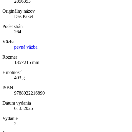
2856353
Originálny názov
Das Paket
Počet strán
264
Väzba
pevná väzba
Rozmer
135×215 mm
Hmotnosť
403 g
ISBN
9788022216890
Dátum vydania
6. 3. 2025
Vydanie
2.