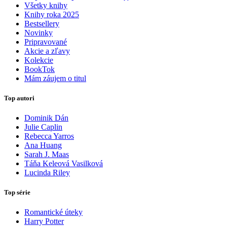
Všetky knihy
Knihy roka 2025
Bestsellery
Novinky
Pripravované
Akcie a zľavy
Kolekcie
BookTok
Mám záujem o titul
Top autori
Dominik Dán
Julie Caplin
Rebecca Yarros
Ana Huang
Sarah J. Maas
Táňa Keleová Vasilková
Lucinda Riley
Top série
Romantické úteky
Harry Potter