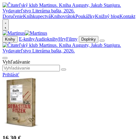
Doručenie
Kníhkupectvá
Knihovrátok
Poukážky
Knižný blog
Kontakt
E-knihy
Audioknihy
Hry
Filmy
Knihy
Doplnky
Vyhľadávanie
Prihlásiť
16,30 €