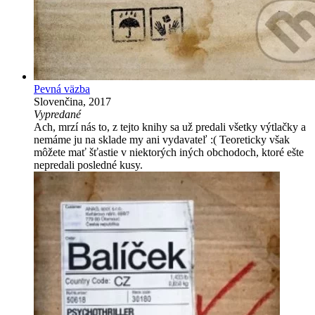
Pevná väzba
Slovenčina, 2017
Vypredané
Ach, mrzí nás to, z tejto knihy sa už predali všetky výtlačky a
nemáme ju na sklade my ani vydavateľ :( Teoreticky však
môžete mať šťastie v niektorých iných obchodoch, ktoré ešte
nepredali posledné kusy.