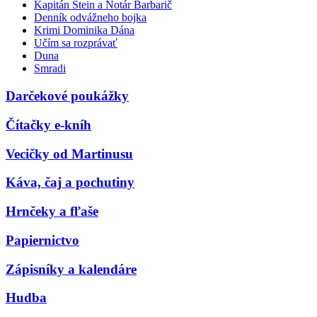
Kapitán Stein a Notár Barbarič
Denník odvážneho bojka
Krimi Dominika Dána
Učím sa rozprávať
Duna
Smradi
Darčekové poukážky
Čítačky e-kníh
Vecičky od Martinusu
Káva, čaj a pochutiny
Hrnčeky a fľaše
Papiernictvo
Zápisníky a kalendáre
Hudba