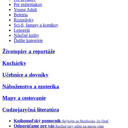
Pre pubertiakov
Young Adult
Beletria
Rozprávky
Sci-fi, fantasy a komiksy
Leporelá
Náučné knihy
Ďalšie kategórie
Životopisy a reportáže
Kuchárky
Učebnice a slovníky
Náboženstvo a ezoterika
Mapy a cestovanie
Cudzojazyčná literatúra
Knihomoľský pomocník
Spýtajte sa Sherlocka, čo čítať
Odporúčame pre vás
Knižné tipy ušité na mieru vám