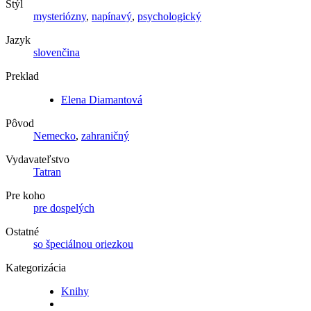
Štýl
mysteriózny
,
napínavý
,
psychologický
Jazyk
slovenčina
Preklad
Elena Diamantová
Pôvod
Nemecko
,
zahraničný
Vydavateľstvo
Tatran
Pre koho
pre dospelých
Ostatné
so špeciálnou oriezkou
Kategorizácia
Knihy