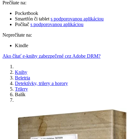
Prečítate na:
Pocketbook
Smartfón či tablet
s podporovanou aplikáciou
Počítač
s podporovanou aplikáciou
Neprečítate na:
Kindle
Ako čítať e-knihy zabezpečené cez Adobe DRM?
Knihy
Beletria
Detektívky, trilery a horory
Trilery
Balík