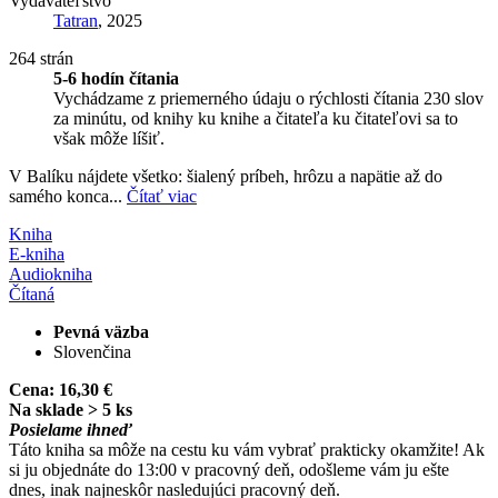
Vydavateľstvo
Tatran
, 2025
264 strán
5-6 hodín čítania
Vychádzame z priemerného údaju o rýchlosti čítania 230 slov
za minútu, od knihy ku knihe a čitateľa ku čitateľovi sa to
však môže líšiť.
V Balíku nájdete všetko: šialený príbeh, hrôzu a napätie až do
samého konca...
Čítať viac
Kniha
E-kniha
Audiokniha
Čítaná
Pevná väzba
Slovenčina
Cena:
16,30 €
Na sklade > 5 ks
Posielame ihneď
Táto kniha sa môže na cestu ku vám vybrať prakticky okamžite! Ak
si ju objednáte do 13:00 v pracovný deň, odošleme vám ju ešte
dnes, inak najneskôr nasledujúci pracovný deň.