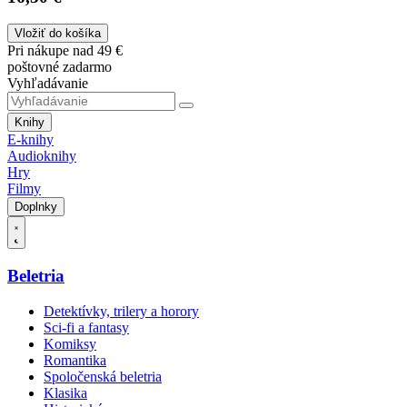
Vložiť do košíka
Pri nákupe nad 49 €
poštovné zadarmo
Vyhľadávanie
Knihy
E-knihy
Audioknihy
Hry
Filmy
Doplnky
Beletria
Detektívky, trilery a horory
Sci-fi a fantasy
Komiksy
Romantika
Spoločenská beletria
Klasika