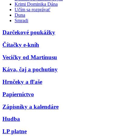
Krimi Dominika Dána
Učím sa rozprávať
Duna
Smradi
Darčekové poukážky
Čítačky e-kníh
Vecičky od Martinusu
Káva, čaj a pochutiny
Hrnčeky a fľaše
Papiernictvo
Zápisníky a kalendáre
Hudba
LP platne