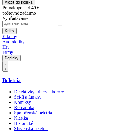
Vložiť do košíka
Pri nákupe nad 49 €
poštovné zadarmo
Vyhľadávanie
Knihy
E-knihy
Audioknihy
Hry
Filmy
Doplnky
Beletria
Detektívky, trilery a horory
Sci-fi a fantasy
Komiksy
Romantika
Spoločenská beletria
Klasika
Historické
Slovenská beletria