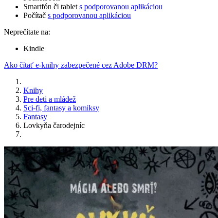
Smartfón či tablet
s podporovanou aplikáciou
Počítač
s podporovanou aplikáciou
Neprečítate na:
Kindle
Ako čítať e-knihy zabezpečené cez Adobe DRM?
Knihy
Pre deti a mládež
Sci-fi, fantasy a komiksy
Fantasy
Lovkyňa čarodejníc