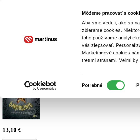
Doručenie
Kníhkupectvá
Knihovrátok
Poukážky
Knižný blog
Kontakt
Môžeme pracovať s cooki
Aby sme vedeli, ako sa na 
zbierame cookies. Niektor
E-knihy
Audioknihy
Hry
Filmy
Knihy
Doplnky
toho používame analytické
vás zlepšovať. Personaliz
Vyhľadávanie
Marketingové cookies nám 
tretími stranami. Veľmi b
Prihlásiť
Výber
Potrebné
P
súhlasu
13,10 €