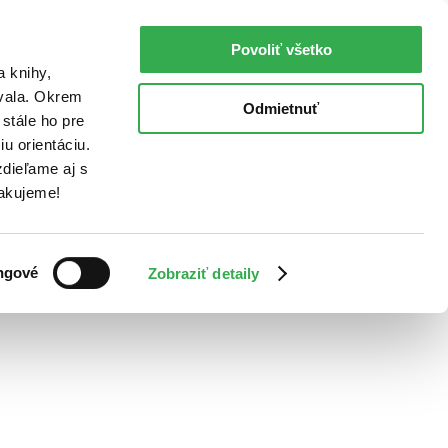
Povoliť všetko
a knihy,
ovala. Okrem
Odmietnuť
stále ho pre
u orientáciu.
dieľame aj s
Ďakujeme!
ngové
Zobraziť detaily