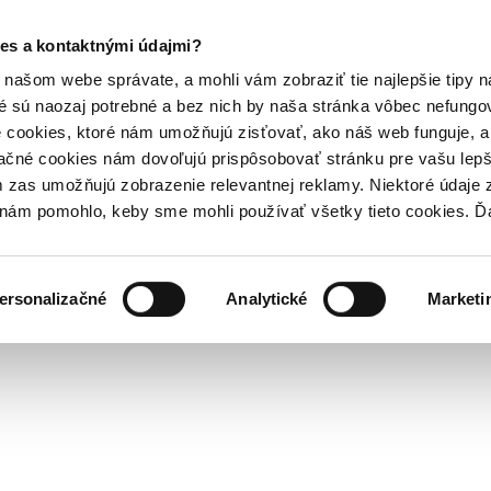
es a kontaktnými údajmi?
našom webe správate, a mohli vám zobraziť tie najlepšie tipy n
é sú naozaj potrebné a bez nich by naša stránka vôbec nefung
 cookies, ktoré nám umožňujú zisťovať, ako náš web funguje, a 
ačné cookies nám dovoľujú prispôsobovať stránku pre vašu lepši
zas umožňujú zobrazenie relevantnej reklamy. Niektoré údaje z
y nám pomohlo, keby sme mohli používať všetky tieto cookies. 
ersonalizačné
Analytické
Marketi