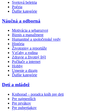
Svetová beletria
Poézia
Ďalšie kategórie
Náučná a odborná
Motivácia a sebarozvoj
Biznis a manažment
Humanitné a spoločenské vedy
História
Životopisy a reportáže
Vzťahy a rodina
Zdravie a životný štýl
Počítače a internet
Hobby
Umenie a dizajn
Ďalšie kategórie
Deti a mládež
Knihorad – poradca kníh pre deti
Pre najmenších
Pre prvákov
Pre pubertiakov