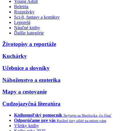
Young Adult
Beletria
Rozprávky
Sci-fi, fantasy a komiksy
Leporelá
Náučné knihy
Ďalšie kategórie
Životopisy a reportáže
Kuchárky
Učebnice a slovníky
Náboženstvo a ezoterika
Mapy a cestovanie
Cudzojazyčná literatúra
Knihomoľský pomocník
Spýtajte sa Sherlocka, čo čítať
Odporúčame pre vás
Knižné tipy ušité na mieru vám
Všetky knihy
Knihy roka 2025