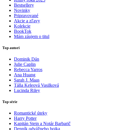
Bestsellery
Novinky
Pripravované
Akcie a zľavy
Kolekcie
BookTok
Mám záujem o titul
Top autori
Dominik Dán
Julie Caplin
Rebecca Yarros
Ana Huang
Sarah J. Maas
Táňa Keleová Vasilková
Lucinda Riley
Top série
Romantické úteky
Harry Potter
Kapitán Stein a Notár Barbarič
Denník odvážneho bojka