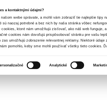
es a kontaktnými údajmi?
našom webe správate, a mohli vám zobraziť tie najlepšie tipy n
é sú naozaj potrebné a bez nich by naša stránka vôbec nefung
 cookies, ktoré nám umožňujú zisťovať, ako náš web funguje, a 
ačné cookies nám dovoľujú prispôsobovať stránku pre vašu lepši
zas umožňujú zobrazenie relevantnej reklamy. Niektoré údaje z
y nám pomohlo, keby sme mohli používať všetky tieto cookies. 
ersonalizačné
Analytické
Marketi