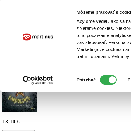
Doručenie
Kníhkupectvá
Knihovrátok
Poukážky
Knižný blog
Kontakt
Môžeme pracovať s cooki
Aby sme vedeli, ako sa na 
zbierame cookies. Niektor
E-knihy
Audioknihy
Hry
Filmy
Knihy
Doplnky
toho používame analytické
vás zlepšovať. Personaliz
Vyhľadávanie
Marketingové cookies nám 
tretími stranami. Veľmi b
Prihlásiť
Výber
Potrebné
P
súhlasu
13,10 €