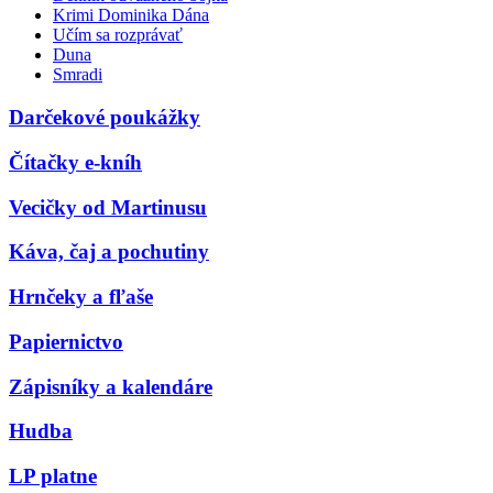
Krimi Dominika Dána
Učím sa rozprávať
Duna
Smradi
Darčekové poukážky
Čítačky e-kníh
Vecičky od Martinusu
Káva, čaj a pochutiny
Hrnčeky a fľaše
Papiernictvo
Zápisníky a kalendáre
Hudba
LP platne