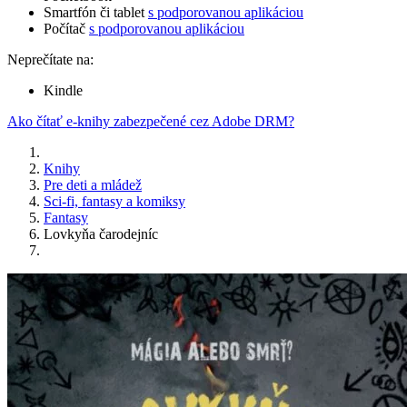
Smartfón či tablet
s podporovanou aplikáciou
Počítač
s podporovanou aplikáciou
Neprečítate na:
Kindle
Ako čítať e-knihy zabezpečené cez Adobe DRM?
Knihy
Pre deti a mládež
Sci-fi, fantasy a komiksy
Fantasy
Lovkyňa čarodejníc