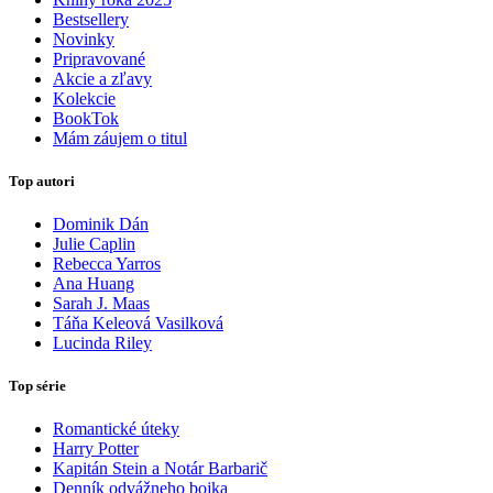
Bestsellery
Novinky
Pripravované
Akcie a zľavy
Kolekcie
BookTok
Mám záujem o titul
Top autori
Dominik Dán
Julie Caplin
Rebecca Yarros
Ana Huang
Sarah J. Maas
Táňa Keleová Vasilková
Lucinda Riley
Top série
Romantické úteky
Harry Potter
Kapitán Stein a Notár Barbarič
Denník odvážneho bojka