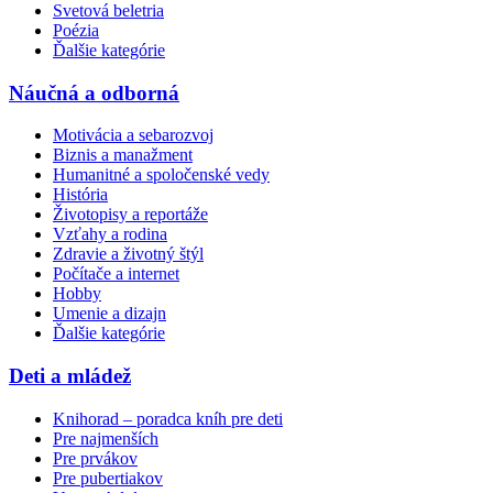
Svetová beletria
Poézia
Ďalšie kategórie
Náučná a odborná
Motivácia a sebarozvoj
Biznis a manažment
Humanitné a spoločenské vedy
História
Životopisy a reportáže
Vzťahy a rodina
Zdravie a životný štýl
Počítače a internet
Hobby
Umenie a dizajn
Ďalšie kategórie
Deti a mládež
Knihorad – poradca kníh pre deti
Pre najmenších
Pre prvákov
Pre pubertiakov