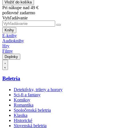
Vložiť do košíka
Pri nákupe nad 49 €
poštovné zadarmo
Vyhľadávanie
Knihy
E-knihy
Audioknihy
Hry
Filmy
Doplnky
Beletria
Detektívky, trilery a horory
Sci-fi a fantasy
Komiksy
Romantika
Spoločenská beletria
Klasika
Historické
Slovenská beletria