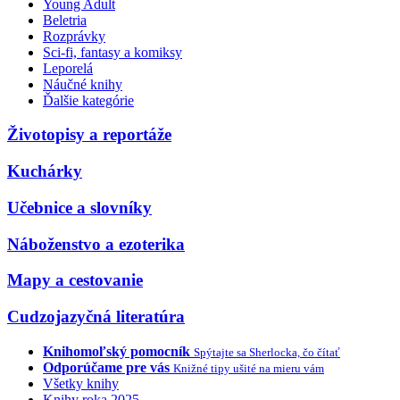
Young Adult
Beletria
Rozprávky
Sci-fi, fantasy a komiksy
Leporelá
Náučné knihy
Ďalšie kategórie
Životopisy a reportáže
Kuchárky
Učebnice a slovníky
Náboženstvo a ezoterika
Mapy a cestovanie
Cudzojazyčná literatúra
Knihomoľský pomocník
Spýtajte sa Sherlocka, čo čítať
Odporúčame pre vás
Knižné tipy ušité na mieru vám
Všetky knihy
Knihy roka 2025