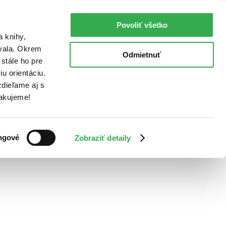
Povoliť všetko
a knihy,
ovala. Okrem
Odmietnuť
stále ho pre
u orientáciu.
dieľame aj s
Ďakujeme!
ngové
Zobraziť detaily