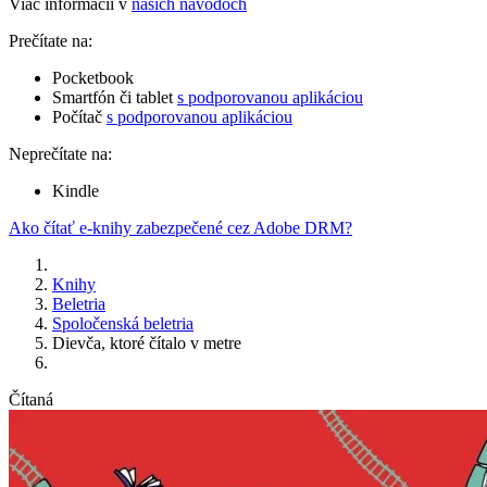
Viac informácií v
našich návodoch
Prečítate na:
Pocketbook
Smartfón či tablet
s podporovanou aplikáciou
Počítač
s podporovanou aplikáciou
Neprečítate na:
Kindle
Ako čítať e-knihy zabezpečené cez Adobe DRM?
Knihy
Beletria
Spoločenská beletria
Dievča, ktoré čítalo v metre
Čítaná