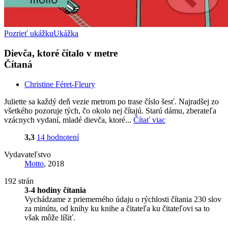
Pozrieť ukážku
Ukážka
Dievča, ktoré čítalo v metre
Čítaná
Christine Féret-Fleury
Juliette sa každý deň vezie metrom po trase číslo šesť. Najradšej zo
všetkého pozoruje tých, čo okolo nej čítajú. Starú dámu, zberateľa
vzácnych vydaní, mladé dievča, ktoré...
Čítať viac
3,3
14 hodnotení
Vydavateľstvo
Motto
, 2018
192 strán
3-4 hodiny čítania
Vychádzame z priemerného údaju o rýchlosti čítania 230 slov
za minútu, od knihy ku knihe a čitateľa ku čitateľovi sa to
však môže líšiť.