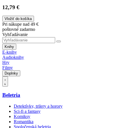
12,79 €
Vložiť do košíka
Pri nákupe nad 49 €
poštovné zadarmo
Vyhľadávanie
Knihy
E-knihy
Audioknihy
Hry
Filmy
Doplnky
Beletria
Detektívky, trilery a horory
Sci-fi a fantasy
Komiksy
Romantika
Spoločenská beletria