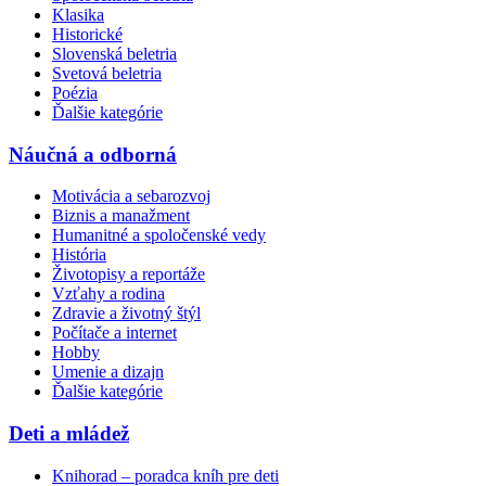
Klasika
Historické
Slovenská beletria
Svetová beletria
Poézia
Ďalšie kategórie
Náučná a odborná
Motivácia a sebarozvoj
Biznis a manažment
Humanitné a spoločenské vedy
História
Životopisy a reportáže
Vzťahy a rodina
Zdravie a životný štýl
Počítače a internet
Hobby
Umenie a dizajn
Ďalšie kategórie
Deti a mládež
Knihorad – poradca kníh pre deti