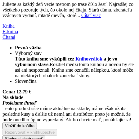
Juliette sa každý deň vezie metrom po trase číslo šesť. Najradšej zo
všetkého pozoruje tých, čo okolo nej čítajú. Starú dámu, zberateľa
vzácnych vydaní, mladé dievča, ktoré...
Čítať viac
Kniha
E-kniha
Čítaná
Pevná väzba
Výborný stav
Túto knihu sme vykúpili cez
Knihovrátok
a je vo
výbornom stave.
Rozdiel medzi touto knihou a novou by ste
asi ani nespoznali. Knihu sme označili nálepkou, ktorá môže
na niektorých obaloch zanechať stopy.
Slovenčina
Cena:
12,79 €
Na sklade
Posielame ihneď
Tento produkt síce máme aktuálne na sklade, máme však už iba
posledné kusy a ďalšie už nemá ani distribútor, preto je možné, že
bude onedlho úplne vypredaný. Ak ho chcete mať, ponáhľajte sa!
Vložiť do košíka
Rezervovať v kníhkupectve
Sledovať dostupnosť