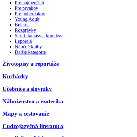
Pre najmenších
Pre prvákov
Pre pubertiakov
Young Adult
Beletria
Rozprávky
Sci-fi, fantasy a komiksy
Leporelá
Náučné knihy
Ďalšie kategórie
Životopisy a reportáže
Kuchárky
Učebnice a slovníky
Náboženstvo a ezoterika
Mapy a cestovanie
Cudzojazyčná literatúra