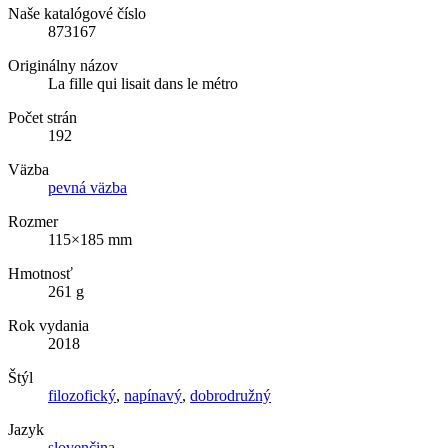
Naše katalógové číslo
873167
Originálny názov
La fille qui lisait dans le métro
Počet strán
192
Väzba
pevná väzba
Rozmer
115×185 mm
Hmotnosť
261 g
Rok vydania
2018
Štýl
filozofický
,
napínavý
,
dobrodružný
Jazyk
slovenčina