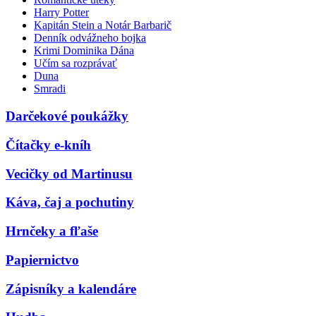
Harry Potter
Kapitán Stein a Notár Barbarič
Denník odvážneho bojka
Krimi Dominika Dána
Učím sa rozprávať
Duna
Smradi
Darčekové poukážky
Čítačky e-kníh
Vecičky od Martinusu
Káva, čaj a pochutiny
Hrnčeky a fľaše
Papiernictvo
Zápisníky a kalendáre