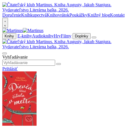
Doručenie
Kníhkupectvá
Knihovrátok
Poukážky
Knižný blog
Kontakt
E-knihy
Audioknihy
Hry
Filmy
Knihy
Doplnky
Vyhľadávanie
Prihlásiť