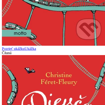
Pozrieť ukážku
Ukážka
Čítaná