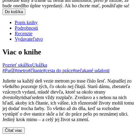
posledné kusy a ďalšie už nemá ani distribútor, preto je možné, že
bude onedlho úplne vypredaný. Ak ho chcete mať, ponáhľajte sa!
Do košíka
Popis knihy
Podrobnosti
Recenzie
Vydavateľstvo
Viac o knihe
Pozrieť ukážku
Ukážka
#Paríž
#metro
#čítanie
#cesta do práce
#nečakané udalosti
Juliette sa každý deň vezie metrom po trase číslo šesť. Najradšej zo
všetkého pozoruje tých, čo okolo nej čítajú. Starú dámu, zberateľa
vzácnych vydaní, mladé dievča, ktoré sa okolo strany
dvestoštyridsaťsedem vždy rozplače. Zvedavo a s nehou na nich
hľadí, akoby ich čítanie, ich vášne, ich rôznorodé životy mohli tomu
jej dodať trocha farby. To všetko až do dňa, keď sa rozhodne
vystúpiť o dve stanice skôr a ísť do práce pešo po neznámej ulici.
Jediný krok mimo – a celý jej život sa zmení.
Čítať viac