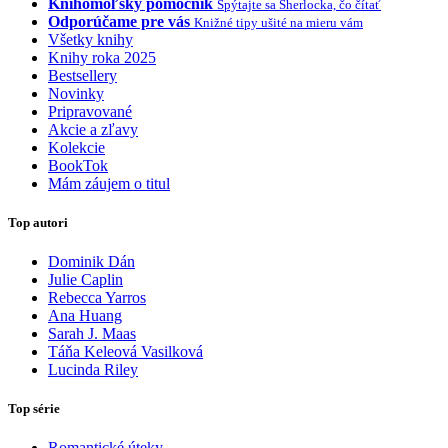
Knihomoľský pomocník
Spýtajte sa Sherlocka, čo čítať
Odporúčame pre vás
Knižné tipy ušité na mieru vám
Všetky knihy
Knihy roka 2025
Bestsellery
Novinky
Pripravované
Akcie a zľavy
Kolekcie
BookTok
Mám záujem o titul
Top autori
Dominik Dán
Julie Caplin
Rebecca Yarros
Ana Huang
Sarah J. Maas
Táňa Keleová Vasilková
Lucinda Riley
Top série
Romantické úteky