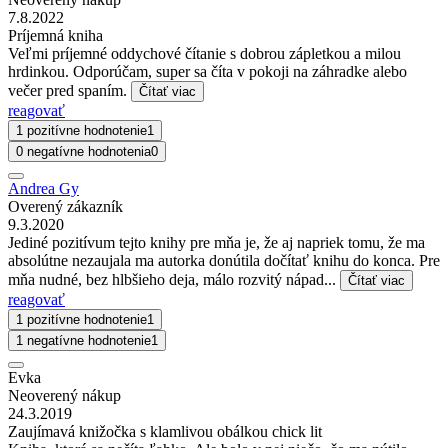
7.8.2022
Príjemná kniha
Veľmi príjemné oddychové čítanie s dobrou zápletkou a milou
hrdinkou. Odporúčam, super sa číta v pokoji na záhradke alebo
večer pred spaním.
Čítať viac
reagovať
1 pozitívne hodnotenie
1
0 negatívne hodnotenia
0
Andrea Gy
Overený zákazník
9.3.2020
Jediné pozitívum tejto knihy pre mňa je, že aj napriek tomu, že ma
absolútne nezaujala ma autorka donútila dočítať knihu do konca. Pre
mňa nudné, bez hlbšieho deja, málo rozvitý nápad...
Čítať viac
reagovať
1 pozitívne hodnotenie
1
1 negatívne hodnotenie
1
Evka
Neoverený nákup
24.3.2019
Zaujímavá knižočka s klamlivou obálkou chick lit