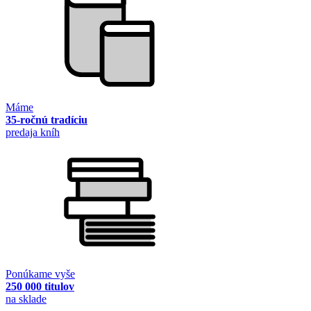
Máme
35-ročnú tradíciu
predaja kníh
Ponúkame vyše
250 000 titulov
na sklade