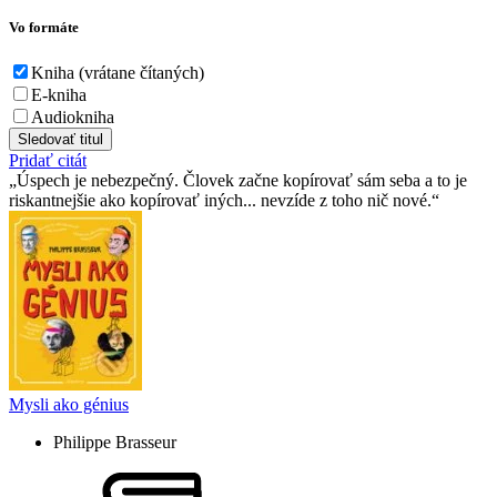
Vo formáte
Kniha (vrátane čítaných)
E-kniha
Audiokniha
Sledovať titul
Pridať citát
Úspech je nebezpečný. Človek začne kopírovať sám seba a to je
riskantnejšie ako kopírovať iných... nevzíde z toho nič nové.
Mysli ako génius
Philippe Brasseur