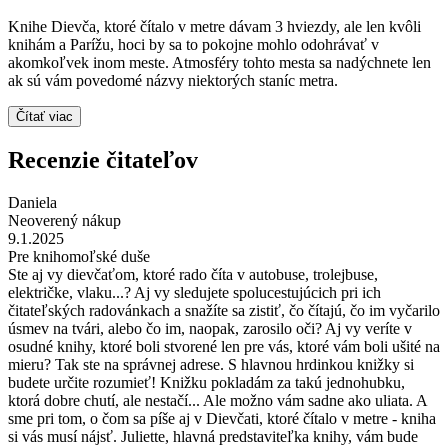
Knihe Dievča, ktoré čítalo v metre dávam 3 hviezdy, ale len kvôli
knihám a Parížu, hoci by sa to pokojne mohlo odohrávať v
akomkoľvek inom meste. Atmosféry tohto mesta sa nadýchnete len
ak sú vám povedomé názvy niektorých staníc metra.
Čítať viac
Recenzie čitateľov
Daniela
Neoverený nákup
9.1.2025
Pre knihomoľské duše
Ste aj vy dievčaťom, ktoré rado číta v autobuse, trolejbuse,
električke, vlaku...? Aj vy sledujete spolucestujúcich pri ich
čitateľských radovánkach a snažíte sa zistiť, čo čítajú, čo im vyčarilo
úsmev na tvári, alebo čo im, naopak, zarosilo oči? Aj vy veríte v
osudné knihy, ktoré boli stvorené len pre vás, ktoré vám boli ušité na
mieru? Tak ste na správnej adrese. S hlavnou hrdinkou knižky si
budete určite rozumieť! Knižku pokladám za takú jednohubku,
ktorá dobre chutí, ale nestačí... Ale možno vám sadne ako uliata. A
sme pri tom, o čom sa píše aj v Dievčati, ktoré čítalo v metre - kniha
si vás musí nájsť. Juliette, hlavná predstaviteľka knihy, vám bude