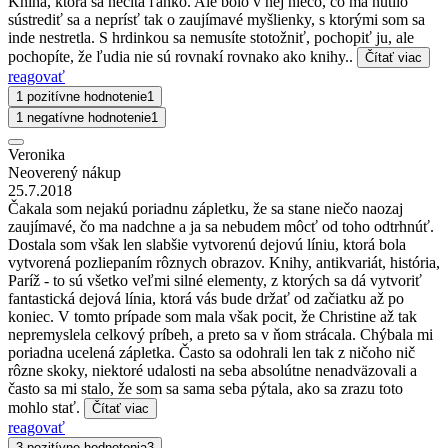
Kniha, ktorá sa nečíta ľahko. Ale bolo v nej niečo, čo ma nútilo
sústrediť sa a neprísť tak o zaujímavé myšlienky, s ktorými som sa
inde nestretla. S hrdinkou sa nemusíte stotožniť, pochopiť ju, ale
pochopíte, že ľudia nie sú rovnakí rovnako ako knihy..
Čítať viac
reagovať
1 pozitívne hodnotenie
1
1 negatívne hodnotenie
1
Veronika
Neoverený nákup
25.7.2018
Čakala som nejakú poriadnu zápletku, že sa stane niečo naozaj
zaujímavé, čo ma nadchne a ja sa nebudem môcť od toho odtrhnúť.
Dostala som však len slabšie vytvorenú dejovú líniu, ktorá bola
vytvorená pozliepaním rôznych obrazov. Knihy, antikvariát, história,
Paríž - to sú všetko veľmi silné elementy, z ktorých sa dá vytvoriť
fantastická dejová línia, ktorá vás bude držať od začiatku až po
koniec. V tomto prípade som mala však pocit, že Christine až tak
nepremyslela celkový príbeh, a preto sa v ňom strácala. Chýbala mi
poriadna ucelená zápletka. Často sa odohrali len tak z ničoho nič
rôzne skoky, niektoré udalosti na seba absolútne nenadväzovali a
často sa mi stalo, že som sa sama seba pýtala, ako sa zrazu toto
mohlo stať.
Čítať viac
reagovať
3 pozitívne hodnotenia
3