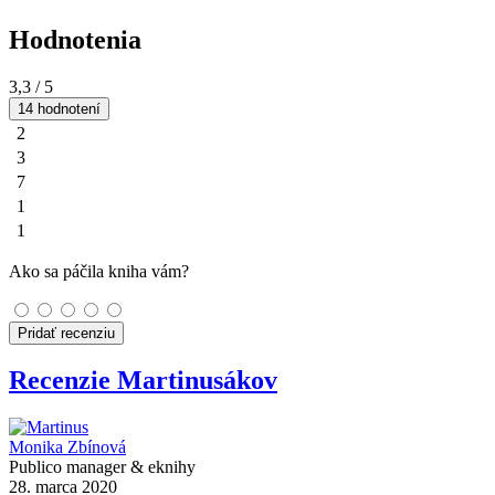
Hodnotenia
3,3
/ 5
14 hodnotení
2
3
7
1
1
Ako sa páčila kniha vám?
Pridať recenziu
Recenzie Martinusákov
Monika Zbínová
Publico manager & eknihy
28. marca 2020