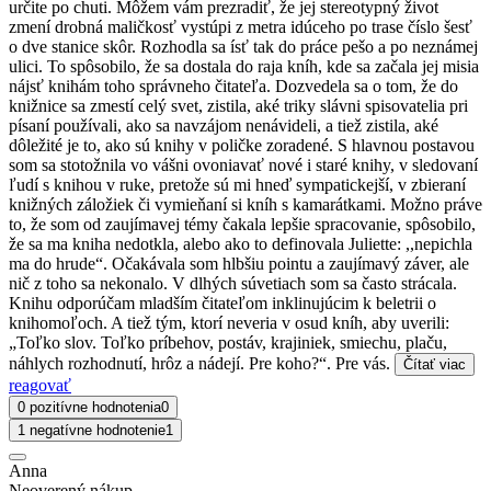
určite po chuti. Môžem vám prezradiť, že jej stereotypný život
zmení drobná maličkosť vystúpi z metra idúceho po trase číslo šesť
o dve stanice skôr. Rozhodla sa ísť tak do práce pešo a po neznámej
ulici. To spôsobilo, že sa dostala do raja kníh, kde sa začala jej misia
nájsť knihám toho správneho čitateľa. Dozvedela sa o tom, že do
knižnice sa zmestí celý svet, zistila, aké triky slávni spisovatelia pri
písaní používali, ako sa navzájom nenávideli, a tiež zistila, aké
dôležité je to, ako sú knihy v poličke zoradené. S hlavnou postavou
som sa stotožnila vo vášni ovoniavať nové i staré knihy, v sledovaní
ľudí s knihou v ruke, pretože sú mi hneď sympatickejší, v zbieraní
knižných záložiek či vymieňaní si kníh s kamarátkami. Možno práve
to, že som od zaujímavej témy čakala lepšie spracovanie, spôsobilo,
že sa ma kniha nedotkla, alebo ako to definovala Juliette: ,,nepichla
ma do hrude“. Očakávala som hlbšiu pointu a zaujímavý záver, ale
nič z toho sa nekonalo. V dlhých súvetiach som sa často strácala.
Knihu odporúčam mladším čitateľom inklinujúcim k beletrii o
knihomoľoch. A tiež tým, ktorí neveria v osud kníh, aby uverili:
„Toľko slov. Toľko príbehov, postáv, krajiniek, smiechu, plaču,
náhlych rozhodnutí, hrôz a nádejí. Pre koho?“. Pre vás.
Čítať viac
reagovať
0 pozitívne hodnotenia
0
1 negatívne hodnotenie
1
Anna
Neoverený nákup