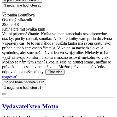
3 negatívne hodnotenia
3
Veronika Bohušová
Overený zákazník
28.6.2018
Kniha pre miľovníka kníh
Velmi príjemné čítanie. Kniha vo mne zanechala nezodpovedné
otázky, pocity radosti, smútku. Niektoré knihy vám prídu do života
v správny cas. Je to len náhoda? Každá kniha má svoju cestu, svoj
príbeh a toho správneho čitateľa. V knihe sa nachádzalo veľa
symbolov, aby sme nežili život len vo svojej ulite. Niekedy treba
výjsť za svoju komfortnú zónu a možno osloviť niekoho vo vlaku.
Možno sa nám tým zmení život. A zase na druhej strane, možno je
práve kniha cesta k zmene života. Možno práve ona má všetky
odpovede na naše otázky.
Čítať viac
reagovať
12 pozitívne hodnotenia
12
1 negatívne hodnotenie
1
Vydavateľstvo Motto