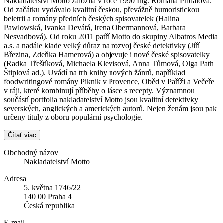
Nakladatelství Motto založila v roce 1990 Ing. Romana Přidalová.
Od začátku vydávalo kvalitní českou, převážně humoristickou
beletrii a romány předních českých spisovatelek (Halina
Pawlowská, Ivanka Devátá, Irena Obermannová, Barbara
Nesvadbová). Od roku 2011 patří Motto do skupiny Albatros Media
a.s. a nadále klade velký důraz na rozvoj české detektivky (Jiří
Březina, Zdeňka Hamerová) a objevuje i nové české spisovatelky
(Radka Třeštíková, Michaela Klevisová, Anna Tůmová, Olga Path
Štiplová ad.). Uvádí na trh knihy nových žánrů, například
foodwritingové romány Piknik v Provence, Oběd v Paříži a Večeře
v ráji, které kombinují příběhy o lásce s recepty. Významnou
součástí portfolia nakladatelství Motto jsou kvalitní detektivky
severských, anglických a amerických autorů. Nejen ženám jsou pak
určeny tituly z oboru populární psychologie.
Čítať viac
Obchodný názov
Nakladatelství Motto
Adresa
5. května 1746/22
140 00 Praha 4
Česká republika
E-mail